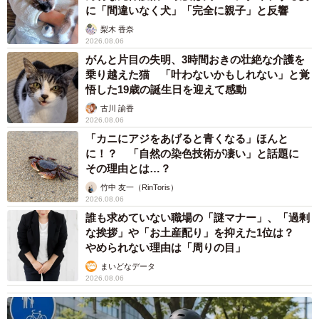
に「間違いなく犬」「完全に親子」と反響
梨木 香奈
2026.08.06
がんと片目の失明、3時間おきの壮絶な介護を
乗り越えた猫 「叶わないかもしれない」と覚
悟した19歳の誕生日を迎えて感動
古川 諭香
2026.08.06
「カニにアジをあげると青くなる」ほんと
に！？ 「自然の染色技術が凄い」と話題に
その理由とは…？
竹中 友一（RinToris）
2026.08.06
誰も求めていない職場の「謎マナー」、「過剰
な挨拶」や「お土産配り」を抑えた1位は？
やめられない理由は「周りの目」
まいどなデータ
2026.08.06