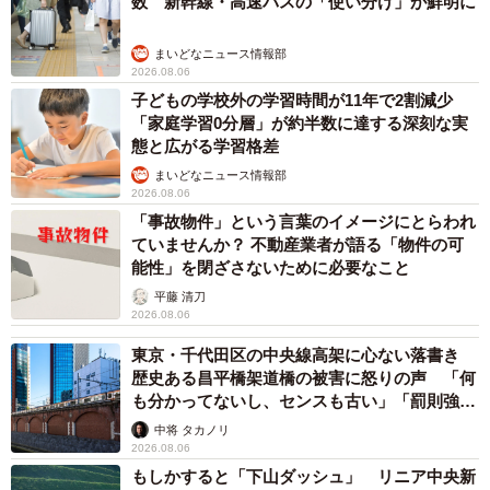
数 新幹線・高速バスの「使い分け」が鮮明に
まいどなニュース情報部
2026.08.06
子どもの学校外の学習時間が11年で2割減少
「家庭学習0分層」が約半数に達する深刻な実
態と広がる学習格差
まいどなニュース情報部
2026.08.06
「事故物件」という言葉のイメージにとらわれ
ていませんか？ 不動産業者が語る「物件の可
能性」を閉ざさないために必要なこと
平藤 清刀
2026.08.06
東京・千代田区の中央線高架に心ない落書き
歴史ある昌平橋架道橋の被害に怒りの声 「何
も分かってないし、センスも古い」「罰則強化
して」
中将 タカノリ
2026.08.06
もしかすると「下山ダッシュ」 リニア中央新