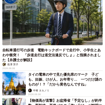
自転車通行可の歩道 電動キックボードで走行中、小学生とあ
わや衝突！ 「歩道走行は道交法違反でしょ」と指摘されまし
た【弁護士が解説】
長澤 芳子
2026.08.06
タイの電車の中で見た優先席のマーク 子ど
も、妊娠、けが人、お年寄り… 一つだけ謎の
ものが！？「だから黄色なんですね」
中将 タカノリ
2026.08.06
【物価高が直撃】お盆帰省「予定なし」が約半