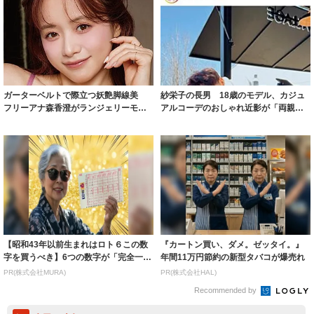
ガーターベルトで際立つ妖艶脚線美
紗栄子の長男 18歳のモデル、カジュ
フリーアナ森香澄がランジェリーモデ
アルコーデのおしゃれ近影が「両親の
ルに ｢PE...
いいとこ取...
【昭和43年以前生まれはロト６この数
『カートン買い、ダメ。ゼッタイ。』
字を買うべき】6つの数字が「完全一
年間11万円節約の新型タバコが爆売れ
致」する方...
PR(株式会社MURA)
PR(株式会社HAL)
Recommended by