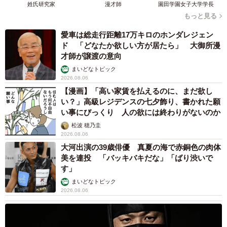
姓氏研究家
漫才師
園田学園女子大学学長
もっと見る
愛車は総走行距離17万キロのホンダレジェン
ド 「どなたか欲しい方が居たら」 大御所漫
才師が譲渡の意向
まいどなトピック
2026.08.06
【漫画】「高い家賃を払えるのに、まだ欲し
い？」高級レジデンスの七夕飾り、書かれた願
い事にびっくり 人の欲には終わりがないのか
松波 穂乃圭
2026.08.06
大河出演の39歳俳優 真夏の海で赤銅色の肉体
美を連投 「バッキバキだな」「ばり渋いで
す」
まいどなトピック
2026.08.06