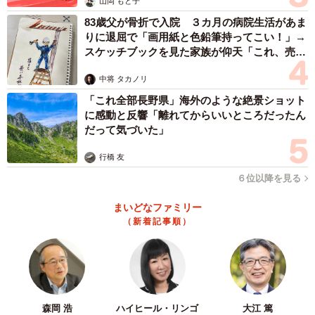
山岡 もと子
83歳父が骨折で入院 ３カ月の病院生活があま
りに退屈で「画用紙と色鉛筆持ってこい！」→
スケッチブックを見た家族が仰天「これ、売れ
ますよ…」
中将 タカノリ
「これ全部長野県」海外のような絶景ショット
に感動と反響「離れてからいいところだったん
だって気づいた」
行橋 友
６位以降を見る
まいどなファミリー
（新着記事順）
森岡 浩
ハイヒール・リンゴ
大江 篤