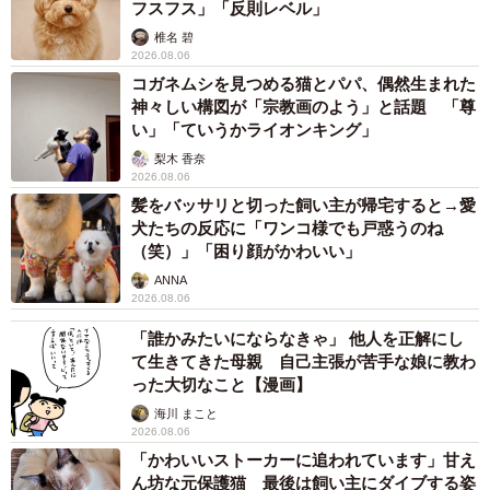
フスフス」「反則レベル」
椎名 碧
2026.08.06
コガネムシを見つめる猫とパパ、偶然生まれた
神々しい構図が「宗教画のよう」と話題 「尊
い」「ていうかライオンキング」
梨木 香奈
2026.08.06
髪をバッサリと切った飼い主が帰宅すると→愛
犬たちの反応に「ワンコ様でも戸惑うのね
（笑）」「困り顔がかわいい」
ANNA
2026.08.06
「誰かみたいにならなきゃ」 他人を正解にし
て生きてきた母親 自己主張が苦手な娘に教わ
った大切なこと【漫画】
海川 まこと
2026.08.06
「かわいいストーカーに追われています」甘え
ん坊な元保護猫 最後は飼い主にダイブする姿