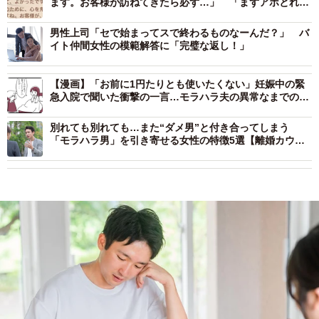
ます。お客様が訪ねてきたら必ず…」 「まずアポとれ
よ」「うざいの極み」
男性上司「セで始まってスで終わるものなーんだ？」 バ
イト仲間女性の模範解答に「完璧な返し！」
【漫画】「お前に1円たりとも使いたくない」妊娠中の緊
急入院で聞いた衝撃の一言…モラハラ夫の異常なまでの金
銭執着
別れても別れても…また“ダメ男”と付き合ってしまう
「モラハラ男」を引き寄せる女性の特徴5選【離婚カウン
セラーが解説】