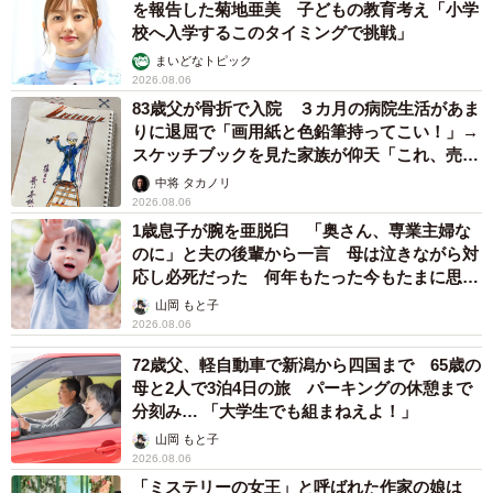
を報告した菊地亜美 子どもの教育考え「小学
校へ入学するこのタイミングで挑戦」
まいどなトピック
2026.08.06
83歳父が骨折で入院 ３カ月の病院生活があま
りに退屈で「画用紙と色鉛筆持ってこい！」→
スケッチブックを見た家族が仰天「これ、売れ
ますよ…」
中将 タカノリ
2026.08.06
1歳息子が腕を亜脱臼 「奥さん、専業主婦な
のに」と夫の後輩から一言 母は泣きながら対
応し必死だった 何年もたった今もたまに思い
出し…
山岡 もと子
2026.08.06
72歳父、軽自動車で新潟から四国まで 65歳の
母と2人で3泊4日の旅 パーキングの休憩まで
分刻み… 「大学生でも組まねえよ！」
山岡 もと子
2026.08.06
「ミステリーの女王」と呼ばれた作家の娘は