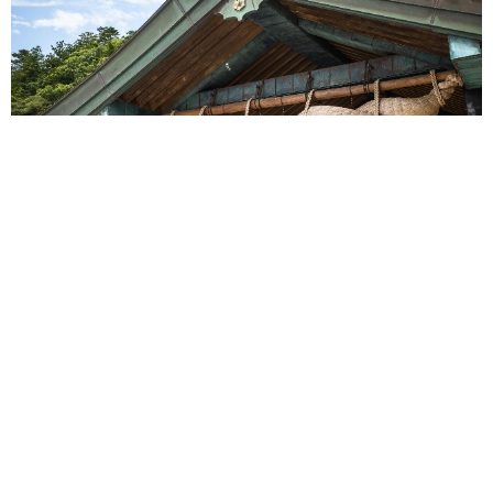
重みも歴史もズッシリ…出雲大社の日本最大級「大しめ縄」が8
年ぶり掛けかえ 伝統の「大撚り合わせ」が28万回超再生「ほ
んとに圧巻」
まいどなニュース調査部
2026.08.06
「これ全部長野県」海外のような絶景ショット
に感動と反響「離れてからいいところだったん
だって気づいた」
行橋 友
2026.08.06
「わぁ…姐さん…」「永遠にお美しい」 大女