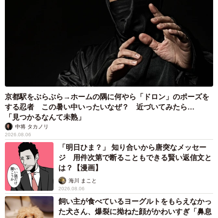
京都駅をぶらぶら→ホームの隅に何やら「ドロン」のポーズを
する忍者 この暑い中いったいなぜ？ 近づいてみたら…
「見つかるなんて未熟」
中将 タカノリ
2026.08.06
「明日ひま？」 知り合いから唐突なメッセー
ジ 用件次第で断ることもできる賢い返信文と
は？【漫画】
海川 まこと
2026.08.06
飼い主が食べているヨーグルトをもらえなかっ
た犬さん、爆裂に拗ねた顔がかわいすぎ「鼻息