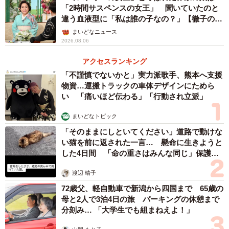
「2時間サスペンスの女王」 聞いていたのと
違う血液型に「私は誰の子なの？」【徹子の部
屋】
まいどなニュース
2026.08.06
アクセスランキング
「不謹慎でないかと」実力派歌手、熊本へ支援
物資…運搬トラックの車体デザインにためら
い 「痛いほど伝わる」「行動され立派」
まいどなトピック
「そのままにしといてください」道路で動けな
い猫を前に返された一言… 懸命に生きようと
した4日間 「命の重さはみんな同じ」保護団
体代表の訴え
渡辺 晴子
72歳父、軽自動車で新潟から四国まで 65歳の
母と2人で3泊4日の旅 パーキングの休憩まで
分刻み… 「大学生でも組まねえよ！」