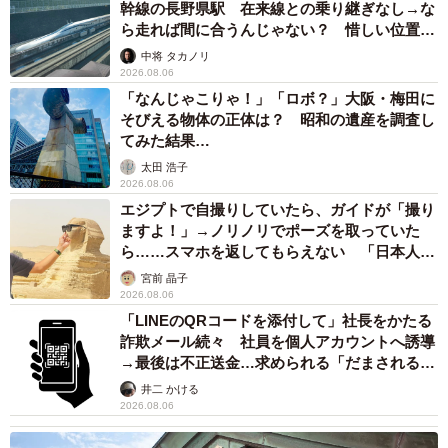
幹線の長野県駅 在来線との乗り継ぎなし→な
ら走れば間に合うんじゃない？ 惜しい位置関
係が反響
中将 タカノリ
2026.08.06
「なんじゃこりゃ！」「ロボ？」大阪・梅田に
そびえる物体の正体は？ 昭和の遺産を調査し
てみた結果…
太田 浩子
2026.08.06
エジプトで自撮りしていたら、ガイドが「撮り
ますよ！」→ノリノリでポーズを取っていた
ら……スマホを返してもらえない 「日本人は
カモ代表かも」「私は6時間で3万円払った」
宮前 晶子
2026.08.06
「LINEのQRコードを添付して」社長をかたる
詐欺メール続々 社員を個人アカウントへ誘導
→最後は不正送金…求められる「だまされる前
提」の対策
井二 かける
2026.08.06