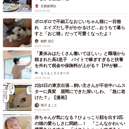
京都新聞社
2026.08.08
ボロボロで不細工なおじいちゃん猫に一目惚
れ エイズだし手がかかるけど…おうちで暮ら
すと「おじ猫」だって可愛くなったよ！
鶴野 浩己
2026.08.08
「夏休みはたくさん働いてほしい」と職場から
頼まれた高2息子 バイトで稼ぎすぎると扶養
を外れて税金や保険料が上がる？【FPが解
説】
もくもくライターズ
2026.08.08
2泊3日の東京出張→飼い主さんが不在中ハムス
ターに異変 眉間にできた深いしわ、「急に老
けた？」【漫画】
海川 まこと
2026.08.08
赤ちゃんが気になる？ひょっこり顔を出す2匹
の猫の愛らしさに悶絶…！ 「こんなかわいい