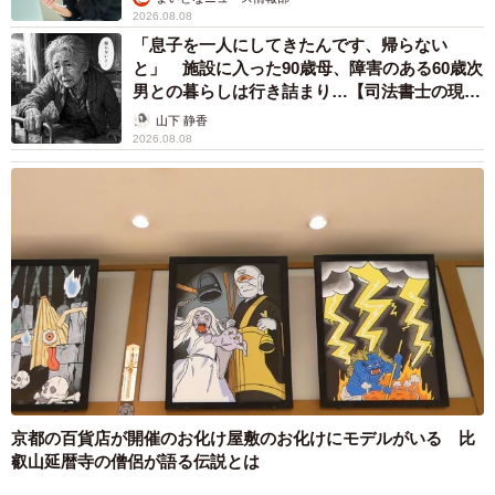
2026.08.08
「息子を一人にしてきたんです、帰らない
と」 施設に入った90歳母、障害のある60歳次
男との暮らしは行き詰まり…【司法書士の現場
から】
山下 静香
2026.08.08
京都の百貨店が開催のお化け屋敷のお化けにモデルがいる 比
叡山延暦寺の僧侶が語る伝説とは