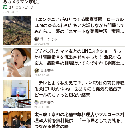
るカメラマン求む」
まいどなトピック
2026.08.08
ITエンジニアがAIとつくる家庭菜園 ローカル
LLMのゆるふわAIたちとお話しながら開墾して
みたら… 夢の「スマートな菜園生活」実現な
るか
井二 かける
2026.08.08
プチバズしたママ友とのLINEスクショ うっ
かり電話番号を流出させちゃった！ 激怒する
友人 慰謝料の相場はいくらですか【弁護士が
解説】
長澤 芳子
2026.08.08
「テレビより私を見て？」パパの目の前に陣取
る犬に1.4万いいね あまりにも健気な熱烈ア
ピールのちょっと切ない結末
梨木 香奈
2026.08.08
太っ腹！京都の老舗中華料理店がフルコース料
理50人前を無料提供 「一市民としてお礼を」
つながる善意の輪