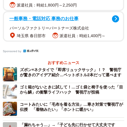
派遣社員：時給1,800円～2,250円
一般事務・電話対応 事務のお仕事
パーソルファクトリーパートナーズ株式会社
埼玉県 春日部市
派遣社員：時給1,400円～
Sponsored by
おすすめニュース
ズボン×ネクタイで「即席リュックサック」！？ 警視庁
が驚きのアイデア紹介…ペットボトル2本だって運べます
ゴミ箱がないときに試して！…ゴミ袋と椅子を使った「目
から鱗」の衝撃ライフハック 警視庁が投稿
コートみたいに「毛布を着る方法」…寒さ対策で警視庁が
伝授 「着物みたい」「ホントに暖かい」
「漏れちゃう…」→「子ども先に行かせて大丈夫です