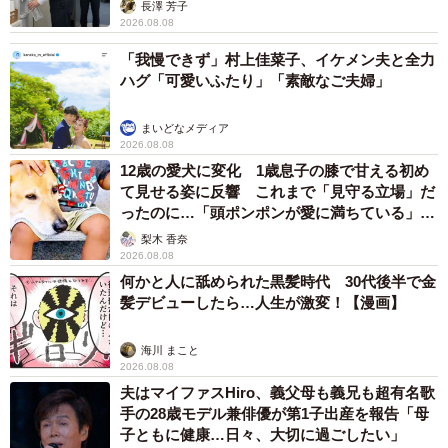
説】
長澤 芳子
2026.08.08
「我慢できず」村上佳菜子、イケメン夫と全力
ハグ「可愛いふたり」「素敵なご夫婦」
まいどなメディア
2026.08.08
12歳の愛犬に変化 1歳息子の膝で甘える初め
て見せる姿に反響 これまで「見守る立場」だ
ったのに…「頭ポンポンが愛に満ちている」
「尊…」
梨木 香奈
2026.08.08
何かと人に舐められた黒髪時代 30代後半で金
髪デビューしたら…人生が激変！【漫画】
海川 まこと
2026.08.08
夫はマイファスHiro、義父母も義兄も超有名歌
手の28歳モデル兼俳優が第1子出産を報告「母
子ともに健康…日々、大切に過ごしたい」