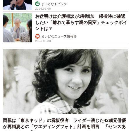
まいどなトピック
2026.08.08
お盆明けは介護相談が3割増加 帰省時に確認
したい「離れて暮らす親の異変」チェックポイ
ントは？
まいどなニュース情報部
2026.08.08
両親は「東京キッド」の看板役者 ライダー演じた42歳元俳優
が再婚妻との「ウエディングフォト」計画を明言 「センスあ