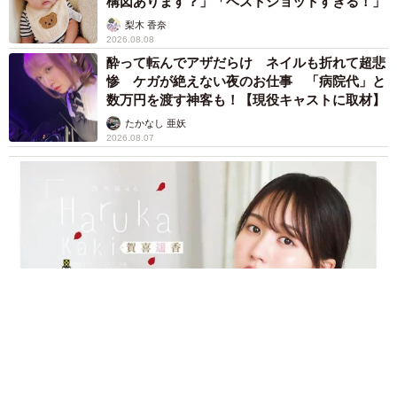
構図あります？」「ベストショットすぎる！」
梨木 香奈
2026.08.08
酔って転んでアザだらけ ネイルも折れて超悲
惨 ケガが絶えない夜のお仕事 「病院代」と
数万円を渡す神客も！【現役キャストに取材】
たかなし 亜妖
2026.08.07
乃木坂46賀喜遥香 5年ぶり週チャン表紙 巻頭グラビアでは
激レアなメガネルームウエア姿