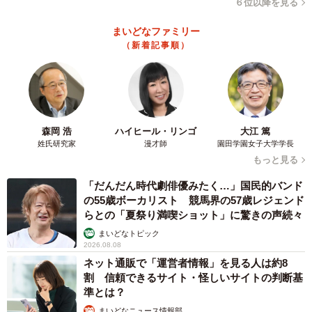
６位以降を見る
まいどなファミリー
（新着記事順）
森岡 浩
ハイヒール・リンゴ
大江 篤
姓氏研究家
漫才師
園田学園女子大学学長
もっと見る
「だんだん時代劇俳優みたく…」国民的バンド
の55歳ボーカリスト 競馬界の57歳レジェンド
らとの「夏祭り満喫ショット」に驚きの声続々
まいどなトピック
2026.08.08
ネット通販で「運営者情報」を見る人は約8
割 信頼できるサイト・怪しいサイトの判断基
準とは？
まいどなニュース情報部