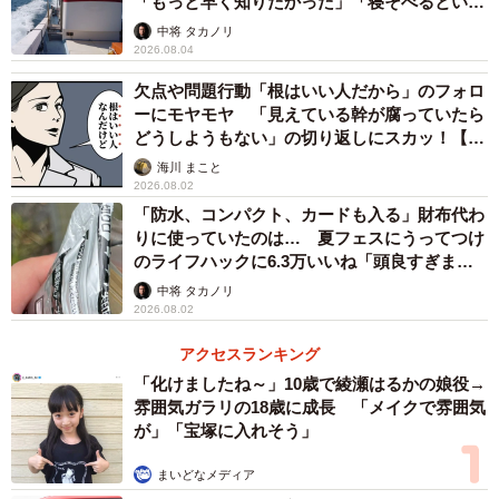
「もっと早く知りたかった」「寝そべるといい
らしい」
中将 タカノリ
2026.08.04
欠点や問題行動「根はいい人だから」のフォロ
ーにモヤモヤ 「見えている幹が腐っていたら
どうしようもない」の切り返しにスカッ！【漫
画】
海川 まこと
2026.08.02
「防水、コンパクト、カードも入る」財布代わ
りに使っていたのは… 夏フェスにうってつけ
のライフハックに6.3万いいね「頭良すぎま
す」
中将 タカノリ
2026.08.02
アクセスランキング
「化けましたね～」10歳で綾瀬はるかの娘役→
雰囲気ガラリの18歳に成長 「メイクで雰囲気
が」「宝塚に入れそう」
まいどなメディア