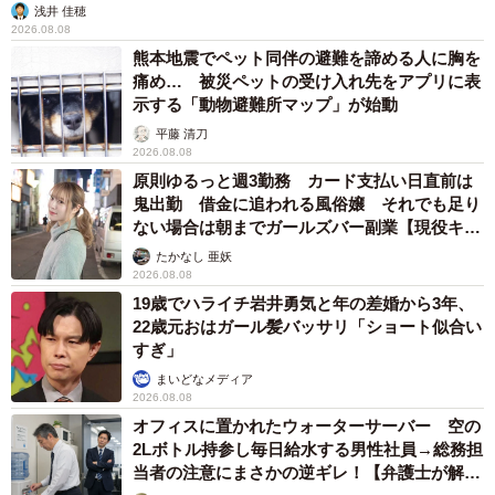
浅井 佳穂
2026.08.08
熊本地震でペット同伴の避難を諦める人に胸を
痛め… 被災ペットの受け入れ先をアプリに表
示する「動物避難所マップ」が始動
平藤 清刀
2026.08.08
原則ゆるっと週3勤務 カード支払い日直前は
鬼出勤 借金に追われる風俗嬢 それでも足り
ない場合は朝までガールズバー副業【現役キャ
ストに取材】
たかなし 亜妖
2026.08.08
19歳でハライチ岩井勇気と年の差婚から3年、
22歳元おはガール髪バッサリ「ショート似合い
すぎ」
まいどなメディア
2026.08.08
オフィスに置かれたウォーターサーバー 空の
2Lボトル持参し毎日給水する男性社員→総務担
当者の注意にまさかの逆ギレ！【弁護士が解