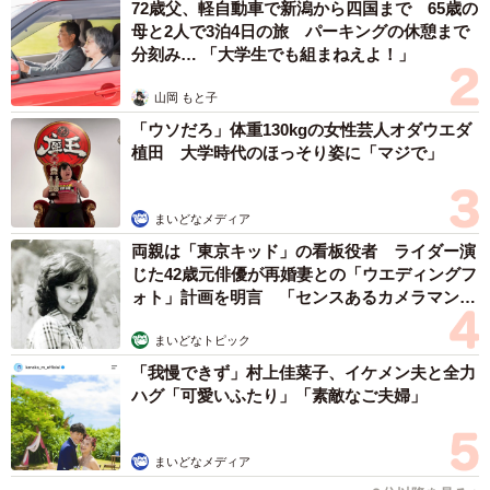
72歳父、軽自動車で新潟から四国まで 65歳の
母と2人で3泊4日の旅 パーキングの休憩まで
分刻み… 「大学生でも組まねえよ！」
山岡 もと子
「ウソだろ」体重130kgの女性芸人オダウエダ
植田 大学時代のほっそり姿に「マジで」
まいどなメディア
両親は「東京キッド」の看板役者 ライダー演
じた42歳元俳優が再婚妻との「ウエディングフ
ォト」計画を明言 「センスあるカメラマン求
む」
まいどなトピック
「我慢できず」村上佳菜子、イケメン夫と全力
ハグ「可愛いふたり」「素敵なご夫婦」
まいどなメディア