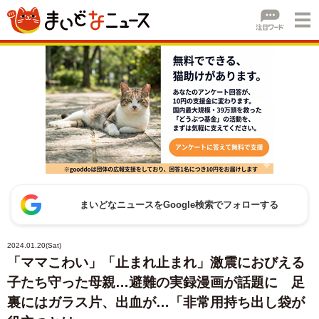
まいどなニュースをGoogle検索でフォローする
2024.01.20(Sat)
「ママこわい」「止まれ止まれ」激震におびえる
子たち守った母親…避難の実録漫画が話題に 足
裏にはガラス片、出血が…「非常用持ち出し袋が