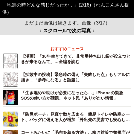
「地震の時どんな感じだったか…」(2/16)（れんこんさん提
供）
まだまだ画像は続きます。画像（3/17）
↓ スクロールで次の写真 ↓
おすすめニュース
【漫画】「30年生きてきて、非常用持ち出し袋が役立つと
きが来るなんて」…全編を読む
【拡散中の投稿】緊急時の備え「失敗した点」もリアルに
描き…「参考になる」と話題に
「生き埋めや助けが必要になったら…」iPhoneの緊急
SOSの使い方が話題、ネット民「ありがたい情報」
「防災ポーチ」見直す動き広まる 簡易トイレや防寒シー
ト、バッグに備える人が増加「外出先の災害でも安心した
い」
コートみたいに「毛布を着る方法」…寒さ対策で警視庁が