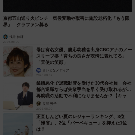
京都五山送り火ピンチ 気候変動や獣害に施設老朽化「もう限
界」 クラファン募る
浅井 佳穂
2026.08.09
母は有名女優、慶応幼稚舎出身CBCアナのノー
スリーブ姿「育ちの良さが表情に表れてる」
「天使の笑顔」
まいどなメディア
2026.08.09
業績悪化で退職勧奨を受けた30代会社員 会社
都合退職ならば失業手当を早く受け取れるが…
再就職の活動で不利になりませんか？【キャリ
アカウンセラーが解説】
長澤 芳子
2026.08.09
正直しんどい夏のレジャーランキング、3位
「帰省」、2位「バーベキュー」を抑えた1位
は？