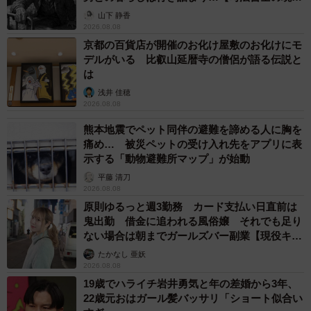
から】
山下 静香
2026.08.08
京都の百貨店が開催のお化け屋敷のお化けにモ
デルがいる 比叡山延暦寺の僧侶が語る伝説と
は
浅井 佳穂
2026.08.08
熊本地震でペット同伴の避難を諦める人に胸を
痛め… 被災ペットの受け入れ先をアプリに表
示する「動物避難所マップ」が始動
平藤 清刀
2026.08.08
原則ゆるっと週3勤務 カード支払い日直前は
鬼出勤 借金に追われる風俗嬢 それでも足り
ない場合は朝までガールズバー副業【現役キャ
ストに取材】
たかなし 亜妖
2026.08.08
19歳でハライチ岩井勇気と年の差婚から3年、
22歳元おはガール髪バッサリ「ショート似合い