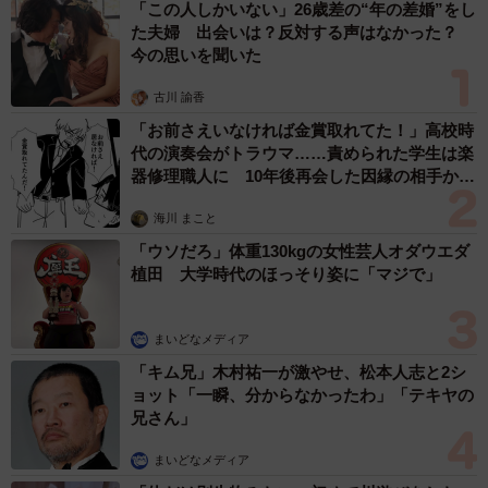
「この人しかいない」26歳差の“年の差婚”をし
た夫婦 出会いは？反対する声はなかった？
今の思いを聞いた
古川 諭香
「お前さえいなければ金賞取れてた！」高校時
代の演奏会がトラウマ……責められた学生は楽
器修理職人に 10年後再会した因縁の相手から
思わぬ申し出【漫画】
海川 まこと
「ウソだろ」体重130kgの女性芸人オダウエダ
植田 大学時代のほっそり姿に「マジで」
まいどなメディア
「キム兄」木村祐一が激やせ、松本人志と2シ
ョット「一瞬、分からなかったわ」「テキヤの
兄さん」
まいどなメディア