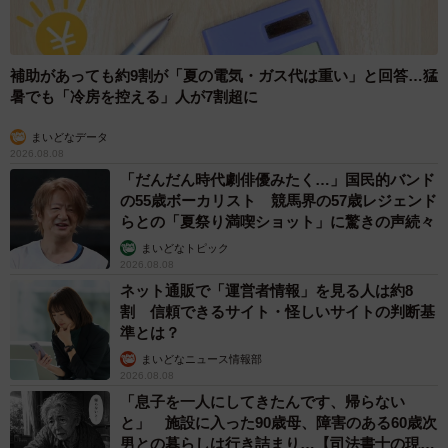
補助があっても約9割が「夏の電気・ガス代は重い」と回答…猛
暑でも「冷房を控える」人が7割超に
まいどなデータ
2026.08.08
「だんだん時代劇俳優みたく…」国民的バンド
の55歳ボーカリスト 競馬界の57歳レジェンド
らとの「夏祭り満喫ショット」に驚きの声続々
まいどなトピック
2026.08.08
ネット通販で「運営者情報」を見る人は約8
割 信頼できるサイト・怪しいサイトの判断基
準とは？
まいどなニュース情報部
2026.08.08
「息子を一人にしてきたんです、帰らない
と」 施設に入った90歳母、障害のある60歳次
男との暮らしは行き詰まり…【司法書士の現場