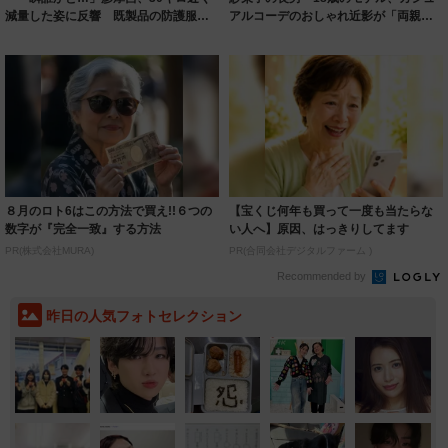
減量した姿に反響 既製品の防護服が
アルコーデのおしゃれ近影が「両親の
着られると...
いいとこ取...
８月のロト6はこの方法で買え!!６つの
【宝くじ何年も買って一度も当たらな
数字が『完全一致』する方法
い人へ】原因、はっきりしてます
PR(株式会社MURA)
PR(合同会社デジタルファーム )
Recommended by
昨日の人気フォトセレクション