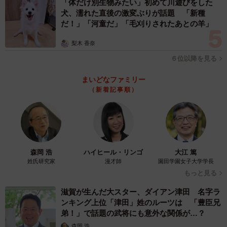
「体だけ別生物みたい」初めて川遊びをした
犬、濡れた直後の激変ぶりが話題 「新種
だ！」「河童だ」「毛刈りされたあとの羊」
梨木 香奈
６位以降を見る
まいどなファミリー
（新着記事順）
森岡 浩
ハイヒール・リンゴ
大江 篤
姓氏研究家
漫才師
園田学園女子大学学長
もっと見る
滋賀が生んだ大スター、ダイアン津田 名字ラ
ンキング上位「津田」姓のルーツは 「豊臣兄
弟！」で話題の武将にも意外な関係が…？
森岡 浩