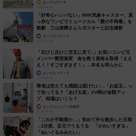
まいどなデータ
2026.08.09
「好奇心ハンパない」NHK気象キャスター、真
っ赤なワンピでミュージカル「愛の不時着」を
観劇 三山凌輝さんらポスターと記念撮影
まいどなトピック
2026.08.09
「右ひじ左ひじ交互に見て♪」お笑いコンビ元
メンバー髪型激変 命を救う資格を取得「ええ
え！！すごすぎます！」→本名も明らかに
まいどなメディア
2026.08.09
帰省は控えても感謝は届けたい…「お盆玉」っ
て知ってる？「あげる派」の4割が金額アッ
プ、相場はいくら？
まいどなニュース情報部
2026.08.09
「これが不動柴か…」初めて外を散歩した豆柴
→2分後、足元でうるうる 「かわいすぎる」
「ぬいぐるみみたい」