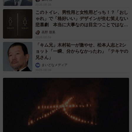
2026.08.09
このトイレ、男性用と女性用どっち！？「おし
ゃれ」で「格好いい」デザインが生む笑えない
悲喜劇 本当に大事なのは目立つことではな
く…
高野 朋美
2026.08.09
「キム兄」木村祐一が激やせ、松本人志と2シ
ョット「一瞬、分からなかったわ」「テキヤの
兄さん」
まいどなメディア
2026.08.09