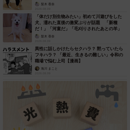
梨木 香奈
2026.08.09
「体だけ別生物みたい」初めて川遊びをした
犬、濡れた直後の激変ぶりが話題 「新種
だ！」「河童だ」「毛刈りされたあとの羊」
梨木 香奈
2026.08.09
異性に話しかけたらセクハラ？ 黙っていたら
フキハラ？ 「最近、生きるの難しい」令和の
職場で悩む上司【漫画】
海川 まこと
2026.08.09