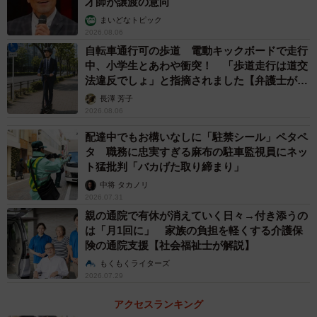
才師が譲渡の意向
まいどなトピック
2026.08.06
自転車通行可の歩道 電動キックボードで走行
中、小学生とあわや衝突！ 「歩道走行は道交
法違反でしょ」と指摘されました【弁護士が解
説】
長澤 芳子
2026.08.06
配達中でもお構いなしに「駐禁シール」ペタペ
タ 職務に忠実すぎる麻布の駐車監視員にネッ
ト猛批判「バカげた取り締まり」
中将 タカノリ
2026.07.31
親の通院で有休が消えていく日々→付き添うの
は「月1回に」 家族の負担を軽くする介護保
険の通院支援【社会福祉士が解説】
もくもくライターズ
2026.07.29
アクセスランキング