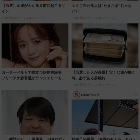
【当選】金運が上がる直前に起こるサ
宝くじ当たる人は“たまたま”じゃな
イン
い?!
PR(合同会社デジタルファーム )
PR(合同会社デジタルファーム )
ガーターベルトで際立つ妖艶脚線美
【当選した人が暴露】宝くじ運が動く
フリーアナ森香澄がランジェリーモデ
時、必ずある前触れ
ルに ｢PE...
PR(合同会社デジタルファーム )
「一瞬誰かと…」彦摩呂、30キロ近く
紗栄子の長男 18歳のモデル、カジュ