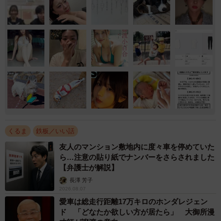
くるま
鉄板／いい話
友人のマンション敷地内に度々車を停めていた
ら…注意の貼り紙でナンバーをさらされました
【弁護士が解説】
長澤 芳子
2026.08.07
愛車は総走行距離17万キロのホンダレジェン
ド 「どなたか欲しい方が居たら」 大御所漫