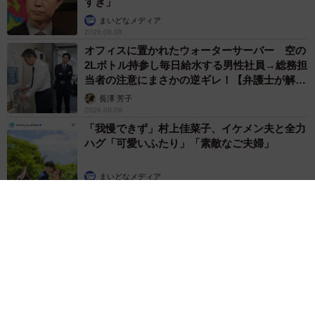
すぎ」
まいどなメディア
2026.08.08
オフィスに置かれたウォーターサーバー 空の
2Lボトル持参し毎日給水する男性社員→総務担
当者の注意にまさかの逆ギレ！【弁護士が解
説】
長澤 芳子
2026.08.08
「我慢できず」村上佳菜子、イケメン夫と全力
ハグ「可愛いふたり」「素敵なご夫婦」
まいどなメディア
2026.08.08