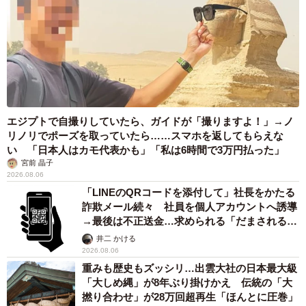
エジプトで自撮りしていたら、ガイドが「撮りますよ！」→ノ
リノリでポーズを取っていたら……スマホを返してもらえな
い 「日本人はカモ代表かも」「私は6時間で3万円払った」
宮前 晶子
2026.08.06
「LINEのQRコードを添付して」社長をかたる
詐欺メール続々 社員を個人アカウントへ誘導
→最後は不正送金…求められる「だまされる前
提」の対策
井二 かける
2026.08.06
重みも歴史もズッシリ…出雲大社の日本最大級
「大しめ縄」が8年ぶり掛けかえ 伝統の「大
撚り合わせ」が28万回超再生「ほんとに圧巻」