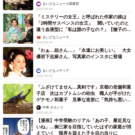
まいどなニュース調査部
2026.08.06
「ミステリーの女王」と呼ばれた作家の娘は
「2時間サスペンスの女王」 聞いていたのと
違う血液型に「私は誰の子なの？」【徹子の部
屋】
まいどなニュース
2026.08.06
「わぁ…姐さん…」「永遠にお美しい」 大女
優岩下志麻さん、写真家のインスタに登場
まいどなメディア
2026.08.05
「ふざけてません…真剣です」京都の老舗和菓
子店 次はカブトムシの幼虫 職人が手がけた
ゲテモノ和菓子 見事な造形に「気持ち悪いく
らいリアル」
中将 タカノリ
2026.08.05
【漫画】中学受験のリアル「あの子、最近見な
いね」…御三家を目指していたはずの家庭が消
えていく 限界を迎えた子を目の当りに