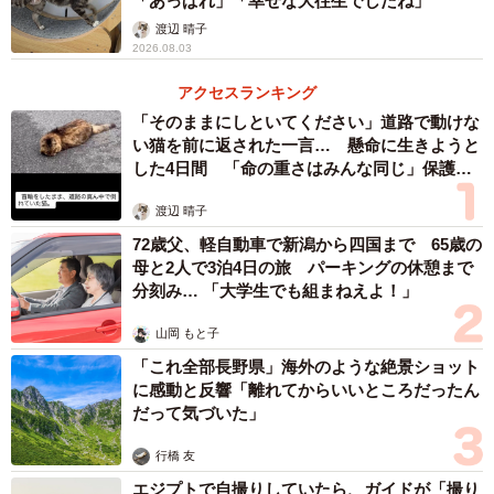
「あっぱれ」「幸せな大往生でしたね」
渡辺 晴子
2026.08.03
アクセスランキング
「そのままにしといてください」道路で動けな
い猫を前に返された一言… 懸命に生きようと
した4日間 「命の重さはみんな同じ」保護団
体代表の訴え
渡辺 晴子
72歳父、軽自動車で新潟から四国まで 65歳の
母と2人で3泊4日の旅 パーキングの休憩まで
分刻み… 「大学生でも組まねえよ！」
山岡 もと子
「これ全部長野県」海外のような絶景ショット
に感動と反響「離れてからいいところだったん
だって気づいた」
行橋 友
エジプトで自撮りしていたら、ガイドが「撮り