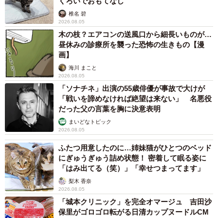
くろいでおもてなし
椎名 碧
2026.08.05
木の枝？エアコンの送風口から細長いものが…
昼休みの診療所を襲った恐怖の生きもの【漫
画】
海川 まこと
2026.08.05
「ソナチネ」出演の55歳俳優が事故で大けが
「戦いを諦めなければ絶望は来ない」 名悪役
だった父の言葉を胸に決意表明
まいどなトピック
2026.08.05
ふたつ用意したのに…姉妹猫がひとつのベッド
にぎゅうぎゅう詰め状態！ 密着して眠る姿に
「はみ出てる（笑）」「幸せつまってます」
梨木 香奈
2026.08.05
「城本クリニック」を完全オマージュ 吉田沙
保里がゴロゴロ転がる日清カップヌードルCM