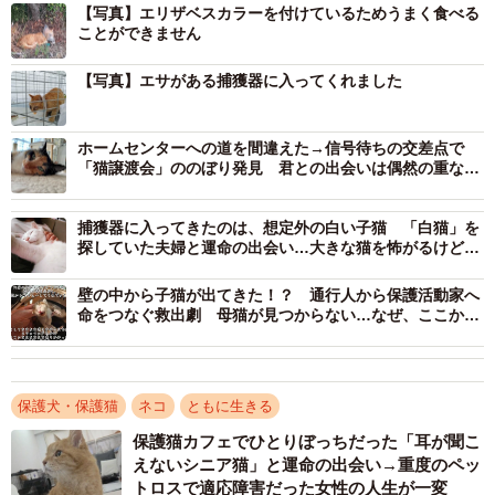
さんは、「どういうこと？」と思ったが、発信者にダイレ
【写真】エリザベスカラーを付けているためうまく食べる
ことができません
クトメールを送れず、具体的な場所など個人情報を聞き出
せずにいた。概ねちまきなころんさんの家から1時間半以上
【写真】エサがある捕獲器に入ってくれました
かかることは分かったという。
ホームセンターへの道を間違えた→信号待ちの交差点で
発信者はさらに「警察に連絡をしたが対応出来ないとのこ
「猫譲渡会」ののぼり発見 君との出会いは偶然の重なり
だったね
とでした」と追記した。ちまきなころんさんは、最寄りの
警察署に電話をして、発信者に私の番号を伝えてくれない
捕獲器に入ってきたのは、想定外の白い子猫 「白猫」を
探していた夫婦と運命の出会い…大きな猫を怖がるけど人
かとお願いした。すると、発信者から折り返し電話がかか
懐こい愛されキャラで幸せに
ってきたので場所の詳細を確認できたという。
壁の中から子猫が出てきた！？ 通行人から保護活動家へ
命をつなぐ救出劇 母猫が見つからない…なぜ、ここか
ら？
「発信者の方は、猫が庭先にいるけど、車椅子なので猫に
近づくことができないと言っていました。会社を早退し、
カラーが付いたままでも入る特大捕獲器を持参して現場に
保護犬・保護猫
ネコ
ともに生きる
向かいましたが、到着した時には猫の姿は見当たらず、捕
保護猫カフェでひとりぼっちだった「耳が聞こ
獲器を仕掛けて探し回ること1時間弱。やっと猫が捕獲器に
えないシニア猫」と運命の出会い→重度のペッ
トロスで適応障害だった女性の人生が一変
入りました。ただ、特大捕獲器は大きな生き物用なので踏