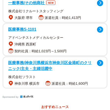
一般事務/その他商社
NEW
株式会社リクルートスタッフィング
大阪府 堺市
派遣社員：時給1,413円
医療事務S-1101
アドベンチストメディカルセンター
沖縄県 西原町
契約社員：時給1,023円～1,500円
医療事務/神奈川県横浜市神奈川区金港町のクリ
ニック/主夫・主婦活躍中
タクオくん（年齢不詳・オス）は、2023年4月、ある人の
株式会社ソラスト
家の敷地付近にいた。その人は、SNSで「エリザベスカラ
神奈川県 横浜市
派遣社員：時給1,600円
ーの付いた猫がいます。誰か助けてください。我が家の庭
先でカラスに狙われています」と発信していた。
Sponsored by
たまたまその投稿を見かけた福岡県在住のちまきなころん
おすすめニュース