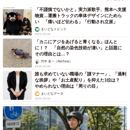
です。しかも運悪く、引越し当日に」
「不謹慎でないかと」実力派歌手、熊本へ支援
物資…運搬トラックの車体デザインにためら
い 「痛いほど伝わる」「行動され立派」
まいどなトピック
2026.08.06
「カニにアジをあげると青くなる」ほんと
に！？ 「自然の染色技術が凄い」と話題に
その理由とは…？
竹中 友一（RinToris）
2026.08.06
誰も求めていない職場の「謎マナー」、「過剰
な挨拶」や「お土産配り」を抑えた1位は？
やめられない理由は「周りの目」
まいどなデータ
2026.08.06
4/5
扉がなかなか閉まらず、餌だけが減っていった＝ちまきなころんさん
（@chimakinakoron）提供