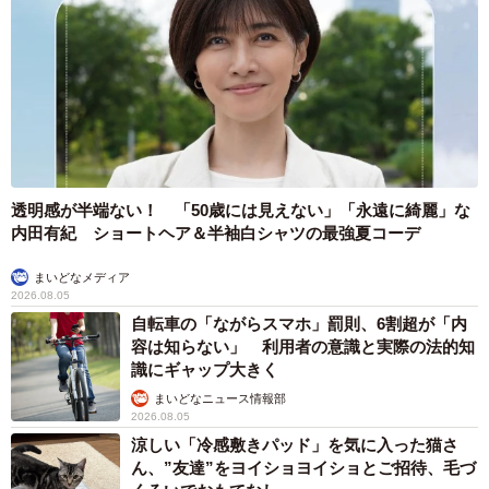
透明感が半端ない！ 「50歳には見えない」「永遠に綺麗」な
内田有紀 ショートヘア＆半袖白シャツの最強夏コーデ
まいどなメディア
2026.08.05
自転車の「ながらスマホ」罰則、6割超が「内
容は知らない」 利用者の意識と実際の法的知
識にギャップ大きく
まいどなニュース情報部
2026.08.05
涼しい「冷感敷きパッド」を気に入った猫さ
ん、”友達”をヨイショヨイショとご招待、毛づ