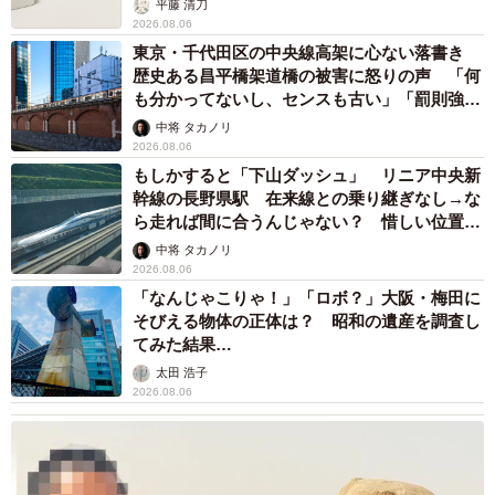
平藤 清刀
2026.08.06
東京・千代田区の中央線高架に心ない落書き
歴史ある昌平橋架道橋の被害に怒りの声 「何
も分かってないし、センスも古い」「罰則強化
して」
中将 タカノリ
2026.08.06
もしかすると「下山ダッシュ」 リニア中央新
幹線の長野県駅 在来線との乗り継ぎなし→な
ら走れば間に合うんじゃない？ 惜しい位置関
係が反響
中将 タカノリ
2026.08.06
「なんじゃこりゃ！」「ロボ？」大阪・梅田に
そびえる物体の正体は？ 昭和の遺産を調査し
てみた結果…
太田 浩子
2026.08.06