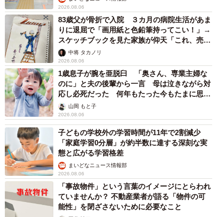
2026.08.06
カラーをつけているのでうまく食べられない＝ちまきなころんさん
（@chimakinakoron）提供
83歳父が骨折で入院 ３カ月の病院生活があま
りに退屈で「画用紙と色鉛筆持ってこい！」→
スケッチブックを見た家族が仰天「これ、売れ
片目の視力を失ったタクオくん。今は、ちまきなころんさ
ますよ…」
んの家で幸せにしているという。
中将 タカノリ
2026.08.06
1歳息子が腕を亜脱臼 「奥さん、専業主婦な
のに」と夫の後輩から一言 母は泣きながら対
応し必死だった 何年もたった今もたまに思い
出し…
山岡 もと子
2026.08.06
子どもの学校外の学習時間が11年で2割減少
「家庭学習0分層」が約半数に達する深刻な実
態と広がる学習格差
まいどなニュース情報部
2026.08.06
「事故物件」という言葉のイメージにとらわれ
ていませんか？ 不動産業者が語る「物件の可
能性」を閉ざさないために必要なこと