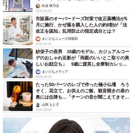
松波 穂乃圭
2026.08.05
市販薬のオーバードーズ対策で改正薬機法が5
月に施行、かぜ薬を購入した人の約6割が「法
改正を認知」乱用防止の指定成分とは？
まいどなニュース情報部
2026.08.05
紗栄子の長男 18歳のモデル、カジュアルコー
デのおしゃれ近影が「両親のいいとこ取りの美
しいお顔立ち」 9歳に渡英し全寮制カレッジ
で学ぶ
まいどなメディア
2026.08.05
たった50パーツのレゴで作った極小仏壇 ろう
そく、花立て、お供えのご飯、観音開きの扉の
奥には位牌も…「チーンの音が聞こえてきそ
う」
山岡 もと子
2026.08.05