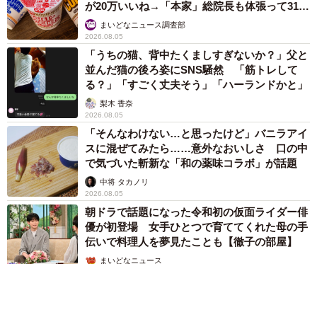
が20万いいね→「本家」総院長も体張って31万
いいね
まいどなニュース調査部
2026.08.05
「うちの猫、背中たくましすぎないか？」父と
並んだ猫の後ろ姿にSNS騒然 「筋トレして
る？」「すごく丈夫そう」「ハーランドかと」
梨木 香奈
2026.08.05
「そんなわけない…と思ったけど」バニラアイ
スに混ぜてみたら……意外なおいしさ 口の中
で気づいた斬新な「和の薬味コラボ」が話題
中将 タカノリ
2026.08.05
朝ドラで話題になった令和初の仮面ライダー俳
優が初登場 女手ひとつで育ててくれた母の手
伝いで料理人を夢見たことも【徹子の部屋】
まいどなニュース
2026.08.05