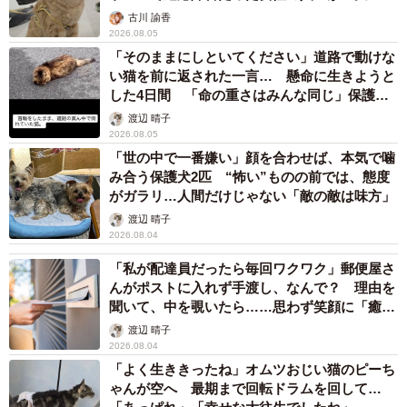
古川 諭香
み板を踏んでも猫が軽すぎて扉が閉まりませんでした。ど
2026.08.05
うしようか迷い続ける間に仕掛けたご飯がどんどんなくな
「そのままにしといてください」道路で動けな
い猫を前に返された一言… 懸命に生きようと
っていくため、意を決して背後から近づき、踏み板を指で
した4日間 「命の重さはみんな同じ」保護団
押して閉めました。逃がしてしまうか捕獲成功するか紙一
体代表の訴え
渡辺 晴子
重でした」
2026.08.05
「世の中で一番嫌い」顔を合わせば、本気で噛
引越し当日に逃げた猫
み合う保護犬2匹 “怖い”ものの前では、態度
がガラリ…人間だけじゃない「敵の敵は味方」
渡辺 晴子
2026.08.04
「私が配達員だったら毎回ワクワク」郵便屋さ
んがポストに入れず手渡し、なんで？ 理由を
聞いて、中を覗いたら……思わず笑顔に「癒し
ですね」
渡辺 晴子
2026.08.04
「よく生ききったね」オムツおじい猫のピーち
ゃんが空へ 最期まで回転ドラムを回して…