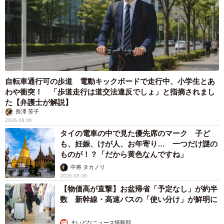
タクオくんは見知らぬ土地で迷子になり、どこにいるのか
全くわからない状態でさまよい続け、エリザベスカラーを
装着しているため、満足にご飯も食べられるず、発信者の
敷地内にたどり着いたようだった。
自転車通行可の歩道 電動キックボードで走行中、小学生とあ
わや衝突！ 「歩道走行は道交法違反でしょ」と指摘されまし
た【弁護士が解説】
長澤 芳子
2026.08.06
タイの電車の中で見た優先席のマーク 子ど
も、妊娠、けが人、お年寄り… 一つだけ謎の
ものが！？「だから黄色なんですね」
中将 タカノリ
2026.08.06
【物価高が直撃】お盆帰省「予定なし」が約半
数 新幹線・高速バスの「使い分け」が鮮明に
5/5
まいどなニュース情報部