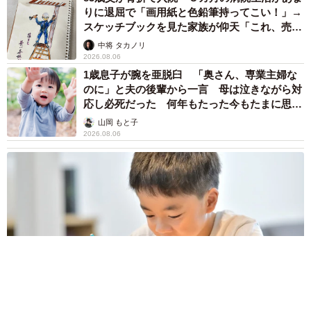
井二 かける
2026.08.06
重みも歴史もズッシリ…出雲大社の日本最大級
「大しめ縄」が8年ぶり掛けかえ 伝統の「大
撚り合わせ」が28万回超再生「ほんとに圧巻」
まいどなニュース調査部
2026.08.06
「これ全部長野県」海外のような絶景ショット
に感動と反響「離れてからいいところだったん
だって気づいた」
行橋 友
2026.08.06
「ミステリーの女王」と呼ばれた作家の娘は
「2時間サスペンスの女王」 聞いていたのと
違う血液型に「私は誰の子なの？」【徹子の部
屋】
まいどなニュース
2026.08.06