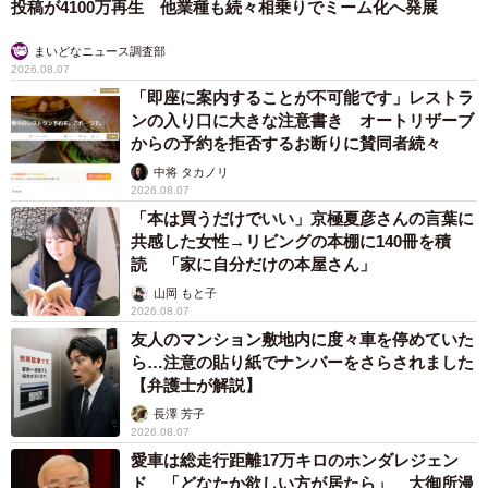
ませんでした。今も一緒に寝ています」
その後、2月11日に正式譲渡してもらったという。
保護施設での名前が「えの」。保護された日の花がエゴノ
キ（花言葉は壮大）だったので、そこから保護主が「えの
飼い主が食べているヨーグルトをもらえなかった犬さん、爆裂
に拗ねた顔がかわいすぎ「鼻息フスフス」「反則レベル」
ん」と名付けたそうだ。
椎名 碧
「響きが可愛くて、保護主さんの思いも詰まっている名前
2026.08.06
だと思うので変えたくなくて、画数をみて『ん』を足して
髪をバッサリと切った飼い主が帰宅すると→愛
犬たちの反応に「ワンコ様でも戸惑うのね
『えのん』にしました」
（笑）」「困り顔がかわいい」
ANNA
強いご縁
2026.08.06
「誰かみたいにならなきゃ」 他人を正解にし
て生きてきた母親 自己主張が苦手な娘に教わ
った大切なこと【漫画】
海川 まこと
2026.08.06