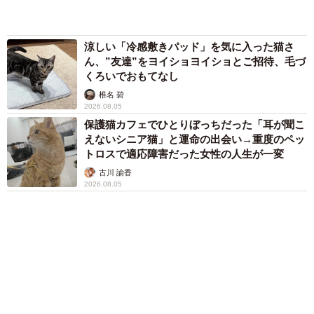
分刻み… 「大学生でも組まねえよ！」
山岡 もと子
愛車は総走行距離17万キロのホンダレジェン
ド 「どなたか欲しい方が居たら」 大御所漫
才師が譲渡の意向
まいどなトピック
６位以降を見る
まいどなファミリー
（新着記事順）
4/6
まったり過ごすのもいいよね＝enon_230211さん提供
信号が青になり、「生きている猫に触りたい。でも、会っ
森岡 浩
ハイヒール・リンゴ
大江 篤
たら絶対に迎えてしまう」、と複雑な思いになり、とりあ
姓氏研究家
漫才師
園田学園女子大学学長
もっと見る
えず病院の駐車場に車を停めたという。
「火事以来10カ月ぶり」全焼した自宅訪れた林