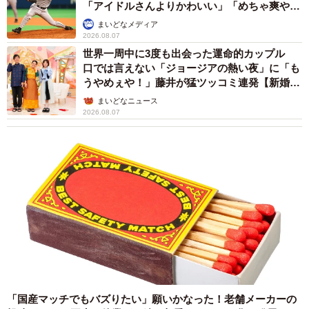
「人生こそがバラエティー」 マレーシア移住
2023年1月21日、トライアルが始まった。えのんさんを家
を報告した菊地亜美 子どもの教育考え「小学
に連れてきてもらうと、キャリーから出て部屋をおそるお
校へ入学するこのタイミングで挑戦」
そる見て回り、そのまま押し入れに籠城した。
まいどなトピック
2026.08.06
京都駅をぶらぶら→ホームの隅に何やら「ドロ
「威嚇はまったくせず。タオル敷いてあげようと持って行
ン」のポーズをする忍者 この暑い中いったい
くと、おとなしく敷かせてくれました。あとはほったらか
なぜ？ 近づいてみたら… 「見つかるなんて
し。初日ってそんなもんだとこちらも思っていました」
未熟」
中将 タカノリ
2026.08.06
5時間ほど経って、「食べる？」とお近づきのちゅーるを差
「明日ひま？」 知り合いから唐突なメッセー
ジ 用件次第で断ることもできる賢い返信文と
し出したら完食。ケージから出てきてご飯をがつがつ食
は？【漫画】
べ、水を飲んでトイレに行き、終いにはMさんの足元でゴ
海川 まこと
ロン。「え？え？もう？受け入れるの早くない？」とMさ
2026.08.06
んは思ったが、その夜お腹も撫でさせてくれたし、ブラッ
シングもできた。
「初日から私のベッドに乗って寝始めた時は、驚きで眠れ