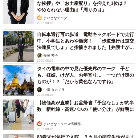
2026.08.06
もしかすると「下山ダッシュ」 リニア中央新
幹線の長野県駅 在来線との乗り継ぎなし→な
ら走れば間に合うんじゃない？ 惜しい位置関
係が反響
中将 タカノリ
2026.08.06
「なんじゃこりゃ！」「ロボ？」大阪・梅田に
そびえる物体の正体は？ 昭和の遺産を調査し
てみた結果…
太田 浩子
2026.08.06
エジプトで自撮りしていたら、ガイドが「撮り
ますよ！」→ノリノリでポーズを取っていた
ら……スマホを返してもらえない 「日本人は
カモ代表かも」「私は6時間で3万円払った」
宮前 晶子
2026.08.06
「LINEのQRコードを添付して」社長をかたる
詐欺メール続々 社員を個人アカウントへ誘導
→最後は不正送金…求められる「だまされる前
提」の対策