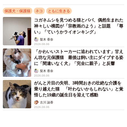
院近くの交差点に出た。
2026.08.05
アクセスランキング
「一番前で信号待ちをしてる時に病院の建物が見えて、
「化けましたね～」10歳で綾瀬はるかの娘役→
『あー、動物病院久しぶりだな。スタッフのFさん元気か
雰囲気ガラリの18歳に成長 「メイクで雰囲気
な』と思いながら眺めていると、猫の譲渡会ののぼりが目
が」「宝塚に入れそう」
に留まりました。まさに譲渡会が始まってすぐの時間帯で
まいどなメディア
した」
「不謹慎でないかと」実力派歌手、熊本へ支援
物資…運搬トラックの車体デザインにためら
い 「痛いほど伝わる」「行動され立派」
まいどなトピック
「そのままにしといてください」道路で動けな
い猫を前に返された一言… 懸命に生きようと
した4日間 「命の重さはみんな同じ」保護団
体代表の訴え
渡辺 晴子
72歳父、軽自動車で新潟から四国まで 65歳の
母と2人で3泊4日の旅 パーキングの休憩まで