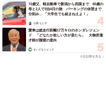
抱っこさせてくれました。独特な顔の模様も珍しく、長毛
種は初めてで、毛の手触りを気持ちよく感じました。その
ままトライアルを申し込みました」
えのんさんは保護施設では猫嫌いで、他の猫とのトラブル
「国産マッチでもバズりたい」願いかなった！老舗メーカーの
も多かったそうだ。進んで仲良くなろうと近寄ることもな
投稿が4100万再生 他業種も続々相乗りでミーム化へ発展
かったし、怒りのスイッチが入ると手が付けられなくな
まいどなニュース調査部
り、保護主を物凄い力で嚙んだこともあったという。Mさ
2026.08.07
んは、その時が来たらなんとかなるだろうと思った。
「即座に案内することが不可能です」レストラ
ンの入り口に大きな注意書き オートリザーブ
からの予約を拒否するお断りに賛同者続々
初日から「一緒に寝ます」
中将 タカノリ
2026.08.07
「本は買うだけでいい」京極夏彦さんの言葉に
共感した女性→リビングの本棚に140冊を積
読 「家に自分だけの本屋さん」
山岡 もと子
2026.08.07