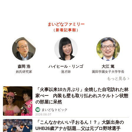
友人のマンション敷地内に度々車を停めていた
ら…注意の貼り紙でナンバーをさらされました
【弁護士が解説】
長澤 芳子
2026.08.07
愛車は総走行距離17万キロのホンダレジェン
ド 「どなたか欲しい方が居たら」 大御所漫
才師が譲渡の意向
まいどなトピック
2026.08.06
【漫画】「高い家賃を払えるのに、まだ欲し
い？」高級レジデンスの七夕飾り、書かれた願
い事にびっくり 人の欲には終わりがないのか
松波 穂乃圭
2026.08.06
大河出演の39歳俳優 真夏の海で赤銅色の肉体
美を連投 「バッキバキだな」「ばり渋いで
5/6
す」
なでなでを楽しむえのんさん＝enon_230211さん提供
まいどなトピック
2026.08.06