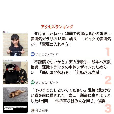
「車の中で5分悩んで、『とりあえず行こう、飼わなきゃい
家ぺー 内装も壁も取り払われスケルトン状態
の部屋に呆然
けないわけじゃないし、お世話になった病院の方にもご挨
まいどなトピック
拶したいし』と会場に入りました。この時は飼うつもりは
2026.08.07
ありませんでした」
「こんなかわいい子おるん！？」大阪出身の
UHB26歳アナが話題…父は元プロ野球選手
「アイドルさんよりかわいい」「めちゃ爽や
Mさんは、「早く幸せなおうちが見つかるといいね」と思
か」
まいどなメディア
いながら、会場にいた全ての猫を見た。「今日は見に来た
2026.08.07
だけだし、久しぶりに触れ合えたし、そろそろ帰ろう」。
世界一周中に3度も出会った運命的カップル
そう思った時、仲良しの病院のスタッフが来て、「いい子
口では言えない「ジョージアの熱い夜」に「も
うやめぇや！」藤井が猛ツッコミ連発【新婚さ
いた？私はこの子がいい、かわいいでしょう。絶対この
ん】
まいどなニュース
子」と勧められた猫がえのんさんだった。
2026.08.07
保護主も話に加わり背中を押された。Mさんは、えのんさ
んを抱っこしてみた。
「えのんさんは緊張していましたが大人しく、10分くらい