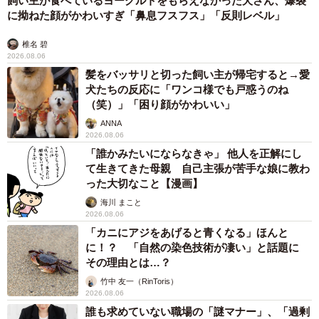
子どもの学校外の学習時間が11年で2割減少 「家庭学習0分
層」が約半数に達する深刻な実態と広がる学習格差
まいどなニュース情報部
2026.08.06
「事故物件」という言葉のイメージにとらわれ
ていませんか？ 不動産業者が語る「物件の可
能性」を閉ざさないために必要なこと
平藤 清刀
2026.08.06
東京・千代田区の中央線高架に心ない落書き
歴史ある昌平橋架道橋の被害に怒りの声 「何
も分かってないし、センスも古い」「罰則強化
して」
中将 タカノリ