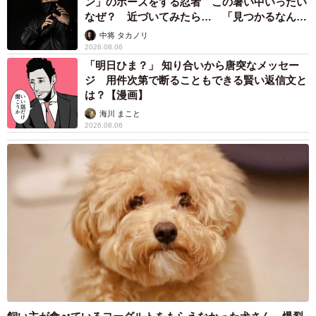
2026.08.06
数回私の手のひらを無心に吸います。過去は分かりません
【物価高が直撃】お盆帰省「予定なし」が約半
が、あまり甘えられなかったのかもしれません」
数 新幹線・高速バスの「使い分け」が鮮明に
Mさんは、えのんさんを存分に甘えさせてあげるつもりだ
まいどなニュース情報部
2026.08.06
という。
83歳父が骨折で入院 ３カ月の病院生活があま
りに退屈で「画用紙と色鉛筆持ってこい！」→
「譲渡会当日、保護主さんがいつもは出していない譲渡会
スケッチブックを見た家族が仰天「これ、売れ
ますよ…」
ののぼりを立てるなど、いくつもの偶然が重なり、ひとつ
中将 タカノリ
2026.08.06
でも欠けていたら私とえのんさんは会えなかったでしょ
1歳息子が腕を亜脱臼 「奥さん、専業主婦な
う。強いご縁というか、会うべくして会ったというか。え
のに」と夫の後輩から一言 母は泣きながら対
のんさんもそれを感じてくれて、心を開いてくれたのかな
応し必死だった 何年もたった今もたまに思い
出し…
と思います」
山岡 もと子
2026.08.06
Mさんは、「先代猫たちにしてあげられなかったことを、
全てえのんさんにしてあげたい、逆に、先代猫たちにやっ
て後悔したことはえのんさんにはしない」と思っている。