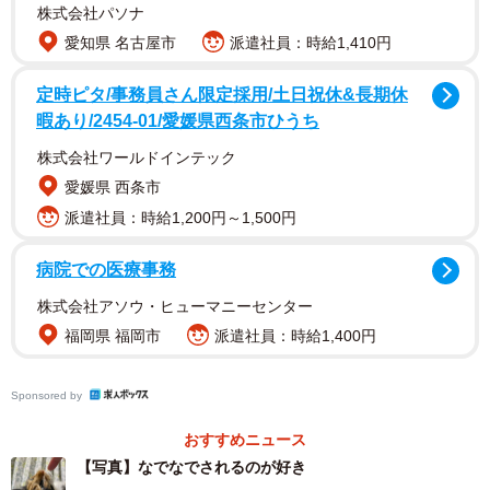
株式会社パソナ
愛知県 名古屋市
派遣社員：時給1,410円
定時ピタ/事務員さん限定採用/土日祝休&長期休
暇あり/2454-01/愛媛県西条市ひうち
株式会社ワールドインテック
愛媛県 西条市
派遣社員：時給1,200円～1,500円
えのんさん（4歳・メス）は、2022年5月7日に保護され
病院での医療事務
た。当時3歳くらいだった。保護団体が名古屋市でTNRをし
ようと思っていた長毛の三毛猫がいたのだが、「やっと捕
株式会社アソウ・ヒューマニーセンター
福岡県 福岡市
派遣社員：時給1,400円
獲器に入った」と思ったら別の猫だった。それがえのんさ
んだった。後に里親になった愛知県在住のMさんは言う。
Sponsored by
「この地域では見かけない猫で、最初からなでられたの
おすすめニュース
で、迷い猫かもしれないと届出等の確認もしたそうです。
【写真】なでなでされるのが好き
後日避妊済みであることが分かり、人との関わりがあった