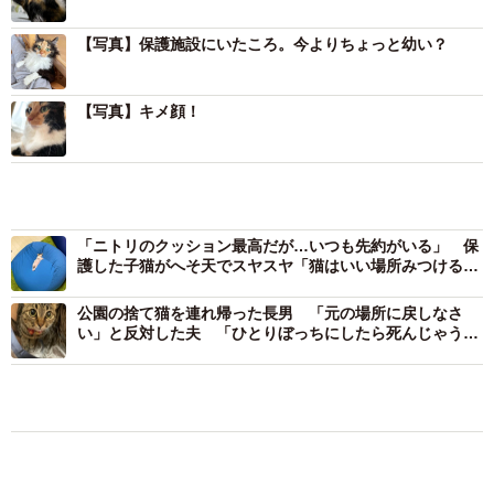
と考えられています」
【写真】保護施設にいたころ。今よりちょっと幼い？
Mさんは2匹のキジ猫と暮らしていたが、やがて2匹とも亡
【写真】キメ顔！
くなった。
「ペットロスにはほとんどならず、しばらく猫のいない生
「ニトリのクッション最高だが…いつも先約がいる」 保
活をしようと思っていました。実家猫も入れると約30年間
護した子猫がへそ天でスヤスヤ「猫はいい場所みつける天
才」「人は諦めざるを得ない」
猫と生活していて、経験もあるし、いつかは保護猫を譲り
公園の捨て猫を連れ帰った長男 「元の場所に戻しなさ
うけて1匹でも助けてあげたいと思っていました」
い」と反対した夫 「ひとりぼっちにしたら死んじゃう」
と子どもたちは泣いた
引き寄せられた譲渡会
保護犬・保護猫
ネコ
ともに生きる
コガネムシを見つめる猫とパパ、偶然生まれた
神々しい構図が「宗教画のよう」と話題 「尊
い」「ていうかライオンキング」
梨木 香奈