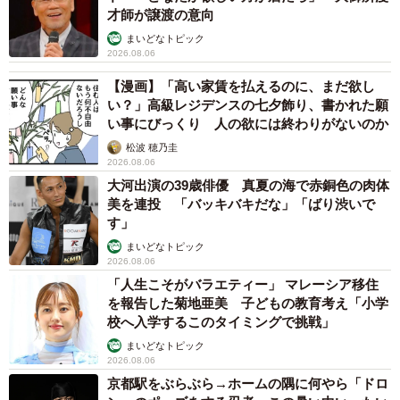
「カニにアジをあげると青くなる」ほんと
に！？ 「自然の染色技術が凄い」と話題に
その理由とは…？
竹中 友一（RinToris）
2026.08.06
誰も求めていない職場の「謎マナー」、「過剰
な挨拶」や「お土産配り」を抑えた1位は？
やめられない理由は「周りの目」
まいどなデータ
6/6
2026.08.06
自転車通行可の歩道 電動キックボードで走行
寝ているところを撮ろうとしたら＝enon_230211さん提供
中、小学生とあわや衝突！ 「歩道走行は道交
法違反でしょ」と指摘されました【弁護士が解
えのんさんは、とにかく甘えん坊で、ストーカーのかまっ
説】
長澤 芳子
てちゃんだ。
2026.08.06
タイの電車の中で見た優先席のマーク 子ど
「大人の保護猫なので慣れるまで2〜3ヶ月くらいかかると
も、妊娠、けが人、お年寄り… 一つだけ謎の
ものが！？「だから黄色なんですね」
覚悟していたのですが、攻撃的でもないし、いたずらもし
中将 タカノリ
ない優等生です。うちに来て以来赤ちゃん返りして、毎日