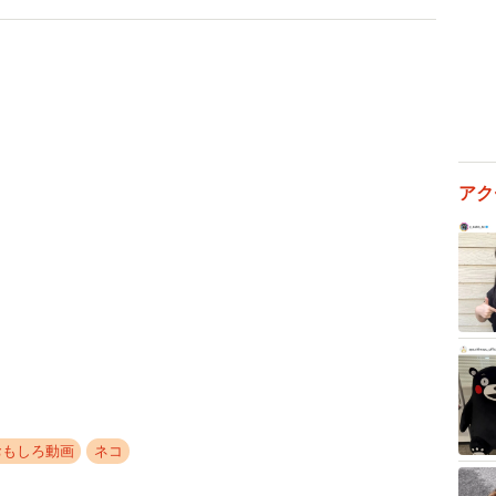
3/7
アク
たという（片木さん提供、Instagramよりキャプチャ撮影）
子猫の子守りを買って出た人と連絡をしてくれた人たち
Sを通じて片木さんの活動を知っていたといいます。
に店のスタッフに子猫の発見時のことを尋ねました。
こえ、今日壁をはがしてレスキューした」とのこと。子
た。元気に鳴いていましたが、子猫は急変しがちなの
おもしろ動画
ネコ
子猫がいたという店内の壁を見てみると、猫が出入りで
が二つ開いていました。入り組んでいて一見中がどうなっ