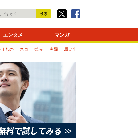
エンタメ
マンガ
のりもの
ネコ
観光
夫婦
思い出