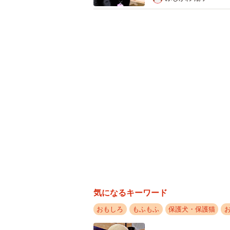
壁には直径15センチほどの穴が開いてい
到着すると、たまたま通り掛かって
二人と合流。連絡をした人は、SN
二人に事情を聞いた片木さんはすぐ
「昨日店内の壁の中から鳴き声が聞
気になるキーワード
猫は生後3日ほどの赤ちゃん猫でし
おもしろ
もふもふ
保護犬・保護猫
で、急いでどこにいたのかを調査。
きるような直径15センチほどの穴