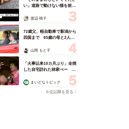
い」道路で動けない猫を前に
返された一言… 懸命に生き
ようとした4日間 「命の重
渡辺 晴子
さはみんな同じ」保護団体代
表の訴え
72歳父、軽自動車で新潟から
四国まで 65歳の母と2人で
3泊4日の旅 パーキングの休
憩まで分刻み… 「大学生で
山岡 もと子
も組まねえよ！」
「火事以来10カ月ぶり」全焼
した自宅訪れた林家ぺー 内
装も壁も取り払われスケルト
ン状態の部屋に呆然
まいどなトピック
６位以降を見る