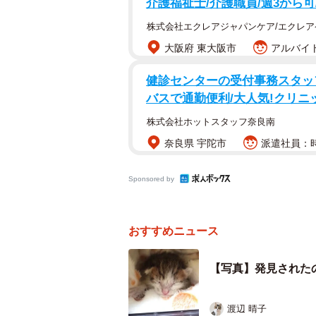
介護福祉士/介護職員/週3から
株式会社エクレアジャパンケア/エクレ
大阪府 東大阪市
アルバイト
健診センターの受付事務スタッ
バスで通勤便利/大人気!クリニ
株式会社ホットスタッフ奈良南
奈良県 宇陀市
派遣社員：時給
Sponsored by
おすすめニュース
【写真】発見された
渡辺 晴子
子猫が見つかった名駅周辺の飲食店裏