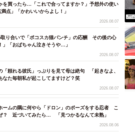
ゃを買ったら…「これで合ってますか？」予想外の使い
中から猫の鳴き声も物音も何も聞こえません。母猫は見
0点満点」「かわいいからよし！」
2026.08.07
の取り合いで「ポコスカ猫パンチ」の応酬 その後の心
！」「おばちゃん泣きそうや…」
2026.08.07
の「頼れる彼氏」っぷりを見て母は絶句 「起きなよ、
あなた毎朝私が起こしてますけど？笑
2026.08.07
ホームの隅に何やら「ドロン」のポーズをする忍者 こ
ぜ？ 近づいてみたら… 「見つかるなんて未熟」
2026.08.06