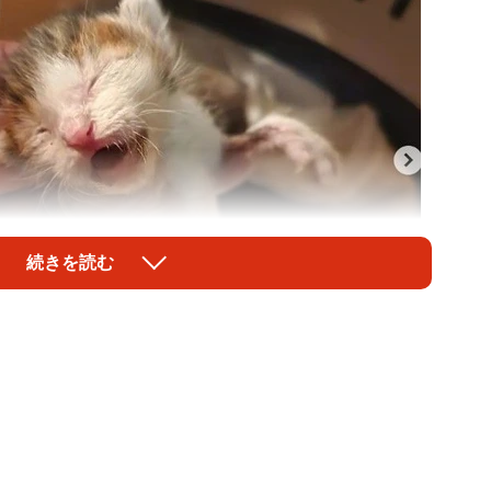
続きを読む
1/7
護（片木さん提供、Instagramよりキャプチャ撮影）