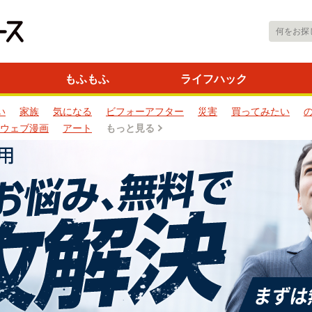
もふもふ
ライフハック
い
家族
気になる
ビフォーアフター
災害
買ってみたい
ウェブ漫画
アート
もっと見る