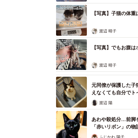
【写真】子猫の体重は
渡辺 晴子
【写真】でもお腹は
渡辺 晴子
元同僚が保護した子
えなくても自分でト
渡辺 陽
あわや殺処分…前脚
「赤いリボン」の物
ふじかわ 陽子