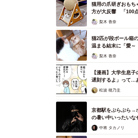
猫用の爪研ぎおもち
ているのか分かりません。また壁の
方が大反響 「10
たところいない様子でした。
梨木 香奈
猫2匹が段ボール箱
温まる結末に「愛～
梨木 香奈
【漫画】大学生息子
遅刻するよ」って…
松波 穂乃圭
京都駅をぶらぶら→
の暑い中いったいな
中将 タカノリ