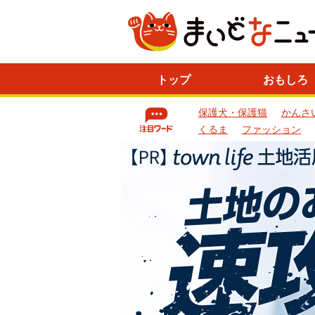
ニ
トップ
おもしろ
ュ
ー
保護犬・保護猫
かんさ
ス
一
くるま
ファッション
覧