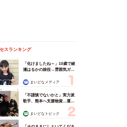
セスランキング
「化けましたね～」10歳で綾
瀬はるかの娘役→雰囲気ガラ
リの18歳に成長 「メイクで
雰囲気が」「宝塚に入れそ
まいどなメディア
う」
「不謹慎でないかと」実力派
歌手、熊本へ支援物資…運搬
トラックの車体デザインにた
めらい 「痛いほど伝わる」
まいどなトピック
「行動され立派」
「そのままにしといてくださ