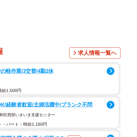
いない子猫を保護。どうすれば良いか？」
_neko_coffee）代表で保護猫活動家の片木和博さんの
た。目が開いていないとのことから、一人で運営してい
授乳が必要な子猫のよう。そこで、仲間のミルクボラン
報
求人情報一覧へ
ウント→@TPTR6R1kLFmPISp）に子猫を受け入
名古屋市内の繁華街にある飲食店へ車で急行しました。
軽作業/3交替/4勤2休
給1,500円
OK/経験者歓迎/主婦活躍中/ブランク不問
昭和区西部いきいき支援センター
・パート：時給1,160円