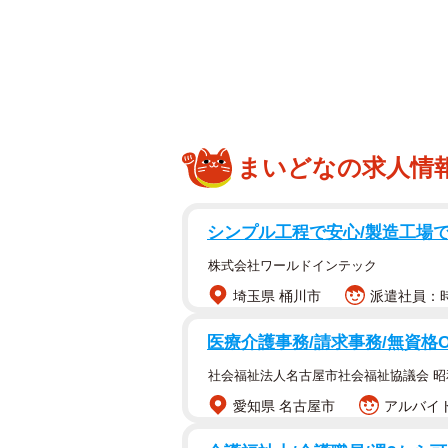
「名駅裏の飲食店の裏で目の開いて
8月2日の夜、オリ猫シェルター（@ori
ところにこんな緊急連絡が入りまし
るシェルターでは受け入れが難しい
まいどなの求人情
ティアさん（ぱな保護猫活動さん、Xアカ
れてもらえるか確認後、片木さんは
シンプル工程で安心/製造工場での
株式会社ワールドインテック
埼玉県 桶川市
派遣社員：時
医療介護事務/請求事務/無資格
社会福祉法人名古屋市社会福祉協議会 
愛知県 名古屋市
アルバイト