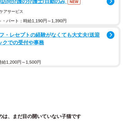
可/訪問介護の介護士/日勤のみ
NEW
アケアサービス
・パート：時給1,190円～1,390円
フ・レセプトの経験がなくても大丈夫!送迎
ックでの受付や事務
1,200円～1,500円
のは、まだ目の開いていない子猫です
2/7
口（片木さん提供、Instagramよりキャプチャ撮影）