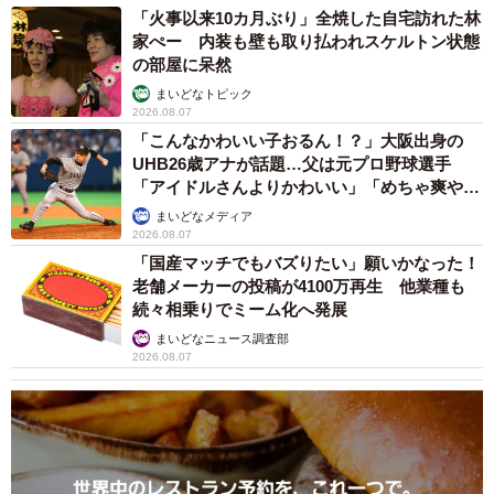
伝えるということで再オープン時から始めたのがきっかけ
「火事以来10カ月ぶり」全焼した自宅訪れた林
です。現在ではお客さんに地下にもぐってもらう（水族館
家ぺー 内装も壁も取り払われスケルトン状態
の部屋に呆然
が地下部にあるため）という『もぐらんぴあ』のコンセプ
まいどなトピック
トに則したもぐる展示として来館者の方にはご紹介させて
2026.08.07
いただいております」
「こんなかわいい子おるん！？」大阪出身の
UHB26歳アナが話題…父は元プロ野球選手
「アイドルさんよりかわいい」「めちゃ爽や
か」
まいどなメディア
2026.08.07
「国産マッチでもバズりたい」願いかなった！
老舗メーカーの投稿が4100万再生 他業種も
続々相乗りでミーム化へ発展
まいどなニュース調査部
2026.08.07