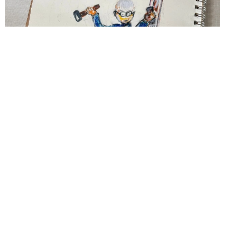
83歳父が骨折で入院 ３カ月の病院生活があまりに退屈で「画
用紙と色鉛筆持ってこい！」→スケッチブックを見た家族が仰
天「これ、売れますよ…」
中将 タカノリ
2026.08.06
1歳息子が腕を亜脱臼 「奥さん、専業主婦な
のに」と夫の後輩から一言 母は泣きながら対
応し必死だった 何年もたった今もたまに思い
出し…
山岡 もと子
2026.08.06
子どもの学校外の学習時間が11年で2割減少
「家庭学習0分層」が約半数に達する深刻な実
態と広がる学習格差