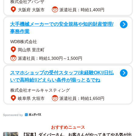
株式会社アバンザ
この状況に、「気の毒なような爆笑のような！！」「サカ
大阪府 大阪市
派遣社員：時給1,400円
ナさんよ、ダイバーさんを応援したげて！ 近くだったら
見に行くのにー！」などのコメントが寄せられました。研
大手機械メーカーでの安全規格や知的財産管理/
事務作業
修で南部潜りを体験したという人からは「油断すると浮い
てしまうので、このように底に横になるのって難しいんで
WDB株式会社
すよね」というコメントも。同館は南部潜りと北限の海女
岡山県 里庄町
の潜水作業を水中で見られる、世界で唯一の水族館。とて
派遣社員：時給1,300円～1,500円
もすごい技術なのに、見学者0とはもったいない……。
スマホショップの受付スタッフ/未経験OK!/日払
いで高時給!/どえらい条件が揃っとるでね
当日の状況について、同館学芸員の宇部さんにお伺いしま
株式会社オールキャスティング
した。
岐阜県 大垣市
派遣社員：時給1,650円
年に数回、あるかないか
Sponsored by
いまから約100年前の明治31（1898）年に種市（平内）沖
で座礁した貨客船の解体引き揚げ工事のために、房州（千
おすすめニュース
葉）から来た潜水夫が、素潜りしか知らなかった住民にヘ
【写真】ダイバーさん、お客さんがやってきてやる気が出