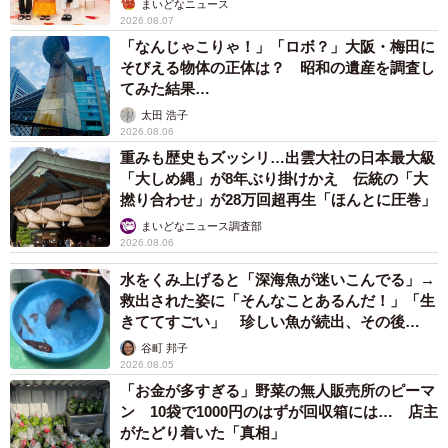
まいどなニュース
散期に大雪が降った時などです」
2026.08.07
「なんじゃこりゃ！」「ロボ？」大阪・梅田に
ーー南部潜りのほかに、NHKの朝ドラ「あまちゃん」で有
そびえる物体の正体は？ 昭和の遺産を調査し
名になった「北限の海女」もありますが、こちらは0のとき
てみた結果…
は？
太田 浩子
2026.08.06
重みも歴史もズッシリ…出雲大社の日本最大級
「南部潜り同様くらいであります。南部潜りは当館の展示
「大しめ縄」が8年ぶり掛けかえ 伝統の「大
課チームがローテーションで潜っています。北限の海女は
撚り合わせ」が28万回超再生「ほんとに圧巻」
現役の海女さんの方に毎週お越しいただき、潜っていただ
まいどなニュース調査部
2026.08.06
いています。まれに訓練を受けた当館の女性スタッフが潜
ることもあります」
水をくみ上げると「深海魚が迷いこんでる」→
救出された姿に「そんなことあるんだ！」「生
きててすごい」 珍しい魚が続出、その後
ーー潜れるスタッフさんがいるのですね、すごい！ それ
は……
谷町 邦子
ぞれの方に、0人のときの感想を教えてもらってもいいです
2026.08.05
か？
「お金が多すぎる」野菜の無人販売所のピーマ
ン 10袋で1000円のはずが回収箱には… 店主
がたどり着いた「真相」
「南部ダイバーの担当者は「ひもじさと、むなしさと、心