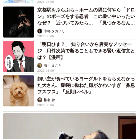
2026.08.06
で用いられる、スキューバ式、フーカー式、全面マスク式
京都駅をぶらぶら→ホームの隅に何やら「ドロ
など各種潜水方法の訓練も行われています。
ン」のポーズをする忍者 この暑い中いったい
なぜ？ 近づいてみたら… 「見つかるなんて
未熟」
そして洋野町では、南部もぐりの生みの親を曾祖父にもつ
中将 タカノリ
2026.08.06
ご兄弟が、伝統の文化として引き継ぎ、次代に残すため、
「明日ひま？」 知り合いから唐突なメッセー
南部もぐりの普及活動や天然ホヤ漁など現役で活動されて
ジ 用件次第で断ることもできる賢い返信文と
います」
は？【漫画】
海川 まこと
2026.08.06
ーーホームページには千葉の潜水夫たちの房州もぐりも出
飼い主が食べているヨーグルトをもらえなかっ
てきますが、日本には地域ごとの「もぐり」が多く存在す
た犬さん、爆裂に拗ねた顔がかわいすぎ「鼻息
るのでしょうか。
フスフス」「反則レベル」
椎名 碧
2026.08.06
「私の知る限り「南部もぐり」のように〇〇もぐりと固有
名称として現在も存在するものは珍しいのかな、と思いま
す。ただ、私たちが知らないだけで海の中にもぐり、活躍
される潜水士の方はたくさんいらっしゃいます。防波堤の