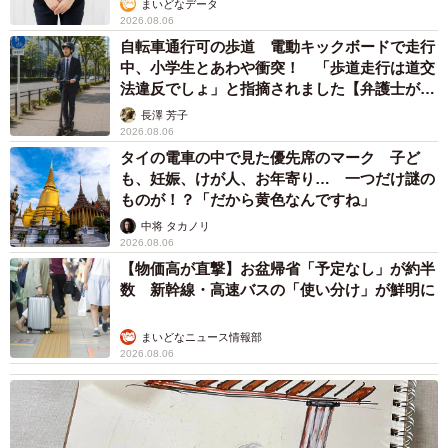
まいどなデータ
は、1月9日のほかは、1月中は15日・22日・29日です。
2026.08.06
自転車通行可の歩道 電動キックボードで走行
中、小学生とあわや衝突！ 「歩道走行は道交
■もぐらんぴあ水族館
https://www.moguranpia.com
法違反でしょ」と指摘されました【弁護士が解
説】
長澤 芳子
２０２３年のもぐり納め後に振り返る
2026.08.06
実演が０人の時の南部ダイバーの赤裸々な気持ち
タイの電車の中で見た優先席のマーク 子ど
来年は０人０回を願って…！
#もぐり納め
も、妊娠、けが人、お年寄り… 一つだけ謎の
ものが！？「だから黄色なんですね」
pic.twitter.com/4YOV5yMZCn
中将 タカノリ
2026.08.06
— もぐらんぴあ水族館（久慈地下水族科学館）
【物価高が直撃】お盆帰省「予定なし」が約半
(@moguranpiaqua)
December 30, 2023
数 新幹線・高速バスの「使い分け」が鮮明に
まいどなニュース情報部
2026.08.06