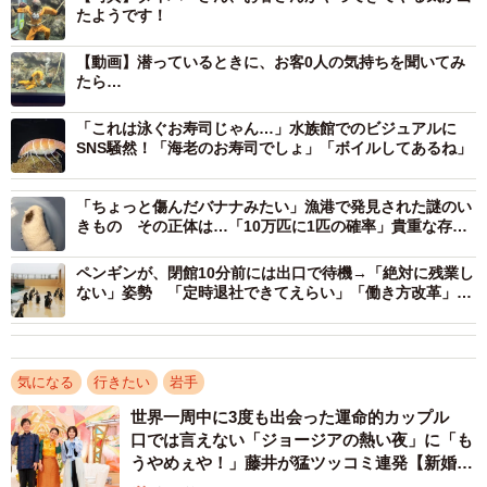
たようです！
ルメット式の潜水技術を伝授したのが、南部もぐりの始ま
りだと言われています。
【動画】潜っているときに、お客0人の気持ちを聞いてみ
たら…
――この動画が撮られたときは？
「これは泳ぐお寿司じゃん…」水族館でのビジュアルに
SNS騒然！「海老のお寿司でしょ」「ボイルしてあるね」
「SNS担当者が、南部潜り実演後に撮影しました。土日限
定の実演を見られないみなさんに向けて、実演の雰囲気を
「ちょっと傷んだバナナみたい」漁港で発見された謎のい
きもの その正体は…「10万匹に1匹の確率」貴重な存在
楽しんでもらうために撮影したものになります。冬は人が
だった
来ない閑散期となるので、実演見学者0人の時もあるという
ペンギンが、閉館10分前には出口で待機→「絶対に残業し
悲しい事実も盛り込みつつ、南部潜りの潜水服の重さを見
ない」姿勢 「定時退社できてえらい」「働き方改革」と
羨む声が続出
て伝わるようにしました」
――「南部もぐり」では、こういうこと（見学者0）はよく
気になる
行きたい
岩手
あるのでしょうか。
世界一周中に3度も出会った運命的カップル
口では言えない「ジョージアの熱い夜」に「も
うやめぇや！」藤井が猛ツッコミ連発【新婚さ
「年に数回あるかないかですが、たまにあります。冬の閑
ん】