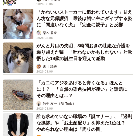
2026.08.06
4/4
「かわいいストーカーに追われています」甘え
ん坊な元保護猫 最後は飼い主にダイブする姿
洞窟感のある展示風景（提供：もぐらんぴあ水族館）
に「間違いなく犬」「完全に親子」と反響
ーーもぐらんぴあ水族館での、ほかのおすすめは？
梨木 香奈
2026.08.06
がんと片目の失明、3時間おきの壮絶な介護を
「アクセスが悪い地方の小さい水族館ですが、洞窟に迷い
乗り越えた猫 「叶わないかもしれない」と覚
込んだような独特の世界観と地域性いっぱいの水族館で
悟した19歳の誕生日を迎えて感動
す。アシカやイルカなどはいませんが、ヒトとサカナで盛
古川 諭香
2026.08.06
り上げる土日限定のもぐり実演をぜひ見にいらしてくださ
い」
「カニにアジをあげると青くなる」ほんと
に！？ 「自然の染色技術が凄い」と話題に
その理由とは…？
1.4万いいねを獲得したこの投稿。南部もぐりの魅力が広が
竹中 友一（RinToris）
るきっかけになるといいですね。「南部もぐり」と「北限
2026.08.06
の海女」ともに、実演開始時間の11時30分（南部潜り）、
誰も求めていない職場の「謎マナー」、「過剰
な挨拶」や「お土産配り」を抑えた1位は？
13時30分（北限の海女）にあわせて来館すれば、入館料の
やめられない理由は「周りの目」
みで見ることができます。営業は10時〜16時まで、お休み