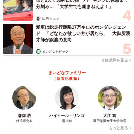
母と2人で3泊4日の旅 パーキングの休憩まで
分刻み… 「大学生でも組まねえよ！」
2/4
山岡 もと子
お客さんがやってきたときは…喜びのポーズ！（提供：もぐらんぴあ水
愛車は総走行距離17万キロのホンダレジェン
族館）
ド 「どなたか欲しい方が居たら」 大御所漫
才師が譲渡の意向
都会の水族館にないものを
まいどなトピック
ーーしかし、水族館で潜水作業を推しているのはめずらし
６位以降を見る
いと思うのですが、その意図は？
まいどなファミリー
「潜水技術を展示する理由は2点あります。1点目は、展示
（新着記事順）
できるものが限られている点です。小さい地方水族館のた
め、都会のオシャレな水族館のようにイルカなど人気の生
き物を飼育する余裕がないからです。
森岡 浩
ハイヒール・リンゴ
大江 篤
そんな中、当館ならではの展示を探す中で、水族館プロデ
姓氏研究家
漫才師
園田学園女子大学学長
ューサー・中村元さんのご助言もあり、地域の水産文化を
もっと見る