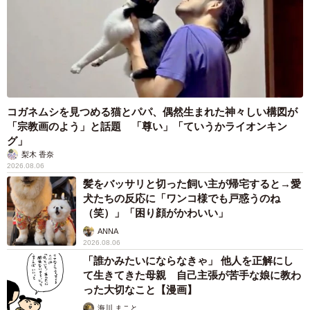
土台工事の港湾整備や沈んでしまった船のサルベージ、生
態調査など人が海の中にもぐり、作業しなければ成り立た
ないこともたくさんあります。
日本の海を支えている潜水士について認知していただき、
潜水士に興味を持っていただける方が少しでも増えればと
コガネムシを見つめる猫とパパ、偶然生まれた神々しい構図が
てもうれしいです」
「宗教画のよう」と話題 「尊い」「ていうかライオンキン
グ」
梨木 香奈
2026.08.06
髪をバッサリと切った飼い主が帰宅すると→愛
犬たちの反応に「ワンコ様でも戸惑うのね
（笑）」「困り顔がかわいい」
ANNA
2026.08.06
「誰かみたいにならなきゃ」 他人を正解にし
て生きてきた母親 自己主張が苦手な娘に教わ
った大切なこと【漫画】
海川 まこと