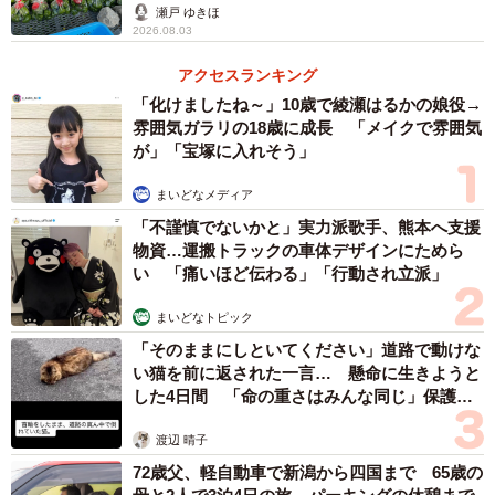
瀬戸 ゆきほ
弱さでヘルメットいっぱい」。海女さんは「残念な気持ち
2026.08.03
もありつつ、冬は水が冷たすぎるから正直ちょっとうれし
アクセスランキング
い」とコメントしておりました」
「化けましたね～」10歳で綾瀬はるかの娘役→
雰囲気ガラリの18歳に成長 「メイクで雰囲気
ーー当たり前かもしれませんが、プロの方でもやっぱり水
が」「宝塚に入れそう」
の冷たさはこたえるんですね！
まいどなメディア
「不謹慎でないかと」実力派歌手、熊本へ支援
物資…運搬トラックの車体デザインにためら
い 「痛いほど伝わる」「行動され立派」
まいどなトピック
「そのままにしといてください」道路で動けな
い猫を前に返された一言… 懸命に生きようと
した4日間 「命の重さはみんな同じ」保護団
体代表の訴え
渡辺 晴子
72歳父、軽自動車で新潟から四国まで 65歳の