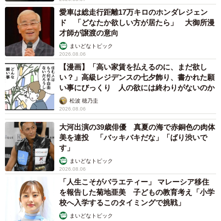
の方に見てもらう機会は少ないと思いますが、伝統的な装
愛車は総走行距離17万キロのホンダレジェン
ド 「どなたか欲しい方が居たら」 大御所漫
備で 『水にもぐる迫力』をご覧いただければうれしいで
才師が譲渡の意向
す」
まいどなトピック
2026.08.06
日本の海を支える潜水士の活躍
【漫画】「高い家賃を払えるのに、まだ欲し
い？」高級レジデンスの七夕飾り、書かれた願
――「南部もぐり」は、現在はどのようなことに利用され
い事にびっくり 人の欲には終わりがないのか
ているのでしょうか。地元の岩手県立種市（たねいち）高
松波 穂乃圭
校には、全国初の養成コースもあるようですが…。
2026.08.06
大河出演の39歳俳優 真夏の海で赤銅色の肉体
「南部もぐり発祥の地・洋野町にある種市高校では、潜水
美を連投 「バッキバキだな」「ばり渋いで
士を目指す生徒にこの伝統的な潜水服を経験させること
す」
で、ヘルメット式潜水の技術を教育しています。古くは明
まいどなトピック
2026.08.06
治31年から100年以上に渡り受け継がれてきた潜水服のた
「人生こそがバラエティー」 マレーシア移住
め、操作難度は高い分、潜水者の技術が向上し、他の潜水
を報告した菊地亜美 子どもの教育考え「小学
服にも応用が利く、いわば潜水技術習得のための教材とし
校へ入学するこのタイミングで挑戦」
て用いられています。その上で、種市高校では実際の現場
まいどなトピック