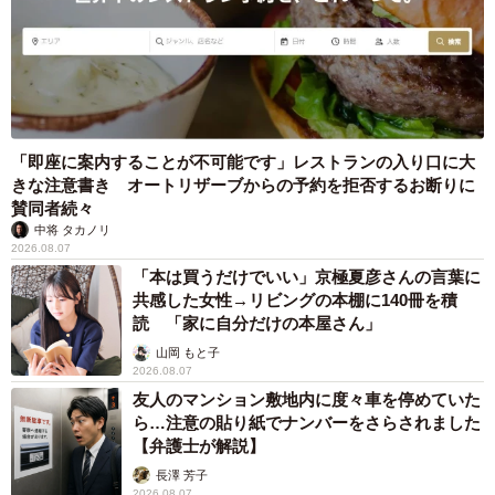
3/4
かめ吉と久慈の海の魚たち（トンネル水槽）と同館キャラクターの「カ
メキチ」（提供：もぐらんぴあ水族館）
ーーなるほど、2点目は？
「即座に案内することが不可能です」レストランの入り口に大
「震災を経てより地域密着への思いが強くなったためで
きな注意書き オートリザーブからの予約を拒否するお断りに
賛同者続々
す。3.11の東日本大震災では当館も甚大な被害を受け、再
中将 タカノリ
開も見通しの立たない状況でした。誰もが大変な中、地域
2026.08.07
のみなさまに支えられたおかげで、現在も元の場所で開館
「本は買うだけでいい」京極夏彦さんの言葉に
共感した女性→リビングの本棚に140冊を積
できています。ですので再オープンが決まった際には、北
読 「家に自分だけの本屋さん」
三陸の水産文化を伝える社会教育施設として地域に根差し
山岡 もと子
た貢献を目指しました。水産文化を伝える過程で北三陸の
2026.08.07
伝統的な文化である一方、認知されていない潜水技術を発
友人のマンション敷地内に度々車を停めていた
ら…注意の貼り紙でナンバーをさらされました
信していこうという経緯があります。
【弁護士が解説】
長澤 芳子
少人数という都合上、土日祝限定の実演となるため来館者
2026.08.07