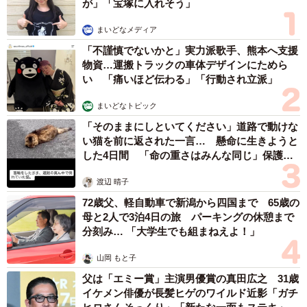
が」「宝塚に入れそう」
まいどなメディア
「不謹慎でないかと」実力派歌手、熊本へ支援
物資…運搬トラックの車体デザインにためら
い 「痛いほど伝わる」「行動され立派」
まいどなトピック
「そのままにしといてください」道路で動けな
い猫を前に返された一言… 懸命に生きようと
した4日間 「命の重さはみんな同じ」保護団
体代表の訴え
渡辺 晴子
72歳父、軽自動車で新潟から四国まで 65歳の
母と2人で3泊4日の旅 パーキングの休憩まで
分刻み… 「大学生でも組まねえよ！」
山岡 もと子
父は「エミー賞」主演男優賞の真田広之 31歳
イケメン俳優が長髪ヒゲのワイルド近影「ガチ