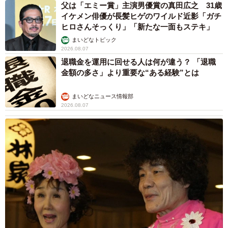
父は「エミー賞」主演男優賞の真田広之 31歳
イケメン俳優が長髪ヒゲのワイルド近影「ガチ
ヒロさんそっくり」「新たな一面もステキ」
まいどなトピック
2026.08.07
退職金を運用に回せる人は何が違う？ 「退職
金額の多さ」より重要な“ある経験”とは
まいどなニュース情報部
2026.08.07