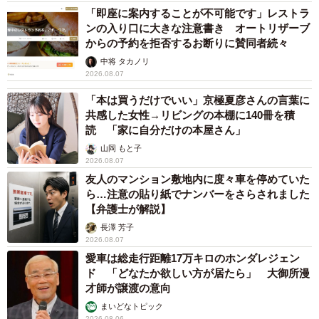
「即座に案内することが不可能です」レストラ
ンの入り口に大きな注意書き オートリザーブ
からの予約を拒否するお断りに賛同者続々
中将 タカノリ
2026.08.07
「本は買うだけでいい」京極夏彦さんの言葉に
共感した女性→リビングの本棚に140冊を積
読 「家に自分だけの本屋さん」
山岡 もと子
2026.08.07
友人のマンション敷地内に度々車を停めていた
ら…注意の貼り紙でナンバーをさらされました
【弁護士が解説】
長澤 芳子
2026.08.07
愛車は総走行距離17万キロのホンダレジェン
ド 「どなたか欲しい方が居たら」 大御所漫
才師が譲渡の意向
まいどなトピック
2026.08.06