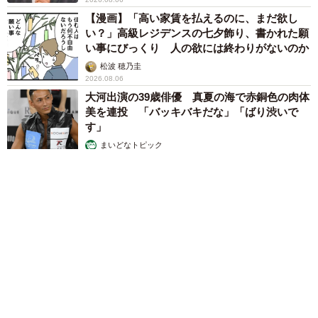
【漫画】「高い家賃を払えるのに、まだ欲し
い？」高級レジデンスの七夕飾り、書かれた願
い事にびっくり 人の欲には終わりがないのか
松波 穂乃圭
2026.08.06
大河出演の39歳俳優 真夏の海で赤銅色の肉体
美を連投 「バッキバキだな」「ばり渋いで
す」
まいどなトピック
2026.08.06