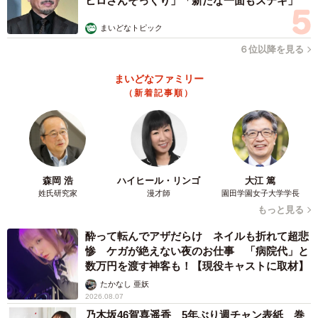
ヒロさんそっくり」「新たな一面もステキ」
まいどなトピック
６位以降を見る
まいどなファミリー
（新着記事順）
森岡 浩
ハイヒール・リンゴ
大江 篤
姓氏研究家
漫才師
園田学園女子大学学長
もっと見る
酔って転んでアザだらけ ネイルも折れて超悲
惨 ケガが絶えない夜のお仕事 「病院代」と
数万円を渡す神客も！【現役キャストに取材】
たかなし 亜妖
2026.08.07
乃木坂46賀喜遥香 5年ぶり週チャン表紙 巻