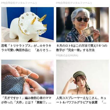
PR(合同会社デジタルファーム )
PR(合同会社デジタルファーム )
恐竜「トリケラトプス」が…☆キラキ
８月のロト6はこの方法で買え!!６つの
ラ☆可愛い陶芸作品に 「ありそうで
数字が『完全一致』する方法
ないものって...
PR(株式会社MURA)
「天才ですか！」編み物初心者のママ
人気コスプレーヤーえなこさん、キュ
が作った「大作」とは？「素敵♡」と
ート＆パワフルグラビアを披露 「月
絶賛の声
刊少年チャン...