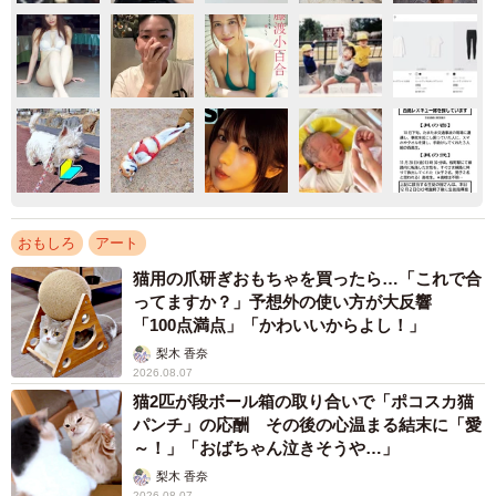
おもしろ
アート
猫用の爪研ぎおもちゃを買ったら…「これで合
ってますか？」予想外の使い方が大反響
「100点満点」「かわいいからよし！」
梨木 香奈
2026.08.07
猫2匹が段ボール箱の取り合いで「ポコスカ猫
パンチ」の応酬 その後の心温まる結末に「愛
～！」「おばちゃん泣きそうや…」
梨木 香奈
2026.08.07