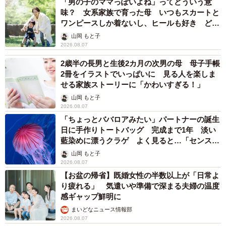
「男の子のママっぽいよね」ってどういう意
味？ 女系家族で育った母 いつもスカートと
ワンピースしか着ないし、ヒールも好き どの
へんが…
山岡 もと子
2026.08.07
2歳半の長男と生後2カ月の次男の母 母子手帳
2冊をイラストでいっぱいに 見る人を楽しま
せる家族ストーリーに「かわいすぎる！」
山岡 もと子
2026.08.07
「ちょっとババロアみたい」パートナーの誕生
日に手作りトートバッグ 完成まで1年 淡い
藍染めに漂うクラゲ よく見ると…「センスす
ごい」
山岡 もと子
2026.08.07
【お盆の帰省】既婚女性の半数以上が「日常よ
り疲れる」 気遣いや準備で深まる夫婦の温度
感ギャップ鮮明に
まいどなニュース情報部
2026.08.07