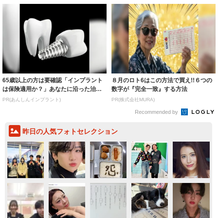
65歳以上の方は要確認「インプラント
８月のロト6はこの方法で買え!!６つの
は保険適用か？」あなたに沿った治療
数字が『完全一致』する方法
法や費用を...
PR(あんしんインプラント)
PR(株式会社MURA)
Recommended by
昨日の人気フォトセレクション