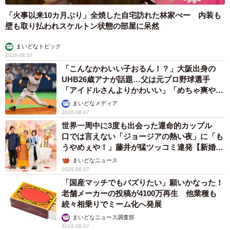
「火事以来10カ月ぶり」全焼した自宅訪れた林家ぺー 内装も
壁も取り払われスケルトン状態の部屋に呆然
まいどなトピック
2026.08.07
「こんなかわいい子おるん！？」大阪出身の
UHB26歳アナが話題…父は元プロ野球選手
「アイドルさんよりかわいい」「めちゃ爽や
か」
まいどなメディア
2026.08.07
世界一周中に3度も出会った運命的カップル
口では言えない「ジョージアの熱い夜」に「も
うやめぇや！」藤井が猛ツッコミ連発【新婚さ
ん】
まいどなニュース
2026.08.07
「国産マッチでもバズりたい」願いかなった！
老舗メーカーの投稿が4100万再生 他業種も
続々相乗りでミーム化へ発展
まいどなニュース調査部
2026.08.07