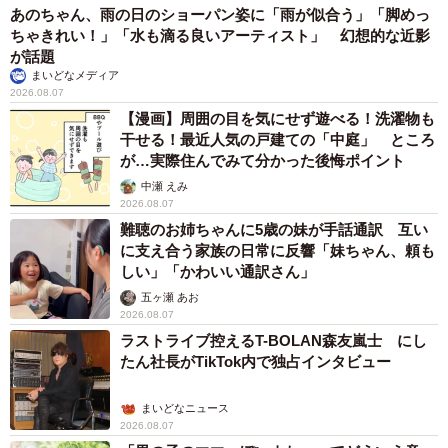
あのちゃん、雨の日のショーパン姿に「雨が似合う」「脚めっ
ちゃきれい！」「水も滴る良いアーティスト」 幻想的な近影
が話題
まいどなメディア
2026.08.07
【漫画】周囲の目を気にせず遊べる！洗濯物も
干せる！最近人気の戸建ての「中庭」 ところ
が…実際住んでみて分かった後悔ポイント
中瀬 えみ
2026.08.07
難聴のお姉ちゃんに5歳の妹が手話通訳 互い
に支え合う家族の日常に反響「妹ちゃん、頼も
しい」「かわいい通訳さん」
五ヶ瀬 あお
2026.08.07
ラストライブ控えるT-BOLAN森友嵐士 にし
たん社長がTikTok内で独占インタビュー
まいどなニュース
2026.08.07