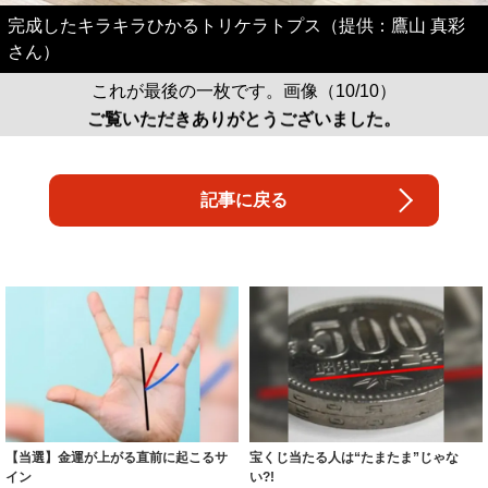
完成したキラキラひかるトリケラトプス（提供：鷹山 真彩
さん）
これが最後の一枚です。画像（10/10）
ご覧いただきありがとうございました。
記事に戻る
【当選】金運が上がる直前に起こるサ
宝くじ当たる人は“たまたま”じゃな
イン
い?!