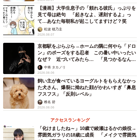
【漫画】大学生息子の「頼れる彼氏」っぷりを
見て母は絶句 「起きなよ、遅刻するよ」っ
て…あなた毎朝私が起こしてますけど？笑
松波 穂乃圭
2026.08.07
京都駅をぶらぶら→ホームの隅に何やら「ドロ
ン」のポーズをする忍者 この暑い中いったい
なぜ？ 近づいてみたら… 「見つかるなんて
未熟」
中将 タカノリ
2026.08.06
飼い主が食べているヨーグルトをもらえなかっ
た犬さん、爆裂に拗ねた顔がかわいすぎ「鼻息
フスフス」「反則レベル」
椎名 碧
2026.08.06
アクセスランキング
「化けましたね～」10歳で綾瀬はるかの娘役→
雰囲気ガラリの18歳に成長 「メイクで雰囲気