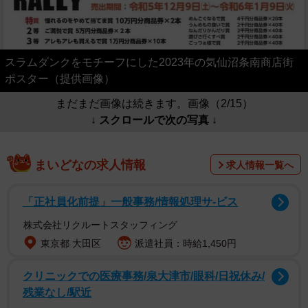
スラムダンクをモチーフにした2023年の気仙沼条南商店街
ポスター（提供画像）
まだまだ画像は続きます。画像（2/15）
↓ スクロールで次の写真 ↓
まいどなの求人情報
求人情報一覧へ
「正社員化前提」一般事務/情報処理サ-ビス
株式会社リクルートスタッフィング
東京都 大田区
派遣社員：時給1,450円
クリニックでの医療事務/泉大津市/眼科/日祝休み/
残業なし/駅近