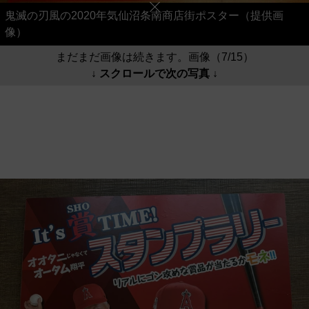
鬼滅の刃風の2020年気仙沼条南商店街ポスター（提供画
像）
まだまだ画像は続きます。画像（7/15）
↓ スクロールで次の写真 ↓