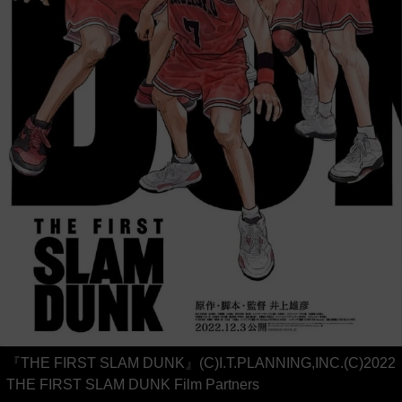
『THE FIRST SLAM DUNK』(C)I.T.PLANNING,INC.(C)2022
THE FIRST SLAM DUNK Film Partners