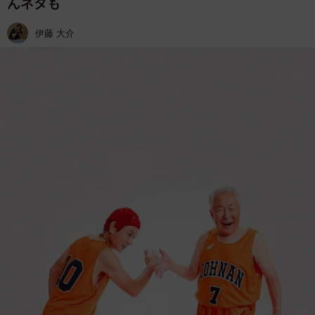
んネタも
伊藤 大介