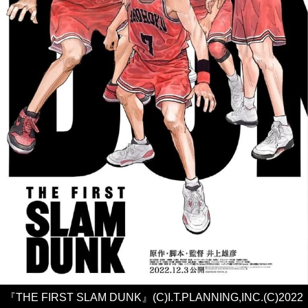
『THE FIRST SLAM DUNK』(C)I.T.PLANNING,INC.(C)2022