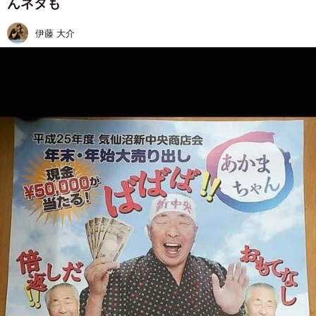
んネタも
伊藤 大介