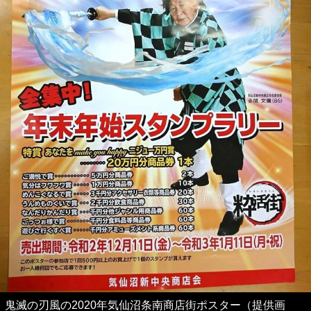
鬼滅の刃風の2020年気仙沼条南商店街ポスター（提供画