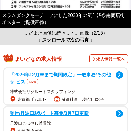
スラムダンクをモチーフにした2023年の気仙沼条南商店街
ポスター（提供画像）
まだまだ画像は続きます。画像（2/15）
↓ スクロールで次の写真 ↓
まいどなの求人情報
求人情報一覧へ
「2026年12月末まで期間限定」一般事務/その他
サ-ビス
NEW
株式会社リクルートスタッフィング
東京都 千代田区
派遣社員：時給1,800円
受付/丹波口駅/パート募集/8月7日更新
丹波口こばやし整骨院
京都府 京都市