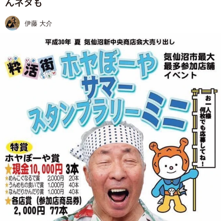
んネタも
伊藤 大介