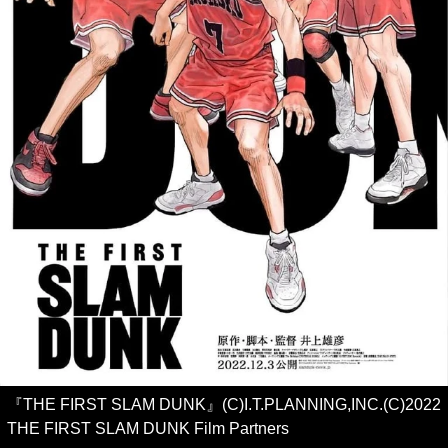
『THE FIRST SLAM DUNK』(C)I.T.PLANNING,INC.(C)2022
THE FIRST SLAM DUNK Film Partners