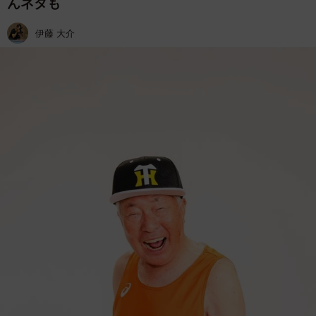
んネタも
伊藤 大介