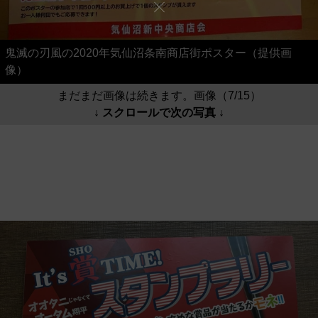
鬼滅の刃風の2020年気仙沼条南商店街ポスター（提供画
像）
まだまだ画像は続きます。画像（7/15）
↓ スクロールで次の写真 ↓