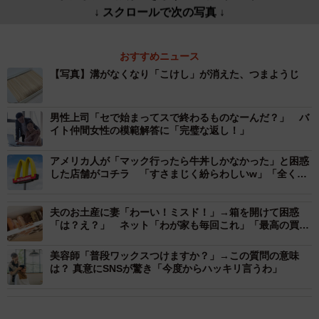
↓ スクロールで次の写真 ↓
おすすめニュース
【写真】溝がなくなり「こけし」が消えた、つまようじ
男性上司「セで始まってスで終わるものなーんだ？」 バ
イト仲間女性の模範解答に「完璧な返し！」
アメリカ人が「マック行ったら牛丼しかなかった」と困惑
した店舗がコチラ 「すさまじく紛らわしいw」「全く同
じ色使いだから」
夫のお土産に妻「わーい！ミスド！」→箱を開けて困惑
「は？え？」 ネット「わが家も毎回これ」「最高の買い
方」
美容師「普段ワックスつけますか？」→この質問の意味
は？ 真意にSNSが驚き「今度からハッキリ言うわ」