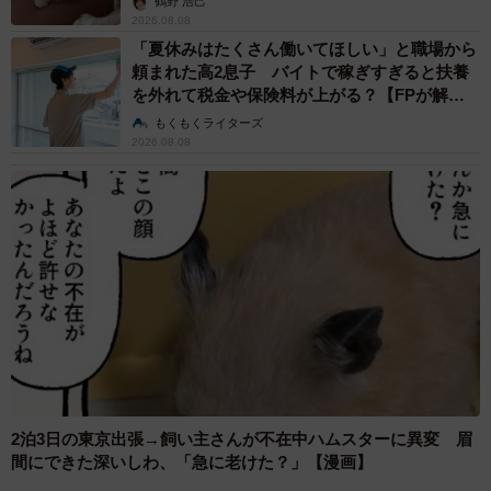
鶴野 浩己
2026.08.08
「夏休みはたくさん働いてほしい」と職場から
頼まれた高2息子 バイトで稼ぎすぎると扶養
を外れて税金や保険料が上がる？【FPが解
説】
もくもくライターズ
2026.08.08
2泊3日の東京出張→飼い主さんが不在中ハムスターに異変 眉
間にできた深いしわ、「急に老けた？」【漫画】