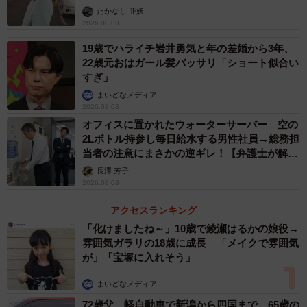
ストに取材】
たかなし 亜妖
2026.08.08
19歳でハライチ岩井勇気と年の差婚から3年、
22歳元おはガール髪バッサリ「ショート似合い
すぎ」
まいどなメディア
2026.08.08
オフィスに置かれたウォーターサーバー 空の
2Lボトル持参し毎日給水する男性社員→総務担
当者の注意にまさかの逆ギレ！【弁護士が解
説】
長澤 芳子
2026.08.08
アクセスランキング
「化けましたね～」10歳で綾瀬はるかの娘役→
雰囲気ガラリの18歳に成長 「メイクで雰囲気
が」「宝塚に入れそう」
まいどなメディア
72歳父、軽自動車で新潟から四国まで 65歳の