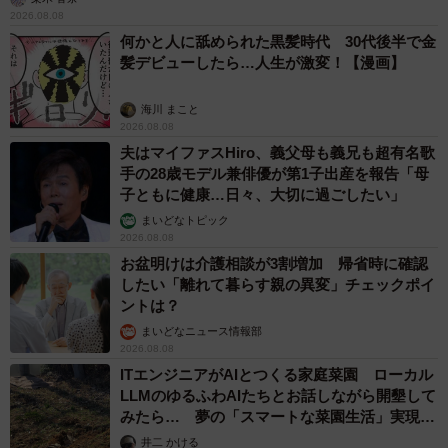
2026.08.08
何かと人に舐められた黒髪時代 30代後半で金
髪デビューしたら…人生が激変！【漫画】
海川 まこと
2026.08.08
夫はマイファスHiro、義父母も義兄も超有名歌
手の28歳モデル兼俳優が第1子出産を報告「母
子ともに健康…日々、大切に過ごしたい」
まいどなトピック
2026.08.08
お盆明けは介護相談が3割増加 帰省時に確認
したい「離れて暮らす親の異変」チェックポイ
ントは？
まいどなニュース情報部
2026.08.08
ITエンジニアがAIとつくる家庭菜園 ローカル
LLMのゆるふわAIたちとお話しながら開墾して
みたら… 夢の「スマートな菜園生活」実現な
るか
井二 かける