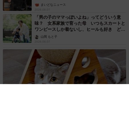
まいどなニュース
2026.08.07
「男の子のママっぽいよね」ってどういう意
味？ 女系家族で育った母 いつもスカートと
ワンピースしか着ないし、ヒールも好き どの
へんが…
山岡 もと子
2026.08.07
猫用の爪研ぎおもちゃを買ったら…「これで合ってますか？」
予想外の使い方が大反響 「100点満点」「かわいいからよ