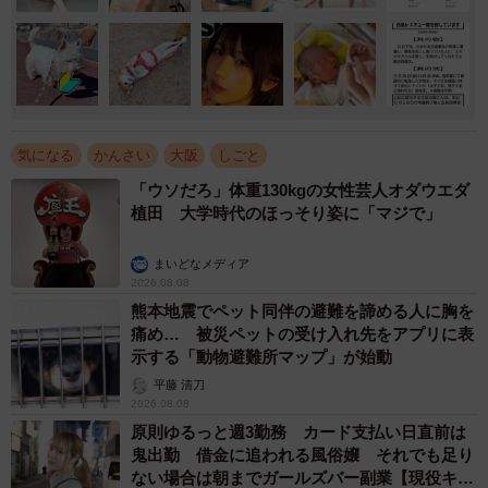
気になる
かんさい
大阪
しごと
「ウソだろ」体重130kgの女性芸人オダウエダ
植田 大学時代のほっそり姿に「マジで」
まいどなメディア
2026.08.08
熊本地震でペット同伴の避難を諦める人に胸を
痛め… 被災ペットの受け入れ先をアプリに表
示する「動物避難所マップ」が始動
平藤 清刀
2026.08.08
原則ゆるっと週3勤務 カード支払い日直前は
鬼出勤 借金に追われる風俗嬢 それでも足り
ない場合は朝までガールズバー副業【現役キャ