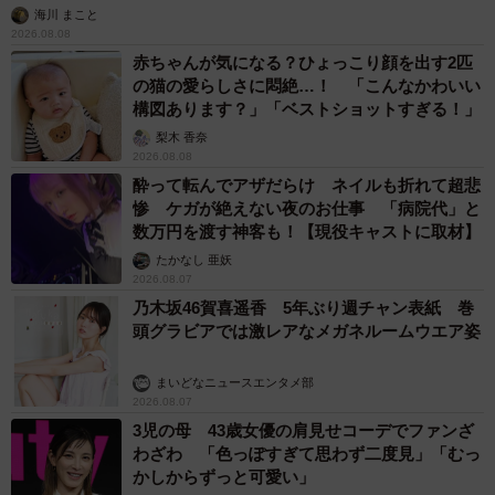
海川 まこと
2026.08.08
赤ちゃんが気になる？ひょっこり顔を出す2匹
の猫の愛らしさに悶絶…！ 「こんなかわいい
構図あります？」「ベストショットすぎる！」
梨木 香奈
2026.08.08
酔って転んでアザだらけ ネイルも折れて超悲
惨 ケガが絶えない夜のお仕事 「病院代」と
数万円を渡す神客も！【現役キャストに取材】
たかなし 亜妖
2026.08.07
乃木坂46賀喜遥香 5年ぶり週チャン表紙 巻
頭グラビアでは激レアなメガネルームウエア姿
まいどなニュースエンタメ部
2026.08.07
3児の母 43歳女優の肩見せコーデでファンざ
わざわ 「色っぽすぎて思わず二度見」「むっ
かしからずっと可愛い」