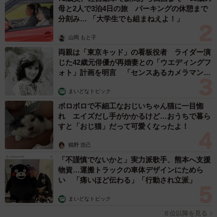
母と2人で3泊4日の旅 パーキングの休憩まで
分刻み… 「大学生でも組まねえよ！」
山岡 もと子
両親は「東京キッド」の看板役者 ライダー演
じた42歳元俳優が再婚妻との「ウエディングフ
ォト」計画を明言 「センスあるカメラマン求
む」
まいどなトピック
ボロボロで不細工なおじいちゃん猫に一目惚
れ エイズだし手がかかるけど…おうちで暮ら
すと「おじ猫」だって可愛くなったよ！
鶴野 浩己
「不謹慎でないかと」実力派歌手、熊本へ支援
物資…運搬トラックの車体デザインにためら
い 「痛いほど伝わる」「行動され立派」
まいどなトピック
６位以降を見る