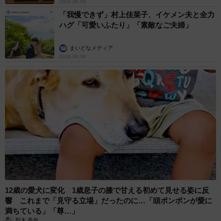
2026.08.08
「我慢できず」村上佳菜子、イケメン夫と全力
ハグ「可愛いふたり」「素敵なご夫婦」
まいどなメディア
2026.08.08
12歳の愛犬に変化 1歳息子の膝で甘える初めて見せる姿に反
響 これまで「見守る立場」だったのに…「頭ポンポンが愛に
満ちている」「尊…」
梨木 香奈