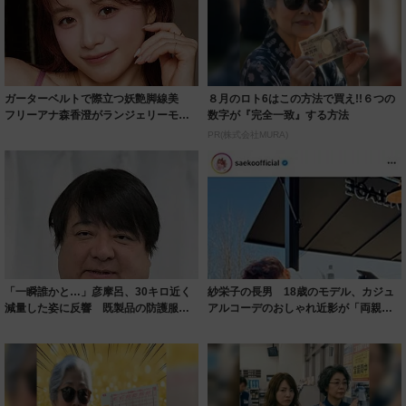
ガーターベルトで際立つ妖艶脚線美
８月のロト6はこの方法で買え!!６つの
フリーアナ森香澄がランジェリーモデ
数字が『完全一致』する方法
ルに ｢PE...
PR(株式会社MURA)
「一瞬誰かと…」彦摩呂、30キロ近く
紗栄子の長男 18歳のモデル、カジュ
減量した姿に反響 既製品の防護服が
アルコーデのおしゃれ近影が「両親の
着られると...
いいとこ取...