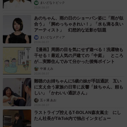
まいどなトピック
2026.08.07
あのちゃん、雨の日のショーパン姿に「雨が似
合う」「脚めっちゃきれい！」「水も滴る良い
アーティスト」 幻想的な近影が話題
まいどなメディア
2026.08.07
【漫画】周囲の目を気にせず遊べる！洗濯物も
干せる！最近人気の戸建ての「中庭」 ところ
が…実際住んでみて分かった後悔ポイント
中瀬 えみ
2026.08.07
難聴のお姉ちゃんに5歳の妹が手話通訳 互い
に支え合う家族の日常に反響「妹ちゃん、頼も
しい」「かわいい通訳さん」
五ヶ瀬 あお
2026.08.07
ラストライブ控えるT-BOLAN森友嵐士 にし
たん社長がTikTok内で独占インタビュー