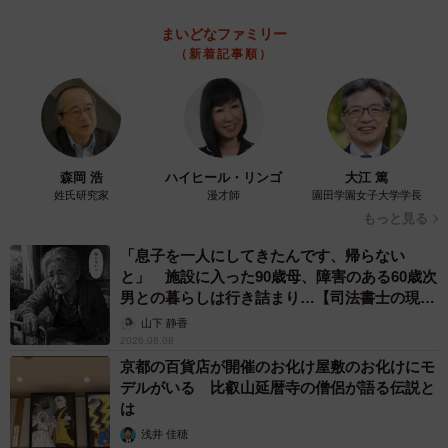
まいどなファミリー
（新着記事順）
森岡 浩
ハイヒール・リンゴ
大江 篤
姓氏研究家
漫才師
園田学園女子大学学長
もっと見る
「息子を一人にしてきたんです、帰らない
と」 施設に入った90歳母、障害のある60歳次
男との暮らしは行き詰まり…【司法書士の現場
から】
山下 静香
2026.08.08
京都の百貨店が開催のお化け屋敷のお化けにモ
デルがいる 比叡山延暦寺の僧侶が語る伝説と
は
浅井 佳穂