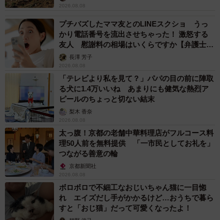
2026.08.08
プチバズしたママ友とのLINEスクショ うっ
かり電話番号を流出させちゃった！ 激怒する
友人 慰謝料の相場はいくらですか【弁護士が
解説】
長澤 芳子
2026.08.08
「テレビより私を見て？」パパの目の前に陣取
る犬に1.4万いいね あまりにも健気な熱烈ア
ピールのちょっと切ない結末
梨木 香奈
2026.08.08
太っ腹！京都の老舗中華料理店がフルコース料
理50人前を無料提供 「一市民としてお礼を」
つながる善意の輪
京都新聞社
2026.08.08
ボロボロで不細工なおじいちゃん猫に一目惚
れ エイズだし手がかかるけど…おうちで暮ら
すと「おじ猫」だって可愛くなったよ！