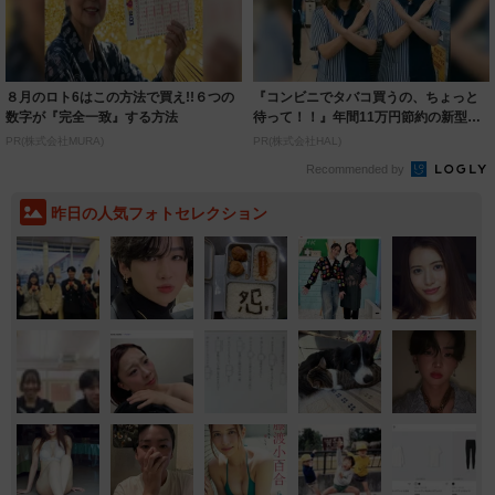
８月のロト6はこの方法で買え!!６つの
『コンビニでタバコ買うの、ちょっと
数字が『完全一致』する方法
待って！！』年間11万円節約の新型タ
バコ
PR(株式会社MURA)
PR(株式会社HAL)
Recommended by
昨日の人気フォトセレクション