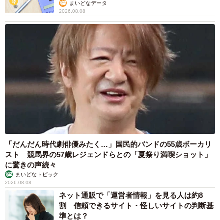
まいどなデータ
える一方、各蔵への原料米割り当てによる生産統制が続
2026.08.08
き、灘や伏見の大手は売れるのに売る酒がない状態から生
まれたらしい。つまり、全国で「灘の酒」と思って飲まれ
ていたものが、中身は岡山の酒ということもあったのだ。
1970年代をピークに日本酒の需要は減少。一方、生産の
自由化や95年の阪神大震災で被災した灘のメーカーが再建
する際、大規模な製造ラインをつくったことで、「おけ売
り」はほぼなくなった。輸送コストのかかる東北や北陸の
酒蔵はいち早くおけ売りから離れ、地酒ブームに乗ってブ
「だんだん時代劇俳優みたく…」国民的バンドの55歳ボーカリ
ランドの確立を進めた。一方、岡山は灘・伏見に近いこと
スト 競馬界の57歳レジェンドらとの「夏祭り満喫ショット」
もあって最後までおけ売りが残り、自社ブランドでの販売
に驚きの声続々
が周回遅れになったことは否めない。
まいどなトピック
2026.08.08
ネット通販で「運営者情報」を見る人は約8
割 信頼できるサイト・怪しいサイトの判断基
準とは？