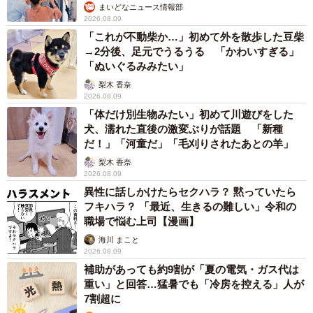
まいどなニュース情報部
そして、酒造りの技術者集団・備中杜氏（とうじ）がい
2026.08.09
た。大正～昭和初期に存在したとされる「私立備中清酒醸
「これが不動柴か…」初めて外を散歩した豆柴
→2分後、足元でうるうる 「かわいすぎる」
造学校」の学則や設立認可申請書は初公開。杜氏養成学校
「ぬいぐるみみたい」
は日本初とされ、杜氏個人の経験で伝えられてきた醸造技
梨木 香奈
術の水準の底上げにつながったことは間違いない。また、
2026.08.09
「体だけ別生物みたい」初めて川遊びをした
備中杜氏が県内外の蔵で醸した酒を持ち寄り、競い合って
犬、濡れた直後の激変ぶりが話題 「新種
技術も高める機会も多かった。備中杜氏自醸清酒品評会の
だ！」「河童だ」「毛刈りされたあとの羊」
最優等カップは銀製で、各回の受賞者名を記すペナントリ
梨木 香奈
ボンからは、1909年の初回から106回を数える歴史の重み
2026.08.09
異性に話しかけたらセクハラ？ 黙っていたら
が伝わってくる。
フキハラ？ 「最近、生きるの難しい」令和の
職場で悩む上司【漫画】
原材料に恵まれ、高い技術もある。なのに岡山の酒は影
海川 まこと
が薄いのはなぜか。その一因と考えられるのが平成初期ま
2026.08.09
で行われていた「おけ売り」だ。地方の酒蔵が自社の酒を
補助があっても約9割が「夏の電気・ガス代は
重い」と回答…猛暑でも「冷房を控える」人が
大手メーカーに売り、大手はブレンドなどで味を調えて自
7割超に
社製品として販売する仕組みで、戦後、日本酒消費量が増