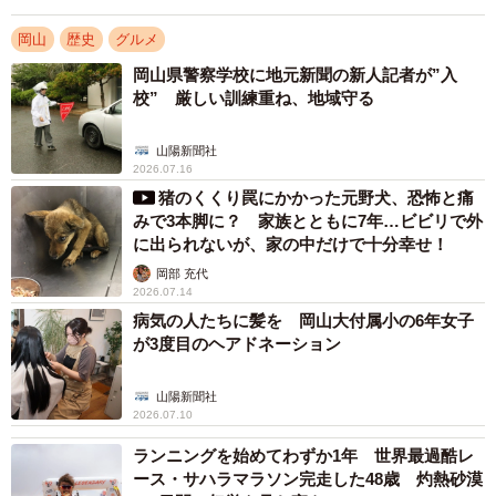
岡山
歴史
グルメ
岡山県警察学校に地元新聞の新人記者が”入
校” 厳しい訓練重ね、地域守る
山陽新聞社
2026.07.16
猪のくくり罠にかかった元野犬、恐怖と痛
3/7
みで3本脚に？ 家族とともに7年…ビビリで外
に出られないが、家の中だけで十分幸せ！
口がとがった「きつね」と丸い「たぬき」。いずれも酒袋にもろみを入
岡部 充代
れるのに使う桶の一種
2026.07.14
病気の人たちに髪を 岡山大付属小の6年女子
中世の資料は乏しいが、近世になると現在の岡山市、矢
が3度目のヘアドネーション
掛町、和気町など県内各地で酒を醸造していた記録が残
る。この時代に清酒の製法もおおむね確立したそうだ。展
山陽新聞社
2026.07.10
示室には酒造りの道具もそろう。圧倒的な存在感を放つ
「六尺桶」（重量約300キロ）はもろみ仕込みに使うもの。
ランニングを始めてわずか1年 世界最過酷レ
ース・サハラマラソン完走した48歳 灼熱砂漠
そのほか、洗米、蒸米、こうじ造り、もと造りなど各工程