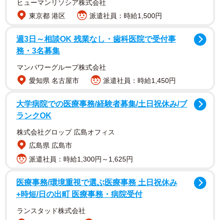
ヒューマンリソシア株式会社
東京都 港区
派遣社員：時給1,500円
日本三名園の一つ、後楽園の正門真向かいにある岡山県
立博物館。そんな立地もあってか、かつて酔っぱらった観
週3日～相談OK 残業なし・歯科医院で受付事
務・3名募集
光客に悩まされたという話を耳にしたことがある。そこで
酒をテーマに特別展を開くとは驚きだ。2回の展覧会場の入
マンパワーグループ株式会社
り口には慶事でよく見る四斗樽（たる）がずらり。協力す
愛知県 名古屋市
派遣社員：時給1,450円
る県内の酒蔵から計35個が寄せられ、酒造関係者の特別展
大学病院での医療事務/経験者募集/土日祝休み/ブ
への期待もうかがえる。
ランクOK
株式会社グロップ 広島オフィス
広島県 広島市
派遣社員：時給1,300円～1,625円
医療事務/環境重視で選ぶ医療事務 土日祝休み
+時短/日の出町 医療事務・病院受付
ランスタッド株式会社