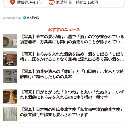
愛媛県 松山市
派遣社員：時給1,150円
2/7
Sponsored by
右の図の説明のように「酒」の字が書かれた須恵器杯
おすすめニュース
【写真】最古の展示物は…墨で「酒」の字が書かれている
博物館らしく、まずは岡山の酒の歴史をたどる。最古の
須恵器杯 万葉集にも岡山の酒造りのことが詠まれている
展示物は岡山市の百間川原尾島遺跡から出土した須恵器杯
そうです
【写真】もろみを入れた酒袋を詰め、酒をしぼる「しぼり
で、墨で「酒」の字が書かれている。また、奈良時代に成
槽」…圧をかけることなく最初に流れ出る香り高い酒を
立した最古の和歌集・万葉集に収録された、丹生女王が大
「荒走り」というそう
宰府（現福岡県）の長官大伴旅人に贈った歌に「古人の
【写真】酒造好適米の「雄町」と「山田錦」…玄米と大吟
醸向けに精米したものの見本
食（たま）へしめたる 吉備の酒 病めばすべなし 貫簀
（ぬきす）賜らむ」とある。奈良といえば、平城京には酒
【写真】口がとがった「きつね」と丸い「たぬき」…いず
を造る役所「造酒司」が置かれ、春日大社にも酒殿があっ
れも酒袋にもろみを入れるのに使う桶の一種です
た。なのに、わざわざ「吉備の酒」と詠まれていることか
【写真】日本初の杜氏養成学校「私立備中清酒醸造学校」
ら、奈良時代に岡山で酒が造られ、平城京にも名声がとど
の設立認可申請書も展示されています
ろいていたことが分かる。