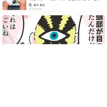
「尊…」
梨木 香奈
2026.08.08
何かと人に舐められた黒髪時代 30代後半で金髪デビューした
ら…人生が激変！【漫画】
海川 まこと
2026.08.08
夫はマイファスHiro、義父母も義兄も超有名歌
手の28歳モデル兼俳優が第1子出産を報告「母