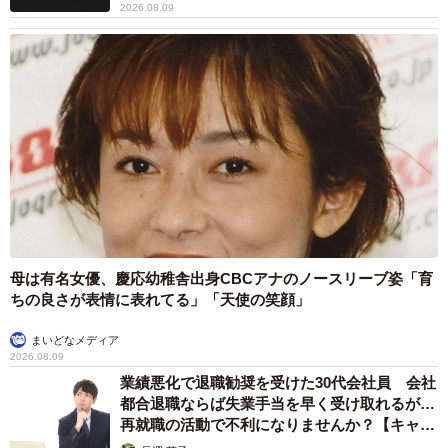
2026.08.09
用米のアケボノや朝日で醸す蔵も多い。そう、岡山の酒は
米からして多様なのだ。水も吉井、旭、高梁の3大河川に恵
まれ、全体に軟水が多いものの、北西部のカルスト台地か
らミネラル豊富な中硬水も流れ出す。
母は有名女優、慶応幼稚舎出身CBCアナのノースリーブ姿「育
ちの良さが表情に表れてる」「天使の笑顔」
まいどなメディア
2026.08.09
業績悪化で退職勧奨を受けた30代会社員 会社
都合退職ならば失業手当を早く受け取れるが…
再就職の活動で不利になりませんか？【キャリ
アカウンセラーが解説】