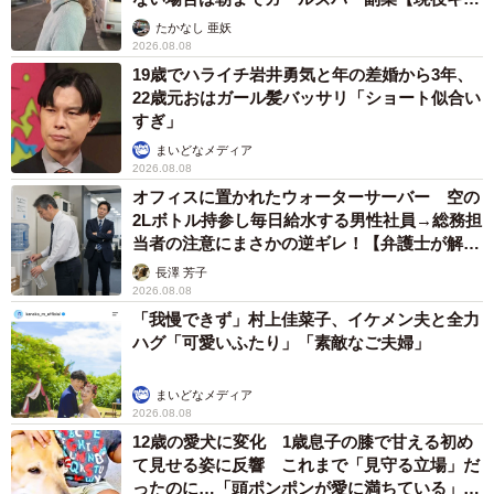
えば店でも県外の酒を薦められることが多いかも。吉備の
ストに取材】
たかなし 亜妖
酒がありがたがられた奈良時代に思いをはせながら、今夜
2026.08.08
19歳でハライチ岩井勇気と年の差婚から3年、
は岡山の酒を飲んでみようかな。
22歳元おはガール髪バッサリ「ショート似合い
すぎ」
◇
まいどなメディア
2026.08.08
特別展は12月3日まで。月曜休館。
オフィスに置かれたウォーターサーバー 空の
2Lボトル持参し毎日給水する男性社員→総務担
当者の注意にまさかの逆ギレ！【弁護士が解
説】
長澤 芳子
2026.08.08
「我慢できず」村上佳菜子、イケメン夫と全力
ハグ「可愛いふたり」「素敵なご夫婦」
まいどなメディア
2026.08.08
12歳の愛犬に変化 1歳息子の膝で甘える初め
て見せる姿に反響 これまで「見守る立場」だ
ったのに…「頭ポンポンが愛に満ちている」