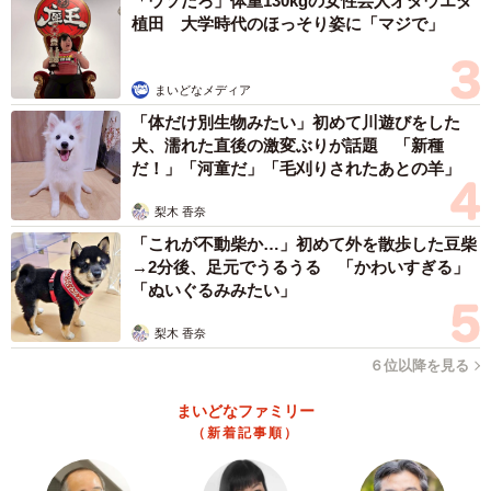
「ウソだろ」体重130kgの女性芸人オダウエダ
植田 大学時代のほっそり姿に「マジで」
もろみを入れた酒袋を詰め、酒をしぼる「しぼり槽」。圧をかけること
なく最初に流れ出る香り高い酒を「荒走り」といい倉敷市の酒蔵では現
役という
まいどなメディア
「体だけ別生物みたい」初めて川遊びをした
さて、日本酒の原材料は何かご存じだろうか。基本は
犬、濡れた直後の激変ぶりが話題 「新種
米、こうじ、水。そこに岡山の強みがある。酒造好適米と
だ！」「河童だ」「毛刈りされたあとの羊」
いえば、西日本は「山田錦」、東日本は「五百万石」がメ
梨木 香奈
ジャーだが、共通の先祖「雄町」は岡山発だ。1859年ご
「これが不動柴か…」初めて外を散歩した豆柴
ろ、現在の岡山市中区雄町の農家が鳥取県・大山に参拝し
→2分後、足元でうるうる 「かわいすぎる」
た帰りに見つけ、栽培したのが始まりという。食用米に比
「ぬいぐるみみたい」
べて大粒で、心白というでんぷん質の部分が大きく、吸水
梨木 香奈
性に優れるなど、酒造りに最適な一方、背丈が高く倒れや
６位以降を見る
すいことから一時は生産量が激減した。岡山の酒蔵が中心
になってよみがえらせたが、生産量は山田錦の1割にも満た
まいどなファミリー
ず、岡山県産が95％を占める。県外の酒蔵でも雄町を使い
（新着記事順）
たいところは多く、雄町の酒だけが集まる雄町サミットは