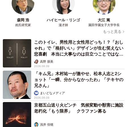
14回目の今年、全国121社が出品し、オマチストと呼ばれ
るファンが詰めかけた。
森岡 浩
ハイヒール・リンゴ
大江 篤
姓氏研究家
漫才師
園田学園女子大学学長
もっと見る
このトイレ、男性用と女性用どっち！？「おし
ゃれ」で「格好いい」デザインが生む笑えない
悲喜劇 本当に大事なのは目立つことではな
く…
高野 朋美
2026.08.09
「キム兄」木村祐一が激やせ、松本人志と2シ
ョット「一瞬、分からなかったわ」「テキヤの
兄さん」
5/7
まいどなメディア
2026.08.09
「雄町」と「山田錦」の玄米と大吟醸向けに精米したものの見本
京都五山送り火ピンチ 気候変動や獣害に施設
老朽化「もう限界」 クラファン募る
一方、雄町一色にはならないのが面白いところ。意外な
ことに山田錦の生産も兵庫県に次ぐ2位が岡山県。さらに食
浅井 佳穂