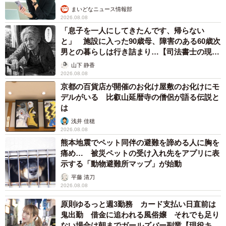
まいどなニュース情報部
2026.08.08
「息子を一人にしてきたんです、帰らない
7/7
と」 施設に入った90歳母、障害のある60歳次
男との暮らしは行き詰まり…【司法書士の現場
「酒は岡山 日本一」と染め抜かれた岡山県酒造組合連合会の手ぬぐい
から】
山下 静香
2026.08.08
1枚の手ぬぐいの前で、酒造関係者はみな足を止めるとい
京都の百貨店が開催のお化け屋敷のお化けにモ
う。179の銘柄が並ぶが、現存する銘柄はいくつもない。銘
デルがいる 比叡山延暦寺の僧侶が語る伝説と
柄を変えて続いているところもあるが、博物館に置いてあ
は
った岡山県の酒蔵マップに載る製造場は33しかない。
浅井 佳穂
2026.08.08
熊本地震でペット同伴の避難を諦める人に胸を
「アピールは下手かもしれないが、歴史的にも文化的に
痛め… 被災ペットの受け入れ先をアプリに表
も面白い。おけ売りの時代はマイナスに評価されがちだ
示する「動物避難所マップ」が始動
が、安定して一定品質の酒を生産する実力があったから続
平藤 清刀
2026.08.08
き、今は多種多様な酒が生まれている」。岡山の酒をそう
評する木下学芸員が気になることを教えてくれた。「岡山
原則ゆるっと週3勤務 カード支払い日直前は
鬼出勤 借金に追われる風俗嬢 それでも足り
で飲まれる日本酒のうち岡山産はわずか2割」だと。そうい
ない場合は朝までガールズバー副業【現役キャ