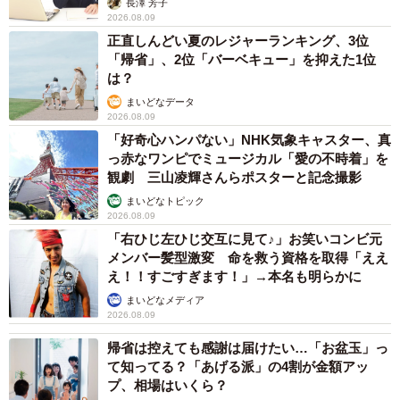
長澤 芳子
2026.08.09
正直しんどい夏のレジャーランキング、3位
「帰省」、2位「バーベキュー」を抑えた1位
は？
まいどなデータ
2026.08.09
「好奇心ハンパない」NHK気象キャスター、真
っ赤なワンピでミュージカル「愛の不時着」を
観劇 三山凌輝さんらポスターと記念撮影
まいどなトピック
2026.08.09
「右ひじ左ひじ交互に見て♪」お笑いコンビ元
メンバー髪型激変 命を救う資格を取得「ええ
え！！すごすぎます！」→本名も明らかに
まいどなメディア
2026.08.09
6/7
帰省は控えても感謝は届けたい…「お盆玉」っ
て知ってる？「あげる派」の4割が金額アッ
「私立備中清酒醸造学校」の設立認可申請書
プ、相場はいくら？