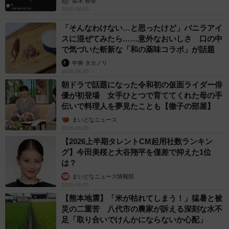
梨木 香奈
2026.08.05
「そんなわけない…と思ったけど」バニラアイ
スに混ぜてみたら……意外なおいしさ 口の中
で気づいた斬新な「和の薬味コラボ」が話題
中将 タカノリ
2026.08.05
朝ドラで話題になった令和初の仮面ライダー俳
優が初登場 女手ひとつで育ててくれた母の手
伝いで料理人を夢見たことも【徹子の部屋】
まいどなニュース
2026.08.05
【2026上半期タレントCM起用社数ランキン
グ】今田美桜と大谷翔平を僅差で抑えた1位
は？
まいどなニュース情報部
2026.08.05
【熊本地震】「米が枯れてしまう！」猛暑と被
災の二重苦 八代市の農家が訴える深刻な水不
足「取り合いでけんかにならないか心配」