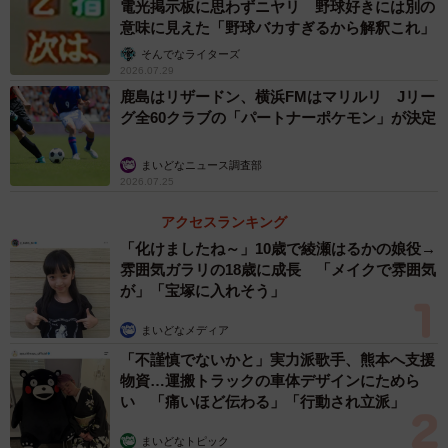
電光掲示板に思わずニヤリ 野球好きには別の
今日は絶対桧山で迎えたかった。何度も何度も、期待して
意味に見えた「野球バカすぎるから解釈これ」
はあかんくて…。85年は小学生。やっとやっと、日本一の
そんでなライターズ
2026.07.29
胴上げを見られました」と喜びを爆発させた。
鹿島はリザードン、横浜FMはマリルリ Jリー
グ全60クラブの「パートナーポケモン」が決定
2005年の鉄壁のリリーフ陣「JFK」の一角、ジェフ・ウ
イリアムス選手の「54」を着た千葉市の西塔友紀子さん
まいどなニュース調査部
2026.07.25
（49）は「野球全く知らなかったんですけど、夫に連れら
れて観に行くうちにジェフのファンになっちゃいました。
アクセスランキング
2005年に日本シリーズで負けた悔しさが原点」。“布教”し
「化けましたね～」10歳で綾瀬はるかの娘役→
雰囲気ガラリの18歳に成長 「メイクで雰囲気
た夫の英典さん（57）は第6戦の掛布雅之選手の「31」か
が」「宝塚に入れそう」
ら、米大リーグ・アスレチックス時代の藤浪晋太郎投手の
ユニフォームに着替え、胴上げを見届けた。「38年、自分
まいどなメディア
の中では田淵のホームランの弾道が忘れられない。これま
「不謹慎でないかと」実力派歌手、熊本へ支援
物資…運搬トラックの車体デザインにためら
での選手もみんな思いは一緒。本当に良かった、ありがと
い 「痛いほど伝わる」「行動され立派」
う、ありがとう!!」と感極まった。
まいどなトピック