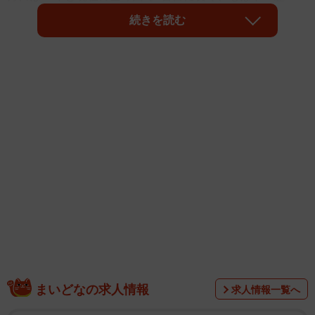
史」。万年最下位の暗黒時代に、2003、2005、そして下克
続きを読む
上で進出した2014年と三度パ王者にはね返され、時代は昭
和から平成、令和へ…。レジェンドたちのユニフォームに
身を包み京セラドーム大阪に集った、酸いも甘いも知り尽
くしたファンたちに、思いを聞きました。
まいどなの求人情報
求人情報一覧へ