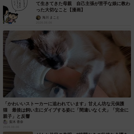
て生きてきた母親 自己主張が苦手な娘に教わ
った大切なこと【漫画】
海川 まこと
2026.08.06
「かわいいストーカーに追われています」甘えん坊な元保護
猫 最後は飼い主にダイブする姿に「間違いなく犬」「完全に
親子」と反響
梨木 香奈
2026.08.06