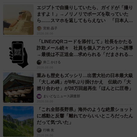
エジプトで自撮りしていたら、ガイドが「撮り
ますよ！」→ノリノリでポーズを取っていた
ら……スマホを返してもらえない 「日本人は
カモ代表かも」「私は6時間で3万円払った」
宮前 晶子
2026.08.06
「LINEのQRコードを添付して」社長をかたる
詐欺メール続々 社員を個人アカウントへ誘導
→最後は不正送金…求められる「だまされる前
提」の対策
井二 かける
2026.08.06
重みも歴史もズッシリ…出雲大社の日本最大級
「大しめ縄」が8年ぶり掛けかえ 伝統の「大
撚り合わせ」が28万回超再生「ほんとに圧巻」
まいどなニュース調査部
2026.08.06
「これ全部長野県」海外のような絶景ショット
に感動と反響「離れてからいいところだったん
だって気づいた」
行橋 友
2026.08.06