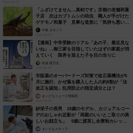
2026.08.05
「ふざけてません…真剣です」京都の老舗和菓
子店 次はカブトムシの幼虫 職人が手がけた
ゲテモノ和菓子 見事な造形に「気持ち悪いく
らいリアル」
中将 タカノリ
2026.08.05
【漫画】中学受験のリアル「あの子、最近見な
いね」…御三家を目指していたはずの家庭が消
えていく 限界を迎えた子を目の当りに
松波 穂乃圭
2026.08.05
市販薬のオーバードーズ対策で改正薬機法が5
月に施行、かぜ薬を購入した人の約6割が「法
改正を認知」乱用防止の指定成分とは？
まいどなニュース情報部
2026.08.05
紗栄子の長男 18歳のモデル、カジュアルコー
デのおしゃれ近影が「両親のいいとこ取りの美
しいお顔立ち」 9歳に渡英し全寮制カレッジ
で学ぶ
まいどなメディア