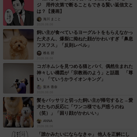
ジ 用件次第で断ることもできる賢い返信文と
は？【漫画】
海川 まこと
2026.08.06
飼い主が食べているヨーグルトをもらえなかっ
た犬さん、爆裂に拗ねた顔がかわいすぎ「鼻息
フスフス」「反則レベル」
椎名 碧
2026.08.06
コガネムシを見つめる猫とパパ、偶然生まれた
神々しい構図が「宗教画のよう」と話題 「尊
い」「ていうかライオンキング」
梨木 香奈
2026.08.06
髪をバッサリと切った飼い主が帰宅すると→愛
犬たちの反応に「ワンコ様でも戸惑うのね
（笑）」「困り顔がかわいい」
ANNA
2026.08.06
「誰かみたいにならなきゃ」 他人を正解にし