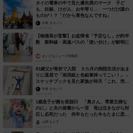
タイの電車の中で見た優先席のマーク 子ど
も、妊娠、けが人、お年寄り… 一つだけ謎の
ものが！？「だから黄色なんですね」
中将 タカノリ
2026.08.06
【物価高が直撃】お盆帰省「予定なし」が約半
数 新幹線・高速バスの「使い分け」が鮮明に
まいどなニュース情報部
2026.08.06
83歳父が骨折で入院 ３カ月の病院生活があま
りに退屈で「画用紙と色鉛筆持ってこい！」→
スケッチブックを見た家族が仰天「これ、売れ
ますよ…」
中将 タカノリ
2026.08.06
1歳息子が腕を亜脱臼 「奥さん、専業主婦な
のに」と夫の後輩から一言 母は泣きながら対
応し必死だった 何年もたった今もたまに思い
出し…
山岡 もと子
2026.08.06