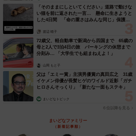
◇ ◇
「そのままにしといてください」道路で動けな
い猫を前に返された一言… 懸命に生きようと
した4日間 「命の重さはみんな同じ」保護団
京セラドーム大阪には他にも、真弓、和田、江草、鳥
体代表の訴え
谷、藤川、糸井…ら、この38年を彩った数々の名選手や、
渡辺 晴子
亡き横田慎太郎さんのユニホーム姿の人たちも。ファン一
72歳父、軽自動車で新潟から四国まで 65歳の
人一人が、忘れられない選手と過ごした年月の思い出とと
母と2人で3泊4日の旅 パーキングの休憩まで
分刻み… 「大学生でも組まねえよ！」
もに六甲おろしを歌い、目を真っ赤にして喜びを爆発させ
ていました。ああ、本当に、日本一になったんだ…！
山岡 もと子
父は「エミー賞」主演男優賞の真田広之 31歳
イケメン俳優が長髪ヒゲのワイルド近影「ガチ
ヒロさんそっくり」「新たな一面もステキ」
まいどなトピック
６位以降を見る
まいどなファミリー
（新着記事順）