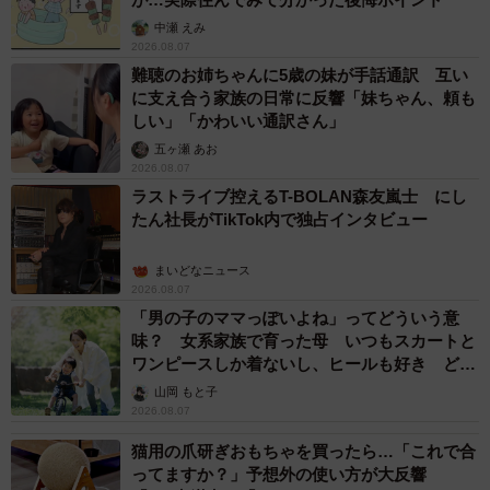
中瀬 えみ
2026.08.07
難聴のお姉ちゃんに5歳の妹が手話通訳 互い
に支え合う家族の日常に反響「妹ちゃん、頼も
しい」「かわいい通訳さん」
五ヶ瀬 あお
2026.08.07
ラストライブ控えるT-BOLAN森友嵐士 にし
たん社長がTikTok内で独占インタビュー
まいどなニュース
2026.08.07
「男の子のママっぽいよね」ってどういう意
味？ 女系家族で育った母 いつもスカートと
ワンピースしか着ないし、ヒールも好き どの
へんが…
山岡 もと子
2026.08.07
猫用の爪研ぎおもちゃを買ったら…「これで合
ってますか？」予想外の使い方が大反響