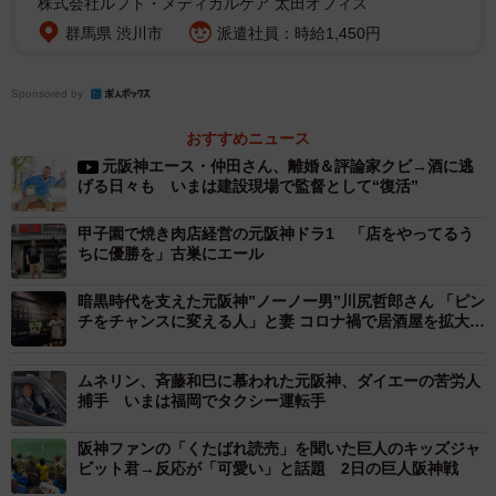
株式会社ルフト・メディカルケア 太田オフィス
日本一を成し遂げた1985年世代のユニフォーム姿のファン
群馬県 渋川市
派遣社員：時給1,450円
も。岡田彰布監督の選手時代の背番号「16」をつけた男性
（62）は当時24歳。「選手時代の岡田はもう凄い打った。
Sponsored by
当時の打線は戦略より何より、それぞれ勝手にボコボコ打
おすすめニュース
つ。その岡田が監督になって、チームも凄く変わった。采
元阪神エース・仲田さん、離婚＆評論家クビ→酒に逃
配は頭脳的だし、選手たちもちゃんとして…ほんま凄い」
げる日々も いまは建設現場で監督として“復活”
と感無量。奈良県の池田大作さん（57）は大学生で日本一
甲子園で焼き肉店経営の元阪神ドラ1 「店をやってるう
を見届けて以来の熱烈なファンというランディ・バース選
ちに優勝を」古巣にエール
手の「44」のユニホームを6年前に新調。就職し結婚し、自
暗黒時代を支えた元阪神”ノーノー男”川尻哲郎さん 「ピン
分の影響か野球少年に育った子どもも独立。「85年はあれ
チをチャンスに変える人」と妻 コロナ禍で居酒屋を拡大移
よあれよといううちに優勝してしまった。今回は待ちわび
転
た分、しみじみと実感が湧きますね」と年月を振り返っ
ムネリン、斉藤和巳に慕われた元阪神、ダイエーの苦労人
た。
捕手 いまは福岡でタクシー運転手
阪神ファンの「くたばれ読売」を聞いた巨人のキッズジャ
ビット君→反応が「可愛い」と話題 2日の巨人阪神戦