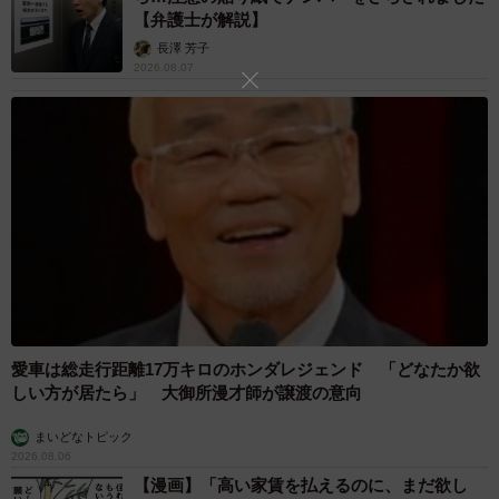
【弁護士が解説】
長澤 芳子
2026.08.07
愛車は総走行距離17万キロのホンダレジェンド 「どなたか欲
しい方が居たら」 大御所漫才師が譲渡の意向
まいどなトピック
2026.08.06
【漫画】「高い家賃を払えるのに、まだ欲し