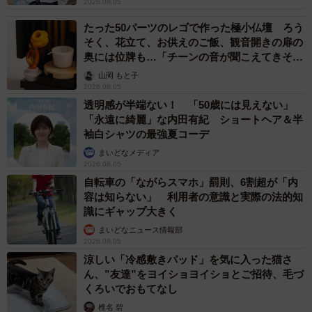
2026.08.05
たった50パーツのレゴで作った極小仏壇 ろう
そく、花立て、お供えのご飯、観音開きの扉の
奥には位牌も…「チーンの音が聞こえてきそ
う」
山岡 もと子
2026.08.05
透明感が半端ない！ 「50歳には見えない」
「永遠に綺麗」な内田有紀 ショートヘア＆半
袖白シャツの最強夏コーデ
まいどなメディア
2026.08.05
自転車の「ながらスマホ」罰則、6割超が「内
容は知らない」 利用者の意識と実際の法的知
識にギャップ大きく
まいどなニュース情報部
2026.08.05
涼しい「冷感敷きパッド」を気に入った猫さ
ん、”友達”をヨイショヨイショとご招待、毛づ
くろいでおもてなし
椎名 碧