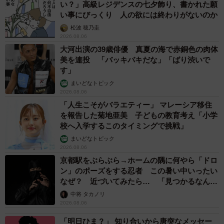
い？」高級レジデンスの七夕飾り、書かれた願
い事にびっくり 人の欲には終わりがないのか
松波 穂乃圭
2026.08.06
大河出演の39歳俳優 真夏の海で赤銅色の肉体
美を連投 「バッキバキだな」「ばり渋いで
す」
まいどなトピック
2026.08.06
「人生こそがバラエティー」 マレーシア移住
を報告した菊地亜美 子どもの教育考え「小学
校へ入学するこのタイミングで挑戦」
まいどなトピック
2026.08.06
京都駅をぶらぶら→ホームの隅に何やら「ドロ
ン」のポーズをする忍者 この暑い中いったい
なぜ？ 近づいてみたら… 「見つかるなんて
未熟」
中将 タカノリ
2026.08.06
「明日ひま？」 知り合いから唐突なメッセー