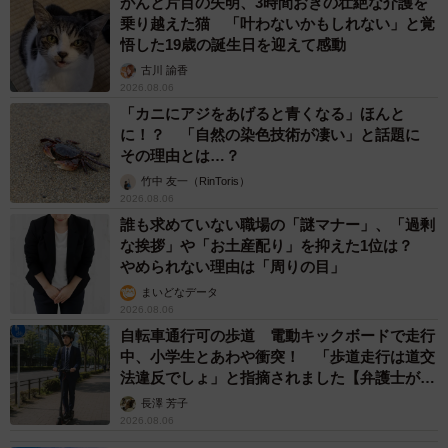
がんと片目の失明、3時間おきの壮絶な介護を
乗り越えた猫 「叶わないかもしれない」と覚
悟した19歳の誕生日を迎えて感動
古川 諭香
2026.08.06
「カニにアジをあげると青くなる」ほんと
に！？ 「自然の染色技術が凄い」と話題に
その理由とは…？
竹中 友一（RinToris）
2026.08.06
誰も求めていない職場の「謎マナー」、「過剰
な挨拶」や「お土産配り」を抑えた1位は？
やめられない理由は「周りの目」
まいどなデータ
2026.08.06
自転車通行可の歩道 電動キックボードで走行
中、小学生とあわや衝突！ 「歩道走行は道交
法違反でしょ」と指摘されました【弁護士が解
説】
長澤 芳子
2026.08.06