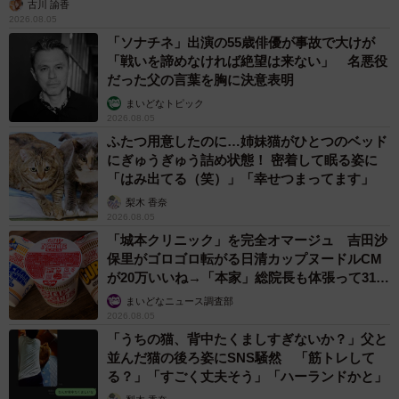
古川 諭香
2026.08.05
「ソナチネ」出演の55歳俳優が事故で大けが
「戦いを諦めなければ絶望は来ない」 名悪役
だった父の言葉を胸に決意表明
まいどなトピック
2026.08.05
ふたつ用意したのに…姉妹猫がひとつのベッド
にぎゅうぎゅう詰め状態！ 密着して眠る姿に
「はみ出てる（笑）」「幸せつまってます」
梨木 香奈
2026.08.05
「城本クリニック」を完全オマージュ 吉田沙
保里がゴロゴロ転がる日清カップヌードルCM
が20万いいね→「本家」総院長も体張って31万
いいね
まいどなニュース調査部
2026.08.05
「うちの猫、背中たくましすぎないか？」父と
並んだ猫の後ろ姿にSNS騒然 「筋トレして
る？」「すごく丈夫そう」「ハーランドかと」