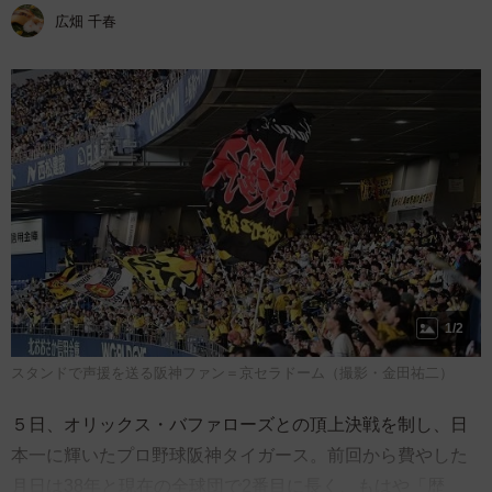
広畑 千春
1/2
スタンドで声援を送る阪神ファン＝京セラドーム（撮影・金田祐二）
５日、オリックス・バファローズとの頂上決戦を制し、日
本一に輝いたプロ野球阪神タイガース。前回から費やした
月日は38年と現在の全球団で2番目に長く、もはや「歴