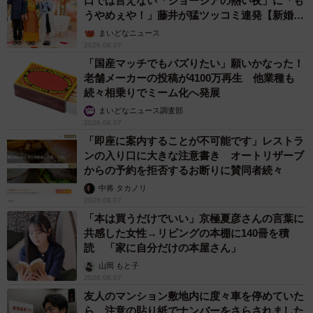
口では言えない「ジョージアの熱い夜」に「も
うやめぇや！」藤井が猛ツッコミ連発【新婚さ
ん】
まいどなニュース
2026.08.07
「国産マッチでもバズりたい」願いかなった！
老舗メーカーの投稿が4100万再生 他業種も
続々相乗りでミーム化へ発展
まいどなニュース調査部
2026.08.07
「即座に案内することが不可能です」レストラ
ンの入り口に大きな注意書き オートリザーブ
からの予約を拒否するお断りに賛同者続々
中将 タカノリ
2026.08.07
「本は買うだけでいい」京極夏彦さんの言葉に
共感した女性→リビングの本棚に140冊を積
読 「家に自分だけの本屋さん」
山岡 もと子
2026.08.07
友人のマンション敷地内に度々車を停めていた
ら…注意の貼り紙でナンバーをさらされました