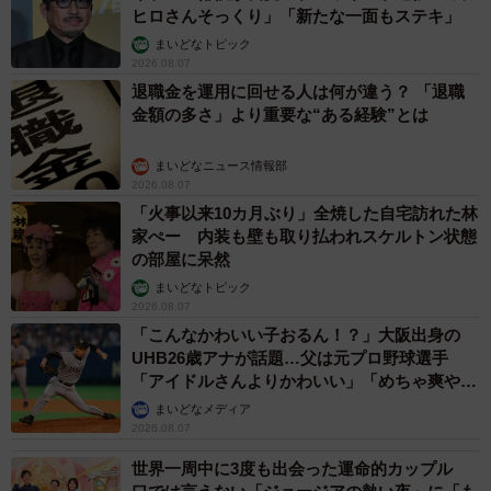
ヒロさんそっくり」「新たな一面もステキ」
まいどなトピック
2026.08.07
退職金を運用に回せる人は何が違う？ 「退職
金額の多さ」より重要な“ある経験”とは
まいどなニュース情報部
2026.08.07
「火事以来10カ月ぶり」全焼した自宅訪れた林
家ぺー 内装も壁も取り払われスケルトン状態
の部屋に呆然
まいどなトピック
2026.08.07
「こんなかわいい子おるん！？」大阪出身の
UHB26歳アナが話題…父は元プロ野球選手
「アイドルさんよりかわいい」「めちゃ爽や
か」
まいどなメディア
2026.08.07
世界一周中に3度も出会った運命的カップル