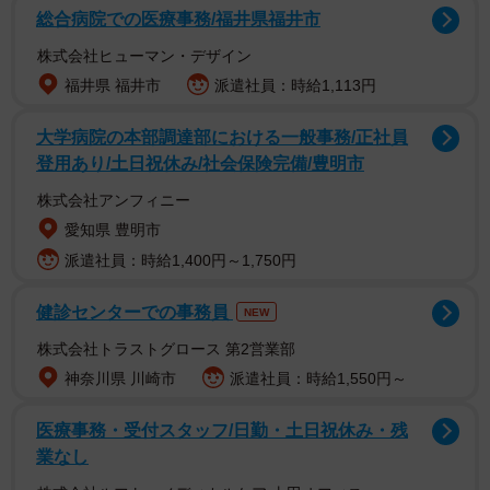
■20歳だった僕に初孫が
総合病院での医療事務/福井県福井市
「小学1年からお父さんに甲子園に連れて行ってもらって、
株式会社ヒューマン・デザイン
気がついたら金本ばっかり応援してた。監督では優勝でき
福井県 福井市
派遣社員：時給1,113円
なかったけど、金本がドラフトで獲得した選手がいっぱい
大学病院の本部調達部における一般事務/正社員
活躍してくれた」と笑顔の大阪府高槻市の加藤陽菜さん
登用あり/土日祝休み/社会保険完備/豊明市
（24）。宝物だという、金本知憲選手の背番号「６」の直
株式会社アンフィニー
筆サイン入りユニフォームで歓喜の瞬間を見届けた。父の
愛知県 豊明市
浩之さん（58）は85年当時、20歳。三女は2003年生まれ。
派遣社員：時給1,400円～1,750円
今年、長女に初孫が生まれ、おじいちゃんになった。「あ
れから人生も阪神も、あれやこれや、ええことも大変なこ
健診センターでの事務員
NEW
ともあった。苦節38年。本当に嬉しい。選手たちが子ども
株式会社トラストグロース 第2営業部
みたいな年齢になっても、ずっと同じ気持ちで応援して
神奈川県 川崎市
派遣社員：時給1,550円～
る。僕の人生そのものです」
医療事務・受付スタッフ/日勤・土日祝休み・残
■85年世代
業なし
バース、掛布、岡田、真弓…。伝説の最強打線を擁して