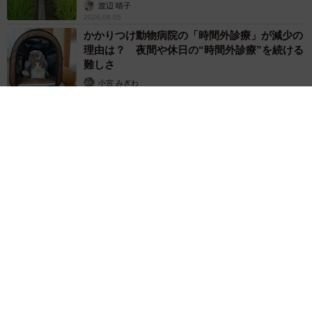
渡辺 晴子
2026.08.05
かかりつけ動物病院の「時間外診療」が減少の
理由は？ 夜間や休日の“時間外診療”を続ける
難しさ
小宮 みぎわ
2026.08.05
「おしりふきのストック、あと何個か分かりますか？」先輩パ
パに聞かれ言葉を詰まらせる夫 家事は「かなりやってる」は