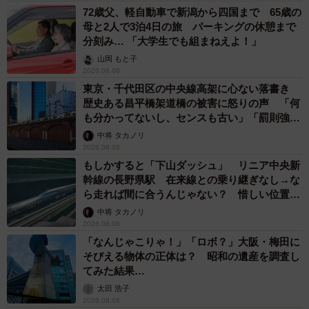
72歳父、軽自動車で新潟から四国まで 65歳の
母と2人で3泊4日の旅 パーキングの休憩まで
分刻み… 「大学生でも組まねえよ！」
山岡 もと子
2026.08.06
東京・千代田区の中央線高架に心ない落書き
歴史ある昌平橋架道橋の被害に怒りの声 「何
も分かってないし、センスも古い」「罰則強化
して」
中将 タカノリ
2026.08.06
もしかすると「下山ダッシュ」 リニア中央新
幹線の長野県駅 在来線との乗り継ぎなし→な
ら走れば間に合うんじゃない？ 惜しい位置関
係が反響
中将 タカノリ
2026.08.06
「なんじゃこりゃ！」「ロボ？」大阪・梅田に
そびえる物体の正体は？ 昭和の遺産を調査し
てみた結果…
太田 浩子
2026.08.06