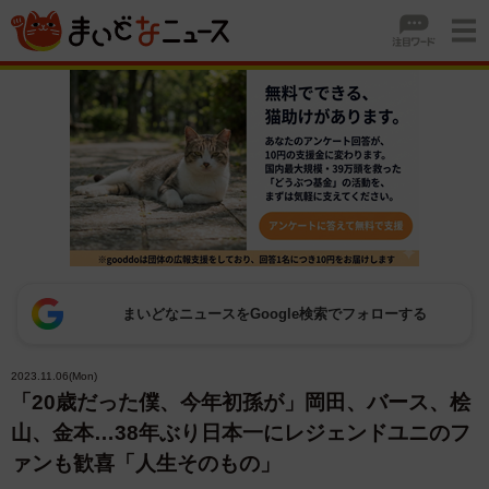
まいどなニュースをGoogle検索でフォローする
2023.11.06(Mon)
「20歳だった僕、今年初孫が」岡田、バース、桧
山、金本…38年ぶり日本一にレジェンドユニのフ
ァンも歓喜「人生そのもの」