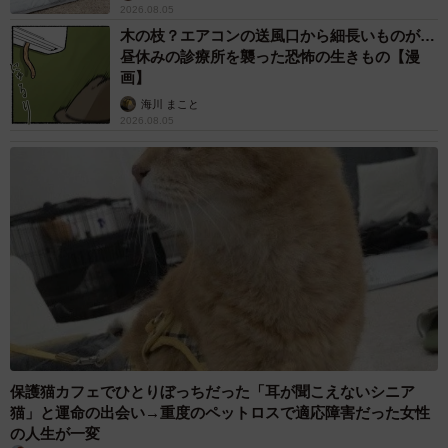
2026.08.05
木の枝？エアコンの送風口から細長いものが…
昼休みの診療所を襲った恐怖の生きもの【漫
画】
海川 まこと
2026.08.05
保護猫カフェでひとりぼっちだった「耳が聞こえないシニア
猫」と運命の出会い→重度のペットロスで適応障害だった女性
の人生が一変