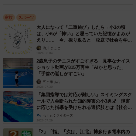
家族
スポーツ
大人になって「二重跳び」したら→小3の頃
は、小6が「怖い」と思っていた記憶がよみが
えり…… 今、振り返ると「校庭で社会を学ん
でいった」【漫画】
海川 まこと
2/2
2026.08.04
2歳息子のテニスがすごすぎる 見事なナイス
デイリースポーツの号外を手にするファン＝東京・新橋駅前（撮影・
ショット動画が315万再生「AIかと思った」
佐々木彰尚）
「手首の返しがすごい」
■暗黒時代を知るからこそ…
五ヶ瀬 あお
2026.07.30
大阪市の長田裕美さん（49）が着続けるのは、桧山進次
「集団指導では対応が難しい」スイミングスク
郎さんの「24」2003年リーグ優勝時の記念ユニフォーム
ールで入会断られた知的障害の小3男児 障害
に応じた指導を受けられる選択肢とは【社会福
だ。新庄・亀山、守護神田村らを擁して優勝まであと一歩
祉士が解説】
もくもくライターズ
に迫りながら失速した1992年にルーキーとして初出場。栄
2026.07.29
光と挫折を繰り返しながら90年代の「暗黒時代」を支え
「2」「指」「次は、江北」博多行き電車内の
た。「92年の悔しさも、暗黒時代からの2003年の喜び…。