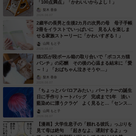
「100点満点」「かわいいからよし！」
梨木 香奈
2026.08.07
2歳半の長男と生後2カ月の次男の母 母子手帳
2冊をイラストでいっぱいに 見る人を楽しま
せる家族ストーリーに「かわいすぎる！」
山岡 もと子
2026.08.07
猫2匹が段ボール箱の取り合いで「ポコスカ猫
パンチ」の応酬 その後の心温まる結末に「愛
～！」「おばちゃん泣きそうや…」
梨木 香奈
2026.08.07
「ちょっとババロアみたい」パートナーの誕生
日に手作りトートバッグ 完成まで1年 淡い
藍染めに漂うクラゲ よく見ると…「センスす
ごい」
山岡 もと子
2026.08.07
【漫画】大学生息子の「頼れる彼氏」っぷりを
見て母は絶句 「起きなよ、遅刻するよ」っ