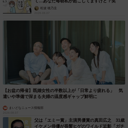
て…あなた毎朝私が起こしてますけど？笑
松波 穂乃圭
2026.08.07
【お盆の帰省】既婚女性の半数以上が「日常より疲れる」 気
遣いや準備で深まる夫婦の温度感ギャップ鮮明に
まいどなニュース情報部
2026.08.07
父は「エミー賞」主演男優賞の真田広之 31歳
イケメン俳優が長髪ヒゲのワイルド近影「ガチ