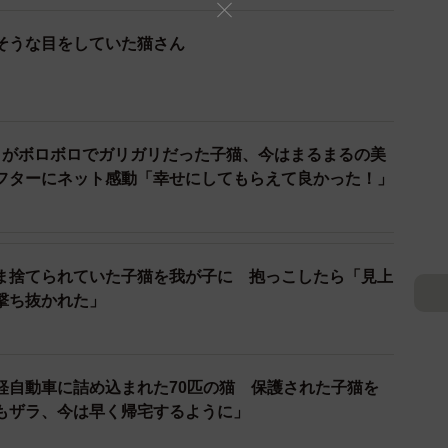
ですね。良かったですね」
そうな目をしていた猫さん
ったね。もうこれから安心だね。」
猫ちゃんとの出会いやおうちにお迎えした時のことなど
目がボロボロでガリガリだった子猫、今はまるまるの美
フターにネット感動「幸せにしてもらえて良かった！」
ま捨てられていた子猫を我が子に 抱っこしたら「見上
撃ち抜かれた」
軽自動車に詰め込まれた70匹の猫 保護された子猫を
もザラ、今は早く帰宅するように」