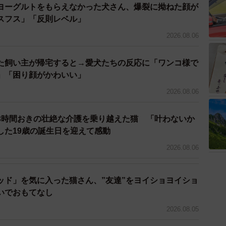
ヨーグルトをもらえなかった犬さん、爆裂に拗ねた顔が
スフス」「反則レベル」
2026.08.06
2/6
た飼い主が帰宅すると→愛犬たちの反応に「ワンコ様で
」「困り顔がかわいい」
というブーちゃん（hinatabocco.kさん提供）
2026.08.06
保護した白猫 去勢手術を終え、お外に戻す
3時間おきの壮絶な介護を乗り越えた猫 「叶わないか
した19歳の誕生日を迎えて感動
ちゃん。お名前をブーちゃんと付けられたそうですね。
2026.08.06
男の子です」
ッド」を気に入った猫さん、”友達”をヨイショヨイショ
いでおもてなし
2026.08.05
するため子猫を含め5匹の子たちを連れて行きました。
待で首に火傷をした子たちが入院中ですので、面会しよ