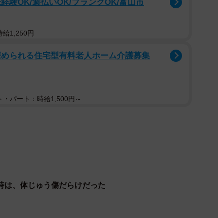
験OK/週払いOK/ブランクOK/富山市
の子
なくお外に帰るとの事、傷だらけでお耳もかじられてあ
給1,250円
とにしました。うちにおいでよ 今日からうちの子名前は
深められる住宅型有料老人ホーム介護募集
ンティアのhinatabocco.kさん
物病院で出会った耳がない傷だらけの白猫ちゃんをおうちにお
・パート：時給1,500円～
に投稿。満身創痍の白猫ちゃんのおうちが見つかったことに
メントが寄せられるなど話題を集めました。
てきたろうから、これからはその何倍も幸せ
はきつかったね」
時は、体じゅう傷だらけだった
たろうから、これからはその何倍も幸せに生きてほし