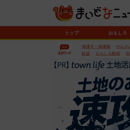
ニ
トップ
おもしろ
ュ
ー
保護犬・保護猫
かんさ
ス
一
鉄道
おもしろ動画
街
覧