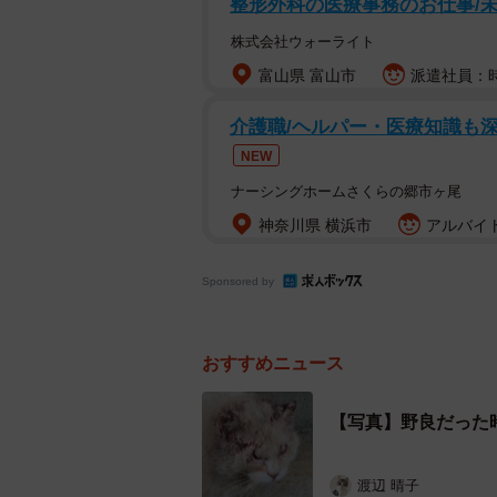
整形外科の医療事務のお仕事/未経
「動物病院でたまたま知り合った男
株式会社ウォーライト
お話を聞くと手術は受けたがお家が
富山県 富山市
派遣社員：時
りません！運命を感じ連れて帰るこ
介護職/ヘルパー・医療知識も
ブーちゃん」
NEW
愛知県一宮市内で保護猫活動に取り組むボラ
ナーシングホームさくらの郷市ヶ尾
（@hinatabocco_k）が、動
神奈川県 横浜市
アルバイト
迎えしたことをX（旧Twitter）
感激する人たちから、たくさんのコ
Sponsored by
「きっと今までつらい経験をし
おすすめニュース
に生きてほしい」
「寒くなる時期に傷だらけの身体で
【写真】野良だった
「きっと今までつらい経験をしてき
い」
渡辺 晴子