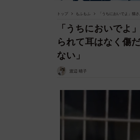
トップ
もふもふ
「うちにおいでよ」猫さ
「うちにおいでよ
られて耳はなく傷
ない」
渡辺 晴子