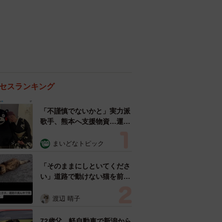
セスランキング
「不謹慎でないかと」実力派
歌手、熊本へ支援物資…運搬
トラックの車体デザインにた
めらい 「痛いほど伝わる」
まいどなトピック
「行動され立派」
「そのままにしといてくださ
い」道路で動けない猫を前に
返された一言… 懸命に生き
ようとした4日間 「命の重
渡辺 晴子
さはみんな同じ」保護団体代
表の訴え
72歳父、軽自動車で新潟から