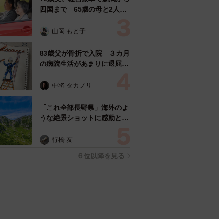
四国まで 65歳の母と2人で
3泊4日の旅 パーキングの休
憩まで分刻み… 「大学生で
山岡 もと子
も組まねえよ！」
83歳父が骨折で入院 ３カ月
の病院生活があまりに退屈で
「画用紙と色鉛筆持ってこ
い！」→スケッチブックを見
中将 タカノリ
た家族が仰天「これ、売れま
すよ…」
「これ全部長野県」海外のよ
うな絶景ショットに感動と反
響「離れてからいいところだ
ったんだって気づいた」
行橋 友
６位以降を見る