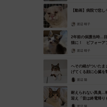
「今日から、楽しいお家ができたん
「見つめてたね 運命感じたのかな」
【動画】病院で悲し
「お外で大変な思いをしたね。辛か
渡辺 晴子
多くの人たちの心を打った投稿。白
をhinatabocco.kさんに聞きました。
2年前の保護当時…
猫に！ ビフォーア
渡辺 晴子
へその緒がついたま
げてくる顔に心臓を
渡辺 陽
耐えられない異臭…
迎え「昔は終電帰り
渡辺 陽