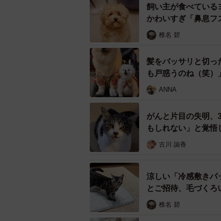
飼い主が食べている
かわいすぎ「鼻息フ
椎名 碧
髪をバッサリと切っ
も戸惑うのね（笑）
お外にいた時は傷だらけだった
ANNA
動物病院で別のボランティアが
と聞いて…
がんと片目の失明、
もしれない」と覚悟
──運命の出会いだったという白猫
古川 諭香
「はい。ブーちゃんは8歳くらいの
涼しい「冷感敷きパ
──動物病院に行ったのは？
とご招待、毛づくろ
椎名 碧
「病院へは注射や処置などをお願い
現在、足のちぎれた茶虎ちゃんや虐