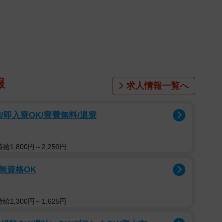
報
求人情報一覧へ
即入寮OK/寮費無料/退寮
1,800円～2,250円
/無資格OK
1/6
1,300円～1,625円
会いが話題に（hinatabocco.kさん提供、Xよりキャプチャ撮
影）