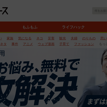
もふもふ
ライフハック
い
家族
気になる
ネコ
災害
観光
夫婦
のりもの
思い
ネタ
事件
アニメ
ウェブ漫画
子育て
ファッション
もっ