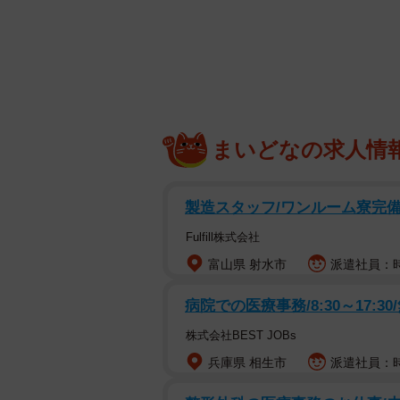
まいどなの求人情
製造スタッフ/ワンルーム寮完備/
Fulfill株式会社
富山県 射水市
派遣社員：時給
病院での医療事務/8:30～17:30
株式会社BEST JOBs
兵庫県 相生市
派遣社員：時給
病院で耳をかじられ傷だらけの白猫との運命の出