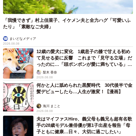
「我慢できず」村上佳菜子、イケメン夫と全力ハグ「可愛いふ
たり」「素敵なご夫婦」
まいどなメディア
2026.08.08
12歳の愛犬に変化 1歳息子の膝で甘える初め
て見せる姿に反響 これまで「見守る立場」だ
ったのに…「頭ポンポンが愛に満ちている」
「尊…」
梨木 香奈
2026.08.08
何かと人に舐められた黒髪時代 30代後半で金
髪デビューしたら…人生が激変！【漫画】
海川 まこと
2026.08.08
夫はマイファスHiro、義父母も義兄も超有名歌
手の28歳モデル兼俳優が第1子出産を報告「母
子ともに健康…日々、大切に過ごしたい」