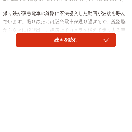
撮り鉄が阪急電車の線路に不法侵入した動画が波紋を呼ん
でいます。撮り鉄たちは阪急電車が通り過ぎるや、線路脇
から次々に飛び出し、線路上でカメラを構えて走り去る車
両を撮り続けました。
続きを読む
堂々と危険な撮影を行う撮り鉄集団に「無法地帯」「しょ
っ引かれたらいいのに」「こんなの鉄道ファンじゃない」
と怒りの声が上がりました。安全な踏切前から動画を撮影
した やおよろずの趣味（
@VK45_01P）さんと阪急電鉄に
聞きました。