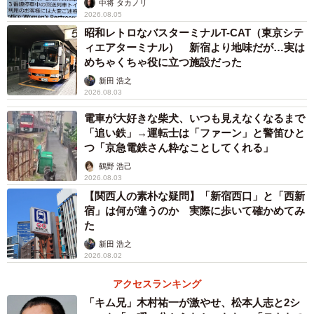
中将 タカノリ
3/6
2026.08.05
昭和レトロなバスターミナルT-CAT（東京シテ
反対側の線路まで広がりシャッターを切る撮り鉄たち（左）（提供動画
ィエアターミナル） 新宿より地味だが…実は
より）
めちゃくちゃ役に立つ施設だった
ーー線路に立ち入ったのは若い人に見えます。
新田 浩之
2026.08.03
電車が大好きな柴犬、いつも見えなくなるまで
「撮り鉄の年齢層は広く、おじさんぐらいの方もある程度
「追い鉄」→運転士は「ファーン」と警笛ひと
いましたが、映像の通り、危険な行動をした人たちは若い
つ「京急電鉄さん粋なことしてくれる」
人に偏っていました。一方、ルールを守って撮影する若い
鶴野 浩己
人もたくさんいらっしゃいました」
2026.08.03
【関西人の素朴な疑問】「新宿西口」と「西新
宿」は何が違うのか 実際に歩いて確かめてみ
「線路に飛び出した人は、前に割り込まれたくなくて我先
た
に線路内に侵入したんだと思います」
新田 浩之
2026.08.02
ーー危険な撮影をする人に伝えたいことはありますか。
アクセスランキング
「キム兄」木村祐一が激やせ、松本人志と2シ
「鉄道がいかに安全に気を遣って運行されているか、鉄道