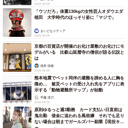
2026.08.08
「ウソだろ」体重130kgの女性芸人オダウエダ
植田 大学時代のほっそり姿に「マジで」
まいどなメディア
2026.08.08
京都の百貨店が開催のお化け屋敷のお化けにモ
デルがいる 比叡山延暦寺の僧侶が語る伝説と
は
浅井 佳穂
2026.08.08
熊本地震でペット同伴の避難を諦める人に胸を
痛め… 被災ペットの受け入れ先をアプリに表
示する「動物避難所マップ」が始動
平藤 清刀
2026.08.08
原則ゆるっと週3勤務 カード支払い日直前は
鬼出勤 借金に追われる風俗嬢 それでも足り
ない場合は朝までガールズバー副業【現役キャ
ストに取材】