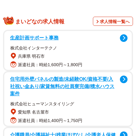
まいどなの求人情報
求人情報一覧へ
生産計画サポート事務
株式会社インターテクノ
兵庫県 明石市
派遣社員：時給1,600円～1,800円
住宅用外壁パネルの製造/未経験OK/資格不要/入
社祝い金あり/家賃無料の社員寮完備/積水ハウス
案件
株式会社ヒューマンスタイリング
愛知県 名古屋市
派遣社員：時給1,400円～1,750円
2/6
阪急電車が通過するや飛び出した撮り鉄たち（左）（提供動画より）
介護職員/介護福祉士/残業ほぼなし/介護老人保健