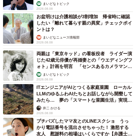
まいどなトピック
2026.08.08
お盆明けは介護相談が3割増加 帰省時に確認
したい「離れて暮らす親の異変」チェックポイ
ントは？
まいどなニュース情報部
2026.08.08
両親は「東京キッド」の看板役者 ライダー演
じた42歳元俳優が再婚妻との「ウエディングフ
ォト」計画を明言 「センスあるカメラマン求
む」
まいどなトピック
2026.08.08
ITエンジニアがAIとつくる家庭菜園 ローカル
LLMのゆるふわAIたちとお話しながら開墾して
みたら… 夢の「スマートな菜園生活」実現な
るか
井二 かける
2026.08.08
プチバズしたママ友とのLINEスクショ うっ
かり電話番号を流出させちゃった！ 激怒する
友人 慰謝料の相場はいくらですか【弁護士が