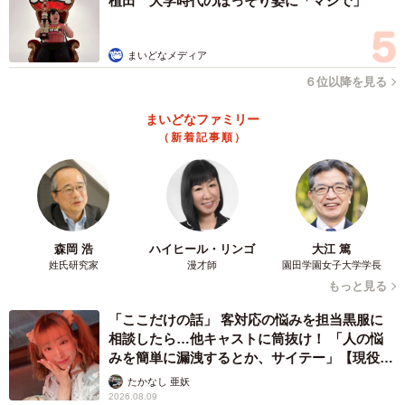
植田 大学時代のほっそり姿に「マジで」
まいどなメディア
６位以降を見る
まいどなファミリー
（新着記事順）
森岡 浩
ハイヒール・リンゴ
大江 篤
姓氏研究家
漫才師
園田学園女子大学学長
もっと見る
「ここだけの話」 客対応の悩みを担当黒服に
相談したら…他キャストに筒抜け！ 「人の悩
みを簡単に漏洩するとか、サイテー」【現役キ
ャストに取材】
たかなし 亜妖
2026.08.09