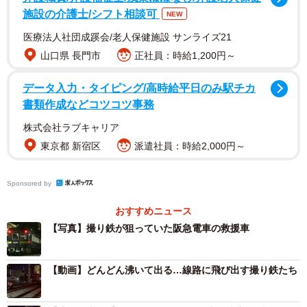
施設の介護士/シフト相談可
NEW
阪急電鉄によると、危険な撮影行為が行われたのは10月2日
医療法人社団成蹊会/老人保健施設 サンライズ21
未明、阪急電鉄京都線摂津市駅そばの踏切付近で、撮り鉄
山口県 長門市
正社員：時給1,200円～
たちが狙っていたのは回送電車の最後尾に連結していた
「救援車」でした。車両が脱線した際に復旧するための資
データ入力・タイピング/高時給平日のみ駅チカ
書類作成などコツコツ事務
機材を積んでおり、異常事態が起きた時しか出動しないた
め、撮影機会が少ないレアな車両でした。
株式会社ラブキャリア
今回の救援車の運行日時について、阪急電鉄は公表してい
東京都 新宿区
派遣社員：時給2,000円～
ませんでしたが、どこからか情報を得た撮り鉄が集まりま
した。
Sponsored by
おすすめニュース
撮り鉄の様子をやおよろずさんに聞きました。
【写真】撮り鉄が狙っていた阪急電車の救援車
ーーレアな車両を狙っていた？
【動画】どんどん沸いて出る…線路に飛び出す撮り鉄たち
「私も含め、撮影者の目当ては一番後ろの車両である『救