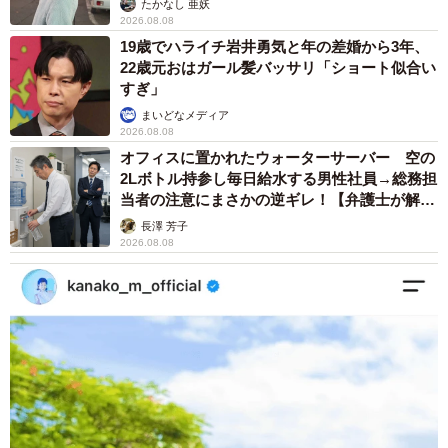
たかなし 亜妖
2026.08.08
19歳でハライチ岩井勇気と年の差婚から3年、
22歳元おはガール髪バッサリ「ショート似合い
すぎ」
まいどなメディア
2026.08.08
オフィスに置かれたウォーターサーバー 空の
2Lボトル持参し毎日給水する男性社員→総務担
当者の注意にまさかの逆ギレ！【弁護士が解
説】
長澤 芳子
2026.08.08