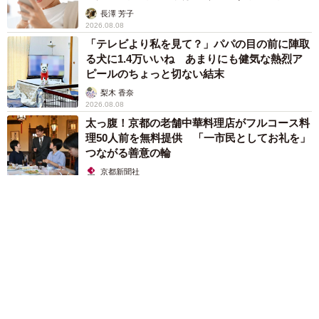
解説】
長澤 芳子
2026.08.08
「テレビより私を見て？」パパの目の前に陣取
る犬に1.4万いいね あまりにも健気な熱烈ア
ピールのちょっと切ない結末
梨木 香奈
2026.08.08
太っ腹！京都の老舗中華料理店がフルコース料
理50人前を無料提供 「一市民としてお礼を」
つながる善意の輪
京都新聞社
2026.08.08