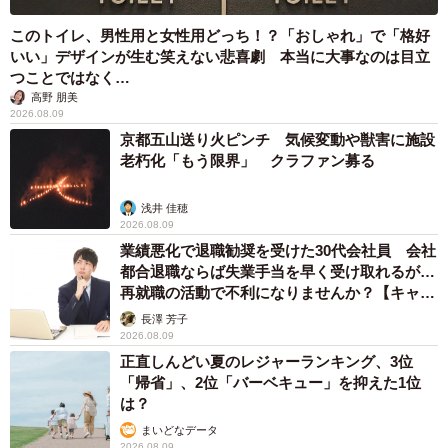
このトイレ、男性用と女性用どっち！？「おしゃれ」で「格好
いい」デザインが生む笑えない悲喜劇 本当に大事なのは目立
つことではなく…
高野 朋美
2026.08.09
京都五山送り火ピンチ 気候変動や獣害に施設
老朽化「もう限界」 クラファン募る
浅井 佳穂
2026.08.09
業績悪化で退職勧奨を受けた30代会社員 会社
都合退職ならば失業手当を早く受け取れるが…
再就職の活動で不利になりませんか？【キャリ
アカウンセラーが解説】
長澤 芳子
2026.08.09
正直しんどい夏のレジャーランキング、3位
「帰省」、2位「バーベキュー」を抑えた1位
は？
まいどなデータ
2026.08.09