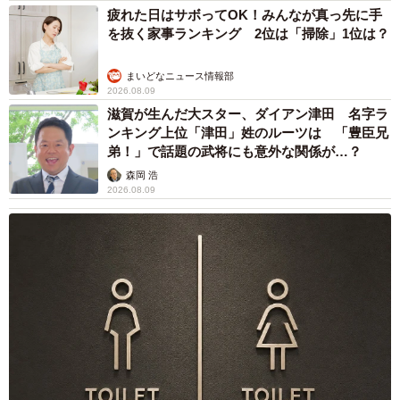
疲れた日はサボってOK！みんなが真っ先に手
を抜く家事ランキング 2位は「掃除」1位は？
まいどなニュース情報部
2026.08.09
滋賀が生んだ大スター、ダイアン津田 名字ラ
ンキング上位「津田」姓のルーツは 「豊臣兄
弟！」で話題の武将にも意外な関係が…？
森岡 浩
2026.08.09