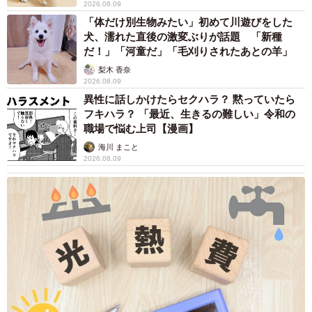
2026.08.09
「体だけ別生物みたい」初めて川遊びをした
犬、濡れた直後の激変ぶりが話題 「新種
だ！」「河童だ」「毛刈りされたあとの羊」
梨木 香奈
2026.08.09
異性に話しかけたらセクハラ？ 黙っていたら
フキハラ？ 「最近、生きるの難しい」令和の
職場で悩む上司【漫画】
海川 まこと
2026.08.09