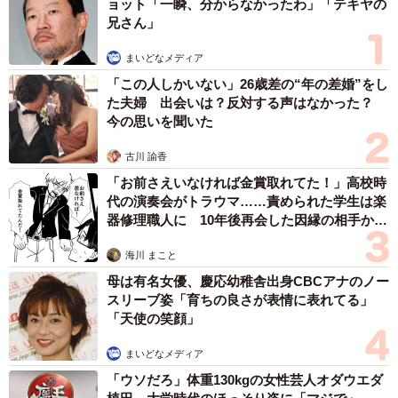
ョット「一瞬、分からなかったわ」「テキヤの
が好きならばよく知っているはずです。自分の撮影のため
兄さん」
に、鉄道会社に迷惑をかけるような危険行為は絶対にしな
まいどなメディア
いでほしいです」
「この人しかいない」26歳差の“年の差婚”をし
た夫婦 出会いは？反対する声はなかった？
◇ ◇
今の思いを聞いた
やおよろずさんの動画には「撮り鉄の秩序のなさヤバイ」
古川 諭香
「ルール守って撮影してる人に謝って」とマナー向上を求
「お前さえいなければ金賞取れてた！」高校時
代の演奏会がトラウマ……責められた学生は楽
める声が上がりました。
器修理職人に 10年後再会した因縁の相手から
思わぬ申し出【漫画】
阪急電鉄は今回の撮り鉄の線路侵入について「危険な行為
海川 まこと
なのでやめていただきたい」としています。
母は有名女優、慶応幼稚舎出身CBCアナのノー
スリーブ姿「育ちの良さが表情に表れてる」
「天使の笑顔」
まいどなメディア
「ウソだろ」体重130kgの女性芸人オダウエダ