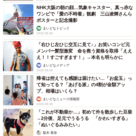
NHK大阪の朝の顔…気象キャスター、真っ赤な
ワンピで「愛の不時着」観劇 三山凌輝さんら
ポスターと記念撮影
まいどなトピック
2026.08.09
「右ひじ左ひじ交互に見て♪」お笑いコンビ元
メンバー髪型激変 命を救う資格を取得「ええ
え！！すごすぎます！」→本名も明らかに
まいどなメディア
2026.08.09
帰省は控えても感謝は届けたい…「お盆玉」っ
て知ってる？「あげる派」の4割が金額アッ
プ、相場はいくら？
まいどなニュース情報部
2026.08.09
「これが不動柴か…」初めて外を散歩した豆柴
→2分後、足元でうるうる 「かわいすぎる」
「ぬいぐるみみたい」
梨木 香奈