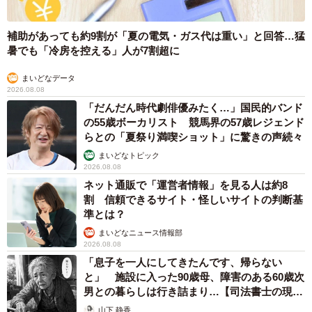
補助があっても約9割が「夏の電気・ガス代は重い」と回答…猛
暑でも「冷房を控える」人が7割超に
まいどなデータ
2026.08.08
「だんだん時代劇俳優みたく…」国民的バンド
の55歳ボーカリスト 競馬界の57歳レジェンド
らとの「夏祭り満喫ショット」に驚きの声続々
まいどなトピック
2026.08.08
ネット通販で「運営者情報」を見る人は約8
割 信頼できるサイト・怪しいサイトの判断基
準とは？
まいどなニュース情報部
2026.08.08
「息子を一人にしてきたんです、帰らない
と」 施設に入った90歳母、障害のある60歳次
男との暮らしは行き詰まり…【司法書士の現場
から】
山下 静香