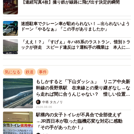
援車』でした。救援車は普段、車庫にいるのですが、この
【連続写真4枚】撮り鉄が線路に飛び出す決定的瞬間
たび廃車となり、解体場がある別の車庫まで回送される途
中でした。救援車が車庫以外の場所で走ることは大変珍し
迷惑駐車でクレーン車が駐められない！→出られないよう
く、とにかく最後尾の車両を撮ろうと皆必死になっていま
ドーン「やるなぁ」「この手がありましたか」
した。救援車が通過する直前に人が増えたので正確には分
「ええ！？」「すげぇ」キハ85系のラストラン、惜別トラ
かりませんが、30人以上いたのかもしれません。そのうち
ックが併走 スピード違反は？運転手の職業は 本人に聞
10人程度が線路内に立ち入って撮影しました」
いた
気になる
鉄道
事件
もしかすると「下山ダッシュ」 リニア中央新
幹線の長野県駅 在来線との乗り継ぎなし→な
ら走れば間に合うんじゃない？ 惜しい位置関
係が反響
中将 タカノリ
2026.08.06
駅構内の女子トイレが不具合で全部使えず
→JR西日本が取った臨機応変な対応に感動
「その手があったか！」