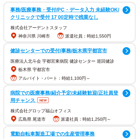
事務/医療事務・受付/PC・データ入力 未経験OK/
クリニックで受付 17 00定時で残業なし
株式会社アーデントスタッフ
神奈川県 川崎市
派遣社員：時給1,550円
どんなに踏まれても生き抜いていく、雑草のよう
なヒロイン
健診センターでの受付/事務/栃木県宇都宮市
医療法人北斗会 宇都宮東病院 健診センター 巡回健診
──笠置シヅ子をモデルにした朝ドラを制作することになっ
栃木県 宇都宮市
た経緯と、ドラマの見どころを教えてください。
アルバイト・パート：時給1,100円～
制作統括・福岡利武
さん（以下、福岡） 「明るくて、力
病院での医療事務/紹介予定/未経験歓迎/正社員登
強い女性の物語を作りたい」ということを原点に、スタッ
用チャンス
NEW
フ間でいろいろアイデアを出していく中で、「笠置シヅ子
株式会社グロップ福山オフィス
さんが面白いんじゃないか」という話になりました。笠置
広島県 尾道市
派遣社員：時給1,250円～
さんは「東京ブギウギ」をはじめとした、明るくて楽しく
て、力強い歌を歌われていますが、調べてみたらすごくド
電動自転車製造工場での生産管理事務