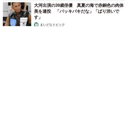
大河出演の39歳俳優 真夏の海で赤銅色の肉体
美を連投 「バッキバキだな」「ばり渋いで
す」
まいどなトピック
2026.08.06
「人生こそがバラエティー」 マレーシア移住を報告した菊地亜
美 子どもの教育考え「小学校へ入学するこのタイミングで挑
戦」
まいどなトピック