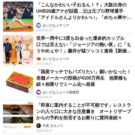
「こんなかわいい子おるん！？」大阪出身の
UHB26歳アナが話題…父は元プロ野球選手
「アイドルさんよりかわいい」「めちゃ爽や
か」
まいどなメディア
2026.08.07
世界一周中に3度も出会った運命的カップル
口では言えない「ジョージアの熱い夜」に「も
うやめぇや！」藤井が猛ツッコミ連発【新婚さ
ん】
まいどなニュース
2026.08.07
「国産マッチでもバズりたい」願いかなった！
老舗メーカーの投稿が4100万再生 他業種も
続々相乗りでミーム化へ発展
まいどなニュース調査部
2026.08.07
「即座に案内することが不可能です」レストラ
ンの入り口に大きな注意書き オートリザーブ
からの予約を拒否するお断りに賛同者続々
中将 タカノリ
2026.08.07