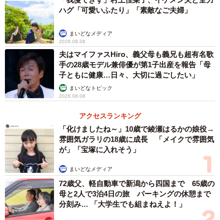
ハグ「可愛いふたり」「素敵なご夫婦」
カメラに収めることができたのが、「少女時代編」にとっ
てはとても大きかったですね。
まいどなメディア
2026.08.08
夫はマイファスHiro、義父母も義兄も超有名歌
手の28歳モデル兼俳優が第1子出産を報告「母
子ともに健康…日々、大切に過ごしたい」
まいどなトピック
2026.08.08
アクセスランキング
「化けましたね～」10歳で綾瀬はるかの娘役→
雰囲気ガラリの18歳に成長 「メイクで雰囲気
が」「宝塚に入れそう」
まいどなメディア
2/5
72歳父、軽自動車で新潟から四国まで 65歳の
鈴子の人格形成に大きな影響を与える“肝っ玉母ちゃん”ツヤ（水川あさ
母と2人で3泊4日の旅 パーキングの休憩まで
み） ©︎NHK
分刻み… 「大学生でも組まねえよ！」