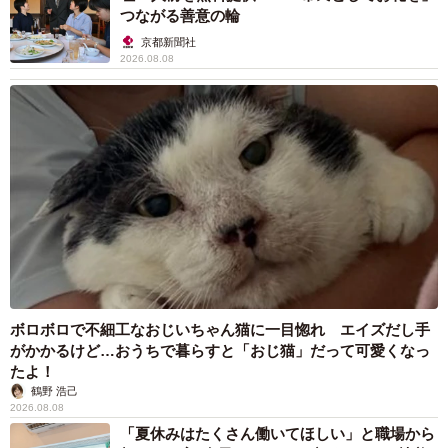
つながる善意の輪
歌手・福来スズ子にとってキーパーソンとなる作曲家・羽鳥善一（草彅
京都新聞社
剛） ©︎NHK
2026.08.08
BK朝ドラの「お楽しみ」、なつかしの小道具
の“再登場”
──大阪局制作の朝ドラでは、『舞いあがれ！』（2022年）
に『まんぷく』（2018年）の「まんぷくヌードル」や『カ
ムカムエヴリバディ』（2021年）の「BUSHIDO COLA」
が登場するなど、歴代のBK朝ドラの小道具が再登場すると
いう「お楽しみ」がありますが、今回も登場しますか？
福岡
今回もあります。第1週では「はな湯」のどこかに
ボロボロで不細工なおじいちゃん猫に一目惚れ エイズだし手
『カムカムエヴリバディ』の“あれ”が登場しています。今後
がかかるけど…おうちで暮らすと「おじ猫」だって可愛くなっ
たよ！
も「小道具の再登場」はいくつかあり、放送後のSNSと連
鶴野 浩己
動していますので、楽しみにしていてください。
2026.08.08
「夏休みはたくさん働いてほしい」と職場から