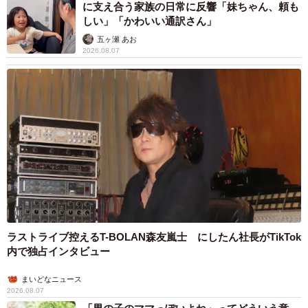
に支え合う家族の日常に反響「妹ちゃん、頼も
【放送時間】
しい」「かわいい通訳さん」
▽NHK総合
五ヶ瀬 あお
毎週月曜～土曜 前8：00～8：15／（再）後0：45～
2026.08.07
1:00（※土曜は一週間を振り返り）
毎週日曜（再）前11：00〜11：15
翌・月曜（再）前4：45～5：00（※日曜、翌・月曜は、土
曜版の再放送）
▽BSプレミアム・BS4K
毎週月曜〜金曜 前7：30～7：45
毎週土曜（再）前9：25〜10：40（※月曜～金曜分を一挙
放送）
番組公式サイト
ラストライブ控えるT-BOLAN森友嵐士 にしたん社長がTikTok
内で独占インタビュー
番組公式Twitter
まいどなニュース
2026.08.07