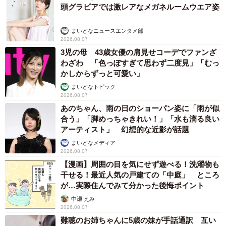
ズ子がスターへの階段を駆け上っていくターンでは、豪華
頭グラビアでは激レアなメガネルームウエア姿
で楽しい歌と踊りのステージが見どころです。その裏で、
いろんな人と関わり、助け合いながら展開される「愛する
まいどなニュースエンタメ部
2026.08.07
人との物語」もとても見応えがあります。これから半年、
3児の母 43歳女優の肩見せコーデでファンざ
楽しんでいただけたらうれしいです。
わざわ 「色っぽすぎて思わず二度見」「むっ
かしからずっと可愛い」
◇ ◇
まいどなトピック
2026.08.07
あのちゃん、雨の日のショーパン姿に「雨が似
『ブギウギ』
合う」「脚めっちゃきれい！」「水も滴る良い
アーティスト」 幻想的な近影が話題
【出演】趣里 水上恒司／草彅剛 蒼井優 菊地凛子 小
まいどなメディア
雪 水川あさみ 柳葉敏郎 ほか
2026.08.07
【主題歌】「ハッピー☆ブギ」中納良恵 さかいゆう 趣里
【漫画】周囲の目を気にせず遊べる！洗濯物も
干せる！最近人気の戸建ての「中庭」 ところ
【脚本】足立紳 櫻井剛
が…実際住んでみて分かった後悔ポイント
【音楽】服部隆之
中瀬 えみ
【語り】高瀬耕造（NHK大阪放送局アナウンサー）
2026.08.07
難聴のお姉ちゃんに5歳の妹が手話通訳 互い