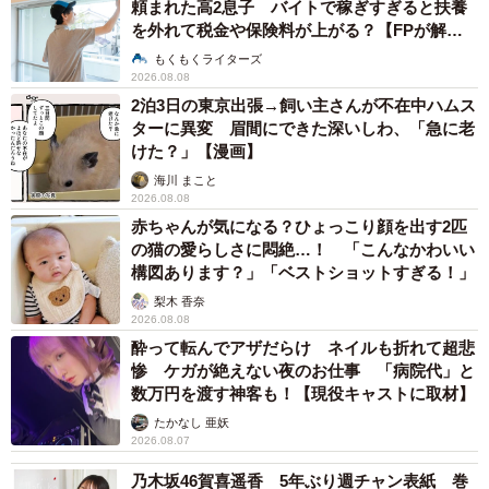
頼まれた高2息子 バイトで稼ぎすぎると扶養
を外れて税金や保険料が上がる？【FPが解
説】
もくもくライターズ
2026.08.08
2泊3日の東京出張→飼い主さんが不在中ハムス
ターに異変 眉間にできた深いしわ、「急に老
けた？」【漫画】
海川 まこと
2026.08.08
赤ちゃんが気になる？ひょっこり顔を出す2匹
の猫の愛らしさに悶絶…！ 「こんなかわいい
構図あります？」「ベストショットすぎる！」
5/5
梨木 香奈
「はな湯」の休憩所で常連客たちに歌を披露する鈴子 ©︎NHK
2026.08.08
酔って転んでアザだらけ ネイルも折れて超悲
惨 ケガが絶えない夜のお仕事 「病院代」と
──最後に、視聴者のみなさんにメッセージをお願いしま
数万円を渡す神客も！【現役キャストに取材】
す。
たかなし 亜妖
2026.08.07
福岡
華やかなステージと、その裏の人情渦巻く世界。ス
乃木坂46賀喜遥香 5年ぶり週チャン表紙 巻