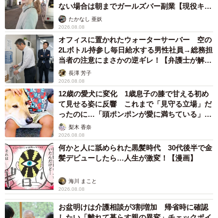
ない場合は朝までガールズバー副業【現役キャ
心から楽しくなります
ストに取材】
たかなし 亜妖
──第1話冒頭から登場した、作曲家・羽鳥善一役の草彅剛
2026.08.08
オフィスに置かれたウォーターサーバー 空の
さんの演技も楽しみです。
2Lボトル持参し毎日給水する男性社員→総務担
当者の注意にまさかの逆ギレ！【弁護士が解
福岡
羽鳥善一はとても重要な役で、歌手・福来スズ子に
説】
長澤 芳子
とってキーパーソンとなる人です。音楽の力を信じてい
2026.08.08
12歳の愛犬に変化 1歳息子の膝で甘える初め
て、とにかく歌を作って人を楽しませたい、みんなで一緒
て見せる姿に反響 これまで「見守る立場」だ
に楽しみたいという人。僕は大河ドラマ『青天を衝け』
ったのに…「頭ポンポンが愛に満ちている」
（2021年）で草彅さんとご一緒したのですが、『青天
「尊…」
梨木 香奈
を〜』では徳川慶喜という、時代の転換点で大きな決断を
2026.08.08
何かと人に舐められた黒髪時代 30代後半で金
しなければいけない、非常に難しい役柄を演じていただき
髪デビューしたら…人生が激変！【漫画】
ました。その中で、今度ご一緒する機会があるなら、草彅
さんが本来持っている「明るさ」を表現できる役があると
海川 まこと
いいな、面白いんだろうなと思っていました。
2026.08.08
お盆明けは介護相談が3割増加 帰省時に確認
『ブギウギ』のキャスティングを考えていたときに、いつ
したい「離れて暮らす親の異変」チェックポイ