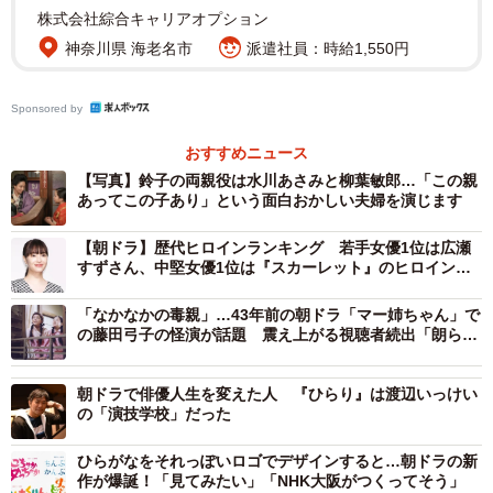
ラマチックな人生を送った方だとわかりました。そして、
株式会社綜合キャリアオプション
「生活の人」という印象を強く受けました。笠置さんがス
神奈川県 海老名市
派遣社員：時給1,550円
ターとして立つステージの華やかさと、人情深くて愛情深
い日常生活という2つの側面が、とても面白いなと。
Sponsored by
チーフ演出・福井充広さん
（以下、福井） 今までの朝ド
おすすめニュース
ラにないくらい、エネルギーにあふれるドラマを作りたい
【写真】鈴子の両親役は水川あさみと柳葉敏郎…「この親
あってこの子あり」という面白おかしい夫婦を演じます
という思いで撮影しています。柱となるのは、「エンター
テインメントの力」「雑草魂」「母と娘」という3つのキー
【朝ドラ】歴代ヒロインランキング 若手女優1位は広瀬
すずさん、中堅女優1位は『スカーレット』のヒロイン女
ワード。大きな見どころのひとつであるレビューのシーン
優
はとにかく華やか。その反面、鈴子の人生は波瀾万丈で、
「なかなかの毒親」…43年前の朝ドラ「マー姉ちゃん」で
いろんな不幸も経験します。そして、歌の力を借りてそれ
の藤田弓子の怪演が話題 震え上がる視聴者続出「朗らか
な狂気」
を跳ね除けていく。たとえるなら鈴子は、レストランに飾
朝ドラで俳優人生を変えた人 『ひらり』は渡辺いっけい
られている綺麗な花ではなく、どんなに踏まれても踏まれ
の「演技学校」だった
ても生き抜いていく、雑草のようなヒロイン。やがて恋を
して子どもを産み、歌いながら娘を育てていきます。
ひらがなをそれっぽいロゴでデザインすると…朝ドラの新
作が爆誕！「見てみたい」「NHK大阪がつくってそう」