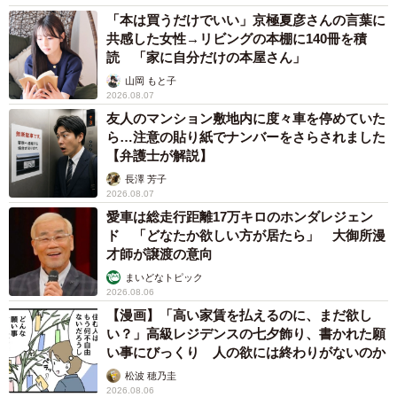
「本は買うだけでいい」京極夏彦さんの言葉に
共感した女性→リビングの本棚に140冊を積
読 「家に自分だけの本屋さん」
山岡 もと子
2026.08.07
友人のマンション敷地内に度々車を停めていた
ら…注意の貼り紙でナンバーをさらされました
【弁護士が解説】
長澤 芳子
2026.08.07
愛車は総走行距離17万キロのホンダレジェン
ド 「どなたか欲しい方が居たら」 大御所漫
才師が譲渡の意向
まいどなトピック
2026.08.06
【漫画】「高い家賃を払えるのに、まだ欲し
い？」高級レジデンスの七夕飾り、書かれた願
い事にびっくり 人の欲には終わりがないのか
松波 穂乃圭
2026.08.06