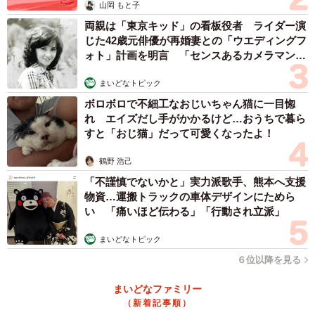
「少女時代編」では鈴子の人格が形成された「基
山岡 もと子
礎」をしっかりと描きたい
両親は「東京キッド」の看板役者 ライダー演
じた42歳元俳優が再婚妻との「ウエディングフ
──鈴子の父・梅吉（柳葉敏郎）と母・ツヤ（水川あさみ）
ォト」計画を明言 「センスあるカメラマン求
む」
は、鈴子にとってどんな存在でしょうか。
まいどなトピック
ボロボロで不細工なおじいちゃん猫に一目惚
福井
脚本家の足立紳さんとは、「この親あってこの子あ
れ エイズだし手がかかるけど…おうちで暮ら
り」という面白おかしい夫婦を作りたいと話していて。第1
すと「おじ猫」だって可愛くなったよ！
週・第2週では、この両親のもとで鈴子のエネルギーあふれ
鶴野 浩己
る人格が形成されたという「基礎」の部分をしっかりと描
「不謹慎でないかと」実力派歌手、熊本へ支援
きたいと思いました。梅吉役の柳葉さんには大阪ことばの
物資…運搬トラックの車体デザインにためら
レッスンをかなりみっちり積んでいただいて、大阪のノリ
い 「痛いほど伝わる」「行動され立派」
ツッコミの世界に没頭していただいています。現場ではけ
まいどなトピック
っこうアドリブ合戦ですね。
６位以降を見る
演出・泉並敬眞
さん（以下、泉並） 梅吉さんは一見ダメ
まいどなファミリー
親父に見えるんですが、とても可愛らしくて愛情深くて、
（新着記事順）