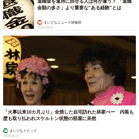
退職金を運用に回せる人は何が違う？ 「退職
金額の多さ」より重要な“ある経験”とは
まいどなニュース情報部
2026.08.07
「火事以来10カ月ぶり」全焼した自宅訪れた林家ぺー 内装も
壁も取り払われスケルトン状態の部屋に呆然
まいどなトピック
2026.08.07