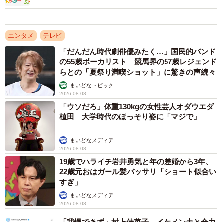
少女時代の鈴子役・澤井梨丘は「判で押したよう
な芝居」をしない
エンタメ
テレビ
──鈴子の少女時代を演じた澤井梨丘さんの抜擢の理由と、
「だんだん時代劇俳優みたく…」国民的バンド
魅力を教えてください。
の55歳ボーカリスト 競馬界の57歳レジェンド
らとの「夏祭り満喫ショット」に驚きの声続々
福井
ひと目見て、目の具合が趣里さんにそっくりだと思
まいどなトピック
2026.08.08
いました。オーディションでピカイチに光っていたんで
「ウソだろ」体重130kgの女性芸人オダウエダ
す。本作がドラマ初出演の澤井さんの演技は、子役子役し
植田 大学時代のほっそり姿に「マジで」
た「判で押したような芝居」じゃないんですよ。初めてで
あるということが功を奏したというか、とても自然で。初
まいどなメディア
2026.08.08
出演のドラマで、柳葉敏郎さん（鈴子の父・梅吉役）や水
19歳でハライチ岩井勇気と年の差婚から3年、
川あさみさん（鈴子の母・ツヤ役）という大先輩を前にし
22歳元おはガール髪バッサリ「ショート似合い
たら、普通緊張して、自分の実力を存分に発揮できなかっ
すぎ」
たりすると思うんです。でも、澤井さんはまったく臆する
まいどなメディア
2026.08.08
ことなく、そのままのピュアな佇まいで芝居に臨んでくれ
る。「自然で純真無垢で、無邪気な女の子」を、そのまま
「我慢できず」村上佳菜子、イケメン夫と全力