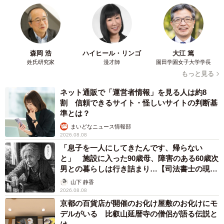
人間味があるんですよね。僕は梅吉さんにどことなく、脚
本の足立さんの空気も感じていて。足立さんってこんなこ
とを考えてるのかなって、勝手ながら思ってしまうときが
あります。
森岡 浩
ハイヒール・リンゴ
大江 篤
姓氏研究家
漫才師
園田学園女子大学学長
福井
ツヤ役の水川さんは大阪のご出身なので、大阪らし
もっと見る
いテンポと間の素養がおありです。足立さんが書かれる台
ネット通販で「運営者情報」を見る人は約8
本の世界にすんなりと入っていける、懐の深いお母ちゃん
割 信頼できるサイト・怪しいサイトの判断基
準とは？
ですね。第1週・第2週の、鈴子に対するツヤの「目線」
まいどなニュース情報部
が、とても大きなポイントになっています。とにかくどん
2026.08.08
なことがあっても子どもの存在を認めて、受け止めてあげ
「息子を一人にしてきたんです、帰らない
る、愛情いっぱいのお母ちゃん。鈴子というキャラクター
と」 施設に入った90歳母、障害のある60歳次
男との暮らしは行き詰まり…【司法書士の現場
の象徴的な仕草である「ゲラゲラ笑い」は、ツヤゆずりだ
から】
山下 静香
と思います。
2026.08.08
京都の百貨店が開催のお化け屋敷のお化けにモ
泉並
ツヤさんは家族だけでなく、あの小さな町の大きな
デルがいる 比叡山延暦寺の僧侶が語る伝説と