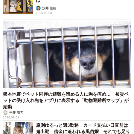
は
肝っ玉母ちゃんなんですよね。水川さんが見事にそれを体
現してくださいました。「はな湯」の休憩所に集まる常連
浅井 佳穂
2026.08.08
さんたちからも絶対的に信頼されています。
熊本地震でペット同伴の避難を諦める人に胸を痛め… 被災ペ
ットの受け入れ先をアプリに表示する「動物避難所マップ」が
3/5
始動
平藤 清刀
2026.08.08
茶目っ気と人間味たっぷりの父・梅吉（柳葉敏郎） ©︎NHK
原則ゆるっと週3勤務 カード支払い日直前は
鬼出勤 借金に追われる風俗嬢 それでも足り
草彅剛さん演じる羽鳥善一のシーンは、見ていて