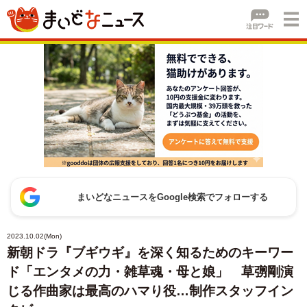
まいどなニュースをGoogle検索でフォローする
2023.10.02(Mon)
新朝ドラ『ブギウギ』を深く知るためのキーワー
ド「エンタメの力・雑草魂・母と娘」 草彅剛演
じる作曲家は最高のハマり役…制作スタッフイン