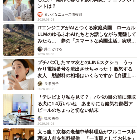
ントは？
も歌の力を信じて、明るく前に進んでいく羽鳥善一のキャ
まいどなニュース情報部
ラクターが草彅さんに合うんじゃないかなと思いました。
2026.08.08
実際に演じていただいたところ、最高に明るくて、想像を
ITエンジニアがAIとつくる家庭菜園 ローカル
超えてピッタリでした。羽鳥のシーンは見ていて、心から
LLMのゆるふわAIたちとお話しながら開墾して
みたら… 夢の「スマートな菜園生活」実現な
楽しくなります。
るか
井二 かける
2026.08.08
プチバズしたママ友とのLINEスクショ うっ
かり電話番号を流出させちゃった！ 激怒する
友人 慰謝料の相場はいくらですか【弁護士が
解説】
長澤 芳子
2026.08.08
「テレビより私を見て？」パパの目の前に陣取
る犬に1.4万いいね あまりにも健気な熱烈ア
ピールのちょっと切ない結末
梨木 香奈
2026.08.08
太っ腹！京都の老舗中華料理店がフルコース料
4/5
理50人前を無料提供 「一市民としてお礼を」