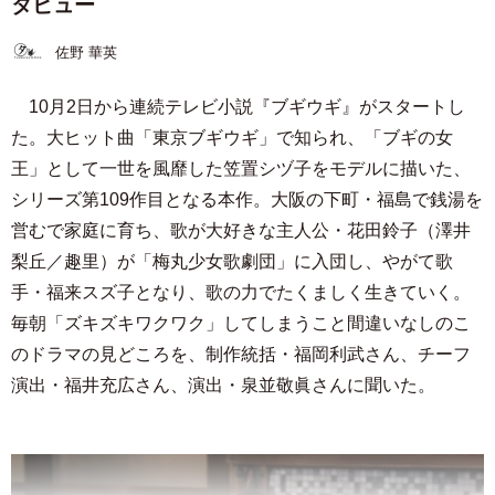
タビュー
佐野 華英
10月2日から連続テレビ小説『ブギウギ』がスタートし
た。大ヒット曲「東京ブギウギ」で知られ、「ブギの女
王」として一世を風靡した笠置シヅ子をモデルに描いた、
シリーズ第109作目となる本作。大阪の下町・福島で銭湯を
営むで家庭に育ち、歌が大好きな主人公・花田鈴子（澤井
梨丘／趣里）が「梅丸少女歌劇団」に入団し、やがて歌
手・福来スズ子となり、歌の力でたくましく生きていく。
毎朝「ズキズキワクワク」してしまうこと間違いなしのこ
のドラマの見どころを、制作統括・福岡利武さん、チーフ
演出・福井充広さん、演出・泉並敬眞さんに聞いた。