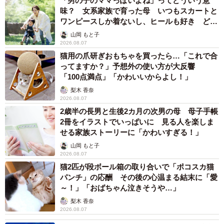
「男の子のママっぽいよね」ってどういう意
味？ 女系家族で育った母 いつもスカートと
ワンピースしか着ないし、ヒールも好き どの
へんが…
山岡 もと子
2026.08.07
猫用の爪研ぎおもちゃを買ったら…「これで合
ってますか？」予想外の使い方が大反響
「100点満点」「かわいいからよし！」
梨木 香奈
2026.08.07
2歳半の長男と生後2カ月の次男の母 母子手帳
2冊をイラストでいっぱいに 見る人を楽しま
せる家族ストーリーに「かわいすぎる！」
山岡 もと子
2026.08.07
猫2匹が段ボール箱の取り合いで「ポコスカ猫
パンチ」の応酬 その後の心温まる結末に「愛
～！」「おばちゃん泣きそうや…」
梨木 香奈
2026.08.07