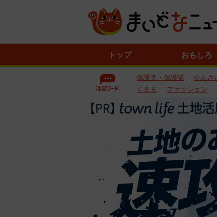
ニ
トップ
おもしろ
ュ
ー
保護犬・保護猫
かんさ
ス
一
くるま
ファッション
覧