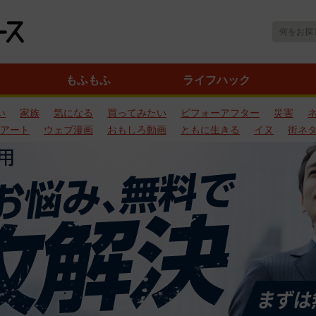
もふもふ
ライフハック
い
家族
気になる
買ってみたい
ビフォーアフター
災害
アート
ウェブ漫画
おもしろ動画
ともに生きる
イヌ
街ネ