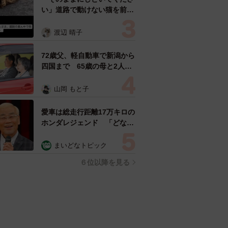
い」道路で動けない猫を前に
返された一言… 懸命に生き
ようとした4日間 「命の重
渡辺 晴子
さはみんな同じ」保護団体代
表の訴え
72歳父、軽自動車で新潟から
四国まで 65歳の母と2人で
3泊4日の旅 パーキングの休
憩まで分刻み… 「大学生で
山岡 もと子
も組まねえよ！」
愛車は総走行距離17万キロの
ホンダレジェンド 「どなた
か欲しい方が居たら」 大御
所漫才師が譲渡の意向
まいどなトピック
６位以降を見る