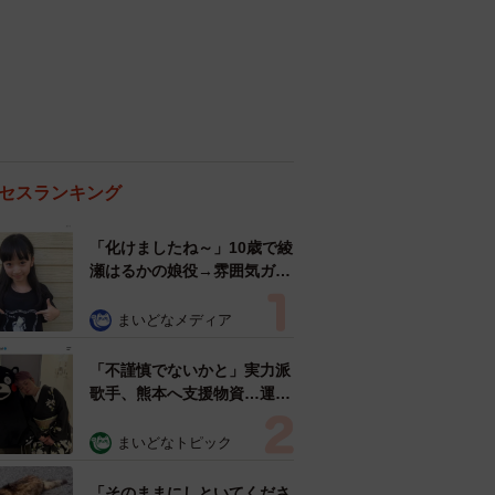
セスランキング
「化けましたね～」10歳で綾
瀬はるかの娘役→雰囲気ガラ
リの18歳に成長 「メイクで
雰囲気が」「宝塚に入れそ
まいどなメディア
う」
「不謹慎でないかと」実力派
歌手、熊本へ支援物資…運搬
トラックの車体デザインにた
めらい 「痛いほど伝わる」
まいどなトピック
「行動され立派」
「そのままにしといてくださ