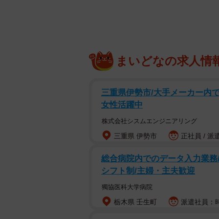
にゃんですか〜？＝
先住猫と兄弟のように遊ぶ子猫
まいどなの求人情
三重県伊勢市/大手メーカー内での
女性活躍中
株式会社シスムエンジニアリング
三重県 伊勢市
正社員 / 派
総合病院内でのデータ入力業務/
シフト制/主婦・主夫歓迎
獨協医科大学病院
栃木県 壬生町
派遣社員：時