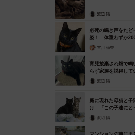
後輩猫の面倒見が良い優しい猫
渡辺 陽
必死の鳴き声をたど
姿！ 体重わずか2
古川 諭香
育児放棄され畑で鳴
らず家族を説得して
渡辺 陽
庭に現れた母猫と子
け 「この子達にと
渡辺 陽
マンションの前にま