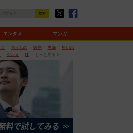
エンタメ
マンガ
ネコ
のりもの
観光
夫婦
思い出
タ
グルメ
IT
もっと見る