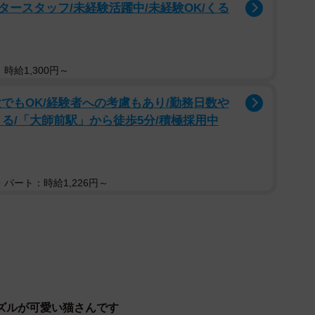
ースタッフ/未経験活躍中/未経験OK/くる
2/5
時給1,300円～
可愛い＝chi_puc_noa_yuz2828さん提供
でもOK/経験者への考慮もあり/勤務日数や
る/「大師前駅」から徒歩5分/積極採用中
年9月末、生後2ヶ月くらいの時に群馬県在住のKさんの
たらなかった。当時、近辺で子猫を見かけることはな
い。Kさんと妹さんが餌を与えていると、だんだん懐い
パート：時給1,226円～
になった。Kさんと妹は、「うちに入りたいのかな」と
会社の同僚の子が飼ってくれるというのでケージを買っ
たので、抱っこしてケージに入れても全く動じることが
作ったベッドで寝ていました」
ズルが可愛い猫さんです