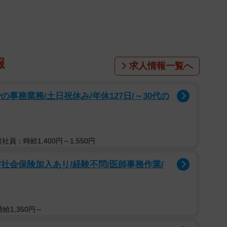
chi_puc_noa_yuz2828さん提供
報
求人情報一覧へ
事務業務/土日祝休み/年休127日/～30代の
遣社員：時給1,400円～1,550円
社会保険加入あり/経験不問/医師事務作業/
給1,350円～