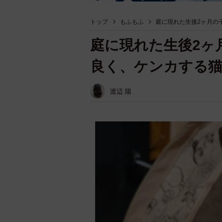
トップ
もふもふ
庭に現れた生後2ヶ月の
庭に現れた生後2ヶ
良く、ケンカする
渡辺 陽