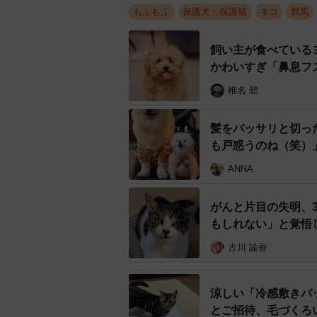
もふもふ
保護犬・保護猫
ネコ
群馬
飼い主が食べている
かわいすぎ「鼻息フ
椎名 碧
髪をバッサリと切っ
も戸惑うのね（笑）
ANNA
がんと片目の失明、
すっかり安心しきってい
もしれない」と覚悟
プッチくんは、1年前に保護したチ
古川 諭香
の後はお互い興味津々、とても仲良
涼しい「冷感敷きパ
「妹の会社の同僚の方が、『せっか
とご招待、毛づくろ