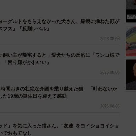
ヨーグルトをもらえなかった犬さん、爆裂に拗ねた顔が
スフス」「反則レベル」
2026.08.06
た飼い主が帰宅すると→愛犬たちの反応に「ワンコ様で
」「困り顔がかわいい」
2026.08.06
3/5
3時間おきの壮絶な介護を乗り越えた猫 「叶わないか
る＝chi_puc_noa_yuz2828さん提供
した19歳の誕生日を迎えて感動
ビちゃんと対面した時、初日は威嚇し合っていたが、そ
2026.08.06
くなった。
ッド」を気に入った猫さん、”友達”をヨイショヨイショ
く仲良くなったのなら引き離すのはかわいそう。そのま
いでおもてなし