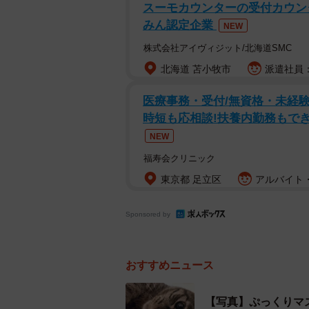
スーモカウンターの受付カウンタ
みん認定企業
NEW
株式会社アイヴィジット/北海道SMC
北海道 苫小牧市
派遣社員：
ぷっくりマズル、穏やかな目が
医療事務・受付/無資格・未経験
時短も応相談!扶養内勤務もでき
プッチくん（9歳・オス）は、2014
NEW
庭に現れた。他の子猫や母猫は見当
福寿会クリニック
く、誰かに捨てられたのかもしれな
東京都 足立区
アルバイト・
てきて、網戸をよじ登って遊ぶよう
話していた。
Sponsored by
「保護しようと考えていたら、妹の
て保護しました。すっかり懐いてい
おすすめニュース
なく、家に設置した段ボールの箱で
【写真】ぷっくりマ