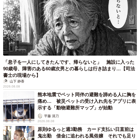
3/5
デザートのおかわりをおねだり中～ (画像提供：七 雑種犬つるちゃんさ
ん)
「息子を一人にしてきたんです、帰らないと」 施設に入った
90歳母、障害のある60歳次男との暮らしは行き詰まり…【司法
書士の現場から】
山下 静香
2026.08.08
熊本地震でペット同伴の避難を諦める人に胸を
痛め… 被災ペットの受け入れ先をアプリに表
示する「動物避難所マップ」が始動
平藤 清刀
2026.08.08
原則ゆるっと週3勤務 カード支払い日直前は
鬼出勤 借金に追われる風俗嬢 それでも足り