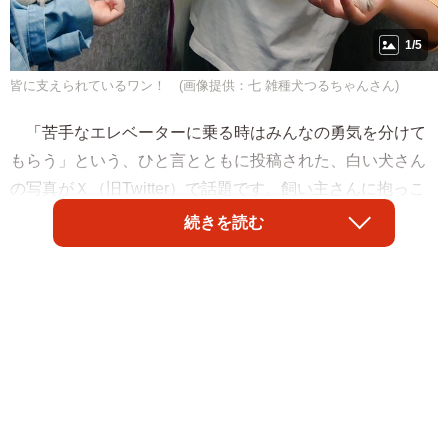
1/5
皆に支えられているワン！ (画像提供：七 雑種犬つるちゃんさん)
「苦手なエレベーターに乗る時はみんなの勇気を分けて
もらう」という、ひと言とともに投稿された、白い犬さん
の写真がＸ（旧Twitter）で話題です。飼い主さんに抱っこ
されながらエレベーターに乗る犬さんは、両前足をそれぞ
続きを読む
れ別の家族の手や腕の上に乗せられていて、「勇気を充電
中だワン！」とでも言うような心境がありありと伝わって
きます。