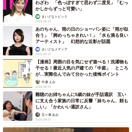
わざわ 「色っぽすぎて思わず二度見」「むっ
かしからずっと可愛い」
まいどなトピック
2026.08.07
あのちゃん、雨の日のショーパン姿に「雨が似
合う」「脚めっちゃきれい！」「水も滴る良い
アーティスト」 幻想的な近影が話題
まいどなメディア
2026.08.07
【漫画】周囲の目を気にせず遊べる！洗濯物も
干せる！最近人気の戸建ての「中庭」 ところ
が…実際住んでみて分かった後悔ポイント
中瀬 えみ
2026.08.07
難聴のお姉ちゃんに5歳の妹が手話通訳 互い
に支え合う家族の日常に反響「妹ちゃん、頼も
しい」「かわいい通訳さん」
五ヶ瀬 あお
2026.08.07