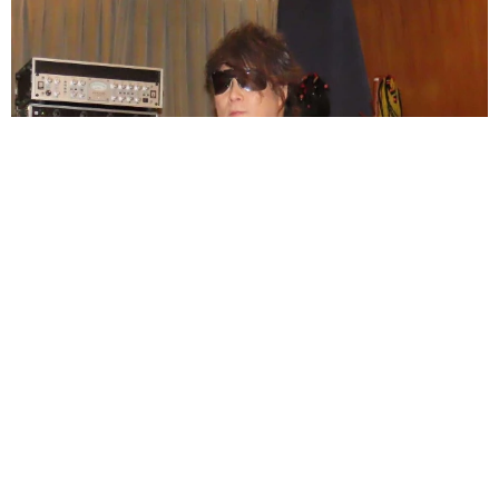
ラストライブ控えるT-BOLAN森友嵐士 にしたん社長がTikTok
内で独占インタビュー
まいどなニュース
2026.08.07
「男の子のママっぽいよね」ってどういう意
味？ 女系家族で育った母 いつもスカートと
ワンピースしか着ないし、ヒールも好き どの
へんが…
山岡 もと子
2026.08.07
猫用の爪研ぎおもちゃを買ったら…「これで合