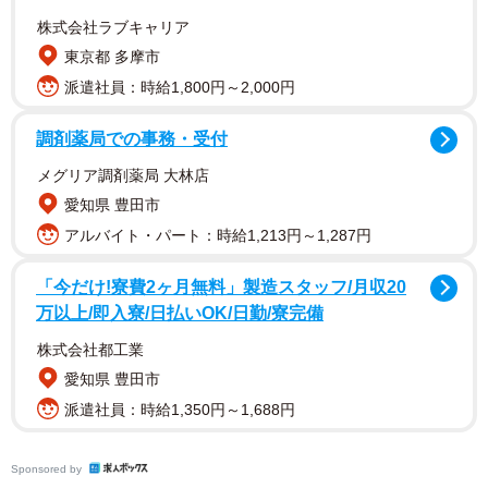
「私からも送ります」
株式会社ラブキャリア
東京都 多摩市
頑張るつるちゃんに声援が届いた本投稿について、飼い
派遣社員：時給1,800円～2,000円
主の七さんにお聞きしました。
調剤薬局での事務・受付
小さい頃から不安な時は、家族の体に前足を乗せ
メグリア調剤薬局 大林店
る、つるちゃん
愛知県 豊田市
――写真を撮った時のことを教えてください。
アルバイト・パート：時給1,213円～1,287円
小さい頃から不安な時などは近くにいる家族の体に前足を
「今だけ!寮費2ヶ月無料」製造スタッフ/月収20
乗せてきます。エレベーターに乗る時は横にいる家族に手
万以上/即入寮/日払いOK/日勤/寮完備
を握ってもらっていると安心するようなのですが、この時
株式会社都工業
はたまたま両側に娘たちがいたのでこの状態になりまし
愛知県 豊田市
た。この体勢は落ち着くどころか不安定で疲れそうです
派遣社員：時給1,350円～1,688円
が、本人としては不安な空間でとにかく必死なのかなと思
います。
Sponsored by