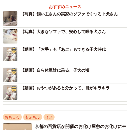
おすすめニュース
――「エレベーターに乗るのは実家のマンションに行く時
【写真】飼い主さんの実家のソファでくつろぐ犬さん
だけなので、慣れない空間が不安みたいです」とリプライ
でおっしゃっていました。
【写真】大きなソファで、安心して眠る犬さん
ごく小さい頃はエレベーターには平気で乗っていたのです
が、「途中で知らない人が乗ってくる」という経験を何度
【動画】「お手」も「あご」もできる子犬時代
か積むうちに、あんまり安全な空間じゃないな？と思った
のかもしれません。
【動画】自ら体重計に乗る、子犬の頃
――「途中で乗ってくる人をいつも驚かせてしまって申し
訳ない…」ともおっしゃっていましたね。
【動画】おやつがあると分かって、目がキラキラ
実家がマンションの上層階にあるため下りの際に途中で何
度か止まって住人の方が乗ってくることがあります。ドア
おもしろ
もふもふ
イヌ
が開いた瞬間に真顔で不安げな大きい犬が顔の高さにいる
わけですから、皆さん一瞬エッ…！という顔をされます。
京都の百貨店が開催のお化け屋敷のお化けにモ