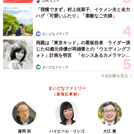
山岡 もと子
「我慢できず」村上佳菜子、イケメン夫と全力
ハグ「可愛いふたり」「素敵なご夫婦」
まいどなメディア
両親は「東京キッド」の看板役者 ライダー演
じた42歳元俳優が再婚妻との「ウエディングフ
ォト」計画を明言 「センスあるカメラマン求
む」
まいどなトピック
６位以降を見る
まいどなファミリー
2/5
（新着記事順）
実家のソファーで寛ぐ、つるちゃん (画像提供：七 雑種犬つるちゃんさ
ん)
さらに「２０２１年２月に父が亡くなったのですが、父
森岡 浩
ハイヒール・リンゴ
大江 篤