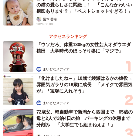
の猫の愛らしさに悶絶…！ 「こんなかわいい
pic.twitter.com/XhIXDTTdmu
構図あります？」「ベストショットすぎる！」
梨木 香奈
— 七🐶雑種犬つるちゃん (@tsurutsuru710)
September 10,
2026.08.08
2023
アクセスランキング
「マンションの規約で抱っこ移動が原則、12キロ
「ウソだろ」体重130kgの女性芸人オダウエダ
あり飼い主の腕がしばらく辛い」
植田 大学時代のほっそり姿に「マジで」
七さんは「エレベーターに乗っている時間に耐えれば、
後は何ともないことは理解しているようなので、（降りる
まいどなメディア
と）普段通りの様子に戻ります。マンションの規約上、敷
「化けましたね～」10歳で綾瀬はるかの娘役→
雰囲気ガラリの18歳に成長 「メイクで雰囲気
地内は抱っこ移動が原則なので１２キロをずっと抱っこし
が」「宝塚に入れそう」
ている飼い主の腕の方がしばらく辛いくらいです」といい
ます。また「実家では自宅にはない大きなソファーがお気
まいどなメディア
に入りで、いつもすぐに飛び乗って寛いでいます」（七さ
72歳父、軽自動車で新潟から四国まで 65歳の
母と2人で3泊4日の旅 パーキングの休憩まで
ん）とのことなので、つるちゃんはご実家でも楽しく過ご
分刻み… 「大学生でも組まねえよ！」
しているようです。