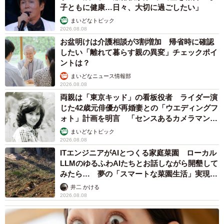
子ともに健康…日々、大切に過ごしたい」
まいどなトピック
2026.08.08
お盆明けは介護相談が3割増加 帰省時に確認
したい「離れて暮らす親の異変」チェックポイ
ントは？
まいどなニュース情報部
2026.08.08
両親は「東京キッド」の看板役者 ライダー演
じた42歳元俳優が再婚妻との「ウエディングフ
ォト」計画を明言 「センスあるカメラマン求
む」
まいどなトピック
2026.08.08
ITエンジニアがAIとつくる家庭菜園 ローカル
LLMのゆるふわAIたちとお話しながら開墾して
みたら… 夢の「スマートな菜園生活」実現な
るか
井二 かける
2026.08.08