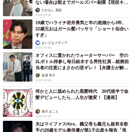
ない場合は朝までガールズバー副業【現役キャ
ストに取材】
たかなし 亜妖
2026.08.08
19歳でハライチ岩井勇気と年の差婚から3年、
22歳元おはガール髪バッサリ「ショート似合い
すぎ」
まいどなメディア
2026.08.08
オフィスに置かれたウォーターサーバー 空の
2Lボトル持参し毎日給水する男性社員→総務担
当者の注意にまさかの逆ギレ！【弁護士が解
説】
長澤 芳子
2026.08.08
何かと人に舐められた黒髪時代 30代後半で金
4/5
髪デビューしたら…人生が激変！【漫画】
眠るつるちゃん、まつ毛が長いですね (画像提供：七 雑種犬つるちゃん
さん)
海川 まこと
2026.08.08
夫はマイファスHiro、義父母も義兄も超有名歌
手の28歳モデル兼俳優が第1子出産を報告「母