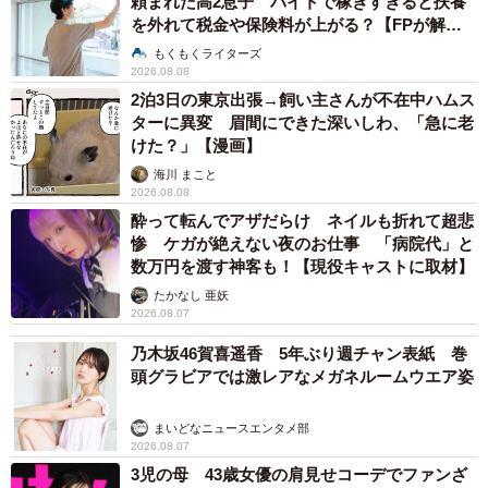
頼まれた高2息子 バイトで稼ぎすぎると扶養
を外れて税金や保険料が上がる？【FPが解
説】
もくもくライターズ
2026.08.08
2泊3日の東京出張→飼い主さんが不在中ハムス
ターに異変 眉間にできた深いしわ、「急に老
けた？」【漫画】
海川 まこと
2026.08.08
酔って転んでアザだらけ ネイルも折れて超悲
惨 ケガが絶えない夜のお仕事 「病院代」と
数万円を渡す神客も！【現役キャストに取材】
たかなし 亜妖
2026.08.07
乃木坂46賀喜遥香 5年ぶり週チャン表紙 巻
頭グラビアでは激レアなメガネルームウエア姿
まいどなニュースエンタメ部
2026.08.07
3児の母 43歳女優の肩見せコーデでファンざ