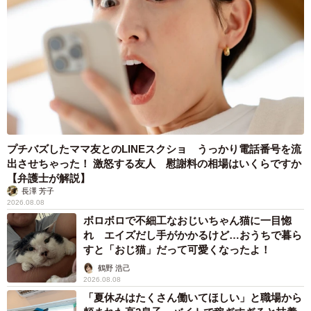
プチバズしたママ友とのLINEスクショ うっかり電話番号を流
出させちゃった！ 激怒する友人 慰謝料の相場はいくらですか
【弁護士が解説】
長澤 芳子
2026.08.08
ボロボロで不細工なおじいちゃん猫に一目惚
れ エイズだし手がかかるけど…おうちで暮ら
すと「おじ猫」だって可愛くなったよ！
鶴野 浩己
2026.08.08
「夏休みはたくさん働いてほしい」と職場から