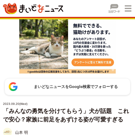
まいどなニュースをGoogle検索でフォローする
2023.09.20(Wed)
「みんなの勇気を分けてもらう」犬が話題 これ
で安心？家族に前足をあずける姿が可愛すぎる
山本 明