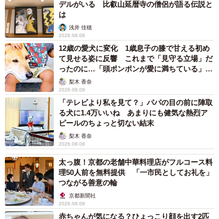
デルがいる 比叡山延暦寺の僧侶が語る伝説と
は
――声をかけてこられる方もいるのでは？
浅井 佳穂
2026.08.08
ペット可マンションとはいえ犬好きな方ばかりではないと
12歳の愛犬に変化 1歳息子の膝で甘える初め
思うのでなるべく端の方でガードするように乗っています
て見せる姿に反響 これまで「見守る立場」だ
ったのに…「頭ポンポンが愛に満ちている」
が、「かわいいね」「大人しいね」と声をかけて下さる方
「尊…」
梨木 香奈
が多く、ありがたいです。本人は話しかけないでくれ…と
2026.08.08
いった感じですが。
「テレビより私を見て？」パパの目の前に陣取
る犬に1.4万いいね あまりにも健気な熱烈ア
ピールのちょっと切ない結末
――がんばるつるちゃんの姿が拡散しました。
梨木 香奈
2026.08.08
大きな反響があり驚いています。かわいいというコメント
太っ腹！京都の老舗中華料理店がフルコース料
とともに、皆さんのつるへの励ましの気持ちも伝わってき
理50人前を無料提供 「一市民としてお礼を」
たのが嬉しかったです。
つながる善意の輪
京都新聞社
苦手なエレベーターに乗る時はみんなの勇気を分けてもら
2026.08.08
う
#つるちゃん
赤ちゃんが気になる？ひょっこり顔を出す2匹
#雑種犬
#犬のいる暮らし