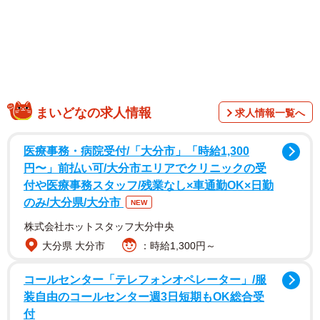
まいどなの求人情報
求人情報一覧へ
写真を投稿したのは飼い主である七さん
（@tsurutsuru710）のアカウントです。犬さんは現在３歳
医療事務・病院受付/「大分市」「時給1,300
になる女の子でお名まえは「つるちゃん」といいます。
牛
円〜」前払い可/大分市エリアでクリニックの受
付や医療事務スタッフ/残業なし×車通勤OK×日勤
舎で飼育されていたお母さん犬からうまれたつるちゃん
のみ/大分県/大分市
NEW
が、七さんのお家にお迎えされるまでの経緯については以
株式会社ホットスタッフ大分中央
前「まいどなニュース」でもご紹介しました。
大分県 大分市
：時給1,300円～
「かわいいですね 勇気をもらいつつ癒しを供給、オキシト
コールセンター「テレフォンオペレーター」/服
シンドバドバ出ますね☆」
装自由のコールセンター週3日短期もOK総合受
「可愛いすぎますね。がんばれ」
付