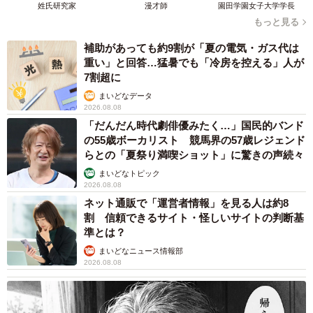
の在宅介護中につるを連れて行くと犬好きの父がとても喜
姓氏研究家
漫才師
園田学園女子大学学長
び、寝込む父の横にずっと寄り添って立派にセラピードッ
もっと見る
グの役目を果たしてくれました」と七さんは、愛犬とご実
補助があっても約9割が「夏の電気・ガス代は
家の家族との思い出を語っています。
重い」と回答…猛暑でも「冷房を控える」人が
7割超に
まいどなデータ
2026.08.08
「だんだん時代劇俳優みたく…」国民的バンド
の55歳ボーカリスト 競馬界の57歳レジェンド
らとの「夏祭り満喫ショット」に驚きの声続々
まいどなトピック
2026.08.08
ネット通販で「運営者情報」を見る人は約8
割 信頼できるサイト・怪しいサイトの判断基
準とは？
まいどなニュース情報部
2026.08.08