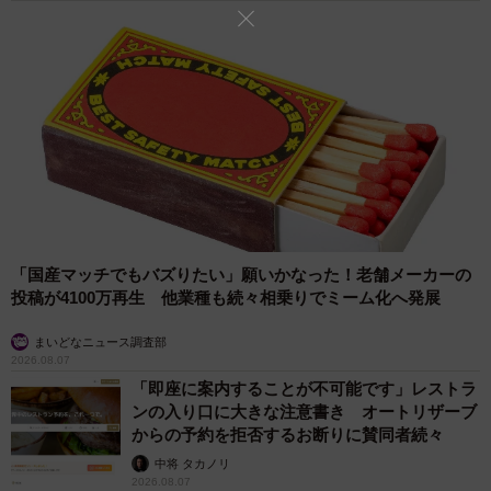
ドの使用法に困惑し、「これをどうやったら、手持ちのコ
スメと合うように使えるか」と常連が駆け込んできたこと
もあったそうだ。そんなスタッフの実力は、店舗でも落ち
づらいと話題のリップをさらに落ちにくくさせる方法や、
今トレンドとなっている中国風の「千金メイク」の肌の仕
上げ方も、多種ブランドのアイテムを使って仕上げる方法
などを聞いていると実感することができた。
「国産マッチでもバズりたい」願いかなった！老舗メーカーの
投稿が4100万再生 他業種も続々相乗りでミーム化へ発展
まいどなニュース調査部
2026.08.07
「即座に案内することが不可能です」レストラ
ンの入り口に大きな注意書き オートリザーブ
からの予約を拒否するお断りに賛同者続々
中将 タカノリ
2026.08.07