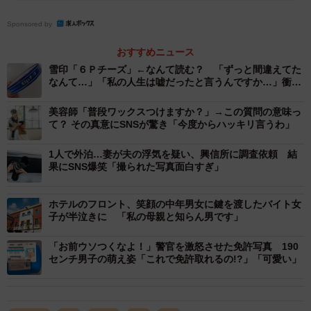
Sponsored by
おすすめニュース
雪印「６Ｐチーズ」←なんて読む？ 「ずっと間違えてた
なんて…」「私の人生は嘘だったと言うんですか…」衝撃
広がる
美容師「普段ワックスつけますか？」→この質問の意味っ
て？ その真意にSNSが驚き「今度からハッキリ言うわ」
1人で外泊…妻が夫の浮気を疑い、興信所に調査依頼 結
2/11
果にSNS爆笑「撮られた写真面白すぎ」
「アットコスメストア」で初めて出店したSUQQU。ほかにもシャネル、
RMK、ランコムなどデパートでおなじみのブランドも。もちろんすべて
ホテルのフロント、笑顔の中年男女に鍵を渡したバイト女
試せる（一部、高額商品のみスタッフが対応）
子が半泣きに 「私の母親と知らん男です」
ちなみにプチプラと高級ブランドが同じ店内に並ぶという
「お前ウソつくなよ！」警官を激怒させた免許写真 190
センチ男子の萌え姿「これで免許取れるの!?」「可愛い」
のは画期的だ。雑誌であれば、高級ブランドが、そのペー
ジで並ぶ商品に対して掲載可否を判断することも珍しくな
い。ましてや店舗であれば、そのハードルの高さはなおさ