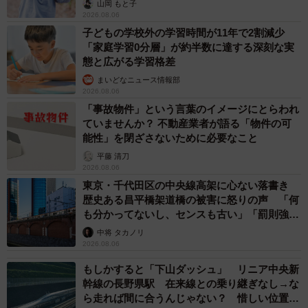
山岡 もと子
2026.08.06
子どもの学校外の学習時間が11年で2割減少
「家庭学習0分層」が約半数に達する深刻な実
態と広がる学習格差
まいどなニュース情報部
2026.08.06
「事故物件」という言葉のイメージにとらわれ
ていませんか？ 不動産業者が語る「物件の可
能性」を閉ざさないために必要なこと
平藤 清刀
2026.08.06
東京・千代田区の中央線高架に心ない落書き
歴史ある昌平橋架道橋の被害に怒りの声 「何
も分かってないし、センスも古い」「罰則強化
して」
中将 タカノリ
2026.08.06
もしかすると「下山ダッシュ」 リニア中央新
幹線の長野県駅 在来線との乗り継ぎなし→な
ら走れば間に合うんじゃない？ 惜しい位置関