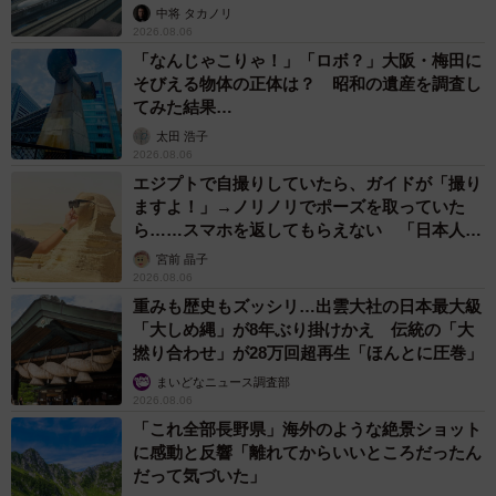
係が反響
中将 タカノリ
2026.08.06
「なんじゃこりゃ！」「ロボ？」大阪・梅田に
そびえる物体の正体は？ 昭和の遺産を調査し
てみた結果…
太田 浩子
2026.08.06
エジプトで自撮りしていたら、ガイドが「撮り
ますよ！」→ノリノリでポーズを取っていた
ら……スマホを返してもらえない 「日本人は
カモ代表かも」「私は6時間で3万円払った」
宮前 晶子
2026.08.06
重みも歴史もズッシリ…出雲大社の日本最大級
「大しめ縄」が8年ぶり掛けかえ 伝統の「大
撚り合わせ」が28万回超再生「ほんとに圧巻」
まいどなニュース調査部
2026.08.06
「これ全部長野県」海外のような絶景ショット
に感動と反響「離れてからいいところだったん
だって気づいた」