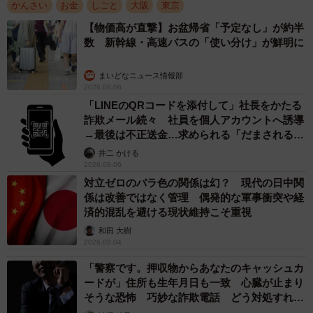
かんさい
お金
しごと
大阪
東京
ら。しかも同店は、商品をテスターで試せるとあって、数
【物価高が直撃】お盆帰省「予定なし」が約半
百円と数万円の商品（ちなみに高額商品はスタッフへの声
数 新幹線・高速バスの「使い分け」が鮮明に
がけを）も、比べられ、品質が見極められる恐さもある。
それを凌駕する魅力があるということなのだ。
まいどなニュース情報部
2026.08.06
「LINEのQRコードを添付して」社長をかたる
詐欺メール続々 社員を個人アカウントへ誘導
→最後は不正送金…求められる「だまされる前
提」の対策
井二 かける
2026.08.06
対立ゼロのバラ色の関係は幻？ 現代の日中関
係は改善ではなく管理 偶発的な軍事衝突や経
済的混乱を避ける現状維持こそ重視
和田 大樹
2026.08.04
「警察です。押収物からあなたのキャッシュカ
3/11
ードが」住所も生年月日も一致 心臓が止まり
そうな恐怖 巧妙な詐欺電話 どう対処すれ
「@cosme」を運営する「アイスタイル」の代表取締役社長の遠藤宗さ
ば…