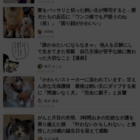
2026.08.06
髪をバッサリと切った飼い主が帰宅すると→愛
犬たちの反応に「ワンコ様でも戸惑うのね
（笑）」「困り顔がかわいい」
ANNA
2026.08.06
「誰かみたいにならなきゃ」 他人を正解にし
て生きてきた母親 自己主張が苦手な娘に教わ
った大切なこと【漫画】
海川 まこと
2026.08.06
「かわいいストーカーに追われています」甘え
ん坊な元保護猫 最後は飼い主にダイブする姿
に「間違いなく犬」「完全に親子」と反響
梨木 香奈
2026.08.06
がんと片目の失明、3時間おきの壮絶な介護を
乗り越えた猫 「叶わないかもしれない」と覚
悟した19歳の誕生日を迎えて感動
古川 諭香