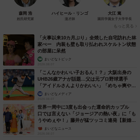
の特徴などを把握した上で、お客さまにプチプラ、デパコ
ス関係なく提案できます」とのことだ。
森岡 浩
ハイヒール・リンゴ
大江 篤
姓氏研究家
漫才師
園田学園女子大学学長
もっと見る
「火事以来10カ月ぶり」全焼した自宅訪れた林
家ぺー 内装も壁も取り払われスケルトン状態
の部屋に呆然
まいどなトピック
2026.08.07
「こんなかわいい子おるん！？」大阪出身の
UHB26歳アナが話題…父は元プロ野球選手
「アイドルさんよりかわいい」「めちゃ爽や
か」
まいどなメディア
2026.08.07
4/11
世界一周中に3度も出会った運命的カップル
口では言えない「ジョージアの熱い夜」に「も
9月1日にオープンした「アットコスメ大阪」ではスタッフによるタッチ
うやめぇや！」藤井が猛ツッコミ連発【新婚さ
アップ（化粧のお試し、お直し）がしやすいスペースも
ん】
まいどなニュース
2026.08.07
その結果、他店舗の接客でつい買ってしまった高級ブラン