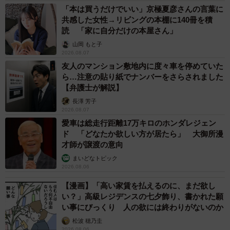
「本は買うだけでいい」京極夏彦さんの言葉に
共感した女性→リビングの本棚に140冊を積
読 「家に自分だけの本屋さん」
山岡 もと子
2026.08.07
友人のマンション敷地内に度々車を停めていた
ら…注意の貼り紙でナンバーをさらされました
【弁護士が解説】
長澤 芳子
2026.08.07
愛車は総走行距離17万キロのホンダレジェン
ド 「どなたか欲しい方が居たら」 大御所漫
才師が譲渡の意向
まいどなトピック
2026.08.06
【漫画】「高い家賃を払えるのに、まだ欲し
い？」高級レジデンスの七夕飾り、書かれた願
い事にびっくり 人の欲には終わりがないのか
松波 穂乃圭
2026.08.06