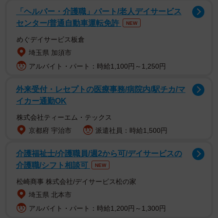
美容系総合ポータルサイト「@cosme」を運営する「アイ
「ヘルパー・介護職」パート/老人デイサービス
スタイル」（東京都港区）グループによる同店は、2007年
センター/普通自動車運転免許
NEW
に1号店を新宿にオープン。現在国内に28店舗、海外では3
めぐデイサービス板倉
店舗を展開している。
埼玉県 加須市
アルバイト・パート：時給1,100円～1,250円
関西の人気商業施設「ルクア大阪」からのリクエストもあ
り、西日本最大規模となる旗艦店「アットコスメ大阪（以
外来受付・レセプトの医療事務/病院内/駅チカ/マ
下、大阪店）」（大阪市北区）が9月1日にオープン。デパ
イカー通勤OK
コス（デパートで販売されている化粧品、カウンターがあ
株式会社ティーエム・テックス
り高級志向のブランドが中心）の「シャネル」「スック」
京都府 宇治市
派遣社員：時給1,500円
も同店として初めて加わり、「化粧品業界での見られ方が
介護福祉士/介護職員/週2から可/デイサービスの
変わり、出来ることがグッと増えてきた」と代表取締役社
介護職/シフト相談可
NEW
長の遠藤宗さんが語るように、プチプラから高級ブランド
松崎商事 株式会社/デイサービス松の家
までが注目しているブランドへと成長している。
埼玉県 北本市
アルバイト・パート：時給1,200円～1,300円