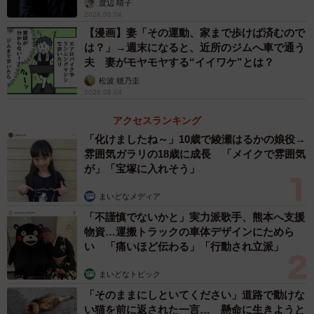
渡辺 晴子
ん
2026.08.04
【漫画】妻「その運動、家まで歩けば済むので
はたして、どういった点が人気につながっているのか、遠
は？」→週末になると、近所のジムへ車で通う
藤さんに詳しく聞いた。
夫 妻がモヤモヤする“イイワケ”とは？
松波 穂乃圭
お客さまのために…接客しない
2026.08.04
関西の店舗はこれまで面積が限られ、混雑していたのもあ
アクセスランキング
「化けましたね～」10歳で綾瀬はるかの娘役→
るが、客側として見ていた限り接客の印象は薄かった。
雰囲気ガラリの18歳に成長 「メイクで雰囲気
「お客さまが望まない限り、積極的な接客はいたしませ
が」「宝塚に入れそう」
ん。スタッフにも必ずしも今日売らなくていい、もしもお
まいどなメディア
客さまが悩んでいたら、”今日は買わない”ことを勧めるよう
「不謹慎でないかと」実力派歌手、熊本へ支援
にと伝えています。気軽に入って、出られるお店であるこ
物資…運搬トラックの車体デザインにためら
とを大事にしています」と遠藤さん。
い 「痛いほど伝わる」「行動され立派」
そこで、気になるのは”買わなくていい”と言われた客側の反
まいどなトピック
応だ。実際に、買わずに帰ることも多いらしいが、改めて
「そのままにしといてください」道路で動けな
い猫を前に返された一言… 懸命に生きようと
来店する客も。特に印象的だったと話してくれたのが、翌