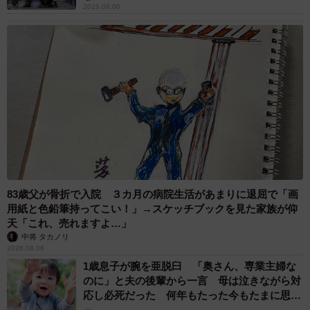
2026.08.06
83歳父が骨折で入院 ３カ月の病院生活があまりに退屈で「画
用紙と色鉛筆持ってこい！」→スケッチブックを見た家族が仰
天「これ、売れますよ…」
中将 タカノリ
2026.08.06
1歳息子が腕を亜脱臼 「奥さん、専業主婦な
のに」と夫の後輩から一言 母は泣きながら対
応し必死だった 何年もたった今もたまに思い
出し…