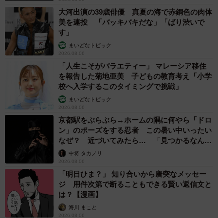
大河出演の39歳俳優 真夏の海で赤銅色の肉体
美を連投 「バッキバキだな」「ばり渋いで
す」
まいどなトピック
2026.08.06
「人生こそがバラエティー」 マレーシア移住
を報告した菊地亜美 子どもの教育考え「小学
校へ入学するこのタイミングで挑戦」
まいどなトピック
2026.08.06
京都駅をぶらぶら→ホームの隅に何やら「ドロ
ン」のポーズをする忍者 この暑い中いったい
なぜ？ 近づいてみたら… 「見つかるなんて
未熟」
中将 タカノリ
2026.08.06
「明日ひま？」 知り合いから唐突なメッセー
ジ 用件次第で断ることもできる賢い返信文と
は？【漫画】
海川 まこと
2026.08.06