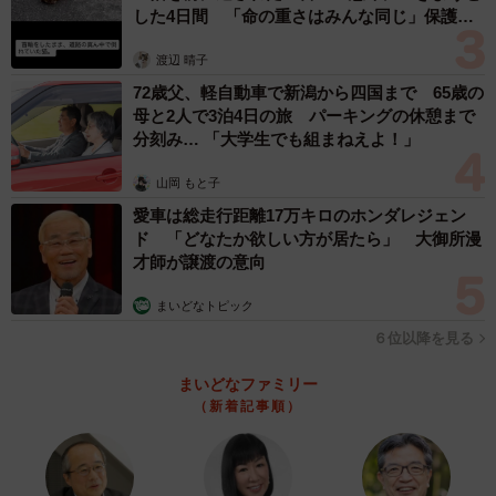
した4日間 「命の重さはみんな同じ」保護団
日に戻ってきた客。悩んでいた商品は1点だけだったにも関
体代表の訴え
わらず、5万円分も購入。その理由が「そんな言葉をこれま
渡辺 晴子
で言われたことなかったからだ」という。ほかにも買わな
72歳父、軽自動車で新潟から四国まで 65歳の
母と2人で3泊4日の旅 パーキングの休憩まで
くていい気軽さを実感して、友だちを連れてくる客と顧客
分刻み… 「大学生でも組まねえよ！」
拡大へと結びついているそうだ。
山岡 もと子
はたして、接客できるのか？
愛車は総走行距離17万キロのホンダレジェン
ド 「どなたか欲しい方が居たら」 大御所漫
と、考えるとスタッフにコスメの知識が必要ないのではな
才師が譲渡の意向
いのか？と思ってしまったが、「少なくとも2カ月に1回ペ
まいどなトピック
ースでスタッフが本社で研修を受けるほか、取り扱いブラ
６位以降を見る
ンドの研修にも積極的に参加しています。また、当社は、
他社の化粧ブランドの研修プログラムを組んでいる実績も
まいどなファミリー
あります。特定のブランドに所属すれば自社商品には精通
（新着記事順）
していても、他社については詳しくないかもしれません
が、ここでは多様なブランドを取り扱うため、各ブランド