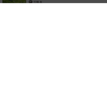
行橋 友
2026.08.06
「ミステリーの女王」と呼ばれた作家の娘は「2時間サスペンス
の女王」 聞いていたのと違う血液型に「私は誰の子なの？」
【徹子の部屋】
まいどなニュース
2026.08.06
「わぁ…姐さん…」「永遠にお美しい」 大女
優岩下志麻さん、写真家のインスタに登場