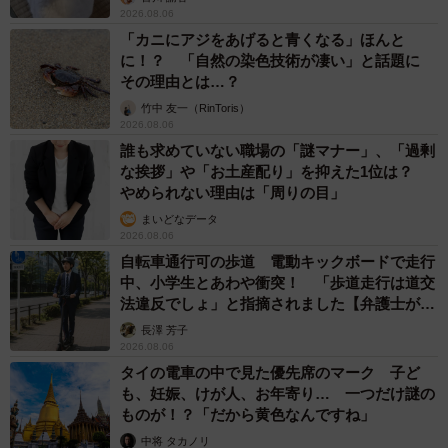
2026.08.06
「カニにアジをあげると青くなる」ほんと
に！？ 「自然の染色技術が凄い」と話題に
その理由とは…？
竹中 友一（RinToris）
2026.08.06
誰も求めていない職場の「謎マナー」、「過剰
な挨拶」や「お土産配り」を抑えた1位は？
やめられない理由は「周りの目」
まいどなデータ
2026.08.06
自転車通行可の歩道 電動キックボードで走行
中、小学生とあわや衝突！ 「歩道走行は道交
法違反でしょ」と指摘されました【弁護士が解
説】
長澤 芳子
2026.08.06
タイの電車の中で見た優先席のマーク 子ど
も、妊娠、けが人、お年寄り… 一つだけ謎の
ものが！？「だから黄色なんですね」
中将 タカノリ