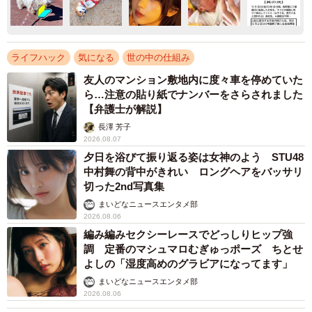
ライフハック
気になる
世の中の仕組み
友人のマンション敷地内に度々車を停めていた
ら…注意の貼り紙でナンバーをさらされました
【弁護士が解説】
長澤 芳子
2026.08.07
夕日を浴びて振り返る姿は女神のよう STU48
中村舞の背中がきれい ロングヘアをバッサリ
切った2nd写真集
まいどなニュースエンタメ部
2026.08.06
編み編みセクシーレースでどっしりヒップ強
調 定番のマシュマロむぎゅっポーズ ちとせ
よしの「湿度高めのグラビアになってます」
まいどなニュースエンタメ部
2026.08.06