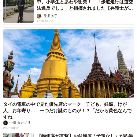
中、小学生とあわや衝突！ 「歩道走行は道交
法違反でしょ」と指摘されました【弁護士が解
説】
長澤 芳子
2026.08.06
タイの電車の中で見た優先席のマーク 子ども、妊娠、けが
人、お年寄り… 一つだけ謎のものが！？「だから黄色なんで
すね」
中将 タカノリ
2026.08.06
【物価高が直撃】お盆帰省「予定なし」が約半