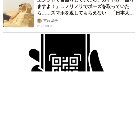
ますよ！」→ノリノリでポーズを取っていた
ら……スマホを返してもらえない 「日本人は
カモ代表かも」「私は6時間で3万円払った」
宮前 晶子
2026.08.06
「LINEのQRコードを添付して」社長をかたる詐欺メール
続々 社員を個人アカウントへ誘導→最後は不正送金…求めら
れる「だまされる前提」の対策
井二 かける
2026.08.06