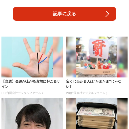
記事に戻る
【当選】金運が上がる直前に起こるサ
宝くじ当たる人は“たまたま”じゃな
イン
い?!
PR(合同会社デジタルファーム )
PR(合同会社デジタルファーム )