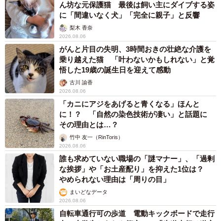
ん坊な元保護猫 最後は飼い主にダイブする姿
に「間違いなく犬」「完全に親子」と反響
梨木 香奈
2026.08.06
がんと片目の失明、3時間おきの壮絶な介護を
乗り越えた猫 「叶わないかもしれない」と覚
悟した19歳の誕生日を迎えて感動
古川 諭香
2026.08.06
「カニにアジをあげると青くなる」ほんと
に！？ 「自然の染色技術が凄い」と話題に
その理由とは…？
竹中 友一（RinToris）
2026.08.06
誰も求めていない職場の「謎マナー」、「過剰
な挨拶」や「お土産配り」を抑えた1位は？
やめられない理由は「周りの目」
まいどなデータ
2026.08.06
自転車通行可の歩道 電動キックボードで走行