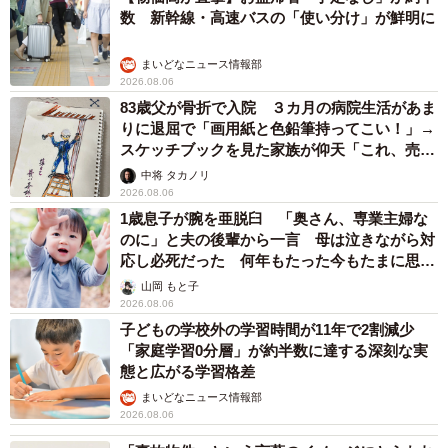
数 新幹線・高速バスの「使い分け」が鮮明に
まいどなニュース情報部
2026.08.06
83歳父が骨折で入院 ３カ月の病院生活があま
りに退屈で「画用紙と色鉛筆持ってこい！」→
スケッチブックを見た家族が仰天「これ、売れ
ますよ…」
中将 タカノリ
2026.08.06
1歳息子が腕を亜脱臼 「奥さん、専業主婦な
のに」と夫の後輩から一言 母は泣きながら対
応し必死だった 何年もたった今もたまに思い
出し…
山岡 もと子
2026.08.06
子どもの学校外の学習時間が11年で2割減少
「家庭学習0分層」が約半数に達する深刻な実
態と広がる学習格差
まいどなニュース情報部
2026.08.06