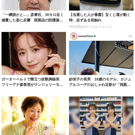
「一瞬誰かと…」彦摩呂、30キロ近く
【当選した人が暴露】宝くじ運が動く
減量した姿に反響 既製品の防護服が
時、必ずある前触れ
着られると...
PR(合同会社デジタルファーム )
ガーターベルトで際立つ妖艶脚線美
紗栄子の長男 18歳のモデル、カジュ
フリーアナ森香澄がランジェリーモデ
アルコーデのおしゃれ近影が「両親の
ルに ｢PE...
いいとこ取...