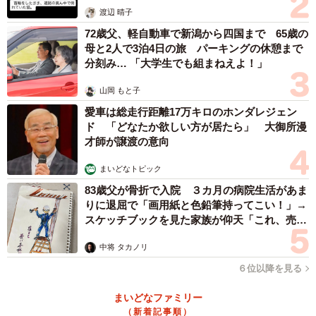
渡辺 晴子
72歳父、軽自動車で新潟から四国まで 65歳の
母と2人で3泊4日の旅 パーキングの休憩まで
分刻み… 「大学生でも組まねえよ！」
山岡 もと子
愛車は総走行距離17万キロのホンダレジェン
ド 「どなたか欲しい方が居たら」 大御所漫
才師が譲渡の意向
まいどなトピック
83歳父が骨折で入院 ３カ月の病院生活があま
りに退屈で「画用紙と色鉛筆持ってこい！」→
スケッチブックを見た家族が仰天「これ、売れ
ますよ…」
中将 タカノリ
６位以降を見る
まいどなファミリー
（新着記事順）