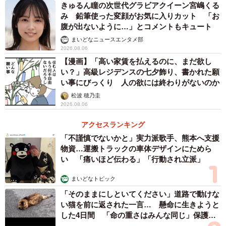
きゅるん瞳の次世代グラビアクイーン宮嶋くる
み 鉛筆使った変顔がお気に入りカット 「お
腹が出ないように…」とコメントもキュート
まいどなニュースエンタメ部
2026.08.06
【漫画】「高い家賃を払えるのに、まだ欲し
い？」高級レジデンスの七夕飾り、書かれた願
い事にびっくり 人の欲には終わりがないのか
松波 穂乃圭
2026.08.06
アクセスランキング
「不謹慎でないかと」実力派歌手、熊本へ支援
物資…運搬トラックの車体デザインにためら
い 「痛いほど伝わる」「行動され立派」
まいどなトピック
「そのままにしといてください」道路で動けな
い猫を前に返された一言… 懸命に生きようと
した4日間 「命の重さはみんな同じ」保護団
体代表の訴え