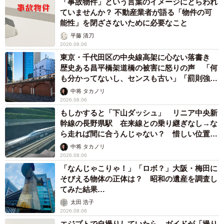
「事故物件」という言葉のイメージにとらわれ
ていませんか？ 不動産業者が語る「物件の可
能性」を閉ざさないために必要なこと
平藤 清刀
2026.08.06
東京・千代田区の中央線高架に心ない落書き
歴史ある昌平橋架道橋の被害に怒りの声 「何
も分かってないし、センスも古い」「罰則強化
して」
中将 タカノリ
2026.08.06
もしかすると「下山ダッシュ」 リニア中央新
幹線の長野県駅 在来線との乗り継ぎなし→な
ら走れば間に合うんじゃない？ 惜しい位置関
係が反響
中将 タカノリ
2026.08.06
「なんじゃこりゃ！」「ロボ？」大阪・梅田に
そびえる物体の正体は？ 昭和の遺産を調査し
てみた結果…
太田 浩子
2026.08.06
エジプトで自撮りしていたら、ガイドが「撮り