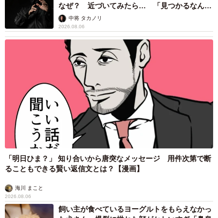
なぜ？ 近づいてみたら… 「見つかるなんて
未熟」
中将 タカノリ
2026.08.06
「明日ひま？」 知り合いから唐突なメッセージ 用件次第で断
ることもできる賢い返信文とは？【漫画】
海川 まこと
2026.08.06
飼い主が食べているヨーグルトをもらえなかっ