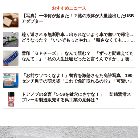
おすすめニュース
【写真】一体何が起きた！？謎の液体が大量流出したUSB
アダプター
繰り返される無断駐車→出られないよう車で塞いで帰宅→
どうなった？ 「いいぞもっとやれ」「晒さなくても…」効
果テキメンの“撃退法”に様々な反響
雪印「６Ｐチーズ」←なんて読む？ 「ずっと間違えてた
なんて…」「私の人生は嘘だったと言うんですか…」衝撃
広がる
「お前ウソつくなよ！」警官を激怒させた免許写真 190
センチ男子の萌え姿「これで免許取れるの!?」「可愛い」
ドアノブの金言「5-56を鍵穴にさすな！」 防錆潤滑ス
プレーを製造販売する呉工業の見解は？