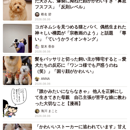
た犬さん、爆裂に拗ねた顔がかわいすぎ「鼻息
フスフス」「反則レベル」
椎名 碧
2026.08.06
コガネムシを見つめる猫とパパ、偶然生まれた
神々しい構図が「宗教画のよう」と話題 「尊
い」「ていうかライオンキング」
梨木 香奈
2026.08.06
髪をバッサリと切った飼い主が帰宅すると→愛
犬たちの反応に「ワンコ様でも戸惑うのね
（笑）」「困り顔がかわいい」
ANNA
2026.08.06
「誰かみたいにならなきゃ」 他人を正解にし
て生きてきた母親 自己主張が苦手な娘に教わ
った大切なこと【漫画】
海川 まこと
2026.08.06
「かわいいストーカーに追われています」甘え