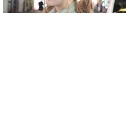
原則ゆるっと週3勤務 カード支払い日直前は鬼出勤 借金に追
われる風俗嬢 それでも足りない場合は朝までガールズバー副
業【現役キャストに取材】
たかなし 亜妖
2026.08.08
19歳でハライチ岩井勇気と年の差婚から3年、
22歳元おはガール髪バッサリ「ショート似合い
すぎ」
まいどなメディア
2026.08.08
オフィスに置かれたウォーターサーバー 空の
2Lボトル持参し毎日給水する男性社員→総務担
当者の注意にまさかの逆ギレ！【弁護士が解
説】