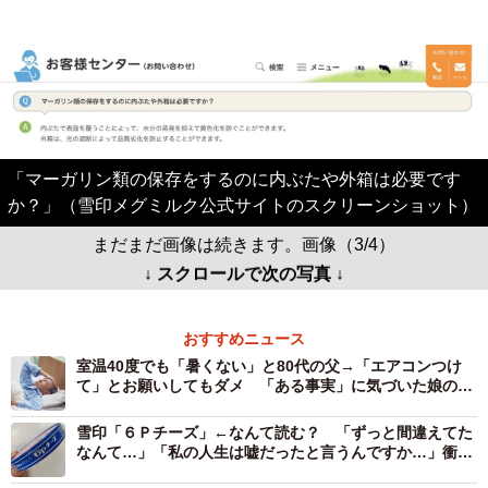
「マーガリン類の保存をするのに内ぶたや外箱は必要です
か？」（雪印メグミルク公式サイトのスクリーンショット）
まだまだ画像は続きます。画像（3/4）
↓ スクロールで次の写真 ↓
おすすめニュース
室温40度でも「暑くない」と80代の父→「エアコンつけ
て」とお願いしてもダメ 「ある事実」に気づいた娘の熱
中症対策が大成功
雪印「６Ｐチーズ」←なんて読む？ 「ずっと間違えてた
なんて…」「私の人生は嘘だったと言うんですか…」衝撃
広がる