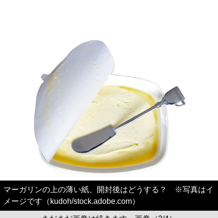
マーガリンの上の薄い紙、開封後はどうする？ ※写真はイ
メージです（kudoh/stock.adobe.com）