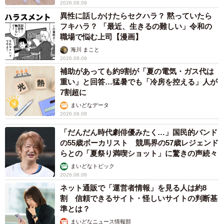
2026.08.09
異性に話しかけたらセクハラ？ 黙っていたら
フキハラ？ 「最近、生きるの難しい」令和の
職場で悩む上司【漫画】
海川 まこと
2026.08.09
補助があっても約9割が「夏の電気・ガス代は
重い」と回答…猛暑でも「冷房を控える」人が
7割超に
まいどなデータ
2026.08.08
「だんだん時代劇俳優みたく…」国民的バンド
の55歳ボーカリスト 競馬界の57歳レジェンド
らとの「夏祭り満喫ショット」に驚きの声続々
まいどなトピック
2026.08.08
ネット通販で「運営者情報」を見る人は約8
割 信頼できるサイト・怪しいサイトの判断基
準とは？
まいどなニュース情報部