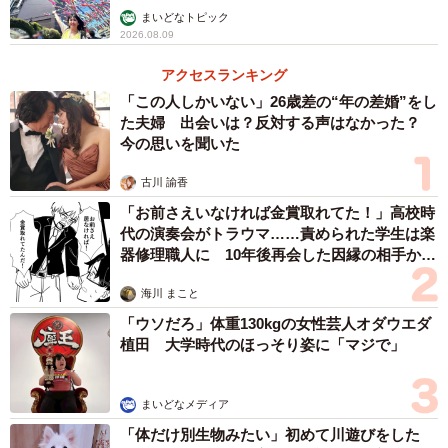
まいどなトピック
2026.08.09
アクセスランキング
「この人しかいない」26歳差の“年の差婚”をし
た夫婦 出会いは？反対する声はなかった？
今の思いを聞いた
古川 諭香
「お前さえいなければ金賞取れてた！」高校時
代の演奏会がトラウマ……責められた学生は楽
器修理職人に 10年後再会した因縁の相手から
思わぬ申し出【漫画】
海川 まこと
「ウソだろ」体重130kgの女性芸人オダウエダ
植田 大学時代のほっそり姿に「マジで」
まいどなメディア
「体だけ別生物みたい」初めて川遊びをした