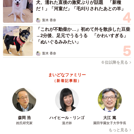
犬、濡れた直後の激変ぶりが話題 「新種
だ！」「河童だ」「毛刈りされたあとの羊」
梨木 香奈
「これが不動柴か…」初めて外を散歩した豆柴
→2分後、足元でうるうる 「かわいすぎる」
「ぬいぐるみみたい」
梨木 香奈
６位以降を見る
まいどなファミリー
（新着記事順）
森岡 浩
ハイヒール・リンゴ
大江 篤
姓氏研究家
漫才師
園田学園女子大学学長
もっと見る