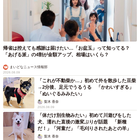
帰省は控えても感謝は届けたい…「お盆玉」って知ってる？
「あげる派」の4割が金額アップ、相場はいくら？
まいどなニュース情報部
2026.08.09
「これが不動柴か…」初めて外を散歩した豆柴
→2分後、足元でうるうる 「かわいすぎる」
「ぬいぐるみみたい」
梨木 香奈
2026.08.09
「体だけ別生物みたい」初めて川遊びをした
犬、濡れた直後の激変ぶりが話題 「新種
だ！」「河童だ」「毛刈りされたあとの羊」
梨木 香奈