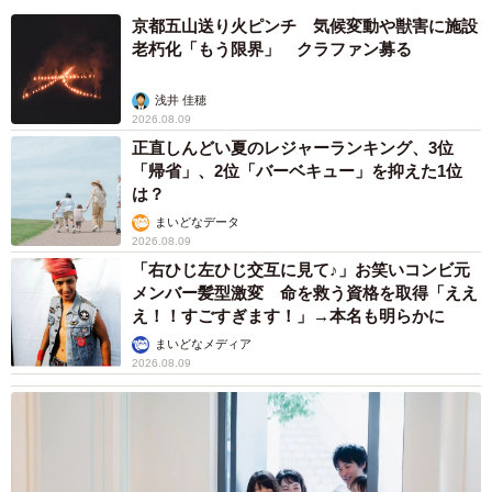
京都五山送り火ピンチ 気候変動や獣害に施設
老朽化「もう限界」 クラファン募る
浅井 佳穂
2026.08.09
正直しんどい夏のレジャーランキング、3位
「帰省」、2位「バーベキュー」を抑えた1位
は？
まいどなデータ
2026.08.09
「右ひじ左ひじ交互に見て♪」お笑いコンビ元
メンバー髪型激変 命を救う資格を取得「ええ
え！！すごすぎます！」→本名も明らかに
まいどなメディア
2026.08.09