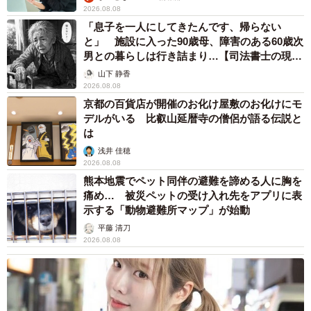
2026.08.08
「息子を一人にしてきたんです、帰らない
と」 施設に入った90歳母、障害のある60歳次
男との暮らしは行き詰まり…【司法書士の現場
から】
山下 静香
2026.08.08
京都の百貨店が開催のお化け屋敷のお化けにモ
デルがいる 比叡山延暦寺の僧侶が語る伝説と
は
浅井 佳穂
2026.08.08
熊本地震でペット同伴の避難を諦める人に胸を
痛め… 被災ペットの受け入れ先をアプリに表
示する「動物避難所マップ」が始動
平藤 清刀
2026.08.08