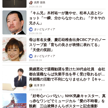
く…
高野 朋美
2026.08.09
「キム兄」木村祐一が激やせ、松本人志と2シ
ョット「一瞬、分からなかったわ」「テキヤの
兄さん」
まいどなメディア
2026.08.09
母は有名女優、慶応幼稚舎出身CBCアナのノー
スリーブ姿「育ちの良さが表情に表れてる」
「天使の笑顔」
まいどなメディア
2026.08.09
業績悪化で退職勧奨を受けた30代会社員 会社
都合退職ならば失業手当を早く受け取れるが…
再就職の活動で不利になりませんか？【キャリ
アカウンセラーが解説】
長澤 芳子
2026.08.09
「好奇心ハンパない」NHK気象キャスター、真
っ赤なワンピでミュージカル「愛の不時着」を
観劇 三山凌輝さんらポスターと記念撮影