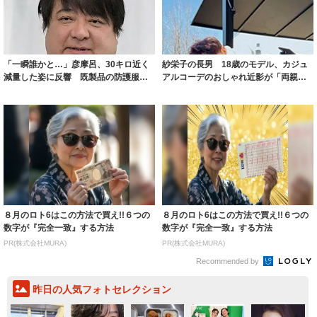
「一瞬誰かと…」彦摩呂、30キロ近く
紗栄子の長男 18歳のモデル、カジュ
減量した姿に反響 既製品の防護服が
アルコーデのおしゃれ近影が「両親の
着られると...
いいとこ取...
８月のロト6はこの方法で買え!!６つの
８月のロト6はこの方法で買え!!６つの
数字が『完全一致』する方法
数字が『完全一致』する方法
PR(株式会社MURA)
PR(株式会社MURA)
Recommended by
昨日の人気フォトセレクション