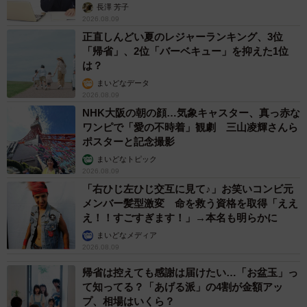
アカウンセラーが解説】
長澤 芳子
2026.08.09
正直しんどい夏のレジャーランキング、3位
「帰省」、2位「バーベキュー」を抑えた1位
は？
まいどなデータ
2026.08.09
NHK大阪の朝の顔…気象キャスター、真っ赤な
ワンピで「愛の不時着」観劇 三山凌輝さんら
ポスターと記念撮影
まいどなトピック
2026.08.09
「右ひじ左ひじ交互に見て♪」お笑いコンビ元
メンバー髪型激変 命を救う資格を取得「ええ
え！！すごすぎます！」→本名も明らかに
まいどなメディア
2026.08.09
帰省は控えても感謝は届けたい…「お盆玉」っ
て知ってる？「あげる派」の4割が金額アッ
プ、相場はいくら？