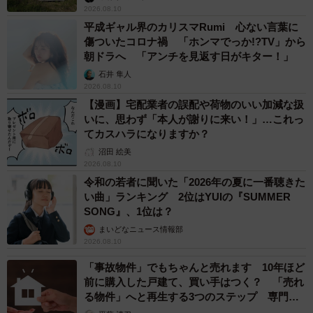
2026.08.10
「本体が汚れてしまった場合、表面の汚れを中性洗剤をつ
平成ギャル界のカリスマRumi 心ない言葉に
けて固く絞った ふきんで拭き取り、風通しの良い日陰で十
傷ついたコロナ禍 「ホンマでっか!?TV」から
分 乾燥していただければと思います。また、普段のお手入
朝ドラへ 「アンチを見返す日がキター！」
れについても週に１度、風通しの良い場所で陰干しをお願
石井 隼人
2026.08.10
いいたします」
【漫画】宅配業者の誤配や荷物のいい加減な扱
いに、思わず「本人が謝りに来い！」…これっ
◇ ◇
てカスハラになりますか？
沼田 絵美
2026.08.10
というわけで、どれだけ汚れてもビーズクッション本体の
令和の若者に聞いた「2026年の夏に一番聴きた
洗濯は禁止！でした。ネット上には、布団乾燥機のホース
い曲」ランキング 2位はYUIの『SUMMER
をクッション中央部に突っ込む、といったやり方で乾燥さ
SONG』、1位は？
せた猛者の投稿もありましたが、良品計画としては推奨さ
まいどなニュース情報部
2026.08.10
れていませんでした。実際、洗濯機にビーズが飛び散った
画像もネットにはあり、洗濯にはかなりのリスクがありそ
「事故物件」でもちゃんと売れます 10年ほど
前に購入した戸建て、買い手はつく？ 「売れ
うです。洗濯できない点も含めて、ビーズクッションを購
る物件」へと再生する3つのステップ 専門家
入する際の参考してください。
が解説