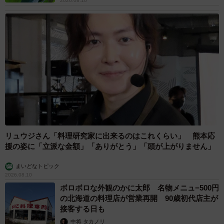
2026.08.10
ーービーズクッションは洗えますか？
「当社では、取り扱い説明書にも記載しておりますが、本
体の洗濯を禁止としております。主な理由は、製品特性上
洗ってしまうと 乾燥が十分にできずに内部にカビが発生し
てしまうこと、使用しているビーズは超微粒子のポリスチ
レン（発泡スチロール）であるため、破けて内部のビーズ
が飛び散ってしまうと、洗濯機内や部屋中がビーズまみれ
になってしまう恐れがあるためです」
リュウジさん「料理研究家に出来るのはこれくらい」 熊本応
やはり乾燥しきれないため、洗濯をそもそも禁止している
援の姿に「立派な金額」「ありがとう」「頭が上がりません」
とのこと。そして微細な発泡スチロールでできているた
まいどなトピック
め、ビーズが飛び散ると洗濯機がビーズまみれになってし
2026.08.10
まう恐れがある…とのことでした。
ボロボロな外観のかに太郎 名物メニュ−500円
の北海道の料理店が営業再開 90歳初代店主が
接客する日も
ーーどのようなケアが適切なのでしょうか。
中将 タカノリ