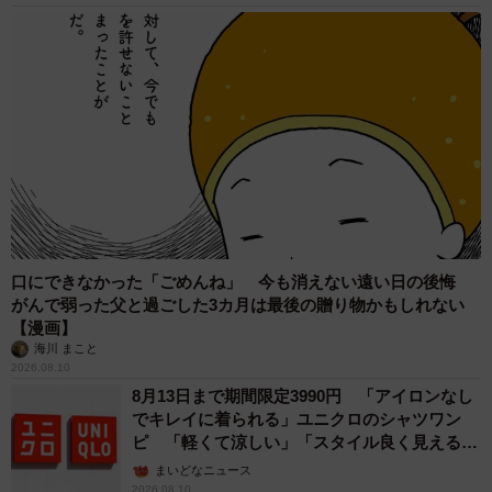
「全然乾かないツイートに対して『買うのをやめよう』と
いう方もいらっしゃったのですが、子どもが小さいときは
クッションの上でよく寝たり、授乳が楽だったり、良い点
もありました。私は気管支炎持ちで、咳がひどくて眠れな
いときはクッションにもたれるなどとても重宝しました。
あとメーカーさんには、頼むから内側のビーズが入ったカ
バーを防水のにしてほしいです。それか防水のビーズクッ
ションを売ってほしいです」
口にできなかった「ごめんね」 今も消えない遠い日の後悔
がんで弱った父と過ごした3カ月は最後の贈り物かもしれない
【漫画】
海川 まこと
2026.08.10
8月13日まで期間限定3990円 「アイロンなし
でキレイに着られる」ユニクロのシャツワン
ピ 「軽くて涼しい」「スタイル良く見える」
の声
まいどなニュース
2026.08.10