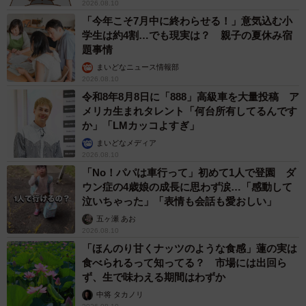
2026.08.10
「今年こそ7月中に終わらせる！」意気込む小
学生は約4割…でも現実は？ 親子の夏休み宿
題事情
まいどなニュース情報部
2026.08.10
令和8年8月8日に「888」高級車を大量投稿 ア
メリカ生まれタレント「何台所有してるんです
か」「LMカッコよすぎ」
まいどなメディア
2026.08.10
「No！パパは車行って」初めて1人で登園 ダ
ウン症の4歳娘の成長に思わず涙…「感動して
6/6
泣いちゃった」「表情も会話も愛おしい」
五ヶ瀬 あお
無印良品のビーズクッション
2026.08.10
「ほんのり甘くナッツのような食感」蓮の実は
さて、ビーズクッションはどう取り扱うのが正解なのか。
食べられるって知ってる？ 市場には出回ら
ず、生で味わえる期間はわずか
無印良品を展開する良品計画に聞きました。
中将 タカノリ