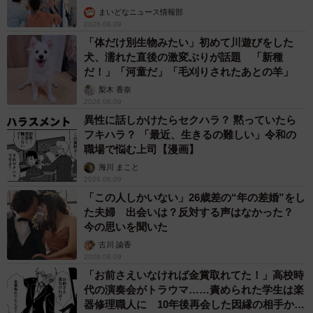
まいどなニュース情報部
2026.08.09
「体だけ別生物みたい」初めて川遊びをした
犬、濡れた直後の激変ぶりが話題 「新種
だ！」「河童だ」「毛刈りされたあとの羊」
梨木 香奈
2026.08.09
異性に話しかけたらセクハラ？ 黙っていたら
フキハラ？ 「最近、生きるの難しい」令和の
職場で悩む上司【漫画】
海川 まこと
2026.08.09
「この人しかいない」26歳差の“年の差婚”をし
た夫婦 出会いは？反対する声はなかった？
今の思いを聞いた
古川 諭香
2026.08.09
「お前さえいなければ金賞取れてた！」高校時
代の演奏会がトラウマ……責められた学生は楽
器修理職人に 10年後再会した因縁の相手から