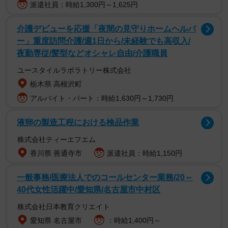
派遣社員：時給1,300円～1,625円
風呂で踏んでみたものの
米の磨ぎ汁みたいのがでてくる
介護デビューを応援「夜間の見守りホームヘルパ
ー」重度訪問介護/週1日から/未経験でも高収入/
でてくる
夜勤専従/髪型などオシャレ自由/介護職員
透明にならない
ユースタイルラボラトリー株式会社
ぬるぬるする
栃木県 高根沢町
あとでかい
pic.twitter.com/UjdNVgZyZc
アルバイト・パート：時給1,630円～1,730円
— みのむしまろ (@minomushimaro)
June 21, 2022
液卵の製造工程における検品作業
どれだけ乾かしても奥がジワァッと冷たい
株式会社ティーエフエム
香川県 善通寺市
派遣社員：時給1,150円
一般事務/医療法人でのコールセンター業務/20～
40代女性活躍中/愛知県/名古屋市中村区
株式会社日本教育クリエイト
愛知県 名古屋市
：時給1,400円～