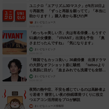
ユニクロ「エアリズム3Dマスク」が8月10日よ
り再販売 「ずっと再販を願ってて」「本当に
助かります！」購入者から喜びの声
まいどなニュース
2026.08.10
「めっちゃ美しい方」夫は有名俳優…もうすぐ
51歳の女優妻、「VIVANT」出演を予告 「奥
さまだったんですね」「気になります」
まいどなトピック
5/6
2026.08.10
「韓国でもカッコ良い」36歳俳優 出演ドラマ
再びベランダで干しましたが…乾きませんでした（提供画像）
の大胆なオフショット姿に騒然 「tattooより
も美肌に目が」「血まみれでも洗濯でも全部か
ビーズクッションの洗濯は禁止
っこいい」
まいどなトピック
2026.08.10
夜間の熱中症、不安を感じているのは高齢者よ
り若者？ 寝苦しい夜の快眠環境づくりに役立
つエアコン活用術をプロが解説
まいどなニュース情報部