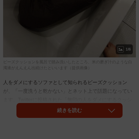
1/6
ビーズクッションを風呂で踏み洗いしたところ、米の磨ぎ汁のような白
濁液がえんえん出続けたといいます（提供画像）
人をダメにするソファとして知られるビーズクッション
が、「一度洗うと乾かない」とネット上で話題になってい
ます。Twitterに投稿された「無印の人をダメにするクッシ
ョン、丸洗いしたら2週間乾かへん」というメッセージに対
続きを読む
し、「ビーズを混ぜても混ぜても乾かない」「同じく2週間
以上乾かなくて心が折れました」「家中が臭くなった」と
同じくビーズが乾かず、泣く泣く捨てていった人たちの嘆