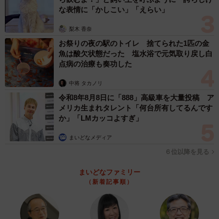
みのむしまろさんは風呂場で踏み洗いした後、天日干し、
な表情に「かしこい」「えらい」
布団乾燥機、浴室乾燥10時間、天日干し、布団乾燥機と10
日間も悪戦苦闘しましたが、ビーズが完全に乾くことはな
梨木 香奈
かったといいます。「『よっしゃ乾いただろ』ってズボっ
お祭りの夜の駅のトイレ 捨てられた1匹の金
魚は酸欠状態だった 塩水浴で元気取り戻し白
て腕突っ込んでみると、ジワァって冷たいんですよ…。ぜ
点病の治療も奏功した
んぜん湿ってんのほんと怖い」といつまでも最奥部が乾か
ない絶望を味わい、部屋全体に異臭を放ち始めたため、廃
中将 タカノリ
棄せざるを得なくなりました。
令和8年8月8日に「888」高級車を大量投稿 ア
メリカ生まれタレント「何台所有してるんです
か」「LMカッコよすぎ」
まいどなメディア
６位以降を見る
まいどなファミリー
（新着記事順）