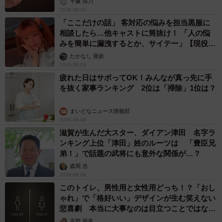
平藤 清刀
2026.08.10
「ここだけの話」 客対応の悩みを担当黒服に
相談したら…他キャストに筒抜け！ 「人の悩
みを簡単に漏洩するとか、サイテー」【現役キ
ャストに取材】
たかなし 亜妖
2026.08.09
疲れた日はサボってOK！みんなが真っ先に手
を抜く家事ランキング 2位は「掃除」1位は？
まいどなニュース情報部
2026.08.09
滋賀が生んだ大スター、ダイアン津田 名字ラ
ンキング上位「津田」姓のルーツは 「豊臣兄
弟！」で話題の武将にも意外な関係が…？
森岡 浩
2026.08.09
このトイレ、男性用と女性用どっち！？「おし
ゃれ」で「格好いい」デザインが生む笑えない
悲喜劇 本当に大事なのは目立つことではな
く…
高野 朋美