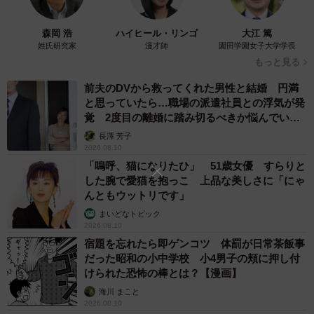
森岡 浩
ハイヒール・リンゴ
大江 篤
姓氏研究家
漫才師
園田学園女子大学学長
もっと見る
前夫のDVから救ってくれた男性と結婚 円満
と思っていたら…職場の派遣社員との浮気が発
覚 2度目の離婚に踏み切るべきか悩んでいま
す【夫婦関係修復カウンセラーが解説】
長澤 芳子
2026.08.10
「嗚呼、猫になりたひ」 51歳女優 すらりと
した腕で愛猫を抱っこ 上品な美しさに「にゃ
んともウットリです」
まいどなトピック
2026.08.10
4/6
宿題を忘れたら即ゲンコツ 体罰が日常茶飯事
だった昭和の小中学校 小4男子の頬に押し付
室内で干しても乾きません（提供画像）
けられた恐怖の棒とは？【漫画】
海川 まこと
ーービーズクッションを買ったことを後悔していますか。
2026.08.10