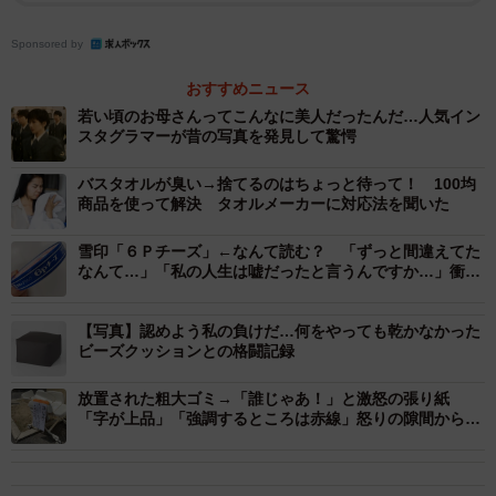
Sponsored by
おすすめニュース
若い頃のお母さんってこんなに美人だったんだ…人気イン
スタグラマーが昔の写真を発見して驚愕
バスタオルが臭い→捨てるのはちょっと待って！ 100均
商品を使って解決 タオルメーカーに対応法を聞いた
雪印「６Ｐチーズ」←なんて読む？ 「ずっと間違えてた
なんて…」「私の人生は嘘だったと言うんですか…」衝撃
広がる
【写真】認めよう私の負けだ…何をやっても乾かなかった
ビーズクッションとの格闘記録
放置された粗大ゴミ→「誰じゃあ！」と激怒の張り紙
「字が上品」「強調するところは赤線」怒りの隙間からあ
2/6
ふれ出る丁寧さが話題に
ドラム式洗濯機に入れようとするも、入りませんでした。