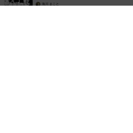
思わぬ申し出【漫画】
海川 まこと
2026.08.09
補助があっても約9割が「夏の電気・ガス代は重い」と回答…猛
暑でも「冷房を控える」人が7割超に
まいどなデータ
2026.08.08
「だんだん時代劇俳優みたく…」国民的バンド
の55歳ボーカリスト 競馬界の57歳レジェンド
らとの「夏祭り満喫ショット」に驚きの声続々