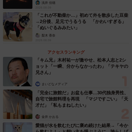
浅井 佳穂
2026.08.09
「これが不動柴か…」初めて外を散歩した豆柴
→2分後、足元でうるうる 「かわいすぎる」
「ぬいぐるみみたい」
梨木 香奈
2026.08.09
アクセスランキング
「キム兄」木村祐一が激やせ、松本人志と2シ
ョット「一瞬、分からなかったわ」「テキヤの
兄さん」
まいどなメディア
「完全に旅館だ」お盆も仕事…30代独身男性、
自宅で旅館料理を再現 「マジですごい」「天
才だ」「私もまねしたい」
3/6
金井 かおる
ベランダで干しても乾きません（提供画像）
愛猫が水を飲むたびに褒め続けた結果→「今か
ら飲むよ！」と飼い主を呼ぶように 誇らしげ