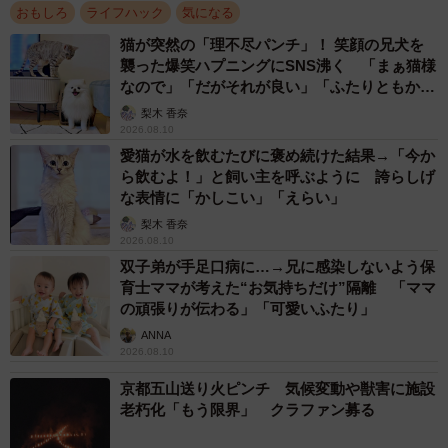
おもしろ
ライフハック
気になる
ーービーズクッションを洗濯、乾燥した理由を教えてくだ
猫が突然の「理不尽パンチ」！ 笑顔の兄犬を
さい。
襲った爆笑ハプニングにSNS沸く 「まぁ猫様
なので」「だがそれが良い」「ふたりともかわ
いいね」
「子どもがクッションでおもらしして、そのおもらしが見
梨木 香奈
2026.08.10
事に全部クッションに吸わせてしまったので、もう部分洗
愛猫が水を飲むたびに褒め続けた結果→「今か
いとかのレベルではなくなってしまい、『捨てることにな
ら飲むよ！」と飼い主を呼ぶように 誇らしげ
っても仕方ない』と洗うことにしました」
な表情に「かしこい」「えらい」
梨木 香奈
2026.08.10
「8年前に無印良品で買いました。クッションのビーズがへ
双子弟が手足口病に…→兄に感染しないよう保
たってしまっていたので、使わなくなった別のクッション
育士ママが考えた“お気持ちだけ”隔離 「ママ
や布団カバーなどを中身に加えています。カバーは3回ほど
の頑張りが伝わる」「可愛いふたり」
かえていて、イオンで買ったカバーを使っていました」
ANNA
2026.08.10
京都五山送り火ピンチ 気候変動や獣害に施設
老朽化「もう限界」 クラファン募る