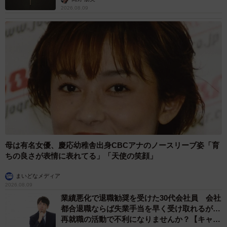
2026.08.09
母は有名女優、慶応幼稚舎出身CBCアナのノースリーブ姿「育
ちの良さが表情に表れてる」「天使の笑顔」
まいどなメディア
2026.08.09
業績悪化で退職勧奨を受けた30代会社員 会社
都合退職ならば失業手当を早く受け取れるが…
再就職の活動で不利になりませんか？【キャリ