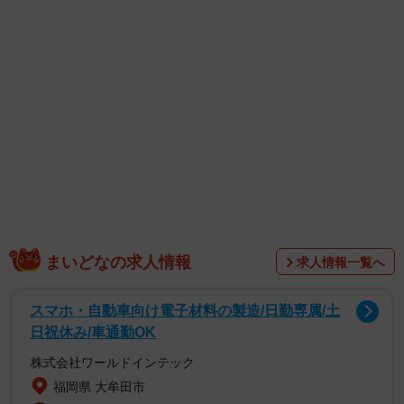
きが集まりました。
まいどなの求人情報
求人情報一覧へ
サラッと乾きそうですが、実際はどうなのでしょう。無印
スマホ・自動車向け電子材料の製造/日勤専属/土
良品で買ったビーズクッションが10日経っても乾かず、
日祝休み/車通勤OK
「家中が臭くなった」と投稿したみのむしまろ
株式会社ワールドインテック
（@minomushimaro）さんと、無印良品に聞きました。
福岡県 大牟田市