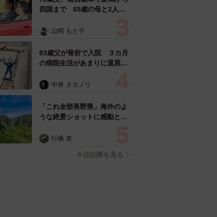
四国まで 65歳の母と2人で
3泊4日の旅 パーキングの休
憩まで分刻み… 「大学生で
山岡 もと子
も組まねえよ！」
83歳父が骨折で入院 ３カ月
の病院生活があまりに退屈で
「画用紙と色鉛筆持ってこ
い！」→スケッチブックを見
中将 タカノリ
た家族が仰天「これ、売れま
すよ…」
「これ全部長野県」海外のよ
うな絶景ショットに感動と反
響「離れてからいいところだ
ったんだって気づいた」
行橋 友
６位以降を見る