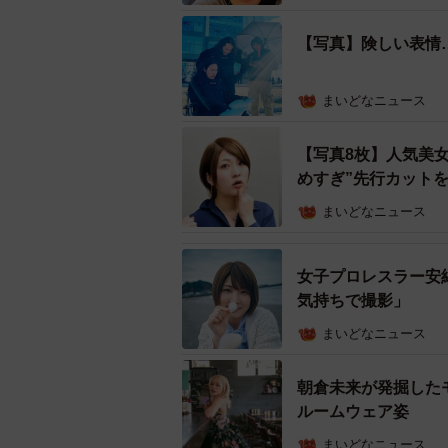
【写真】険しい表情
まいどなニュース
【写真8枚】人気美
めすぎ”先行カット
まいどなニュース
女子プロレスラー安
気持ちで撮影」
まいどなニュース
バルカ警察官姿で
朝倉未来が発掘した
バルサーが所属するファンタスティ
ルームウェア姿
1986年2月生まれの37歳。モン
まいどなニュース