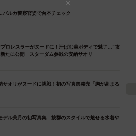
…バルカ警察官姿で台本チェック
女プロレスラーがヌードに！汗ばむ美ボディで魅了…“攻
を新たに公開 スターダム参戦の安納サオリ
納サオリがヌードに挑戦！初の写真集発売「胸が高まる
2/7
台本をチェック（インスタグラムから）
モデル美月の初写真集 抜群のスタイルで魅せる水着や
ックプロダクションの公式サイトによると、バルサーは
ゴルの首都ウランバートルで生まれ、モンゴル国立芸術文化