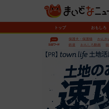
ニ
トップ
おもしろ
ュ
ー
保護犬・保護猫
かんさ
ス
一
鉄道
おもしろ動画
街
覧