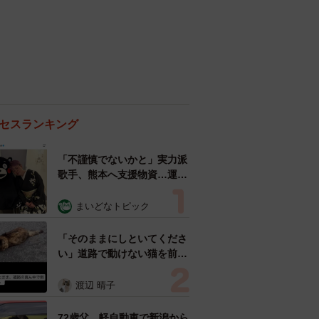
セスランキング
「不謹慎でないかと」実力派
歌手、熊本へ支援物資…運搬
トラックの車体デザインにた
めらい 「痛いほど伝わる」
まいどなトピック
「行動され立派」
「そのままにしといてくださ
い」道路で動けない猫を前に
返された一言… 懸命に生き
ようとした4日間 「命の重
渡辺 晴子
さはみんな同じ」保護団体代
表の訴え
72歳父、軽自動車で新潟から