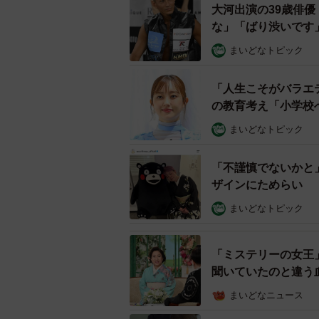
大河出演の39歳俳
な」「ばり渋いです
まいどなトピック
「人生こそがバラエ
の教育考え「小学校
まいどなトピック
「不謹慎でないかと
ザインにためらい 
まいどなトピック
「ミステリーの女王
聞いていたのと違う
まいどなニュース