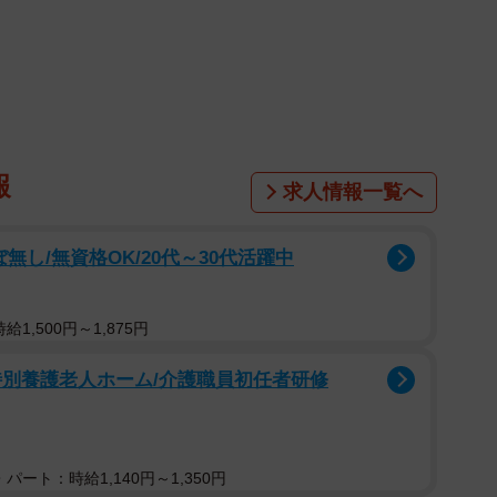
1/7
報
察官の正体とは（インスタグラムから）
求人情報一覧へ
ANT」でバルカ共和国の警察官チンギス役を務めるバル
無し/無資格OK/20代～30代活躍中
めています。
という重厚な装備で数十人のバルカ警察の部下を従え、
1,500円～1,875円
カ共和国内で捕まえようと、鬼の形相で追いかけ回しま
特別養護老人ホーム/介護職員初任者研修
病院、日本大使館、砂漠の果てまで追い詰めましたが、
、日本へ脱出されました。悔しさをあらわにした憤怒の
残しました。
パート：時給1,140円～1,350円