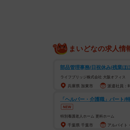
まいどなの求人情
いかついバルカ警
TBS系「日曜劇場」のドラマ「VIV
部品管理事務/日祝休み/残業ほぼ
サラハガバ・バタボルドが注目を集
ライフブリッジ株式会社 大阪オフィス
バルサーは自動小銃に防弾チョッキ
兵庫県 加東市
派遣社員：時給
主演の堺雅人演じる商社マンをバル
「ヘルパー・介護職」パート/
す。堺雅人、阿部寛、二階堂ふみを
NEW
惜しくもモンゴル国境から逃げられ
特別養護老人ホーム 更科ホーム
表情は視聴者に強烈なインパクトを
千葉県 千葉市
アルバイト・