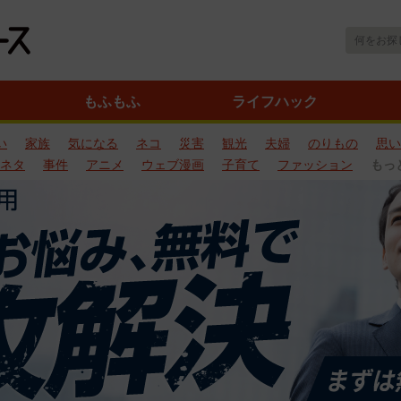
もふもふ
ライフハック
い
家族
気になる
ネコ
災害
観光
夫婦
のりもの
思い
ネタ
事件
アニメ
ウェブ漫画
子育て
ファッション
もっ