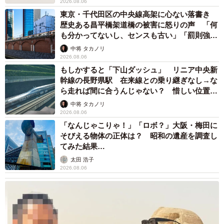
2026.08.06
東京・千代田区の中央線高架に心ない落書き
歴史ある昌平橋架道橋の被害に怒りの声 「何
も分かってないし、センスも古い」「罰則強化
して」
中将 タカノリ
2026.08.06
もしかすると「下山ダッシュ」 リニア中央新
幹線の長野県駅 在来線との乗り継ぎなし→な
ら走れば間に合うんじゃない？ 惜しい位置関
係が反響
中将 タカノリ
2026.08.06
「なんじゃこりゃ！」「ロボ？」大阪・梅田に
そびえる物体の正体は？ 昭和の遺産を調査し
てみた結果…
太田 浩子
2026.08.06