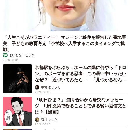
「人生こそがバラエティー」 マレーシア移住を報告した菊地亜
美 子どもの教育考え「小学校へ入学するこのタイミングで挑
戦」
まいどなトピック
2026.08.06
京都駅をぶらぶら→ホームの隅に何やら「ドロ
ン」のポーズをする忍者 この暑い中いったい
なぜ？ 近づいてみたら… 「見つかるなんて
未熟」
中将 タカノリ
2026.08.06
「明日ひま？」 知り合いから唐突なメッセー
ジ 用件次第で断ることもできる賢い返信文と
は？【漫画】
海川 まこと
2026.08.06