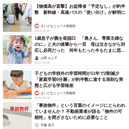
【物価高が直撃】お盆帰省「予定なし」が約半
数 新幹線・高速バスの「使い分け」が鮮明に
まいどなニュース情報部
2026.08.06
1歳息子が腕を亜脱臼 「奥さん、専業主婦な
のに」と夫の後輩から一言 母は泣きながら対
応し必死だった 何年もたった今もたまに思い
出し…
山岡 もと子
2026.08.06
子どもの学校外の学習時間が11年で2割減少
「家庭学習0分層」が約半数に達する深刻な実
態と広がる学習格差
まいどなニュース情報部
2026.08.06
「事故物件」という言葉のイメージにとらわれ
ていませんか？ 不動産業者が語る「物件の可
能性」を閉ざさないために必要なこと
平藤 清刀