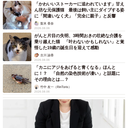
「かわいいストーカーに追われています」甘え
ん坊な元保護猫 最後は飼い主にダイブする姿
に「間違いなく犬」「完全に親子」と反響
梨木 香奈
2026.08.06
がんと片目の失明、3時間おきの壮絶な介護を
乗り越えた猫 「叶わないかもしれない」と覚
悟した19歳の誕生日を迎えて感動
古川 諭香
2026.08.06
「カニにアジをあげると青くなる」ほんと
に！？ 「自然の染色技術が凄い」と話題に
その理由とは…？
竹中 友一（RinToris）
2026.08.06