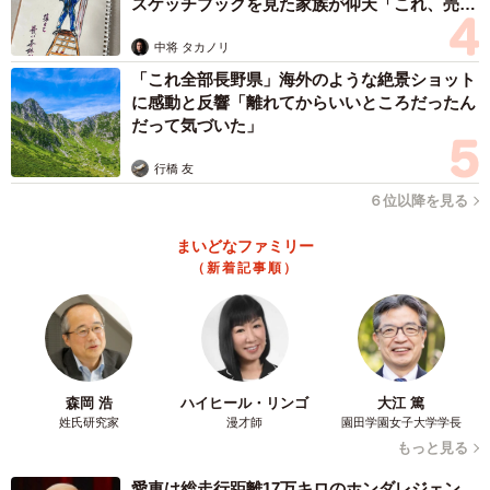
スケッチブックを見た家族が仰天「これ、売れ
ますよ…」
中将 タカノリ
「これ全部長野県」海外のような絶景ショット
に感動と反響「離れてからいいところだったん
だって気づいた」
行橋 友
６位以降を見る
まいどなファミリー
（新着記事順）
森岡 浩
ハイヒール・リンゴ
大江 篤
姓氏研究家
漫才師
園田学園女子大学学長
もっと見る
愛車は総走行距離17万キロのホンダレジェン