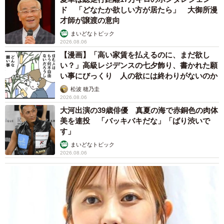
ド 「どなたか欲しい方が居たら」 大御所漫
才師が譲渡の意向
まいどなトピック
2026.08.06
【漫画】「高い家賃を払えるのに、まだ欲し
い？」高級レジデンスの七夕飾り、書かれた願
い事にびっくり 人の欲には終わりがないのか
松波 穂乃圭
2026.08.06
大河出演の39歳俳優 真夏の海で赤銅色の肉体
美を連投 「バッキバキだな」「ばり渋いで
す」
まいどなトピック
2026.08.06