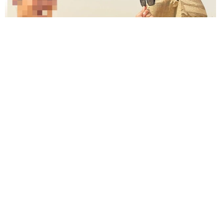
エジプトで自撮りしていたら、ガイドが「撮りますよ！」→ノ
リノリでポーズを取っていたら……スマホを返してもらえな
い 「日本人はカモ代表かも」「私は6時間で3万円払った」
宮前 晶子
2026.08.06
「LINEのQRコードを添付して」社長をかたる
詐欺メール続々 社員を個人アカウントへ誘導
→最後は不正送金…求められる「だまされる前
提」の対策
井二 かける
2026.08.06
重みも歴史もズッシリ…出雲大社の日本最大級
「大しめ縄」が8年ぶり掛けかえ 伝統の「大
撚り合わせ」が28万回超再生「ほんとに圧巻」
まいどなニュース調査部