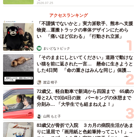
2026.07.25
アクセスランキング
「不謹慎でないかと」実力派歌手、熊本へ支援
物資…運搬トラックの車体デザインにためら
い 「痛いほど伝わる」「行動され立派」
まいどなトピック
「そのままにしといてください」道路で動けな
い猫を前に返された一言… 懸命に生きようと
した4日間 「命の重さはみんな同じ」保護団
体代表の訴え
渡辺 晴子
72歳父、軽自動車で新潟から四国まで 65歳の
母と2人で3泊4日の旅 パーキングの休憩まで
分刻み… 「大学生でも組まねえよ！」
山岡 もと子
83歳父が骨折で入院 ３カ月の病院生活があま
りに退屈で「画用紙と色鉛筆持ってこい！」→