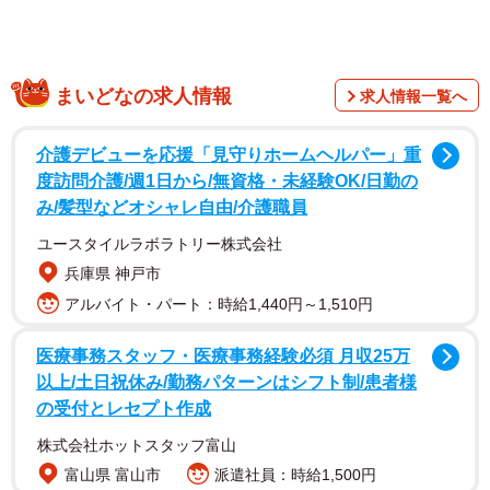
まいどなの求人情報
求人情報一覧へ
介護デビューを応援「見守りホームヘルパー」重
度訪問介護/週1日から/無資格・未経験OK/日勤の
み/髪型などオシャレ自由/介護職員
ユースタイルラボラトリー株式会社
兵庫県 神戸市
アルバイト・パート：時給1,440円～1,510円
医療事務スタッフ・医療事務経験必須 月収25万
以上/土日祝休み/勤務パターンはシフト制/患者様
の受付とレセプト作成
株式会社ホットスタッフ富山
富山県 富山市
派遣社員：時給1,500円