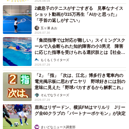
2026.08.04
2歳息子のテニスがすごすぎる 見事なナイス
ショット動画が315万再生「AIかと思った」
「手首の返しがすごい」
五ヶ瀬 あお
2026.07.30
「集団指導では対応が難しい」スイミングスク
ールで入会断られた知的障害の小3男児 障害
に応じた指導を受けられる選択肢とは【社会福
祉士が解説】
もくもくライターズ
2026.07.29
「2」「指」「次は、江北」博多行き電車内の
電光掲示板に思わずニヤリ 野球好きには別の
意味に見えた「野球バカすぎるから解釈これ」
そんでなライターズ
2026.07.29
鹿島はリザードン、横浜FMはマリルリ Jリー
グ全60クラブの「パートナーポケモン」が決定
まいどなニュース調査部