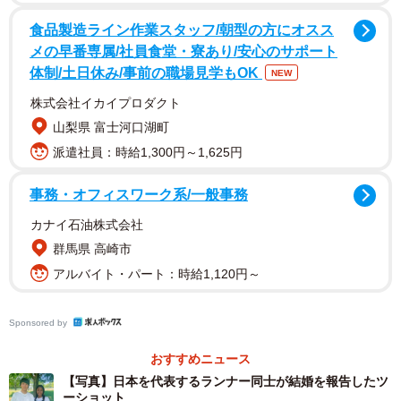
食品製造ライン作業スタッフ/朝型の方にオスス
メの早番専属/社員食堂・寮あり/安心のサポート
体制/土日休み/事前の職場見学もOK
NEW
株式会社イカイプロダクト
山梨県 富士河口湖町
派遣社員：時給1,300円～1,625円
事務・オフィスワーク系/一般事務
カナイ石油株式会社
群馬県 高崎市
アルバイト・パート：時給1,120円～
Sponsored by
おすすめニュース
【写真】日本を代表するランナー同士が結婚を報告したツ
ーショット