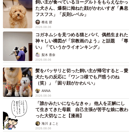
飼い主が食べているヨーグルトをもらえなかっ
た犬さん、爆裂に拗ねた顔がかわいすぎ「鼻息
フスフス」「反則レベル」
椎名 碧
2026.08.06
コガネムシを見つめる猫とパパ、偶然生まれた
神々しい構図が「宗教画のよう」と話題 「尊
い」「ていうかライオンキング」
梨木 香奈
2026.08.06
髪をバッサリと切った飼い主が帰宅すると→愛
犬たちの反応に「ワンコ様でも戸惑うのね
（笑）」「困り顔がかわいい」
ANNA
2026.08.06
「誰かみたいにならなきゃ」 他人を正解にし
て生きてきた母親 自己主張が苦手な娘に教わ
った大切なこと【漫画】
海川 まこと
2026.08.06