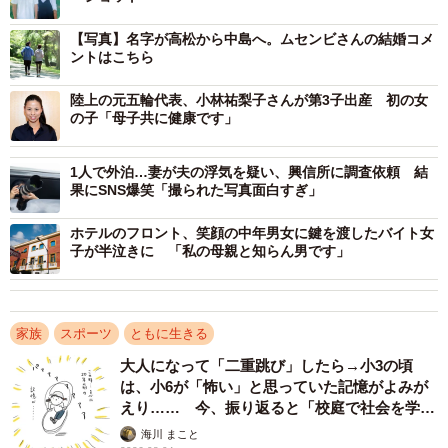
【写真】名字が高松から中島へ。ムセンビさんの結婚コメ
ントはこちら
陸上の元五輪代表、小林祐梨子さんが第3子出産 初の女
の子「母子共に健康です」
1人で外泊…妻が夫の浮気を疑い、興信所に調査依頼 結
果にSNS爆笑「撮られた写真面白すぎ」
ホテルのフロント、笑顔の中年男女に鍵を渡したバイト女
子が半泣きに 「私の母親と知らん男です」
家族
スポーツ
ともに生きる
大人になって「二重跳び」したら→小3の頃
は、小6が「怖い」と思っていた記憶がよみが
えり…… 今、振り返ると「校庭で社会を学ん
でいった」【漫画】
海川 まこと