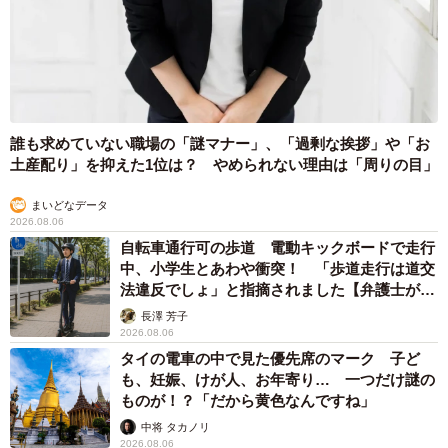
誰も求めていない職場の「謎マナー」、「過剰な挨拶」や「お
土産配り」を抑えた1位は？ やめられない理由は「周りの目」
まいどなデータ
2026.08.06
自転車通行可の歩道 電動キックボードで走行
中、小学生とあわや衝突！ 「歩道走行は道交
法違反でしょ」と指摘されました【弁護士が解
説】
長澤 芳子
2026.08.06
タイの電車の中で見た優先席のマーク 子ど
も、妊娠、けが人、お年寄り… 一つだけ謎の
ものが！？「だから黄色なんですね」
中将 タカノリ
2026.08.06