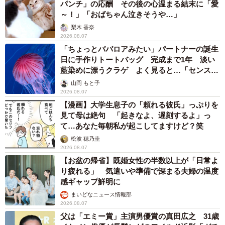
パンチ」の応酬 その後の心温まる結末に「愛
～！」「おばちゃん泣きそうや…」
梨木 香奈
2026.08.07
「ちょっとババロアみたい」パートナーの誕生
日に手作りトートバッグ 完成まで1年 淡い
藍染めに漂うクラゲ よく見ると…「センスす
ごい」
山岡 もと子
2026.08.07
【漫画】大学生息子の「頼れる彼氏」っぷりを
見て母は絶句 「起きなよ、遅刻するよ」っ
て…あなた毎朝私が起こしてますけど？笑
松波 穂乃圭
2026.08.07
【お盆の帰省】既婚女性の半数以上が「日常よ
り疲れる」 気遣いや準備で深まる夫婦の温度
感ギャップ鮮明に
まいどなニュース情報部
2026.08.07
父は「エミー賞」主演男優賞の真田広之 31歳