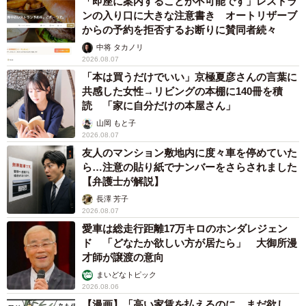
「即座に案内することが不可能です」レストラ
ンの入り口に大きな注意書き オートリザーブ
からの予約を拒否するお断りに賛同者続々
中将 タカノリ
2026.08.07
「本は買うだけでいい」京極夏彦さんの言葉に
共感した女性→リビングの本棚に140冊を積
読 「家に自分だけの本屋さん」
山岡 もと子
2026.08.07
友人のマンション敷地内に度々車を停めていた
ら…注意の貼り紙でナンバーをさらされました
【弁護士が解説】
長澤 芳子
2026.08.07
愛車は総走行距離17万キロのホンダレジェン
ド 「どなたか欲しい方が居たら」 大御所漫
才師が譲渡の意向
まいどなトピック
2026.08.06
【漫画】「高い家賃を払えるのに、まだ欲し