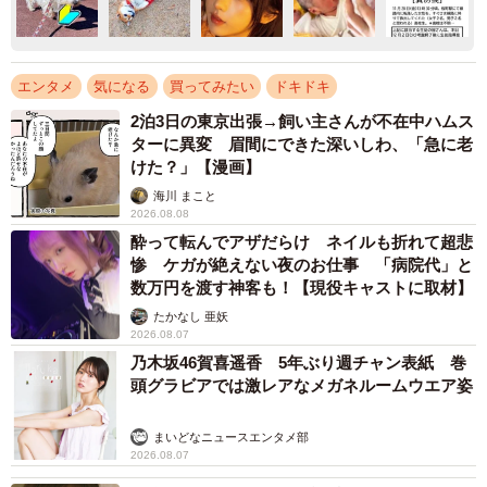
エンタメ
気になる
買ってみたい
ドキドキ
2泊3日の東京出張→飼い主さんが不在中ハムス
ターに異変 眉間にできた深いしわ、「急に老
けた？」【漫画】
海川 まこと
2026.08.08
酔って転んでアザだらけ ネイルも折れて超悲
惨 ケガが絶えない夜のお仕事 「病院代」と
数万円を渡す神客も！【現役キャストに取材】
たかなし 亜妖
2026.08.07
乃木坂46賀喜遥香 5年ぶり週チャン表紙 巻
頭グラビアでは激レアなメガネルームウエア姿
まいどなニュースエンタメ部
2026.08.07