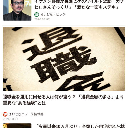
イケメン俳優が長髪ヒゲのワイルド近影「ガチ
ヒロさんそっくり」「新たな一面もステキ」
まいどなトピック
2026.08.07
退職金を運用に回せる人は何が違う？ 「退職金額の多さ」より
重要な“ある経験”とは
まいどなニュース情報部
2026.08.07
「火事以来10カ月ぶり」全焼した自宅訪れた林