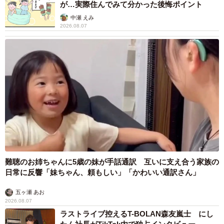
が…実際住んでみて分かった後悔ポイント
中瀬 えみ
2026.08.07
難聴のお姉ちゃんに5歳の妹が手話通訳 互いに支え合う家族の
日常に反響「妹ちゃん、頼もしい」「かわいい通訳さん」
五ヶ瀬 あお
2026.08.07
ラストライブ控えるT-BOLAN森友嵐士 にし