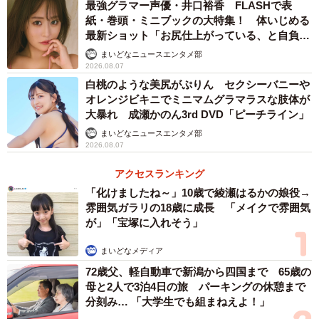
最強グラマー声優・井口裕香 FLASHで表
紙・巻頭・ミニブックの大特集！ 体いじめる
最新ショット「お尻仕上がっている、と自負し
ています」「いくつになっても理想の身体でい
まいどなニュースエンタメ部
たい」
2026.08.07
白桃のような美尻がぷりん セクシーバニーや
オレンジビキニでミニマムグラマラスな肢体が
大暴れ 成瀬かのん3rd DVD「ピーチライン」
まいどなニュースエンタメ部
2026.08.07
アクセスランキング
「化けましたね～」10歳で綾瀬はるかの娘役→
雰囲気ガラリの18歳に成長 「メイクで雰囲気
が」「宝塚に入れそう」
まいどなメディア
72歳父、軽自動車で新潟から四国まで 65歳の
母と2人で3泊4日の旅 パーキングの休憩まで
分刻み… 「大学生でも組まねえよ！」