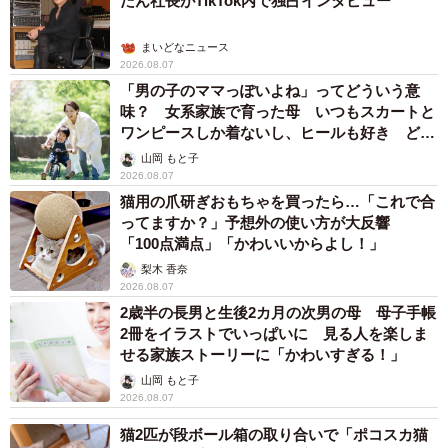
たん社長がTikTok内で独占インタビュー
まいどなニュース
2026.08.07
「男の子のママっぽいよね」ってどういう意
味？ 女系家族で育った母 いつもスカートと
ワンピースしか着ないし、ヒールも好き どの
へんが…
山岡 もと子
2026.08.07
猫用の爪研ぎおもちゃを買ったら…「これで合
ってますか？」予想外の使い方が大反響
「100点満点」「かわいいからよし！」
梨木 香奈
2026.08.07
2歳半の長男と生後2カ月の次男の母 母子手帳
2冊をイラストでいっぱいに 見る人を楽しま
せる家族ストーリーに「かわいすぎる！」
山岡 もと子
2026.08.07
猫2匹が段ボール箱の取り合いで「ポコスカ猫