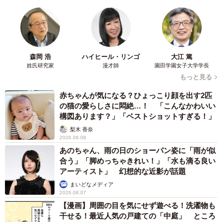
森岡 浩
ハイヒール・リンゴ
大江 篤
姓氏研究家
漫才師
園田学園女子大学学長
もっと見る
赤ちゃんが気になる？ひょっこり顔を出す2匹
の猫の愛らしさに悶絶…！ 「こんなかわいい
構図あります？」「ベストショットすぎる！」
梨木 香奈
2026.08.08
あのちゃん、雨の日のショーパン姿に「雨が似
合う」「脚めっちゃきれい！」「水も滴る良い
アーティスト」 幻想的な近影が話題
まいどなメディア
2026.08.07
【漫画】周囲の目を気にせず遊べる！洗濯物も
干せる！最近人気の戸建ての「中庭」 ところ