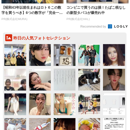
【昭和43年以前生まれはロト６この数
コンビニで買うのは損！たばこ税なし
字を買うべき】6つの数字が「完全一
の新型タバコが爆売れ中
致」する方...
PR(株式会社MURA)
PR(株式会社HAL)
Recommended by
昨日の人気フォトセレクション