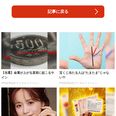
記事に戻る
【当選】金運が上がる直前に起こるサ
宝くじ当たる人は“たまたま”じゃな
イン
い?!
PR(合同会社デジタルファーム )
PR(合同会社デジタルファーム )