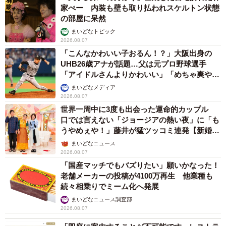
家ぺー 内装も壁も取り払われスケルトン状態
の部屋に呆然
まいどなトピック
2026.08.07
「こんなかわいい子おるん！？」大阪出身の
UHB26歳アナが話題…父は元プロ野球選手
「アイドルさんよりかわいい」「めちゃ爽や
か」
まいどなメディア
2026.08.07
世界一周中に3度も出会った運命的カップル
口では言えない「ジョージアの熱い夜」に「も
うやめぇや！」藤井が猛ツッコミ連発【新婚さ
ん】
まいどなニュース
2026.08.07
「国産マッチでもバズりたい」願いかなった！
老舗メーカーの投稿が4100万再生 他業種も
続々相乗りでミーム化へ発展
まいどなニュース調査部
2026.08.07