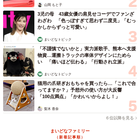
山岡 もと子
3児の母 43歳女優の肩見せコーデでファンざ
わざわ 「色っぽすぎて思わず二度見」「むっ
かしからずっと可愛い」
まいどなトピック
「不謹慎でないかと」実力派歌手、熊本へ支援
物資…運搬トラックの車体デザインにためら
い 「痛いほど伝わる」「行動され立派」
まいどなトピック
猫用の爪研ぎおもちゃを買ったら…「これで合
ってますか？」予想外の使い方が大反響
「100点満点」「かわいいからよし！」
梨木 香奈
６位以降を見る
まいどなファミリー
（新着記事順）