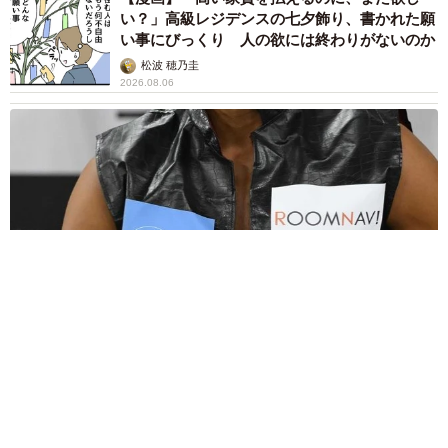
い？」高級レジデンスの七夕飾り、書かれた願
い事にびっくり 人の欲には終わりがないのか
松波 穂乃圭
2026.08.06
大河出演の39歳俳優 真夏の海で赤銅色の肉体美を連投 「バ
ッキバキだな」「ばり渋いです」
まいどなトピック
2026.08.06