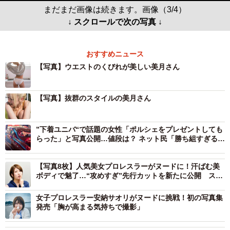
まだまだ画像は続きます。画像（3/4）
↓ スクロールで次の写真 ↓
おすすめニュース
【写真】ウエストのくびれが美しい美月さん
【写真】抜群のスタイルの美月さん
”下着ユニバ“で話題の女性「ポルシェをプレゼントしても
らった」と写真公開…値段は？ ネット民「勝ち組すぎる」
「俺は一生乗れない」
【写真8枚】人気美女プロレスラーがヌードに！汗ばむ美
ボディで魅了…“攻めすぎ”先行カットを新たに公開 スタ
ーダム参戦の安納サオリ
女子プロレスラー安納サオリがヌードに挑戦！初の写真集
発売「胸が高まる気持ちで撮影」