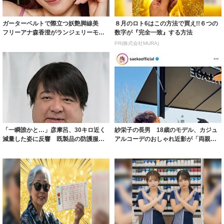
ガーターベルトで際立つ妖艶脚線美
８月のロト6はこの方法で買え!!６つの
フリーアナ森香澄がランジェリーモデ
数字が『完全一致』する方法
ルに ｢PE...
PR(株式会社MURA)
「一瞬誰かと…」彦摩呂、30キロ近く
紗栄子の長男 18歳のモデル、カジュ
減量した姿に反響 既製品の防護服が
アルコーデのおしゃれ近影が「両親の
着られると...
いいとこ取...