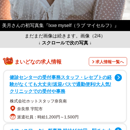
美月さんの初写真集『lxxe myself（ラブ マイセルフ）』
まだまだ画像は続きます。画像（2/4）
↓ スクロールで次の写真 ↓
まいどなの求人情報
求人情報一覧へ
健診センターの受付事務スタッフ・レセプトの経
験がなくても大丈夫!送迎バスで通勤便利/大人気!
クリニックでの受付や事務
株式会社ホットスタッフ奈良南
奈良県 宇陀市
派遣社員：時給1,200円～1,500円