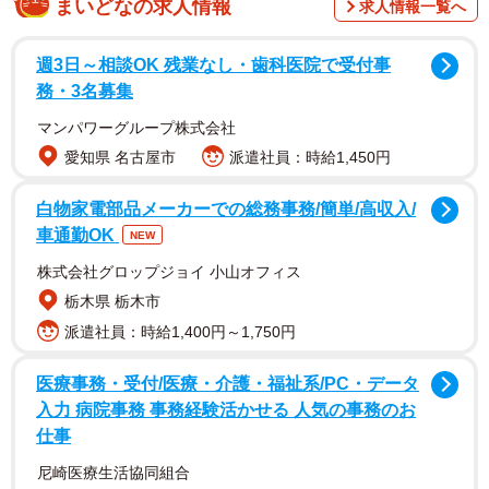
まいどなの求人情報
求人情報一覧へ
トしてもらった」。5月24日に更新されたYUIさんのストー
リーによると、車は白のポルシェ911GT3。公式サイトによ
週3日～相談OK 残業なし・歯科医院で受付事
ると定価は2438万円ですが、オプションなどの諸費用で計
務・3名募集
3000万円弱はかかっていることが見込まれます。贈り主は
マンパワーグループ株式会社
明らかにしていません。
愛知県 名古屋市
派遣社員：時給1,450円
YUIさんは「本当にこんな素敵な体験させてもらえて幸せ」
白物家電部品メーカーでの総務事務/簡単/高収入/
車通勤OK
「乗りこなせるように沢山練習する」としています。ちな
NEW
みに、初めて運転した感想として「スポーツカー初めてだ
株式会社グロップジョイ 小山オフィス
からアクセルワーク慣れなすぎてめちゃカクカクした動き
栃木県 栃木市
になってしまったwww」「車かっこよすぎてダサい運転出
派遣社員：時給1,400円～1,750円
来ない感、、笑」とコメントしています。
医療事務・受付/医療・介護・福祉系/PC・データ
入力 病院事務 事務経験活かせる 人気の事務のお
ネットの反応は羨望や嫉妬などさまざま。「普通にうらや
仕事
ましすぎる」「全てにおいて勝ち目なさすぎて唇噛み締め
尼崎医療生活協同組合
て泣いた」「逆に本当にここまで貢がせてたら一周回って