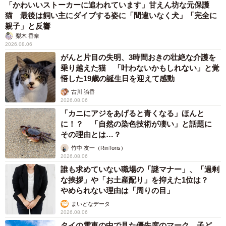
「かわいいストーカーに追われています」甘えん坊な元保護
猫 最後は飼い主にダイブする姿に「間違いなく犬」「完全に
親子」と反響
梨木 香奈
2026.08.06
がんと片目の失明、3時間おきの壮絶な介護を
乗り越えた猫 「叶わないかもしれない」と覚
悟した19歳の誕生日を迎えて感動
古川 諭香
2026.08.06
「カニにアジをあげると青くなる」ほんと
に！？ 「自然の染色技術が凄い」と話題に
その理由とは…？
竹中 友一（RinToris）
2026.08.06
誰も求めていない職場の「謎マナー」、「過剰
な挨拶」や「お土産配り」を抑えた1位は？
やめられない理由は「周りの目」
まいどなデータ
2026.08.06
タイの電車の中で見た優先席のマーク 子ど