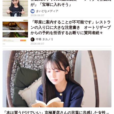
が」「宝塚に入れそう」
まいどなメディア
2026.08.07
「即座に案内することが不可能です」レストラ
ンの入り口に大きな注意書き オートリザーブ
からの予約を拒否するお断りに賛同者続々
中将 タカノリ
2026.08.07
「本は買うだけでいい」京極夏彦さんの言葉に共感した女性→