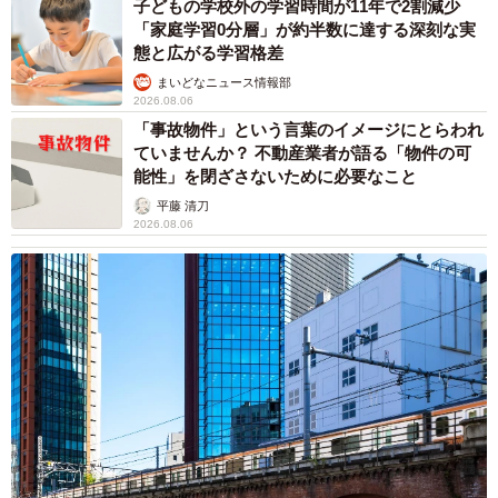
子どもの学校外の学習時間が11年で2割減少
「家庭学習0分層」が約半数に達する深刻な実
態と広がる学習格差
まいどなニュース情報部
2026.08.06
「事故物件」という言葉のイメージにとらわれ
ていませんか？ 不動産業者が語る「物件の可
能性」を閉ざさないために必要なこと
平藤 清刀
2026.08.06