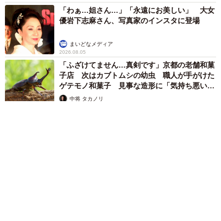
「わぁ…姐さん…」「永遠にお美しい」 大女
優岩下志麻さん、写真家のインスタに登場
まいどなメディア
2026.08.05
「ふざけてません…真剣です」京都の老舗和菓
子店 次はカブトムシの幼虫 職人が手がけた
ゲテモノ和菓子 見事な造形に「気持ち悪いく
らいリアル」
中将 タカノリ
2026.08.05