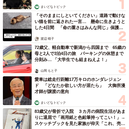
まいどなトピック
「そのままにしといてください」道路で動けな
い猫を前に返された一言… 懸命に生きようと
した4日間 「命の重さはみんな同じ」保護団
体代表の訴え
渡辺 晴子
72歳父、軽自動車で新潟から四国まで 65歳の
母と2人で3泊4日の旅 パーキングの休憩まで
分刻み… 「大学生でも組まねえよ！」
山岡 もと子
愛車は総走行距離17万キロのホンダレジェン
ド 「どなたか欲しい方が居たら」 大御所漫
才師が譲渡の意向
まいどなトピック
83歳父が骨折で入院 ３カ月の病院生活があま
りに退屈で「画用紙と色鉛筆持ってこい！」→
スケッチブックを見た家族が仰天「これ、売れ