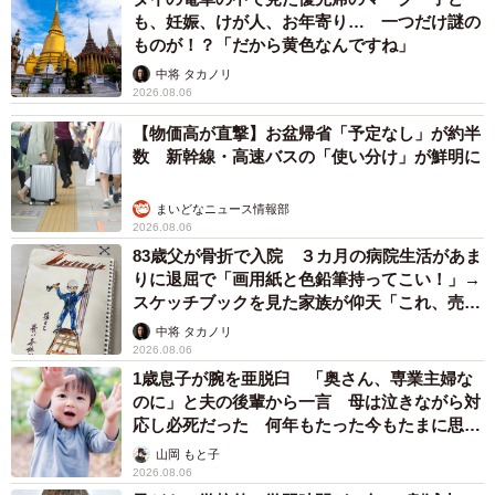
も、妊娠、けが人、お年寄り… 一つだけ謎の
ものが！？「だから黄色なんですね」
中将 タカノリ
2026.08.06
【物価高が直撃】お盆帰省「予定なし」が約半
数 新幹線・高速バスの「使い分け」が鮮明に
まいどなニュース情報部
2026.08.06
83歳父が骨折で入院 ３カ月の病院生活があま
りに退屈で「画用紙と色鉛筆持ってこい！」→
スケッチブックを見た家族が仰天「これ、売れ
ますよ…」
中将 タカノリ
2026.08.06
1歳息子が腕を亜脱臼 「奥さん、専業主婦な
のに」と夫の後輩から一言 母は泣きながら対
応し必死だった 何年もたった今もたまに思い
出し…
山岡 もと子
2026.08.06