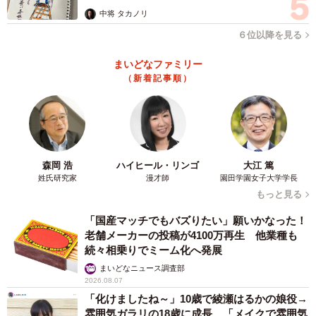
ますよ…」
中将 タカノリ
６位以降を見る
まいどなファミリー
（新着記事順）
森岡 浩
ハイヒール・リンゴ
大江 篤
姓氏研究家
漫才師
園田学園女子大学学長
もっと見る
「国産マッチでもバズりたい」願いかなった！
老舗メーカーの投稿が4100万再生 他業種も
続々相乗りでミーム化へ発展
まいどなニュース調査部
2026.08.07
「化けましたね～」10歳で綾瀬はるかの娘役→
雰囲気ガラリの18歳に成長 「メイクで雰囲気