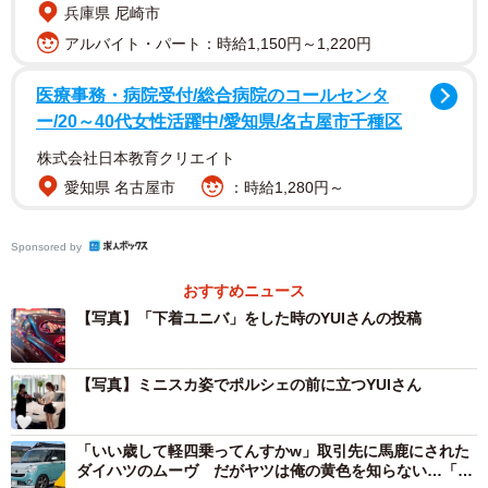
兵庫県 尼崎市
好きw」といった声がありました。
アルバイト・パート：時給1,150円～1,220円
医療事務・病院受付/総合病院のコールセンタ
ー/20～40代女性活躍中/愛知県/名古屋市千種区
株式会社日本教育クリエイト
愛知県 名古屋市
：時給1,280円～
Sponsored by
おすすめニュース
【写真】「下着ユニバ」をした時のYUIさんの投稿
【写真】ミニスカ姿でポルシェの前に立つYUIさん
「いい歳して軽四乗ってんすかw」取引先に馬鹿にされた
ダイハツのムーヴ だがヤツは俺の黄色を知らない…「ギ