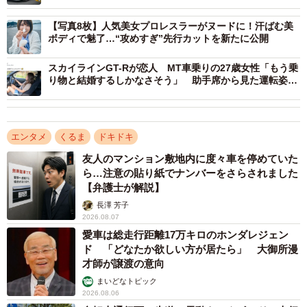
ャップが凄い」「反則級にかっこいい」
【写真8枚】人気美女プロレスラーがヌードに！汗ばむ美
ボディで魅了…“攻めすぎ”先行カットを新たに公開
スカイラインGT-Rが恋人 MT車乗りの27歳女性「もう乗
り物と結婚するしかなさそう」 助手席から見た運転姿が
「かっこいい」
エンタメ
くるま
ドキドキ
友人のマンション敷地内に度々車を停めていた
ら…注意の貼り紙でナンバーをさらされました
【弁護士が解説】
長澤 芳子
2026.08.07
2/7
愛車は総走行距離17万キロのホンダレジェン
ド 「どなたか欲しい方が居たら」 大御所漫
インスタグラマーYUIさん。ポルシェ911 GT3を納車(bunny_314_)
才師が譲渡の意向
まいどなトピック
【下着ユニバ騒動】YUIさんを含む複数の女性が昨年10
2026.08.06