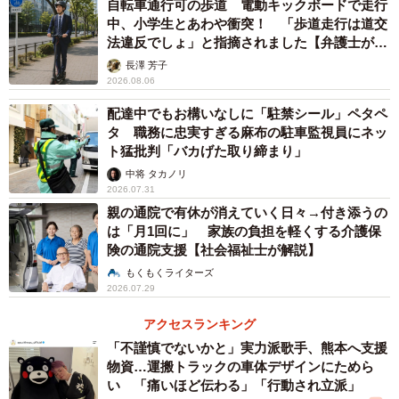
月、ほぼ下着のような露出度の高い衣装でUSJを訪れ、そ
自転車通行可の歩道 電動キックボードで走行
中、小学生とあわや衝突！ 「歩道走行は道交
の様子をインスタグラムに投稿。「子どももたくさんいる
法違反でしょ」と指摘されました【弁護士が解
場所なのに不適切だ」とネット上で批判を浴びた。騒動を
説】
長澤 芳子
受け、USJが公式ツイッターなどで「公序良俗に反する服
2026.08.06
装やパークにふさわしくない過度な露出はお断り、退場い
配達中でもお構いなしに「駐禁シール」ペタペ
ただく場合がございます」と注意喚起を行った。
タ 職務に忠実すぎる麻布の駐車監視員にネッ
ト猛批判「バカげた取り締まり」
中将 タカノリ
2026.07.31
親の通院で有休が消えていく日々→付き添うの
は「月1回に」 家族の負担を軽くする介護保
険の通院支援【社会福祉士が解説】
もくもくライターズ
2026.07.29
アクセスランキング
「不謹慎でないかと」実力派歌手、熊本へ支援
物資…運搬トラックの車体デザインにためら
い 「痛いほど伝わる」「行動され立派」