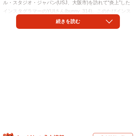
ル・スタジオ・ジャパン(USJ、大阪市)を訪れて“炎上”した
インスタグラマーのYUIさん(bunny_314)。このたびインス
タのストーリーで、高級外車ポルシェを「プレゼントして
続きを読む
もらった」と納車の様子を投稿し、再びネットで話題にな
っています。
「きっと私が乗ってたら似合うからとポルシェをプレゼン