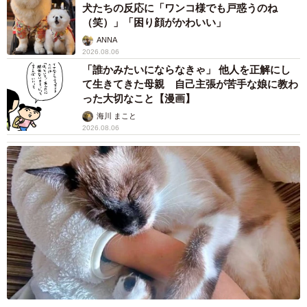
犬たちの反応に「ワンコ様でも戸惑うのね
（笑）」「困り顔がかわいい」
ANNA
2026.08.06
「誰かみたいにならなきゃ」 他人を正解にし
て生きてきた母親 自己主張が苦手な娘に教わ
った大切なこと【漫画】
海川 まこと
2026.08.06