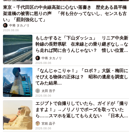
東京・千代田区の中央線高架に心ない落書き 歴史ある昌平橋
架道橋の被害に怒りの声 「何も分かってないし、センスも古
い」「罰則強化して」
中将 タカノリ
2026.08.06
もしかすると「下山ダッシュ」 リニア中央新
幹線の長野県駅 在来線との乗り継ぎなし→な
ら走れば間に合うんじゃない？ 惜しい位置関
係が反響
中将 タカノリ
2026.08.06
「なんじゃこりゃ！」「ロボ？」大阪・梅田に
そびえる物体の正体は？ 昭和の遺産を調査し
てみた結果…
太田 浩子
2026.08.06
エジプトで自撮りしていたら、ガイドが「撮り
ますよ！」→ノリノリでポーズを取っていた
ら……スマホを返してもらえない 「日本人は
カモ代表かも」「私は6時間で3万円払った」
宮前 晶子
2026.08.06