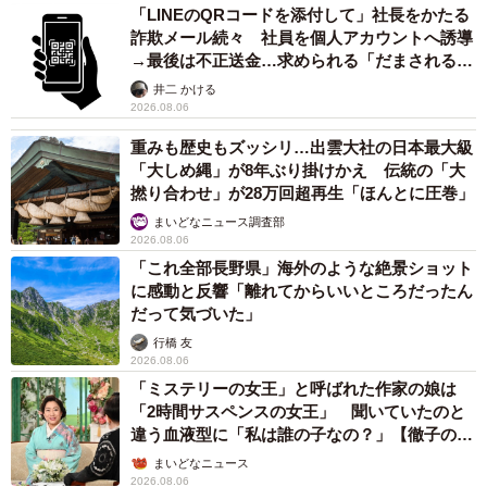
「LINEのQRコードを添付して」社長をかたる
詐欺メール続々 社員を個人アカウントへ誘導
→最後は不正送金…求められる「だまされる前
提」の対策
井二 かける
2026.08.06
重みも歴史もズッシリ…出雲大社の日本最大級
「大しめ縄」が8年ぶり掛けかえ 伝統の「大
撚り合わせ」が28万回超再生「ほんとに圧巻」
まいどなニュース調査部
2026.08.06
「これ全部長野県」海外のような絶景ショット
に感動と反響「離れてからいいところだったん
だって気づいた」
行橋 友
2026.08.06
「ミステリーの女王」と呼ばれた作家の娘は
「2時間サスペンスの女王」 聞いていたのと
違う血液型に「私は誰の子なの？」【徹子の部
屋】
まいどなニュース
2026.08.06