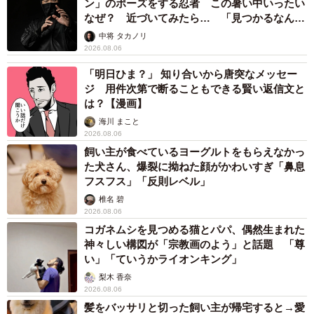
ン」のポーズをする忍者 この暑い中いったい
なぜ？ 近づいてみたら… 「見つかるなんて
未熟」
中将 タカノリ
2026.08.06
「明日ひま？」 知り合いから唐突なメッセー
ジ 用件次第で断ることもできる賢い返信文と
は？【漫画】
海川 まこと
2026.08.06
飼い主が食べているヨーグルトをもらえなかっ
た犬さん、爆裂に拗ねた顔がかわいすぎ「鼻息
フスフス」「反則レベル」
椎名 碧
2026.08.06
コガネムシを見つめる猫とパパ、偶然生まれた
神々しい構図が「宗教画のよう」と話題 「尊
い」「ていうかライオンキング」
梨木 香奈
2026.08.06
髪をバッサリと切った飼い主が帰宅すると→愛