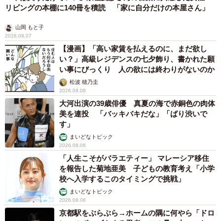
リビングの本棚に140冊を積読 「家に自分だけの本屋さん」
山岡 もと子
2026.08.07
【漫画】「高い家賃を払えるのに、まだ欲し
い？」高級レジデンスの七夕飾り、書かれた願
い事にびっくり 人の欲には終わりがないのか
松波 穂乃圭
2026.08.06
大河出演の39歳俳優 真夏の海で赤銅色の肉体
美を連投 「バッキバキだな」「ばり渋いで
す」
まいどなトピック
2026.08.06
「人生こそがバラエティー」 マレーシア移住
を報告した菊地亜美 子どもの教育考え「小学
校へ入学するこのタイミングで挑戦」
まいどなトピック
2026.08.06
京都駅をぶらぶら→ホームの隅に何やら「ドロ