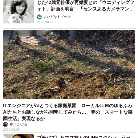
じた42歳元俳優が再婚妻との「ウエディングフ
ォト」計画を明言 「センスあるカメラマン求
む」
まいどなトピック
2026.08.08
ITエンジニアがAIとつくる家庭菜園 ローカルLLMのゆるふわ
AIたちとお話しながら開墾してみたら… 夢の「スマートな菜
園生活」実現なるか
井二 かける
2026.08.08
プチバズしたママ友とのLINEスクショ うっ