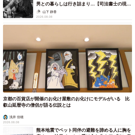
男との暮らしは行き詰まり…【司法書士の現場
から】
山下 静香
2026.08.08
京都の百貨店が開催のお化け屋敷のお化けにモデルがいる 比
叡山延暦寺の僧侶が語る伝説とは
浅井 佳穂
2026.08.08
熊本地震でペット同伴の避難を諦める人に胸を