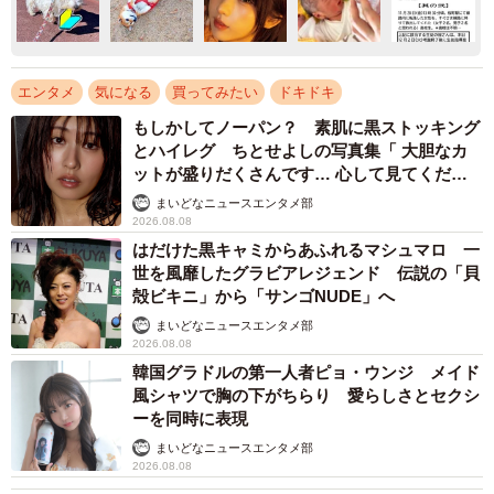
エンタメ
気になる
買ってみたい
ドキドキ
もしかしてノーパン？ 素肌に黒ストッキング
とハイレグ ちとせよしの写真集「 大胆なカ
ットが盛りだくさんです… 心して見てくださ
い」
まいどなニュースエンタメ部
2026.08.08
はだけた黒キャミからあふれるマシュマロ 一
世を風靡したグラビアレジェンド 伝説の「貝
殻ビキニ」から「サンゴNUDE」へ
まいどなニュースエンタメ部
2026.08.08
韓国グラドルの第一人者ピョ・ウンジ メイド
風シャツで胸の下がちらり 愛らしさとセクシ
ーを同時に表現
まいどなニュースエンタメ部
2026.08.08