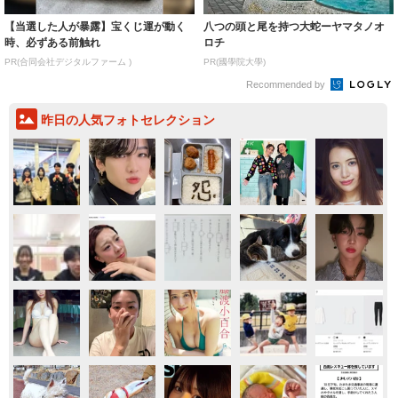
【当選した人が暴露】宝くじ運が動く
八つの頭と尾を持つ大蛇ーヤマタノオ
時、必ずある前触れ
ロチ
PR(合同会社デジタルファーム )
PR(國學院大學)
Recommended by
昨日の人気フォトセレクション