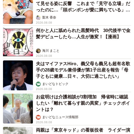
て見せる姿に反響 これまで「見守る立場」だ
ったのに…「頭ポンポンが愛に満ちている」
「尊…」
梨木 香奈
2026.08.08
何かと人に舐められた黒髪時代 30代後半で金
髪デビューしたら…人生が激変！【漫画】
海川 まこと
2026.08.08
夫はマイファスHiro、義父母も義兄も超有名歌
手の28歳モデル兼俳優が第1子出産を報告「母
子ともに健康…日々、大切に過ごしたい」
まいどなトピック
2026.08.08
お盆明けは介護相談が3割増加 帰省時に確認
したい「離れて暮らす親の異変」チェックポイ
ントは？
まいどなニュース情報部
2026.08.08
両親は「東京キッド」の看板役者 ライダー演