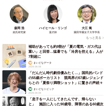
森岡 浩
ハイヒール・リンゴ
大江 篤
姓氏研究家
漫才師
園田学園女子大学学長
もっと見る
補助があっても約9割が「夏の電気・ガス代は
重い」と回答…猛暑でも「冷房を控える」人が
7割超に
まいどなデータ
2026.08.08
「だんだん時代劇俳優みたく…」国民的バンド
の55歳ボーカリスト 競馬界の57歳レジェンド
らとの「夏祭り満喫ショット」に驚きの声続々
まいどなトピック
2026.08.08
「息子を一人にしてきたんです、帰らない
と」 施設に入った90歳母、障害のある60歳次