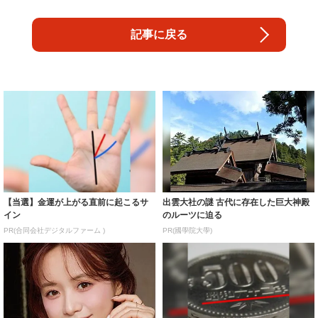
記事に戻る
【当選】金運が上がる直前に起こるサ
出雲大社の謎 古代に存在した巨大神殿
イン
のルーツに迫る
PR(合同会社デジタルファーム )
PR(國學院大學)