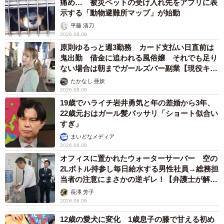
痛め… 被災ペットの受け入れ先をアプリに表
示する「動物避難所マップ」が始動
平藤 清刀
2026.08.08
原則ゆるっと週3勤務 カード支払い日直前は
鬼出勤 借金に追われる風俗嬢 それでも足り
ない場合は朝までガールズバー副業【現役キャ
ストに取材】
たかなし 亜妖
2026.08.08
19歳でハライチ岩井勇気と年の差婚から3年、
22歳元おはガール髪バッサリ「ショート似合い
すぎ」
まいどなメディア
2026.08.08
オフィスに置かれたウォーターサーバー 空の
2Lボトル持参し毎日給水する男性社員→総務担
当者の注意にまさかの逆ギレ！【弁護士が解
説】
長澤 芳子
2026.08.08
12歳の愛犬に変化 1歳息子の膝で甘える初め