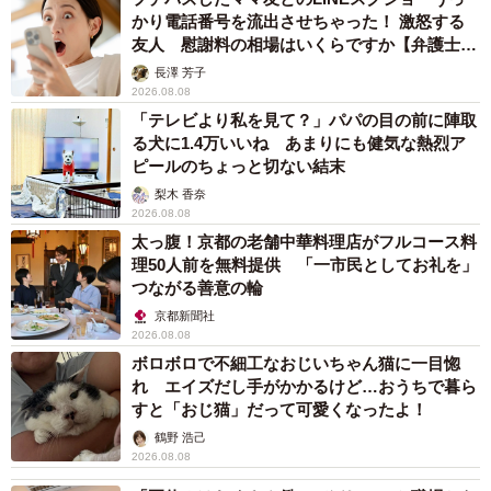
かり電話番号を流出させちゃった！ 激怒する
友人 慰謝料の相場はいくらですか【弁護士が
解説】
長澤 芳子
2026.08.08
「テレビより私を見て？」パパの目の前に陣取
る犬に1.4万いいね あまりにも健気な熱烈ア
ピールのちょっと切ない結末
梨木 香奈
2026.08.08
太っ腹！京都の老舗中華料理店がフルコース料
理50人前を無料提供 「一市民としてお礼を」
つながる善意の輪
京都新聞社
2026.08.08
ボロボロで不細工なおじいちゃん猫に一目惚
れ エイズだし手がかかるけど…おうちで暮ら
すと「おじ猫」だって可愛くなったよ！
鶴野 浩己
2026.08.08