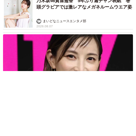
乃木坂46賀喜遥香 5年ぶり週チャン表紙 巻
頭グラビアでは激レアなメガネルームウエア姿
まいどなニュースエンタメ部
2026.08.07
3児の母 43歳女優の肩見せコーデでファンざわざわ 「色っ
ぽすぎて思わず二度見」「むっかしからずっと可愛い」
まいどなトピック
2026.08.07