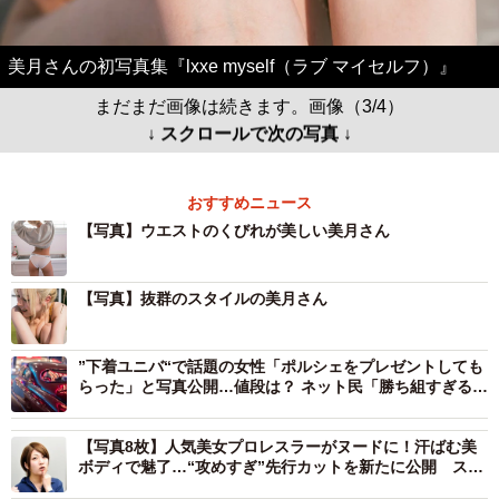
美月さんの初写真集『lxxe myself（ラブ マイセルフ）』
まだまだ画像は続きます。画像（3/4）
↓ スクロールで次の写真 ↓
おすすめニュース
【写真】ウエストのくびれが美しい美月さん
【写真】抜群のスタイルの美月さん
”下着ユニバ“で話題の女性「ポルシェをプレゼントしても
らった」と写真公開…値段は？ ネット民「勝ち組すぎる」
「俺は一生乗れない」
【写真8枚】人気美女プロレスラーがヌードに！汗ばむ美
ボディで魅了…“攻めすぎ”先行カットを新たに公開 スタ
ーダム参戦の安納サオリ