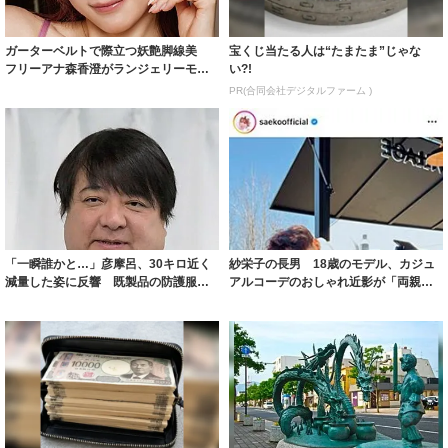
ガーターベルトで際立つ妖艶脚線美
宝くじ当たる人は“たまたま”じゃな
フリーアナ森香澄がランジェリーモデ
い?!
ルに ｢PE...
PR(合同会社デジタルファーム )
「一瞬誰かと…」彦摩呂、30キロ近く
紗栄子の長男 18歳のモデル、カジュ
減量した姿に反響 既製品の防護服が
アルコーデのおしゃれ近影が「両親の
着られると...
いいとこ取...