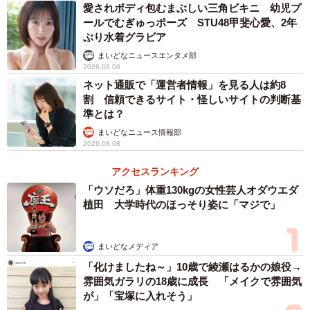
愛されボディ包むまぶしい三角ビキニ 幼児プ
ールでむぎゅっポーズ STU48甲斐心愛、2年
ぶり水着グラビア
まいどなニュースエンタメ部
2026.08.08
ネット通販で「運営者情報」を見る人は約8
割 信頼できるサイト・怪しいサイトの判断基
準とは？
まいどなニュース情報部
2026.08.08
アクセスランキング
「ウソだろ」体重130kgの女性芸人オダウエダ
植田 大学時代のほっそり姿に「マジで」
まいどなメディア
「化けましたね～」10歳で綾瀬はるかの娘役→
雰囲気ガラリの18歳に成長 「メイクで雰囲気
が」「宝塚に入れそう」