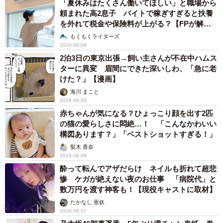
「夏休みはたくさん働いてほしい」と職場から
頼まれた高2息子 バイトで稼ぎすぎると扶養
を外れて税金や保険料が上がる？【FPが解
説】
もくもくライターズ
2026.08.08
2泊3日の東京出張→飼い主さんが不在中ハムス
ターに異変 眉間にできた深いしわ、「急に老
けた？」【漫画】
海川 まこと
2026.08.08
赤ちゃんが気になる？ひょっこり顔を出す2匹
の猫の愛らしさに悶絶…！ 「こんなかわいい
構図あります？」「ベストショットすぎる！」
梨木 香奈
2026.08.08
酔って転んでアザだらけ ネイルも折れて超悲
惨 ケガが絶えない夜のお仕事 「病院代」と
数万円を渡す神客も！【現役キャストに取材】
たかなし 亜妖
2026.08.07