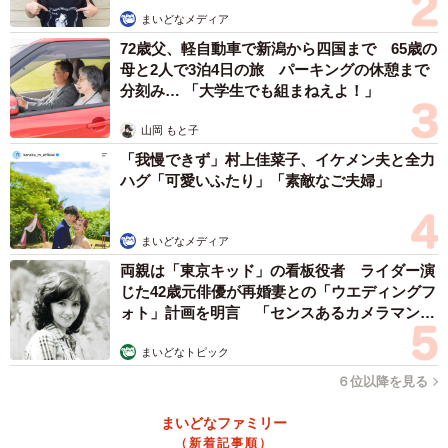
まいどなメディア
72歳父、軽自動車で新潟から四国まで 65歳の
母と2人で3泊4日の旅 パーキングの休憩まで
分刻み… 「大学生でも組まねえよ！」
山岡 もと子
「我慢できず」村上佳菜子、イケメン夫と全力
ハグ「可愛いふたり」「素敵なご夫婦」
まいどなメディア
両親は「東京キッド」の看板役者 ライダー演
じた42歳元俳優が再婚妻との「ウエディングフ
ォト」計画を明言 「センスあるカメラマン求
む」
まいどなトピック
６位以降を見る
まいどなファミリー
（新着記事順）