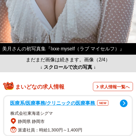
美月さんの初写真集『lxxe myself（ラブ マイセルフ）』
まだまだ画像は続きます。画像（2/4）
↓ スクロールで次の写真 ↓
まいどなの求人情報
求人情報一覧へ
医療系/医療事務/クリニックの医療事務
NEW
株式会社東海道シグマ
静岡県 静岡市
派遣社員：時給1,300円～1,400円