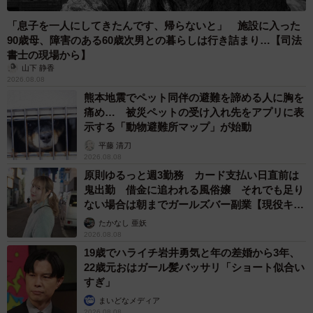
「息子を一人にしてきたんです、帰らないと」 施設に入った
90歳母、障害のある60歳次男との暮らしは行き詰まり…【司法
書士の現場から】
山下 静香
2026.08.08
熊本地震でペット同伴の避難を諦める人に胸を
痛め… 被災ペットの受け入れ先をアプリに表
示する「動物避難所マップ」が始動
平藤 清刀
2026.08.08
原則ゆるっと週3勤務 カード支払い日直前は
鬼出勤 借金に追われる風俗嬢 それでも足り
ない場合は朝までガールズバー副業【現役キャ
ストに取材】
たかなし 亜妖
2026.08.08
19歳でハライチ岩井勇気と年の差婚から3年、
22歳元おはガール髪バッサリ「ショート似合い
すぎ」
まいどなメディア
2026.08.08