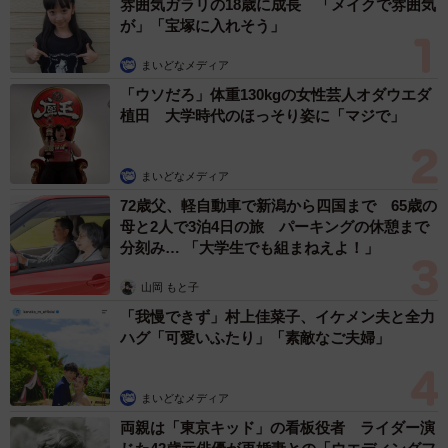
雰囲気ガラリの18歳に成長 「メイクで雰囲気
が」「宝塚に入れそう」
まいどなメディア
「ウソだろ」体重130kgの女性芸人オダウエダ
植田 大学時代のほっそり姿に「マジで」
まいどなメディア
72歳父、軽自動車で新潟から四国まで 65歳の
母と2人で3泊4日の旅 パーキングの休憩まで
分刻み… 「大学生でも組まねえよ！」
山岡 もと子
「我慢できず」村上佳菜子、イケメン夫と全力
ハグ「可愛いふたり」「素敵なご夫婦」
まいどなメディア
両親は「東京キッド」の看板役者 ライダー演