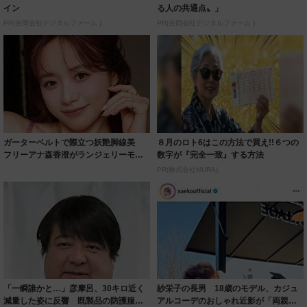
イン
る人の共通点〟」
PR(合同会社デジタルファーム )
PR(合同会社デジタルファーム )
ガーターベルトで際立つ妖艶脚線美
８月のロト6はこの方法で買え!!６つの
フリーアナ森香澄がランジェリーモデ
数字が『完全一致』する方法
ルに ｢PE...
PR(株式会社MURA)
「一瞬誰かと…」彦摩呂、30キロ近く
紗栄子の長男 18歳のモデル、カジュ
減量した姿に反響 既製品の防護服が
アルコーデのおしゃれ近影が「両親の