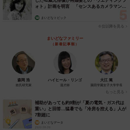
じた42歳元俳優が再婚妻との「ウエディングフ
ォト」計画を明言 「センスあるカメラマン求
む」
まいどなトピック
６位以降を見る
まいどなファミリー
（新着記事順）
森岡 浩
ハイヒール・リンゴ
大江 篤
姓氏研究家
漫才師
園田学園女子大学学長
もっと見る
補助があっても約9割が「夏の電気・ガス代は
重い」と回答…猛暑でも「冷房を控える」人が
7割超に
まいどなデータ
2026.08.08