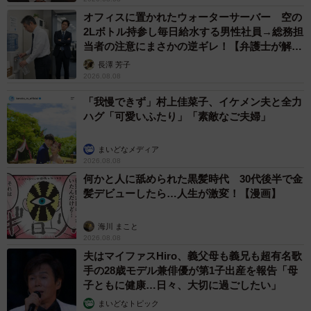
オフィスに置かれたウォーターサーバー 空の
2Lボトル持参し毎日給水する男性社員→総務担
当者の注意にまさかの逆ギレ！【弁護士が解
説】
長澤 芳子
2026.08.08
「我慢できず」村上佳菜子、イケメン夫と全力
ハグ「可愛いふたり」「素敵なご夫婦」
まいどなメディア
2026.08.08
何かと人に舐められた黒髪時代 30代後半で金
髪デビューしたら…人生が激変！【漫画】
海川 まこと
2026.08.08
夫はマイファスHiro、義父母も義兄も超有名歌
手の28歳モデル兼俳優が第1子出産を報告「母
子ともに健康…日々、大切に過ごしたい」
まいどなトピック