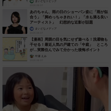
まいどなトピック
2026.08.07
あのちゃん、雨の日のショーパン姿に「雨が似
合う」「脚めっちゃきれい！」「水も滴る良い
アーティスト」 幻想的な近影が話題
まいどなメディア
2026.08.07
【漫画】周囲の目を気にせず遊べる！洗濯物も
干せる！最近人気の戸建ての「中庭」 ところ
が…実際住んでみて分かった後悔ポイント
中瀬 えみ
2026.08.07