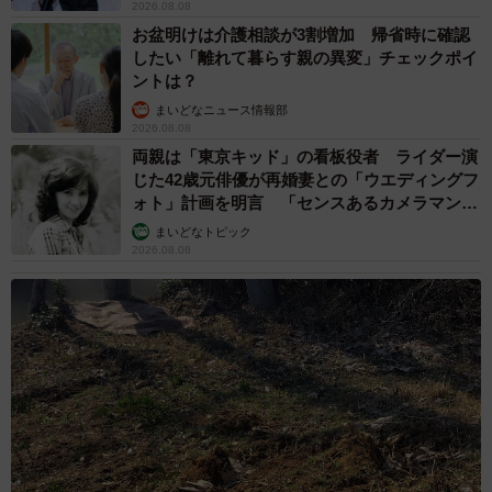
2026.08.08
お盆明けは介護相談が3割増加 帰省時に確認
したい「離れて暮らす親の異変」チェックポイ
ントは？
まいどなニュース情報部
2026.08.08
両親は「東京キッド」の看板役者 ライダー演
じた42歳元俳優が再婚妻との「ウエディングフ
ォト」計画を明言 「センスあるカメラマン求
む」
まいどなトピック
2026.08.08