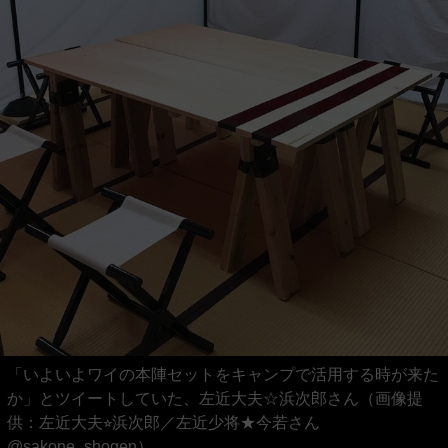
「いよいよワイの本陣セットをキャンプで活用する時が来た
か」とツイートしていた、左近大夫☆浜次郎さん（画像提
供：左近大夫⭐︎浜次郎／左近少将★今若さん
@sakone_shogen）