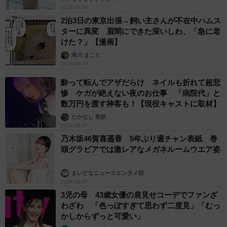
2026.08.08
2泊3日の東京出張→飼い主さんが不在中ハムス
ターに異変 眉間にできた深いしわ、「急に老
けた？」【漫画】
海川 まこと
2026.08.08
酔って転んでアザだらけ ネイルも折れて超悲
惨 ケガが絶えない夜のお仕事 「病院代」と
数万円を渡す神客も！【現役キャストに取材】
たかなし 亜妖
2026.08.07
乃木坂46賀喜遥香 5年ぶり週チャン表紙 巻
頭グラビアでは激レアなメガネルームウエア姿
まいどなニュースエンタメ部
2026.08.07
3児の母 43歳女優の肩見せコーデでファンざ
わざわ 「色っぽすぎて思わず二度見」「むっ
かしからずっと可愛い」