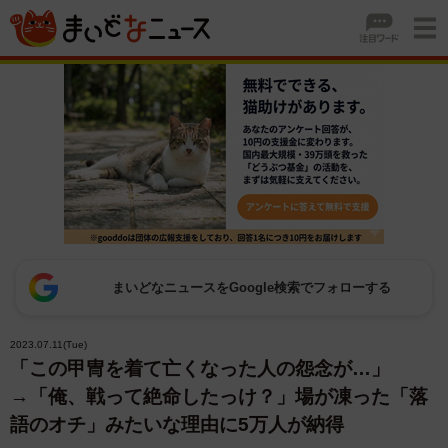
まいどなニュースをGoogle検索でフォローする
2023.07.11(Tue)
「この甲冑を着て亡くなった人の怨念が…」
→「俺、戦って絶命したっけ？」場が凍った「落
語のオチ」みたいな理由に5万人が納得