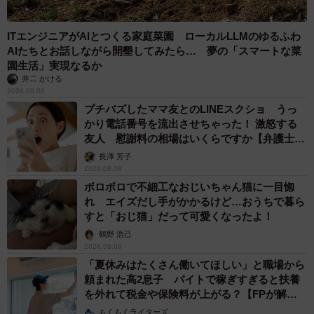
ITエンジニアがAIとつくる家庭菜園 ローカルLLMのゆるふわ
AIたちとお話しながら開墾してみたら… 夢の「スマートな菜
園生活」実現なるか
井二 かける
2026.08.08
プチバズしたママ友とのLINEスクショ うっ
かり電話番号を流出させちゃった！ 激怒する
友人 慰謝料の相場はいくらですか【弁護士が
解説】
長澤 芳子
2026.08.08
ボロボロで不細工なおじいちゃん猫に一目惚
れ エイズだし手がかかるけど…おうちで暮ら
すと「おじ猫」だって可愛くなったよ！
鶴野 浩己
2026.08.08
「夏休みはたくさん働いてほしい」と職場から
頼まれた高2息子 バイトで稼ぎすぎると扶養
を外れて税金や保険料が上がる？【FPが解
説】
もくもくライターズ