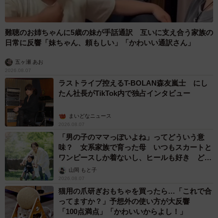
難聴のお姉ちゃんに5歳の妹が手話通訳 互いに支え合う家族の
日常に反響「妹ちゃん、頼もしい」「かわいい通訳さん」
五ヶ瀬 あお
2026.08.07
ラストライブ控えるT-BOLAN森友嵐士 にし
たん社長がTikTok内で独占インタビュー
まいどなニュース
2026.08.07
「男の子のママっぽいよね」ってどういう意
味？ 女系家族で育った母 いつもスカートと
ワンピースしか着ないし、ヒールも好き どの
へんが…
山岡 もと子
2026.08.07
猫用の爪研ぎおもちゃを買ったら…「これで合
ってますか？」予想外の使い方が大反響
「100点満点」「かわいいからよし！」