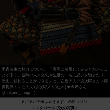
甲冑装束の魅力について、「実際に着用してみるとわかるこ
とが多く、当時の人々文化や生活の一端に思いを馳せたり、
歴史に触れることができる」と、左近大夫☆浜次郎さん（画
像提供：左近大夫⭐︎浜次郎／左近少将★今若さん
@sakone_shogen）
まだまだ画像は続きます。画像（1/7）
↓ スクロールで次の写真 ↓