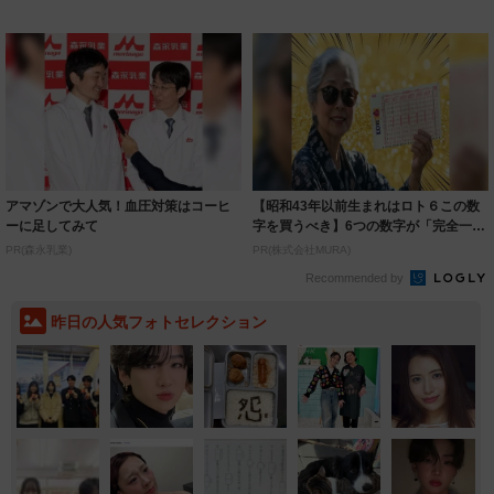
着られると...
いいとこ取...
アマゾンで大人気！血圧対策はコーヒ
【昭和43年以前生まれはロト６この数
ーに足してみて
字を買うべき】6つの数字が「完全一
致」する方...
PR(森永乳業)
PR(株式会社MURA)
Recommended by
昨日の人気フォトセレクション