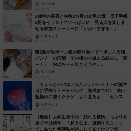
梨木 香奈
2026.08.07
2歳半の長男と生後2カ月の次男の母 母子手帳
2冊をイラストでいっぱいに 見る人を楽しま
せる家族ストーリーに「かわいすぎる！」
山岡 もと子
2026.08.07
猫2匹が段ボール箱の取り合いで「ポコスカ猫
パンチ」の応酬 その後の心温まる結末に「愛
～！」「おばちゃん泣きそうや…」
梨木 香奈
2026.08.07
「ちょっとババロアみたい」パートナーの誕生
日に手作りトートバッグ 完成まで1年 淡い
藍染めに漂うクラゲ よく見ると…「センスす
ごい」
山岡 もと子
2026.08.07
【漫画】大学生息子の「頼れる彼氏」っぷりを
見て母は絶句 「起きなよ、遅刻するよ」っ
て…あなた毎朝私が起こしてますけど？笑