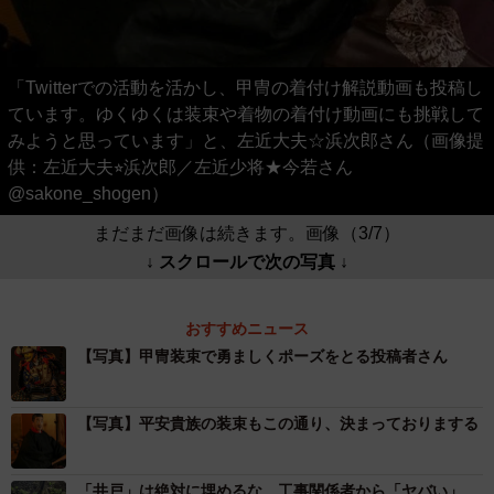
「Twitterでの活動を活かし、甲冑の着付け解説動画も投稿し
ています。ゆくゆくは装束や着物の着付け動画にも挑戦して
みようと思っています」と、左近大夫☆浜次郎さん（画像提
供：左近大夫⭐︎浜次郎／左近少将★今若さん
@sakone_shogen）
まだまだ画像は続きます。画像（3/7）
↓ スクロールで次の写真 ↓
おすすめニュース
【写真】甲冑装束で勇ましくポーズをとる投稿者さん
【写真】平安貴族の装束もこの通り、決まっておりまする
「井戸」は絶対に埋めるな…工事関係者から「ヤバい」