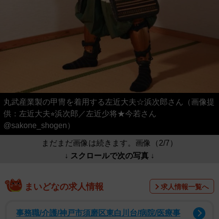
丸武産業製の甲冑を着用する左近大夫☆浜次郎さん（画像提
供：左近大夫⭐︎浜次郎／左近少将★今若さん
@sakone_shogen）
まだまだ画像は続きます。画像（2/7）
↓ スクロールで次の写真 ↓
まいどなの求人情報
求人情報一覧へ
事務職/介護/神戸市須磨区東白川台/病院/医療事