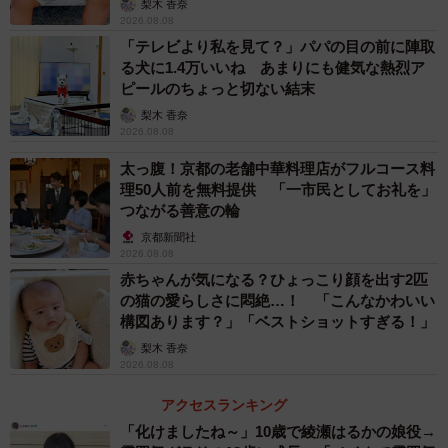
梨木 香奈
2026.08.08
「テレビより私を見て？」パパの目の前に陣取
る犬に1.4万いいね あまりにも健気な熱烈ア
ピールのちょっと切ない結末
梨木 香奈
2026.08.08
太っ腹！京都の老舗中華料理店がフルコース料
理50人前を無料提供 「一市民としてお礼を」
つながる善意の輪
京都新聞社
2026.08.08
赤ちゃんが気になる？ひょっこり顔を出す2匹
の猫の愛らしさに悶絶…！ 「こんなかわいい
構図あります？」「ベストショットすぎる！」
梨木 香奈
2026.08.08
アクセスランキング
「化けましたね～」10歳で綾瀬はるかの娘役→