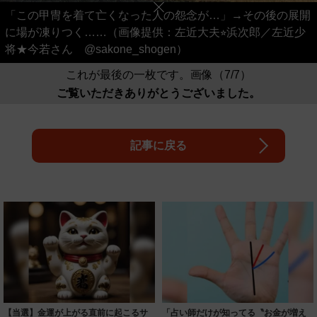
「この甲冑を着て亡くなった人の怨念が…」→その後の展開
に場が凍りつく……（画像提供：左近大夫⭐︎浜次郎／左近少
将★今若さん @sakone_shogen）
これが最後の一枚です。画像（7/7）
ご覧いただきありがとうございました。
記事に戻る
【当選】金運が上がる直前に起こるサ
「占い師だけが知ってる〝お金が増え