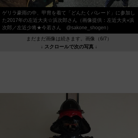
ゲリラ豪雨の中、甲冑を着て「どんたくパレード」に参加し
た2017年の左近大夫☆浜次郎さん（画像提供：左近大夫⭐︎浜
次郎／左近少将★今若さん @sakone_shogen）
まだまだ画像は続きます。画像（6/7）
↓ スクロールで次の写真 ↓