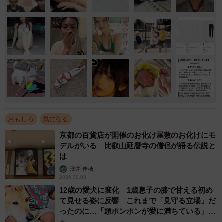
おもしろ
気になる
京都の百貨店が開催のお化け屋敷のお化けにモ
デルがいる 比叡山延暦寺の僧侶が語る伝説と
は
浅井 佳穂
2026.08.08
12歳の愛犬に変化 1歳息子の膝で甘える初め
て見せる姿に反響 これまで「見守る立場」だ
ったのに…「頭ポンポンが愛に満ちている」
「尊…」