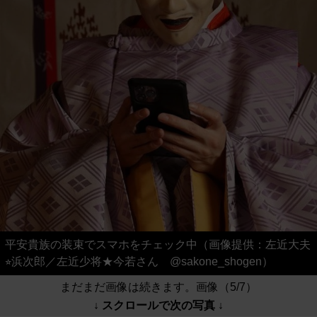
平安貴族の装束でスマホをチェック中（画像提供：左近大夫
⭐︎浜次郎／左近少将★今若さん @sakone_shogen）
まだまだ画像は続きます。画像（5/7）
↓ スクロールで次の写真 ↓