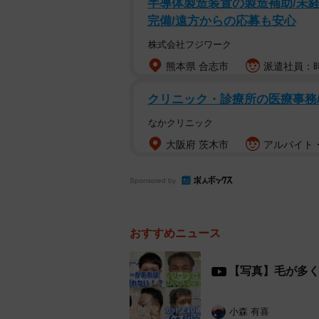
半導体製造装置の製造補助/未経
用が高く、掲載しても価格などの表
完備/遠方からの応募も安心
十分に打ち出すことができないと感
株式会社フジワーク
代わりに、YouTubeでの情報発
熊本県 合志市
派遣社員：時
セリングからの流れ、カットの“ビフォ
クリニック・診療所の医療事務
ゲてもできる！お洒落ヘアスタイル研
「カットとスタイリングだけでここ
なかクリニック
大阪府 茨木市
アルバイト・
Sponsored by
おすすめニュース
【写真】毛が多
小森 有喜