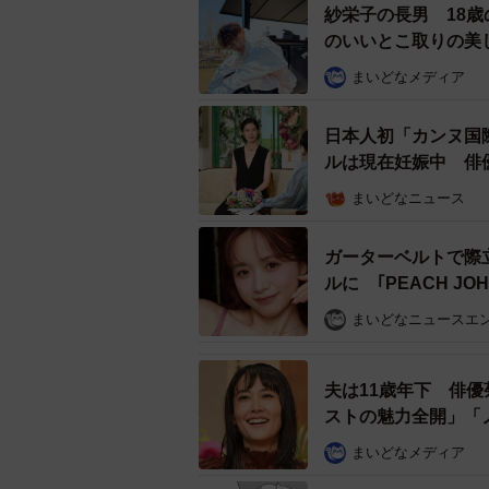
今年5月からは、RELIVEと同じ
紗栄子の長男 18
のいいとこ取りの美
（FC）」制度も開始。「RELIVE
とは違って初期費用や固定費用が発
まいどなメディア
り多くの人にノウハウや技術を届ら
日本人初「カンヌ国
ルは現在妊娠中 俳
益満さんは「日本全国の薄毛に悩む
屋】
組みを行っていきたい」とする。
まいどなニュース
RELIVE吉祥寺店、調布仙川店の
ガーターベルトで際
ルに ｢PEACH JO
まいどなニュースエ
夫は11歳年下 俳
ストの魅力全開」「
まいどなメディア