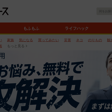
もふもふ
ライフハック
い
家族
気になる
買ってみたい
災害
ネコ
のりもの
観
画
もっと見る