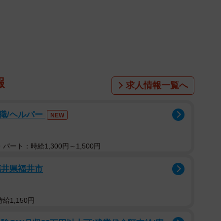
都武蔵野市）は昨年3月にオープン。利用客同士が顔を合わ
個室に案内し、カウンセリングから会計までその場で完
き、最適な髪型を提案。例えば「M字ハゲ」であれば、
し薄い部分が目立たないようにしたり、頭頂部の薄毛で
報
求人情報一覧へ
トすることでボリュームを出したり…プロならではの知
促進の効果があるというスパシャンプーなども込みで
職/ヘルパー
NEW
集客
パート：時給1,300円～1,500円
立。「自分自身も含め、頭髪の専門家であるはずの美容師
福井県福井市
いない」という気付きから、2店舗目として薄毛専門の
たという。
給1,150円
・ポータルサイトに頼らないことを決めていた。掲載費