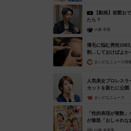
【動画】前髪おで
たら？
小森 有喜
RELIVEでカ
薄毛に悩む男性108
割…しておけばよか
オープン後から右肩上がりで利用客は
分かってもらえない髪の悩みを相談
まいどなニュース情
好評で、リピート率も高いという。
人気美女プロレスラ
専門性や技術などで付加価値を生む
カットを新たに公開
り、経営を安定させたりしたい―。
まいどなニュース
も、実現することができた。
「性的表現が複数」
が激怒「おしゃれな
山脇 未菜美