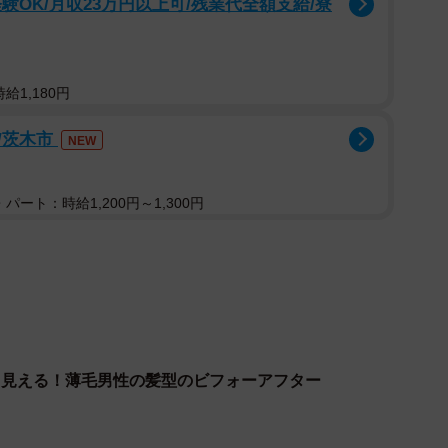
験OK/月収23万円以上可/残業代全額支給/寮
面的な情報で選ばれてしまうため、独自のコンセプトを
じていたからだ。
信に注力。了解を得られた利用客に登場してもらい、カウン
給1,180円
ーアフター”を見せている。Youtubeチャンネル「ハ
/茨木市
NEW
究所！」の動画の総再生回数は130万回を突破し、
まで変わるとは」などさまざまな反響があったという。
パート：時給1,200円～1,300円
く見える！薄毛男性の髪型のビフォーアフター