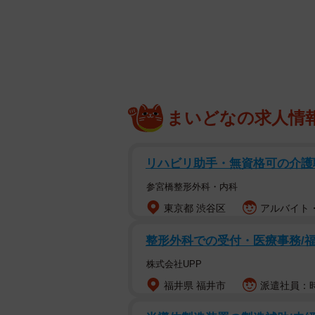
美容室「RELIVE吉祥寺」（東京
せることがないよう、来店後すぐに
結する。
カウンセリングで利用客の悩みを聞
サイドの髪を刈り上げる位置を調整
まいどなの求人情
あればつむじの流れに逆らってセッ
識と技術を生かす。眉カット、発毛
リハビリ助手・無資格可の介護
7700円から。
参宮橋整形外科・内科
あえて大手予約サイトは使わず
東京都 渋谷区
アルバイト・
代表の益満千尋さんは2014年に独
整形外科での受付・医療事務/
の多くが薄毛に関する知識を持って
美容室を立ち上げることを思いつい
株式会社UPP
福井県 福井市
派遣社員：時
当初から、集客を大手予約システム