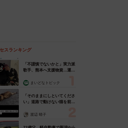
セスランキング
「不謹慎でないかと」実力派
歌手、熊本へ支援物資…運搬
トラックの車体デザインにた
めらい 「痛いほど伝わる」
まいどなトピック
「行動され立派」
「そのままにしといてくださ
い」道路で動けない猫を前に
返された一言… 懸命に生き
ようとした4日間 「命の重
渡辺 晴子
さはみんな同じ」保護団体代
表の訴え
72歳父、軽自動車で新潟から