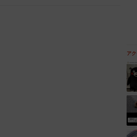
アク
3/3
ELIVE吉祥寺の個室(提供)