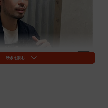
1/3
続きを読む
LIVEの益満千尋代表(提供)
性向けの美容室が注目を集めている。他の利用客からの
、頭頂部の薄毛やM字ハゲなどさまざまな悩みをカバー
2号店もオープンし、全国展開も視野に入れている。