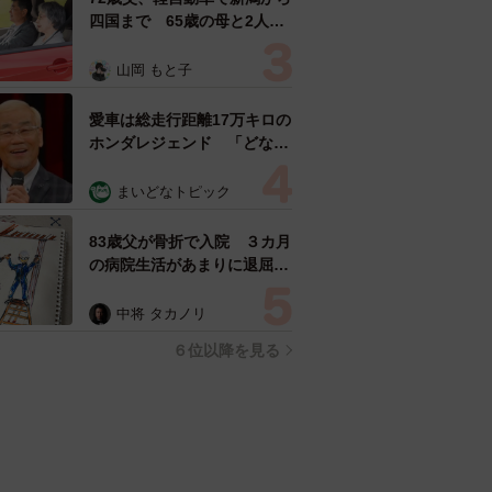
四国まで 65歳の母と2人で
3泊4日の旅 パーキングの休
憩まで分刻み… 「大学生で
山岡 もと子
も組まねえよ！」
愛車は総走行距離17万キロの
ホンダレジェンド 「どなた
か欲しい方が居たら」 大御
所漫才師が譲渡の意向
まいどなトピック
83歳父が骨折で入院 ３カ月
の病院生活があまりに退屈で
「画用紙と色鉛筆持ってこ
い！」→スケッチブックを見
中将 タカノリ
た家族が仰天「これ、売れま
６位以降を見る
すよ…」