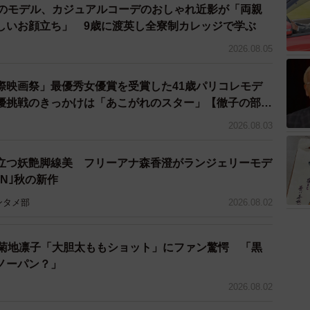
メニューを提供する「インショップ型フランチャイズ
歳のモデル、カジュアルコーデのおしゃれ近影が「両親
しいお顔立ち」 9歳に渡英し全寮制カレッジで学ぶ
調布仙川店」（調布市）をオープンさせた。一般的なFC
生せず、加盟の垣根が低いことがメリットだという。よ
2026.08.05
れるよう、店舗を全国に増やすことを目指している。
際映画祭」最優秀女優賞を受賞した41歳パリコレモデ
優挑戦のきっかけは「あこがれのスター」【徹子の部
男性のため、また仲間の美容師のためにも、様々な取り
2026.08.03
予約はいずれもホームページから。
立つ妖艶脚線美 フリーアナ森香澄がランジェリーモデ
HN｣秋の新作
ンタメ部
2026.08.02
優菊地凛子「大胆太ももショット」にファン驚愕 「黒
ノーパン？」
2026.08.02