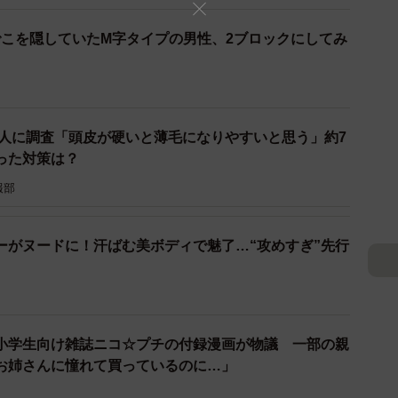
こを隠していたM字タイプの男性、2ブロックにしてみ
2/3
ットした男性客のビフォーアフター(提供)
3人に調査「頭皮が硬いと薄毛になりやすいと思う」約7
った対策は？
増え、毎月100人以上が新規来店。「他の美容院では
できた」「他のお客さんの目線を気にしなくていい」と
報部
ーがヌードに！汗ばむ美ボディで魅了…“攻めすぎ”先行
ことで高単価を実現し、働く美容師らの環境を良くした
益満さんが店のコンセプトを考える際に描いていた思い
小学生向け雑誌ニコ☆プチの付録漫画が物議 一部の親
お姉さんに憧れて買っているのに…」