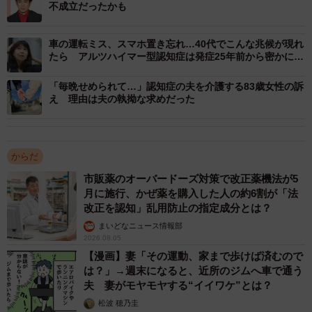
不成立だったかも
えていることが分かりました。
車の運転ミス、スマホ置き忘れ…40代でこんな兆候が現れ
たら アルツハイマー型認知症は発症25年前から密かに進
行する
「毎晩せめられて…」認知症の夫を介護する83歳女性の訴
え 理由は夫の執拗な求めだった
からだ
4/6
市販薬のオーバードーズ対策で改正薬機法が5
月に施行、かぜ薬を購入した人の約6割が「法
頭皮マッサージを行うことでどういう効果があると思いますか？（提供
改正を認知」乱用防止の指定成分とは？
画像）
まいどなニュース情報部
2026.08.05
【漫画】妻「その運動、家まで歩けば済むので
は？」→週末になると、近所のジムへ車で通う
夫 妻がモヤモヤする“イイワケ”とは？
松波 穂乃圭