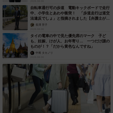
2026.08.06
自転車通行可の歩道 電動キックボードで走行
中、小学生とあわや衝突！ 「歩道走行は道交
法違反でしょ」と指摘されました【弁護士が解
説】
長澤 芳子
2026.08.06
タイの電車の中で見た優先席のマーク 子ど
も、妊娠、けが人、お年寄り… 一つだけ謎の
ものが！？「だから黄色なんですね」
中将 タカノリ
2026.08.06