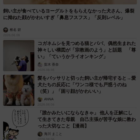
飼い主が食べているヨーグルトをもらえなかった犬さん、爆裂
に拗ねた顔がかわいすぎ「鼻息フスフス」「反則レベル」
椎名 碧
2026.08.06
コガネムシを見つめる猫とパパ、偶然生まれた
神々しい構図が「宗教画のよう」と話題 「尊
い」「ていうかライオンキング」
梨木 香奈
2026.08.06
髪をバッサリと切った飼い主が帰宅すると→愛
犬たちの反応に「ワンコ様でも戸惑うのね
（笑）」「困り顔がかわいい」
ANNA
2026.08.06
「誰かみたいにならなきゃ」 他人を正解にし
て生きてきた母親 自己主張が苦手な娘に教わ
った大切なこと【漫画】
海川 まこと
2026.08.06