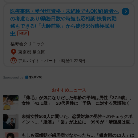
医療事務・受付/無資格・未経験でもOK/経験者へ
の考慮もあり/勤務日数や時短も応相談!扶養内勤
務もできる/「大師前駅」から徒歩5分/積極採用
中
NEW
福寿会クリニック
3/6
東京都 足立区
頭皮が硬いと薄毛になりやすいと思いますか？（提供画像）
アルバイト・パート：時給1,226円～
まず、「今のご自身の頭皮について、どのように感じます
Sponsored by
か」と聞いたところ、60.2%の人が「硬い」（とても硬い
おすすめニュース
16.3％・硬い43.0％）と回答。
「薄毛」が気になりだした年齢の平均は男性「37.9歳」、
女性「41.1歳」 20代男性は「予防」に対する意識強く
また、「頭皮が硬いと薄毛になりやすいと思いますか」と
聞いたところ、73.0%の人が「薄毛になりやすいと思う」
未婚女性500人に聞いた、恋愛対象の男性へのチェックポ
イント…「服装」「歯」が上位に 99％が「清潔感は重
（とてもそう思う33.4％・思う39.6％）と回答し、多くの
要」と回答
薄毛男性が、「薄毛」と「頭皮の硬さ」に相関があると考
もしも源頼朝が歯周病でなかったら…「鎌倉殿の13人」は