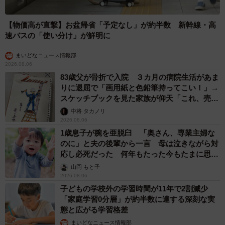
【物価高が直撃】お盆帰省「予定なし」が約半数 新幹線・高
速バスの「使い分け」が鮮明に
まいどなニュース情報部
2026.08.06
83歳父が骨折で入院 ３カ月の病院生活があま
りに退屈で「画用紙と色鉛筆持ってこい！」→
スケッチブックを見た家族が仰天「これ、売れ
ますよ…」
中将 タカノリ
2026.08.06
1歳息子が腕を亜脱臼 「奥さん、専業主婦な
のに」と夫の後輩から一言 母は泣きながら対
応し必死だった 何年もたった今もたまに思い
出し…
山岡 もと子
2026.08.06
子どもの学校外の学習時間が11年で2割減少
「家庭学習0分層」が約半数に達する深刻な実
態と広がる学習格差
まいどなニュース情報部