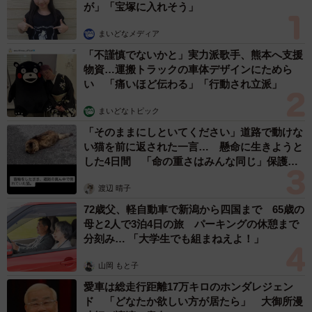
が」「宝塚に入れそう」
まいどなメディア
「不謹慎でないかと」実力派歌手、熊本へ支援
物資…運搬トラックの車体デザインにためら
い 「痛いほど伝わる」「行動され立派」
6/6
まいどなトピック
薄毛になる前に戻れるとしたら、予防としてどんな対策を行っておけば
「そのままにしといてください」道路で動けな
よかったと思いますか？（提供画像）
い猫を前に返された一言… 懸命に生きようと
した4日間 「命の重さはみんな同じ」保護団
最後に、「薄毛になる前に戻れるとしたら、予防としてど
体代表の訴え
んな対策を行っておけばよかったと思いますか」と聞いた
渡辺 晴子
ところ、60％の人が「自分で頭皮マッサージもしくはヘッ
72歳父、軽自動車で新潟から四国まで 65歳の
ドスパ」と回答したほか、「スカルプシャンプー」「市販
母と2人で3泊4日の旅 パーキングの休憩まで
分刻み… 「大学生でも組まねえよ！」
の育毛剤」「市販の発毛剤」なども挙げられたそうです。
山岡 もと子
愛車は総走行距離17万キロのホンダレジェン
ド 「どなたか欲しい方が居たら」 大御所漫