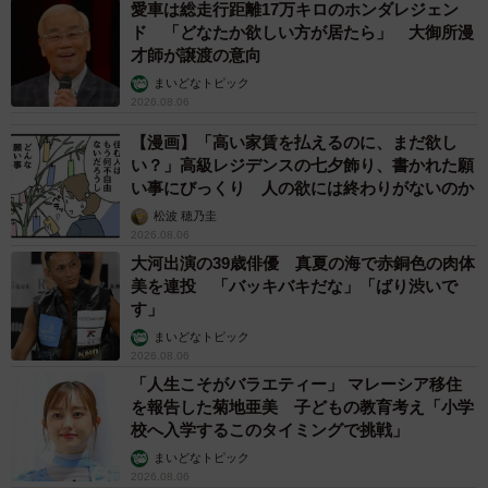
愛車は総走行距離17万キロのホンダレジェン
ド 「どなたか欲しい方が居たら」 大御所漫
才師が譲渡の意向
まいどなトピック
2026.08.06
【漫画】「高い家賃を払えるのに、まだ欲し
い？」高級レジデンスの七夕飾り、書かれた願
い事にびっくり 人の欲には終わりがないのか
松波 穂乃圭
2026.08.06
大河出演の39歳俳優 真夏の海で赤銅色の肉体
美を連投 「バッキバキだな」「ばり渋いで
す」
まいどなトピック
2026.08.06
「人生こそがバラエティー」 マレーシア移住
を報告した菊地亜美 子どもの教育考え「小学
校へ入学するこのタイミングで挑戦」
まいどなトピック
2026.08.06