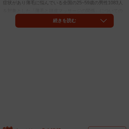
症状があり薄毛に悩んでいる全国の25~59歳の男性1083人
を対象とした「薄毛と頭皮マッサージの関係」についての
実態調査をインターネットで実施しました。その結果、約7
続きを読む
割の人が「頭皮が硬いと薄毛になりやすいと思う」と回答
しました。また、薄毛になる前に行っておけばよかった対
策としては、6割の人が「自分で頭皮マッサージもしくはヘ
ッドスパ」と回答したそうです。