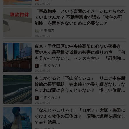
2026.08.06
「事故物件」という言葉のイメージにとらわれ
ていませんか？ 不動産業者が語る「物件の可
能性」を閉ざさないために必要なこと
平藤 清刀
2026.08.06
東京・千代田区の中央線高架に心ない落書き
歴史ある昌平橋架道橋の被害に怒りの声 「何
も分かってないし、センスも古い」「罰則強化
して」
中将 タカノリ
2026.08.06
もしかすると「下山ダッシュ」 リニア中央新
幹線の長野県駅 在来線との乗り継ぎなし→な
ら走れば間に合うんじゃない？ 惜しい位置関
係が反響
中将 タカノリ
2026.08.06
「なんじゃこりゃ！」「ロボ？」大阪・梅田に
そびえる物体の正体は？ 昭和の遺産を調査し
てみた結果…