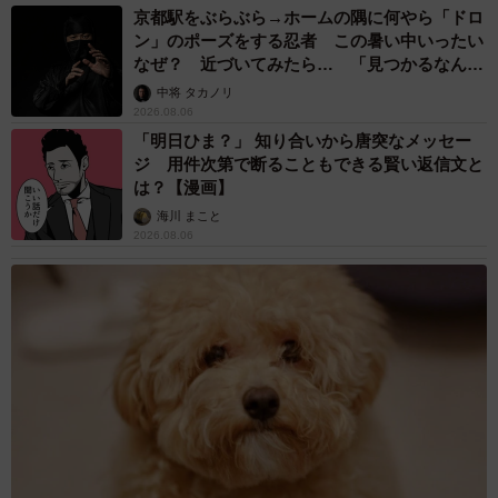
京都駅をぶらぶら→ホームの隅に何やら「ドロ
ン」のポーズをする忍者 この暑い中いったい
なぜ？ 近づいてみたら… 「見つかるなんて
未熟」
中将 タカノリ
2026.08.06
「明日ひま？」 知り合いから唐突なメッセー
ジ 用件次第で断ることもできる賢い返信文と
は？【漫画】
海川 まこと
2026.08.06