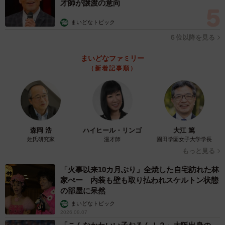
才師が譲渡の意向
まいどなトピック
６位以降を見る
まいどなファミリー
（新着記事順）
森岡 浩
ハイヒール・リンゴ
大江 篤
姓氏研究家
漫才師
園田学園女子大学学長
もっと見る
「火事以来10カ月ぶり」全焼した自宅訪れた林
家ぺー 内装も壁も取り払われスケルトン状態
の部屋に呆然
まいどなトピック
2026.08.07