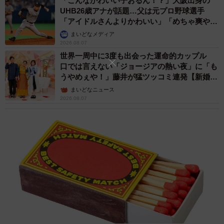
「こんなかわいい子おるん！？」大阪出身の
UHB26歳アナが話題…父は元プロ野球選手
「アイドルさんよりかわいい」「めちゃ爽や
か」
まいどなメディア
2026.08.07
世界一周中に3度も出会った運命的カップル
口では言えない「ジョージアの熱い夜」に「も
うやめぇや！」藤井が猛ツッコミ連発【新婚さ
ん】
まいどなニュース
2026.08.07