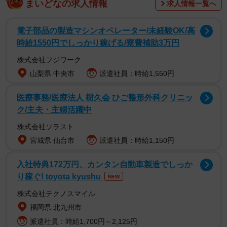
まいどなの求人情報
求人情報一覧へ
電子部品の製造マシンオペレーター/未経験OK/高
時給1550円でしっかり稼げる/寮費補助3万円
株式会社フジワーク
山梨県 中央市
派遣社員：時給1,550円
医療事務/医療法人 樹久会 ひご整形外科クリニッ
ク/主夫・主婦活躍中
株式会社ソラスト
宮城県 仙台市
派遣社員：時給1,150円
2/6
今のご自身の頭皮について、どのように感じますか？（提供画像）
入社特典172万円、カンタン自動車製造でしっか
り稼ぐ! toyota kyushu
NEW
株式会社テクノスマイル
福岡県 北九州市
派遣社員：時給1,700円～2,125円