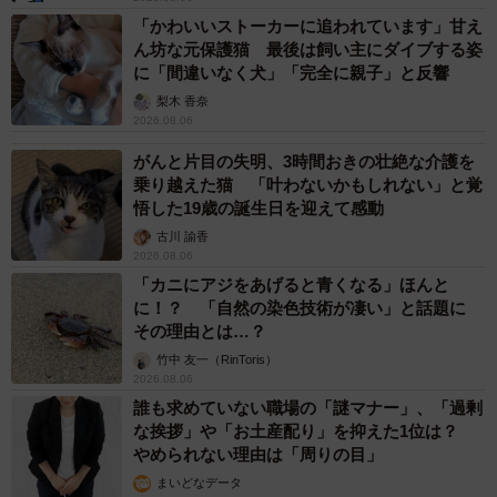
「かわいいストーカーに追われています」甘え
ん坊な元保護猫 最後は飼い主にダイブする姿
に「間違いなく犬」「完全に親子」と反響
梨木 香奈
2026.08.06
がんと片目の失明、3時間おきの壮絶な介護を
乗り越えた猫 「叶わないかもしれない」と覚
悟した19歳の誕生日を迎えて感動
古川 諭香
2026.08.06
「カニにアジをあげると青くなる」ほんと
に！？ 「自然の染色技術が凄い」と話題に
その理由とは…？
竹中 友一（RinToris）
2026.08.06
誰も求めていない職場の「謎マナー」、「過剰
な挨拶」や「お土産配り」を抑えた1位は？
やめられない理由は「周りの目」
まいどなデータ