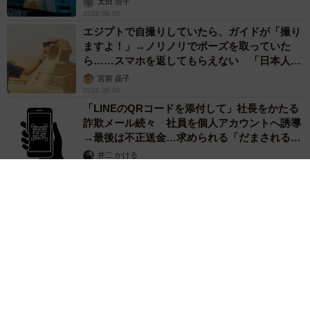
太田 浩子
2026.08.06
エジプトで自撮りしていたら、ガイドが「撮り
ますよ！」→ノリノリでポーズを取っていた
ら……スマホを返してもらえない 「日本人は
カモ代表かも」「私は6時間で3万円払った」
宮前 晶子
2026.08.06
「LINEのQRコードを添付して」社長をかたる
詐欺メール続々 社員を個人アカウントへ誘導
→最後は不正送金…求められる「だまされる前
提」の対策
井二 かける
2026.08.06