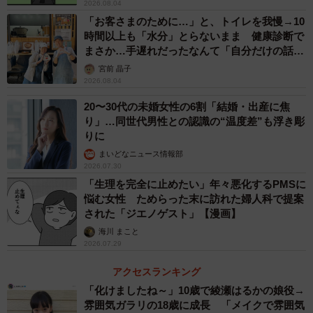
2026.08.04
「お客さまのために…」と、トイレを我慢→10
時間以上も「水分」とらないまま 健康診断で
5/6
まさか…手遅れだったなんて「自分だけの話で
はなく、日本中で起きている問題では？」
宮前 晶子
薄毛、抜け毛の予防・対策として頭皮マッサージをすることが大事だと
2026.08.04
思いますか？（提供画像）
20〜30代の未婚女性の6割「結婚・出産に焦
続いて、「頭皮マッサージの効果」について聞いたとこ
り」…同世代男性との認識の“温度差”も浮き彫
りに
ろ、「血行促進」（73.6%）、「頭皮を柔らかくする」
まいどなニュース情報部
（56.0%）といった回答が上位を占める結果になりまし
2026.07.30
た。
「生理を完全に止めたい」年々悪化するPMSに
悩む女性 ためらった末に訪れた婦人科で提案
された「ジエノゲスト」【漫画】
また、「薄毛、抜け毛の予防・対策としての頭皮マッサー
海川 まこと
ジ」については、79.5%の人が「大事だと思う」（とても
2026.07.29
そう思う33.1％・そう思う46.4％）と回答しています。
アクセスランキング
「化けましたね～」10歳で綾瀬はるかの娘役→
雰囲気ガラリの18歳に成長 「メイクで雰囲気