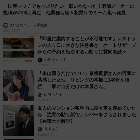
「国産マッチでもバズりたい」願いかなった！老舗メーカーの
投稿が4100万再生 他業種も続々相乗りでミーム化へ発展
まいどなニュース調査部
2026.08.07
「即座に案内することが不可能です」レストラ
ンの入り口に大きな注意書き オートリザーブ
からの予約を拒否するお断りに賛同者続々
中将 タカノリ
2026.08.07
「本は買うだけでいい」京極夏彦さんの言葉に
共感した女性→リビングの本棚に140冊を積
読 「家に自分だけの本屋さん」
山岡 もと子
2026.08.07
友人のマンション敷地内に度々車を停めていた
ら…注意の貼り紙でナンバーをさらされました
【弁護士が解説】
長澤 芳子
2026.08.07