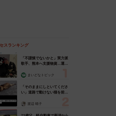
セスランキング
「不謹慎でないかと」実力派
歌手、熊本へ支援物資…運搬
トラックの車体デザインにた
めらい 「痛いほど伝わる」
まいどなトピック
「行動され立派」
「そのままにしといてくださ
い」道路で動けない猫を前に
返された一言… 懸命に生き
ようとした4日間 「命の重
渡辺 晴子
さはみんな同じ」保護団体代
表の訴え
72歳父、軽自動車で新潟から