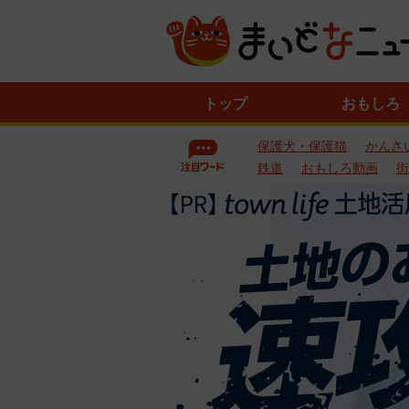
ニ
トップ
おもしろ
ュ
ー
保護犬・保護猫
かんさ
ス
一
鉄道
おもしろ動画
街
覧