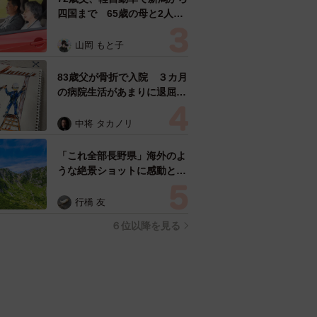
四国まで 65歳の母と2人で
3泊4日の旅 パーキングの休
憩まで分刻み… 「大学生で
山岡 もと子
も組まねえよ！」
83歳父が骨折で入院 ３カ月
の病院生活があまりに退屈で
「画用紙と色鉛筆持ってこ
い！」→スケッチブックを見
中将 タカノリ
た家族が仰天「これ、売れま
すよ…」
「これ全部長野県」海外のよ
うな絶景ショットに感動と反
響「離れてからいいところだ
ったんだって気づいた」
行橋 友
６位以降を見る