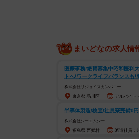
まいどなの求人情
医療事務/絶賛募集中昭和医科
トへ!ワークライフバランスも!/時
株式会社リジョイスカンパニー
東京都 品川区
アルバイト・
半導体製造/検査/社員寮完備0円
株式会社シーエムシー
福島県 西郷村
派遣社員：時給