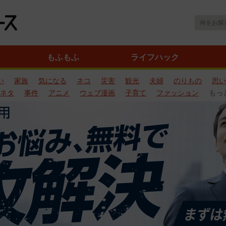
もふもふ
ライフハック
い
家族
気になる
ネコ
災害
観光
夫婦
のりもの
思い
ネタ
事件
アニメ
ウェブ漫画
子育て
ファッション
もっ