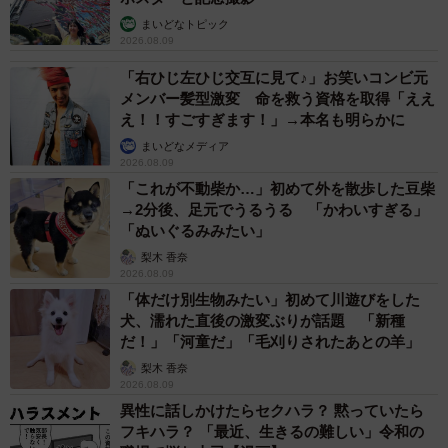
ちなみに…実は上記の「私は見た」体験談、報告してくれ
まいどなトピック
たママのお話にはちょっとした“続き”があって…お二人とも
2026.08.09
不倫に遭遇したときの感想も教えてくれているんです。
「右ひじ左ひじ交互に見て♪」お笑いコンビ元
メンバー髪型激変 命を救う資格を取得「ええ
◇ ◇
え！！すごすぎます！」→本名も明らかに
まいどなメディア
「パパたちの間で大事にされたり、お酒を奢ってもらった
2026.08.09
「これが不動柴か…」初めて外を散歩した豆柴
りしている若いママ見ると、いいなぁと羨ましく思ってる
→2分後、足元でうるうる 「かわいすぎる」
自分もいる」
「ぬいぐるみみたい」
梨木 香奈
「子どもがいるから絶対に不倫は良くないと思ってるけ
2026.08.09
ど、妄想するだけならいいかも、と思うことはある」
「体だけ別生物みたい」初めて川遊びをした
犬、濡れた直後の激変ぶりが話題 「新種
だ！」「河童だ」「毛刈りされたあとの羊」
◇ ◇
梨木 香奈
2026.08.09
倫理的に認められない行為であったり、子どものことを考
異性に話しかけたらセクハラ？ 黙っていたら
えると不快感も感じることだと思うけど…。いざ実際に当
フキハラ？ 「最近、生きるの難しい」令和の