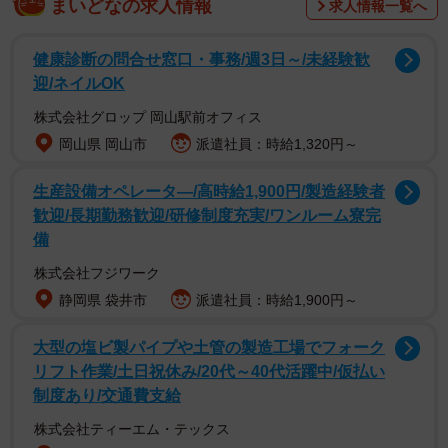
まいどなの求人情報
求人情報一覧へ
健康診断の問合せ窓口・事務/週3日～/未経験歓
迎/ネイルOK
株式会社グロップ 岡山駅前オフィス
岡山県 岡山市
派遣社員：時給1,320円～
生産設備オペレータ―/高時給1,900円/製造経験者
歓迎/長期勤務歓迎/研修制度充実/ワンルーム寮完
備
株式会社フジワーク
静岡県 袋井市
派遣社員：時給1,900円～
2/5
大型の塩ビ製パイプや土管の製造工場でフォーク
リフト作業/土日祝休み/20代～40代活躍中/仮払い
お姫様扱い…「自ら不倫相手を選んでた」若いマ
制度あり/交通費支給
マ
株式会社ティーエム・テックス
▽Tさん・45歳／子ども14歳・11歳