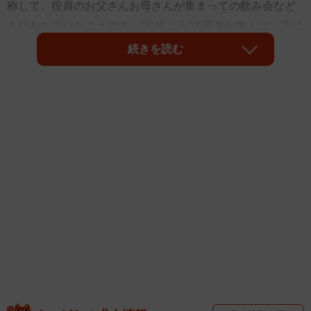
称して、役員のお父さんお母さんが集まっての飲み会など
も行われていたようです。“お年ごろ”の男女が集えば、気に
なる関係に発展してしまうケースも確率的にはあり得るわ
続きを読む
けで…不倫の現場に遭遇してしまった！というママたち
も。衝撃の目撃体験を持つ保護者に、「私が見た“伝説のス
キャンダル”」を語ってもらいました。