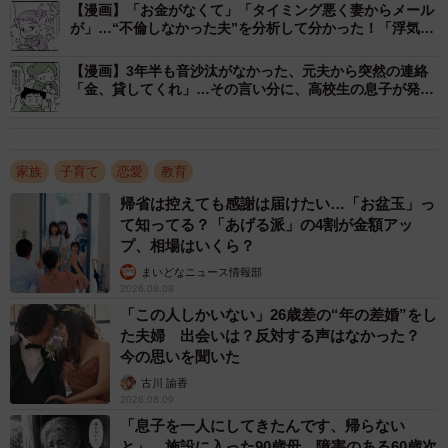
【漫画】「お金がなくて」「タイミング悪く妻からメール
が」…“不倫しなかった夫”を分析して分かった！「浮気さ
あるパパは「こんなキレイなママと一緒でよかったな～」
せない3つの魔法」
と言っておけば、なんでも頼み事聞いてくれるから便利な
【漫画】3年半も音沙汰がなかった、元夫から突然の連絡
「金、貸してくれ」…その言い分に、高校生の息子が発し
んだよ、と言ってました。でも、実際にこのママにちょっ
た一言
かい出しているパパもいたりして、その中でこのママが自
ら選んで誘惑したのが「歯医者でPTA会長している男性」
家族
子育て
恋愛
教育
なんだとか。
帰省は控えても感謝は届けたい…「お盆玉」っ
て知ってる？「あげる派」の4割が金額アッ
どこまで本当かわかりませんが、とにかく二人が普通の関
プ、相場はいくら？
係でないのだけは、実際に見ただけにわかります。ばっか
まいどなニュース情報部
じゃないの、と思いつつ、この先どう収拾させていくのだ
2026.08.09
ろうとやじ馬根性で興味津々だったりもしてますが。ワイ
「この人しかいない」26歳差の“年の差婚”をし
た夫婦 出会いは？反対する声はなかった？
ドショーだって不倫ネタも多いですけど、やっぱりそれだ
今の思いを聞いた
け興味引くんだなーと実感しちゃってます。
古川 諭香
2026.08.09
「息子を一人にしてきたんです、帰らない
と」 施設に入った90歳母、障害のある60歳次