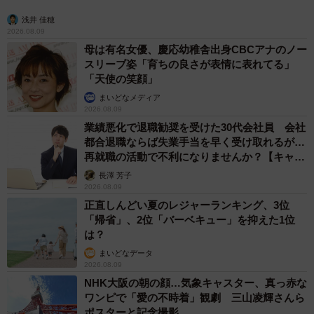
浅井 佳穂
2026.08.09
母は有名女優、慶応幼稚舎出身CBCアナのノー
スリーブ姿「育ちの良さが表情に表れてる」
4/5
「天使の笑顔」
まいどなメディア
2026.08.09
実は体験談の報告には“続き”もあって…
業績悪化で退職勧奨を受けた30代会社員 会社
都合退職ならば失業手当を早く受け取れるが…
…いやはや。どうしてこうもまぁ、みなさん無防備だった
再就職の活動で不利になりませんか？【キャリ
んでしょうね。
アカウンセラーが解説】
長澤 芳子
2026.08.09
普通（というのも変ですが）不倫というのは「うしろめた
正直しんどい夏のレジャーランキング、3位
い」もの。だから人に隠れて行うものだし、バレないよう
「帰省」、2位「バーベキュー」を抑えた1位
は？
にするものです。でも、周囲から「あの2人はデキている」
まいどなデータ
と完全に見透かされているなんて…。みなさん“恋愛の勘”が
2026.08.09
鈍ってしまっているのでしょうか。
NHK大阪の朝の顔…気象キャスター、真っ赤な
ワンピで「愛の不時着」観劇 三山凌輝さんら
ポスターと記念撮影