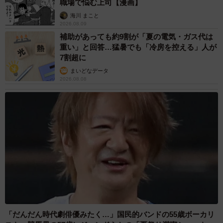
職場で悩む上司【漫画】
事者たちに遭遇してしまうと、羨ましい思いや、嫉妬に近
海川 まこと
い感情を持つ人もいるのかもしれません。
2026.08.09
補助があっても約9割が「夏の電気・ガス代は
「私は“妄想”で我慢していたのに…許せないわ！」なーんて
重い」と回答…猛暑でも「冷房を控える」人が
7割超に
ね♡。そのあたりに、PTA不倫がより周囲のママたちから
まいどなデータ
注目を集めたり、反感を買ってしまったりする理由があっ
2026.08.08
たりするのかもしれない…と、筆者も勝手に“妄想”いたしま
した。
「だんだん時代劇俳優みたく…」国民的バンドの55歳ボーカリ