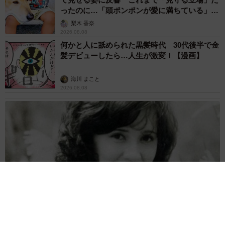
ったのに…「頭ポンポンが愛に満ちている」
「尊…」
梨木 香奈
2026.08.08
何かと人に舐められた黒髪時代 30代後半で金
髪デビューしたら…人生が激変！【漫画】
海川 まこと
2026.08.08
両親は「東京キッド」の看板役者 ライダー演じた42歳元俳優