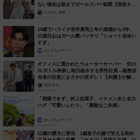
ない場合は朝までガールズバー副業【現役キャ
ストに取材】
たかなし 亜妖
2026.08.08
19歳でハライチ岩井勇気と年の差婚から3年、
22歳元おはガール髪バッサリ「ショート似合い
すぎ」
まいどなメディア
2026.08.08
オフィスに置かれたウォーターサーバー 空の
2Lボトル持参し毎日給水する男性社員→総務担
当者の注意にまさかの逆ギレ！【弁護士が解
説】
長澤 芳子
2026.08.08
「我慢できず」村上佳菜子、イケメン夫と全力
ハグ「可愛いふたり」「素敵なご夫婦」
まいどなメディア
2026.08.08
12歳の愛犬に変化 1歳息子の膝で甘える初め
て見せる姿に反響 これまで「見守る立場」だ