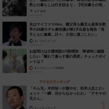
男との暮らしは行き詰まり…【司法書士の現場
から】
山下 静香
2026.08.08
夫はマイファスHiro、義父母も義兄も超有名歌
手の28歳モデル兼俳優が第1子出産を報告「母
子ともに健康…日々、大切に過ごしたい」
まいどなトピック
2026.08.08
お盆明けは介護相談が3割増加 帰省時に確認
したい「離れて暮らす親の異変」チェックポイ
ントは？
3/5
まいどなニュース情報部
2026.08.08
2人とも離婚して…「不倫を貫いた」2人
アクセスランキング
▽Nさん・39歳／子ども14歳・9歳
「キム兄」木村祐一が激やせ、松本人志と2シ
ョット「一瞬、分からなかったわ」「テキヤの
兄さん」
PTAの飲み会に初めて参加した時、驚きました。だって酔
っ払って、他のパパにしなだれかかるとか、若い男性教師
まいどなメディア