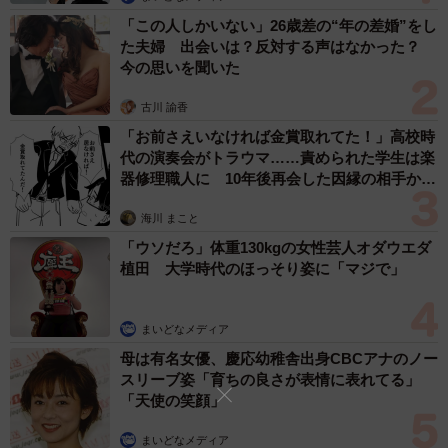
にお酒つぎながらピッタリはりついているママとか本当に
「この人しかいない」26歳差の“年の差婚”をし
た夫婦 出会いは？反対する声はなかった？
いるんですよ。
今の思いを聞いた
そういう人たちと離れたところで、別のママ軍団がチラ見
古川 諭香
しながら飲んでます。で、「AさんとBさん、デキてるよ
「お前さえいなければ金賞取れてた！」高校時
ね」みたいな会話。これはこれでなんだかとても不健康と
代の演奏会がトラウマ……責められた学生は楽
器修理職人に 10年後再会した因縁の相手から
いうか、なんなんだ、この飲み会は！と愕然としました。
思わぬ申し出【漫画】
海川 まこと
しばらくたって1つ先の駅に出来た、けっこう話題になって
「ウソだろ」体重130kgの女性芸人オダウエダ
いるワインバーに行きました。お値段も高いし、どちらか
植田 大学時代のほっそり姿に「マジで」
といえばデートスポット。私は会社の後輩の子に「彼氏を
誘う前に偵察いきましょー」と誘われたんですけども。
まいどなメディア
母は有名女優、慶応幼稚舎出身CBCアナのノー
そこで「噂のふたり」を発見！
スリーブ姿「育ちの良さが表情に表れてる」
「天使の笑顔」
いやービックリしました。もう完全にデート状態。ママの
まいどなメディア