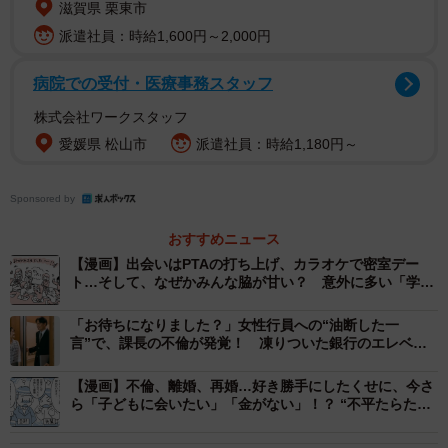
滋賀県 栗東市
派遣社員：時給1,600円～2,000円
ママ友と飲んで帰り道でした。あれ、と思ったらPTA会長
と女性役員のふたり、手をつないでよろけながら歩いてま
病院での受付・医療事務スタッフ
した…。夜中だろうがご近所地元で、よくあんなコトでき
株式会社ワークスタッフ
るなーとビックリするやら呆れるやら。
愛媛県 松山市
派遣社員：時給1,180円～
一緒にいたママ友が写メしようとしてたから、さすがに止
Sponsored by
めましたけど。あんなの拡散したら、小学校の評判自体が
おすすめニュース
落ちるじゃないですか。
【漫画】出会いはPTAの打ち上げ、カラオケで密室デー
ト…そして、なぜかみんな脇が甘い？ 意外に多い「学校
「ちょっと若くて可愛いからって、彼女、お父さん役員の
内不倫」その結末は
間でお姫さま扱いされて、勘違いしてんのよ」ってママ友
「お待ちになりました？」女性行員への“油断した一
言”で、課長の不倫が発覚！ 凍りついた銀行のエレベー
が言ってました。小学校のママは年齢層も幅広い。まぁパ
ターホール
パたちからしたら、集まりの時には若くてちょっときれい
【漫画】不倫、離婚、再婚…好き勝手にしたくせに、今さ
なママがいたら、持ち上げもするでしょう。でも「その程
ら「子どもに会いたい」「金がない」！？ “不平たらた
ら”な元夫にげんなり
度で？」って話なんだけど。