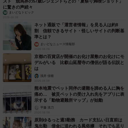
スト 競馬界の57歳レジェンドらとの「夏祭り満喫ショット」
に驚きの声続々
まいどなトピック
2026.08.08
ネット通販で「運営者情報」を見る人は約8
割 信頼できるサイト・怪しいサイトの判断基
準とは？
まいどなニュース情報部
2026.08.08
京都の百貨店が開催のお化け屋敷のお化けにモ
デルがいる 比叡山延暦寺の僧侶が語る伝説と
は
浅井 佳穂
2026.08.08
熊本地震でペット同伴の避難を諦める人に胸を
痛め… 被災ペットの受け入れ先をアプリに表
示する「動物避難所マップ」が始動
平藤 清刀
2026.08.08
原則ゆるっと週3勤務 カード支払い日直前は
鬼出勤 借金に追われる風俗嬢 それでも足り