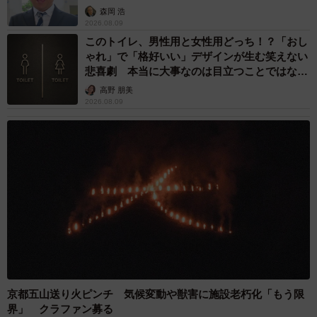
森岡 浩
私たちは親目線ですから、子どもの事を考えると「身勝
2026.08.09
手」だと思う。でも後輩女子は「そこまでいけば、愛を取
このトイレ、男性用と女性用どっち！？「おし
るというか本気の相手と出会ってしまった不幸…みたいな
ゃれ」で「格好いい」デザインが生む笑えない
悲喜劇 本当に大事なのは目立つことではな
感じで、しょうがないんじゃないですか」と…。
く…
高野 朋美
2026.08.09
ちなみに離婚から再婚まで、どれだけ揉めて、どれだけみ
んなの話題になったか。まさに今も語り継がれる「地元ス
キャンダル」になってます。
京都五山送り火ピンチ 気候変動や獣害に施設老朽化「もう限
界」 クラファン募る