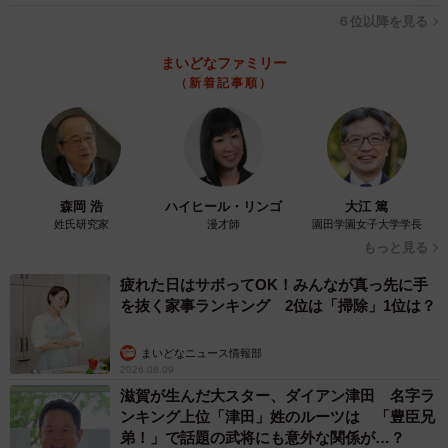
方は「うっとり」で、パパの方も「まんざらでもない」感
６位以降を見る
じ。確かにファミリーが来るような店ではありませんが、
それならいっそ銀座とか六本木とか行けばいいのに…。
まいどなファミリー
（新着記事順）
チラ見していたら、後輩の子が気づいたけど、驚いたのは
彼女が「あれ～、不倫っすか～」って見ただけでわかって
しまったこと。なんででしょうね、醸し出す雰囲気がある
んでしょうか。まぁ夫婦だったら、あそこまでイチャイチ
森岡 浩
ハイヒール・リンゴ
大江 篤
ャしないとは思いますけど。肩を抱いたり、頭をなでてあ
姓氏研究家
漫才師
園田学園女子大学学長
もっと見る
げたり、若いカップルなら微笑ましいけど「いったい、ど
うなのよ」と思いました。
疲れた日はサボってOK！みんなが真っ先に手
を抜く家事ランキング 2位は「掃除」1位は？
周囲から変な風に見られている自覚はないのがPTA不倫の
まいどなニュース情報部
特徴なのかも。でも、もっと驚いたのが、このふたり、結
2026.08.09
局最後はそれぞれ離婚して、再婚したんです。つまり不倫
滋賀が生んだ大スター、ダイアン津田 名字ラ
ンキング上位「津田」姓のルーツは 「豊臣兄
を貫いたんですよ。
弟！」で話題の武将にも意外な関係が…？