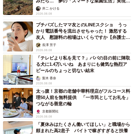
みたら… 夢の「スマートな菜園生活」実現な
次いで、2位「体調がよくなる」（37.5％）、3位「体重・
るか
井二 かける
体型が変わる」（21.8％）、4位「体力・筋力がつく」
2026.08.08
（17.0％）」と続き、身体的な不調やコンプレックスを改
プチバズしたママ友とのLINEスクショ うっ
善したくて運動を始める人が多い一方で、実際にやってみ
かり電話番号を流出させちゃった！ 激怒する
友人 慰謝料の相場はいくらですか【弁護士が
るとメンタル面の効果を感じている人が多いことがうかが
解説】
長澤 芳子
えました。回答者からのコメントは以下の通りです。
2026.08.08
「テレビより私を見て？」パパの目の前に陣取
る犬に1.4万いいね あまりにも健気な熱烈ア
ピールのちょっと切ない結末
梨木 香奈
2026.08.08
太っ腹！京都の老舗中華料理店がフルコース料
理50人前を無料提供 「一市民としてお礼を」
つながる善意の輪
京都新聞社
2026.08.08
「夏休みはたくさん働いてほしい」と職場から
頼まれた高2息子 バイトで稼ぎすぎると扶養