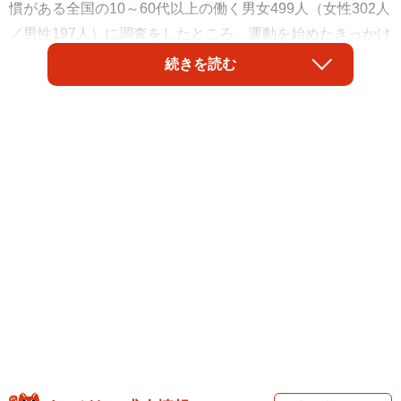
慣がある全国の10～60代以上の働く男女499人（女性302人
／男性197人）に調査をしたところ、運動を始めたきっかけ
で最も多かったのは「体重・体型が気になった」でした。
続きを読む
また、行っている運動については、「筋力トレーニング」
「ウォーキング・散歩」などに回答が集まったそうです。
株式会社ビズヒッツ（三重県鈴鹿市）が、「社会人がして