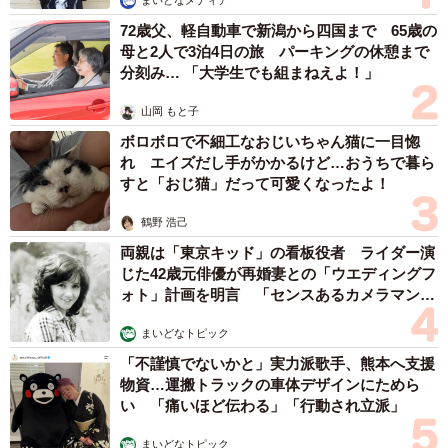
まいどなメディア
72歳父、軽自動車で新潟から四国まで 65歳の
母と2人で3泊4日の旅 パーキングの休憩まで
分刻み… 「大学生でも組まねえよ！」
山岡 もと子
ボロボロで不細工なおじいちゃん猫に一目惚
れ エイズだし手がかかるけど…おうちで暮ら
すと「おじ猫」だって可愛くなったよ！
鶴野 浩己
両親は「東京キッド」の看板役者 ライダー演
じた42歳元俳優が再婚妻との「ウエディングフ
ォト」計画を明言 「センスあるカメラマン求
む」
まいどなトピック
「不謹慎でないかと」実力派歌手、熊本へ支援
物資…運搬トラックの車体デザインにためら
3/5
い 「痛いほど伝わる」「行動され立派」
行っている運動の種類（提供画像）
まいどなトピック