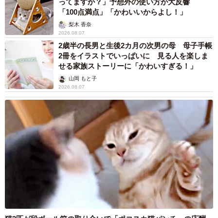
ってますか？」予想外の使い方が大反響
「100点満点」「かわいいからよし！」
梨木 香奈
2026.08.07
2歳半の長男と生後2カ月の次男の母 母子手帳
2冊をイラストでいっぱいに 見る人を楽しま
せる家族ストーリーに「かわいすぎる！」
山岡 もと子
2026.08.07