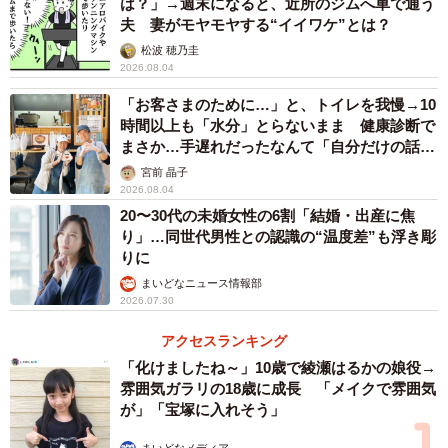
は？」→週末になると、近所のジムへ車で通う
▽社会人になり、運動する機会が減ったため（23歳女性）
夫 妻がモヤモヤする“イイワケ”とは？
▽自宅で過ごす時間が増えて、運動不足でやばいと思った
松波 穂乃圭
ので（39歳男性）
2026.08.04
▽デスクワークで運動不足なので（42歳女性）
「お客さまのために…」と、トイレを我慢→10
時間以上も「水分」とらないまま 健康診断で
◇ ◇
まさか…手遅れだったなんて「自分だけの話で
はなく、日本中で起きている問題では？」
宮前 晶子
2026.08.04
身体的な問題やコンプレックスを改善するために運動を始
20〜30代の未婚女性の6割「結婚・出産に焦
めた人が多数いることが分かりました。そこで、「行って
り」…同世代男性との認識の“温度差”も浮き彫
いる運動の種類」を聞いたところ、1位は「筋力トレーニン
りに
グ」（177人）でした。次いで、2位「ウォーキング・散
まいどなニュース情報部
2026.07.30
歩」（169人）、3位「ランニング・ジョギング」（60
人）、4位「ストレッチ」（55人）と続き、全体的に「自宅
アクセスランキング
や自宅周辺でできる運動」や「大がかりな施設・器具を必
「化けましたね～」10歳で綾瀬はるかの娘役→
雰囲気ガラリの18歳に成長 「メイクで雰囲気
要としない運動」が多くランクインする結果となりまし
が」「宝塚に入れそう」
た。回答者からのコメントは以下の通りです。