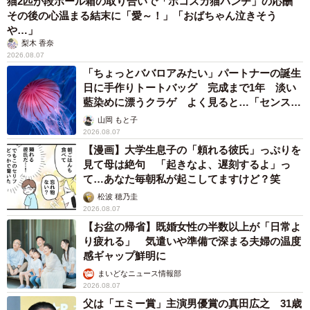
猫2匹が段ボール箱の取り合いで「ポコスカ猫パンチ」の応酬
その後の心温まる結末に「愛～！」「おばちゃん泣きそう
や…」
梨木 香奈
2026.08.07
「ちょっとババロアみたい」パートナーの誕生
日に手作りトートバッグ 完成まで1年 淡い
藍染めに漂うクラゲ よく見ると…「センスす
ごい」
山岡 もと子
2026.08.07
【漫画】大学生息子の「頼れる彼氏」っぷりを
見て母は絶句 「起きなよ、遅刻するよ」っ
て…あなた毎朝私が起こしてますけど？笑
松波 穂乃圭
2026.08.07
【お盆の帰省】既婚女性の半数以上が「日常よ
り疲れる」 気遣いや準備で深まる夫婦の温度
感ギャップ鮮明に
まいどなニュース情報部
2026.08.07
父は「エミー賞」主演男優賞の真田広之 31歳