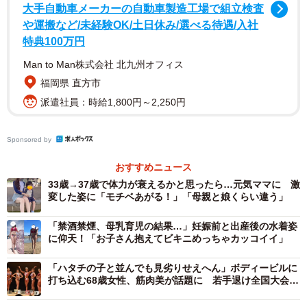
大手自動車メーカーの自動車製造工場で組立検査
や運搬など/未経験OK/土日休み/選べる待遇/入社
特典100万円
Man to Man株式会社 北九州オフィス
福岡県 直方市
派遣社員：時給1,800円～2,250円
2/5
運動を始めたきっかけ（提供画像）
Sponsored by
【1位：体重・体型が気になった】
おすすめニュース
33歳→37歳で体力が衰えるかと思ったら…元気ママに 激
▽お腹が出てきたので始めました（53歳男性）
変した姿に「モチベあがる！」「母親と娘くらい違う」
▽美容系の仕事をしているため、いつまでも若くスタイル
のいい体でいたくて（41歳女性）
「禁酒禁煙、母乳育児の結果…」妊娠前と出産後の水着姿
に仰天！「お子さん抱えてビキニめっちゃカッコイイ」
▽現場仕事からデスクワークに変わったところ、下半身の
肉が気になりだしました（32歳女性）
「ハタチの子と並んでも見劣りせえへん」ボディービルに
打ち込む68歳女性、筋肉美が話題に 若手退け全国大会優
勝
【2位：不調を改善するため】