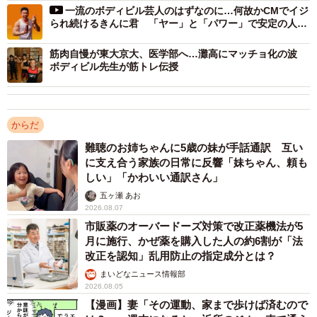
一流のボディビル芸人のはずなのに…何故かCMでイジ
▽健康診断で「コレステロール値が高い」と言われてしま
られ続けるきんに君 「ヤー」と「パワー」で安定の人気
ったので（34歳男性）
ぶり
▽在宅勤務の割合が増えてから、肩こりなどの不調が出る
筋肉自慢が東大京大、医学部へ…灘高にマッチョ化の波
ボディビル先生が筋トレ伝授
ようになったので（51歳女性）
▽うっすらとした頭痛が頻繁に起こり、身体がだるくて重
いと感じる日も多かったので（42歳女性）
からだ
【3位：体力・筋力不足を感じた】
難聴のお姉ちゃんに5歳の妹が手話通訳 互い
に支え合う家族の日常に反響「妹ちゃん、頼も
▽年齢による肉体の衰えを感じてきたから（48歳男性）
しい」「かわいい通訳さん」
▽座りっぱなしの仕事で、だんだん筋力が落ちてきている
五ヶ瀬 あお
と思ったので（51歳女性）
2026.08.07
市販薬のオーバードーズ対策で改正薬機法が5
▽学生時代より体力がなくなっていることにショックを受
月に施行、かぜ薬を購入した人の約6割が「法
けたからです。すぐに疲れたり筋肉痛になったりするのが
改正を認知」乱用防止の指定成分とは？
情けなくて、運動を始めました（33歳女性）
まいどなニュース情報部
2026.08.05
【4位：運動不足を感じた】
【漫画】妻「その運動、家まで歩けば済むので