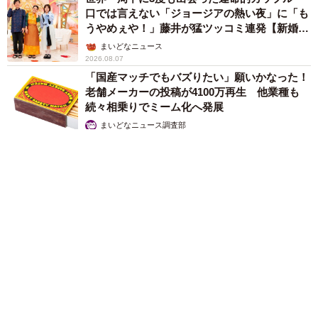
口では言えない「ジョージアの熱い夜」に「も
うやめぇや！」藤井が猛ツッコミ連発【新婚さ
ん】
まいどなニュース
2026.08.07
「国産マッチでもバズりたい」願いかなった！
老舗メーカーの投稿が4100万再生 他業種も
続々相乗りでミーム化へ発展
まいどなニュース調査部
2026.08.07