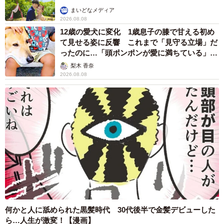
まいどなメディア
▽1時間程度ジョギングしています（52歳男性）
2026.08.08
12歳の愛犬に変化 1歳息子の膝で甘える初め
【4位：ストレッチ】
て見せる姿に反響 これまで「見守る立場」だ
ったのに…「頭ポンポンが愛に満ちている」
▽就寝前にストレッチを30分程行っている（30歳女性）
「尊…」
梨木 香奈
▽YouTube動画を参考にしながらストレッチを行っている
2026.08.08
（40歳男性）
▽就寝前に肩凝り防止のストレッチを行っている（56歳男
性）
◇ ◇
何かと人に舐められた黒髪時代 30代後半で金髪デビューした
ら…人生が激変！【漫画】