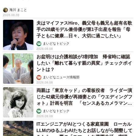
海川 まこと
2026.08.08
夫はマイファスHiro、義父母も義兄も超有名歌
手の28歳モデル兼俳優が第1子出産を報告「母
子ともに健康…日々、大切に過ごしたい」
4/5
まいどなトピック
2026.08.08
運動の頻度（提供画像）
お盆明けは介護相談が3割増加 帰省時に確認
したい「離れて暮らす親の異変」チェックポイ
また、「運動の頻度」については、「毎日」と回答した人
ントは？
が36.4％と最も多かったほか、「週3回」（15.0％）、「週
まいどなニュース情報部
2026.08.08
1回」（13.2％）、「週2回」（12.0％）などが挙げられて
両親は「東京キッド」の看板役者 ライダー演
います。
じた42歳元俳優が再婚妻との「ウエディングフ
ォト」計画を明言 「センスあるカメラマン求
◇ ◇
む」
まいどなトピック
2026.08.08
ITエンジニアがAIとつくる家庭菜園 ローカル
最後に、「運動するメリット」を教えてもらったところ、1
LLMのゆるふわAIたちとお話しながら開墾して
位は「メンタルにいい影響がある」（53.5％）」でした。