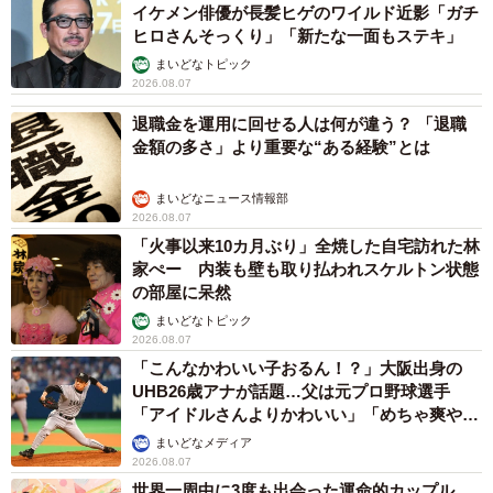
イケメン俳優が長髪ヒゲのワイルド近影「ガチ
ヒロさんそっくり」「新たな一面もステキ」
まいどなトピック
2026.08.07
退職金を運用に回せる人は何が違う？ 「退職
金額の多さ」より重要な“ある経験”とは
まいどなニュース情報部
2026.08.07
「火事以来10カ月ぶり」全焼した自宅訪れた林
家ぺー 内装も壁も取り払われスケルトン状態
の部屋に呆然
まいどなトピック
2026.08.07
「こんなかわいい子おるん！？」大阪出身の
UHB26歳アナが話題…父は元プロ野球選手
「アイドルさんよりかわいい」「めちゃ爽や
か」
まいどなメディア
2026.08.07
世界一周中に3度も出会った運命的カップル