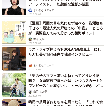
▽株式会社ビズヒッツ
アーティスト」 幻想的な近影が話題
https://bizhits.co.jp/
まいどなメディア
2026.08.07
【漫画】周囲の目を気にせず遊べる！洗濯物も
干せる！最近人気の戸建ての「中庭」 ところ
が…実際住んでみて分かった後悔ポイント
中瀬 えみ
2026.08.07
ラストライブ控えるT-BOLAN森友嵐士 にし
たん社長がTikTok内で独占インタビュー
まいどなニュース
2026.08.07
「男の子のママっぽいよね」ってどういう意
味？ 女系家族で育った母 いつもスカートと
ワンピースしか着ないし、ヒールも好き どの
へんが…
山岡 もと子
2026.08.07
猫用の爪研ぎおもちゃを買ったら…「これで合