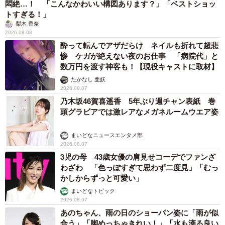
悶絶…！ 「こんなかわいい構図あります？」「ベストショッ
▽筋肉がつき、体が引き締まる（20歳女性）
トすぎる！」
梨木 香奈
▽少し痩せ、着たい服が着られるようになった（39歳女
2026.08.08
性）
酔って転んでアザだらけ ネイルも折れて超悲
▽少しずつではありますが、痩せてきているのが実感でき
惨 ケガが絶えない夜のお仕事 「病院代」と
数万円を渡す神客も！【現役キャストに取材】
ることです（40歳男性）
たかなし 亜妖
2026.08.07
【4位：体力・筋力がつく】
乃木坂46賀喜遥香 5年ぶり週チャン表紙 巻
▽筋肉がつくことにより、疲れにくい体になった（27歳女
頭グラビアでは激レアなメガネルームウエア姿
性）
まいどなニュースエンタメ部
▽体力がつくので、仕事や子育てが忙しいときでも乗り越
2026.08.07
えられる（32歳男性）
3児の母 43歳女優の肩見せコーデでファンざ
▽出かけても疲れにくくなった（47歳女性）
わざわ 「色っぽすぎて思わず二度見」「むっ
かしからずっと可愛い」
◇ ◇
まいどなトピック
2026.08.07
あのちゃん、雨の日のショーパン姿に「雨が似
【出典】
合う」「脚めっちゃきれい！」「水も滴る良い