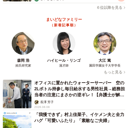
６位以降を見る
【1位：筋力トレーニング】
▽自宅でYoutubeを見ながら筋トレをしています（33歳女
まいどなファミリー
（新着記事順）
性）
▽寝る前に30分程度腹筋をしています（48歳女性）
▽自宅でバーベルやダンベルを使い40分ほど筋トレをして
います（54歳男性）
森岡 浩
ハイヒール・リンゴ
大江 篤
【2位：ウォーキング・散歩】
姓氏研究家
漫才師
園田学園女子大学学長
もっと見る
▽30分くらいのウォーキング（23歳女性）
▽平日は毎朝散歩を行っている（32歳女性）
オフィスに置かれたウォーターサーバー 空の
2Lボトル持参し毎日給水する男性社員→総務担
▽会社帰りに一駅分多く歩いて帰っています（46歳男性）
当者の注意にまさかの逆ギレ！【弁護士が解
説】
長澤 芳子
【3位：ランニング・ジョギング】
2026.08.08
▽仕事終わりに近所をジョギングしています（35歳女性）
「我慢できず」村上佳菜子、イケメン夫と全力
▽ランニングをしています。年1回マラソン大会にも出場し
ハグ「可愛いふたり」「素敵なご夫婦」
ています（48歳男性）