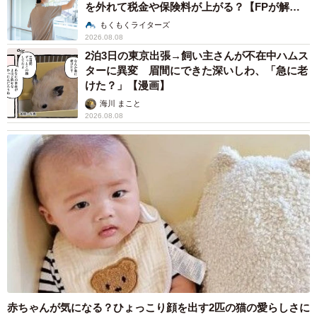
を外れて税金や保険料が上がる？【FPが解
説】
5/5
もくもくライターズ
2026.08.08
運動するメリット（提供画像）
2泊3日の東京出張→飼い主さんが不在中ハムス
ターに異変 眉間にできた深いしわ、「急に老
【1位：メンタルにいい影響がある】
けた？」【漫画】
▽継続的に行うことで、自己を律する力がつくと思う（37
海川 まこと
2026.08.08
歳男性）
▽気分転換になってリフレッシュできる（42歳女性）
▽達成感を得られ、「よくやったな」と自分を褒められる
ので、自己肯定感が上がる（27歳女性）
【2位：体調がよくなる】
▽お通じがよくなった（21歳女性）
▽体調を崩しにくくなった（30歳男性）
▽健康診断の結果がすごく良くなりました（52歳男性）
赤ちゃんが気になる？ひょっこり顔を出す2匹の猫の愛らしさに
【3位：体重・体型が変わる】