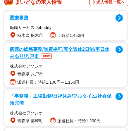
まいどなの求人情報
求人情報一覧へ
いる運動に関する意識調査」と題して2023年3月にインタ
ーネットで実施した調査です。
医療事務
転職サービス Jobuddy
◇ ◇
栃木県 栃木市
：時給1,450円
まず、「運動を始めたきっかけ」を聞いたところ、「体
病院の総務事務/無資格可/完全週休2日制/平日休
重・体型が気になった」（36.7％）、「不調を改善するた
みあり/八戸市
NEW
め」（16.0％）、「体力・筋力不足を感じた」
株式会社アソシオ
（14.4％）、「運動不足を感じた」（12.2％）といった回
青森県 八戸市
答が上位に挙げられ、回答者からは、以下のようなコメン
派遣社員：時給1,100円～1,150円
トが寄せられました。
「事務職」工場勤務/日祝休み/フルタイム/社会保
険完備
株式会社アソシオ
青森県 藤崎町
派遣社員：時給1,200円