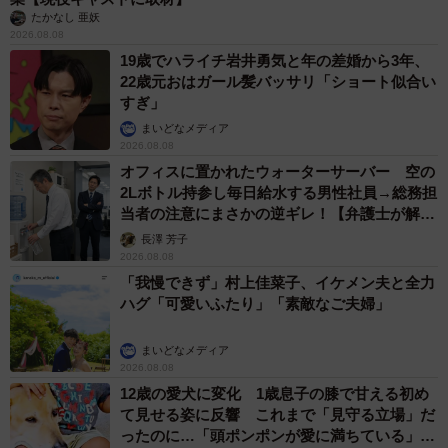
たかなし 亜妖
2026.08.08
19歳でハライチ岩井勇気と年の差婚から3年、
22歳元おはガール髪バッサリ「ショート似合い
すぎ」
まいどなメディア
2026.08.08
オフィスに置かれたウォーターサーバー 空の
2Lボトル持参し毎日給水する男性社員→総務担
当者の注意にまさかの逆ギレ！【弁護士が解
説】
長澤 芳子
2026.08.08
「我慢できず」村上佳菜子、イケメン夫と全力
ハグ「可愛いふたり」「素敵なご夫婦」
まいどなメディア
2026.08.08
12歳の愛犬に変化 1歳息子の膝で甘える初め
て見せる姿に反響 これまで「見守る立場」だ
ったのに…「頭ポンポンが愛に満ちている」