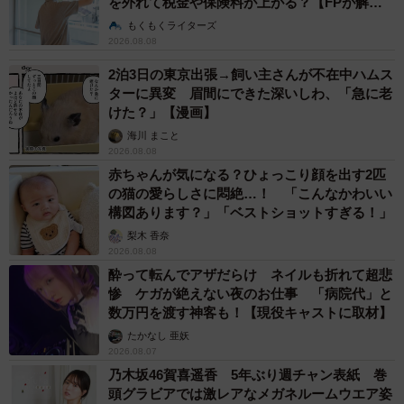
を外れて税金や保険料が上がる？【FPが解
説】
もくもくライターズ
2026.08.08
2泊3日の東京出張→飼い主さんが不在中ハムス
ターに異変 眉間にできた深いしわ、「急に老
けた？」【漫画】
海川 まこと
2026.08.08
赤ちゃんが気になる？ひょっこり顔を出す2匹
の猫の愛らしさに悶絶…！ 「こんなかわいい
構図あります？」「ベストショットすぎる！」
梨木 香奈
2026.08.08
酔って転んでアザだらけ ネイルも折れて超悲
惨 ケガが絶えない夜のお仕事 「病院代」と
数万円を渡す神客も！【現役キャストに取材】
たかなし 亜妖
2026.08.07
乃木坂46賀喜遥香 5年ぶり週チャン表紙 巻
頭グラビアでは激レアなメガネルームウエア姿