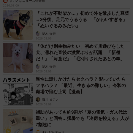
まいどなニュース情報部
2026.08.09
「これが不動柴か…」初めて外を散歩した豆柴
→2分後、足元でうるうる 「かわいすぎる」
「ぬいぐるみみたい」
梨木 香奈
2026.08.09
「体だけ別生物みたい」初めて川遊びをした
犬、濡れた直後の激変ぶりが話題 「新種
だ！」「河童だ」「毛刈りされたあとの羊」
梨木 香奈
2026.08.09
異性に話しかけたらセクハラ？ 黙っていたら
フキハラ？ 「最近、生きるの難しい」令和の
職場で悩む上司【漫画】
海川 まこと
2026.08.09
補助があっても約9割が「夏の電気・ガス代は
重い」と回答…猛暑でも「冷房を控える」人が
7割超に
まいどなデータ