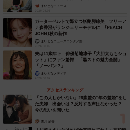
子の部屋】
まいどなニュース
2026.08.03
ガーターベルトで際立つ妖艶脚線美 フリーア
ナ森香澄がランジェリーモデルに ｢PEACH
JOHN｣秋の新作
まいどなニュースエンタメ部
2026.08.02
夫は11歳年下 俳優菊地凛子「大胆太ももショ
ット」にファン驚愕 「黒ストの魅力全開」
「ノーパン？」
まいどなメディア
2026.08.02
アクセスランキング
「この人しかいない」26歳差の“年の差婚”をし
た夫婦 出会いは？反対する声はなかった？
今の思いを聞いた
古川 諭香
「お前さえいなければ金賞取れてた！」高校時