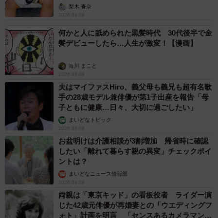
「尊…」
梨木 香奈
2026.08.08
何かと人に舐められた黒髪時代 30代後半で金
髪デビューしたら…人生が激変！【漫画】
海川 まこと
2026.08.08
夫はマイファスHiro、義父母も義兄も超有名歌
手の28歳モデル兼俳優が第1子出産を報告「母
子ともに健康…日々、大切に過ごしたい」
まいどなトピック
2026.08.08
お盆明けは介護相談が3割増加 帰省時に確認
したい「離れて暮らす親の異変」チェックポイ
ントは？
まいどなニュース情報部
2026.08.08
両親は「東京キッド」の看板役者 ライダー演
じた42歳元俳優が再婚妻との「ウエディングフ
ォト」計画を明言 「センスあるカメラマン求