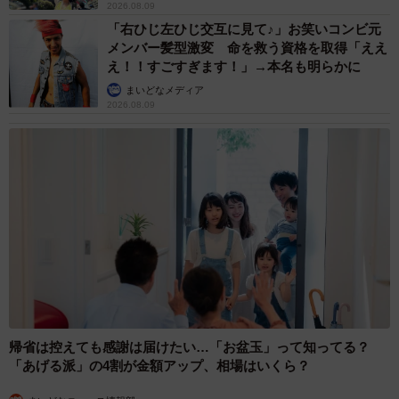
2026.08.09
「右ひじ左ひじ交互に見て♪」お笑いコンビ元
メンバー髪型激変 命を救う資格を取得「ええ
え！！すごすぎます！」→本名も明らかに
まいどなメディア
2026.08.09
帰省は控えても感謝は届けたい…「お盆玉」って知ってる？
「あげる派」の4割が金額アップ、相場はいくら？