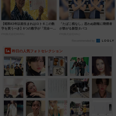
【昭和43年以前生まれはロト６この数
「たばこ税なし」思わぬ朗報に喫煙者
字を買うべき】6つの数字が「完全一
が群がる新型タバコ
致」する方...
PR(株式会社MURA)
PR(株式会社HAL)
Recommended by
昨日の人気フォトセレクション