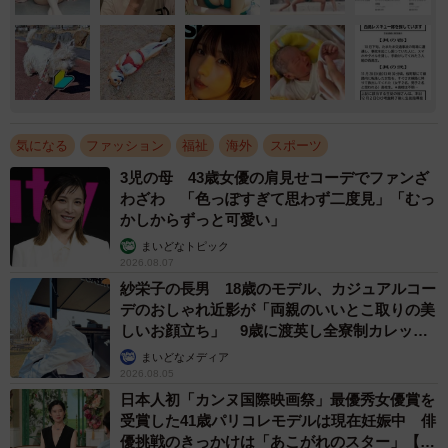
気になる
ファッション
福祉
海外
スポーツ
3児の母 43歳女優の肩見せコーデでファンざ
わざわ 「色っぽすぎて思わず二度見」「むっ
かしからずっと可愛い」
まいどなトピック
2026.08.07
紗栄子の長男 18歳のモデル、カジュアルコー
デのおしゃれ近影が「両親のいいとこ取りの美
しいお顔立ち」 9歳に渡英し全寮制カレッジ
で学ぶ
まいどなメディア
2026.08.05
日本人初「カンヌ国際映画祭」最優秀女優賞を
受賞した41歳パリコレモデルは現在妊娠中 俳
優挑戦のきっかけは「あこがれのスター」【徹