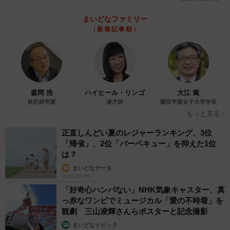
まいどなファミリー
（新着記事順）
森岡 浩
ハイヒール・リンゴ
大江 篤
姓氏研究家
漫才師
園田学園女子大学学長
もっと見る
正直しんどい夏のレジャーランキング、3位
「帰省」、2位「バーベキュー」を抑えた1位
は？
まいどなデータ
2026.08.09
「好奇心ハンパない」NHK気象キャスター、真
っ赤なワンピでミュージカル「愛の不時着」を
観劇 三山凌輝さんらポスターと記念撮影
まいどなトピック