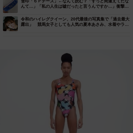
雪印「６Ｐチーズ」←なんて読む？「ずっと間違えてたな
んて…」「私の人生は嘘だったと言うんですか…」衝撃広
がる
令和のハイレグクイーン、20代最後の写真集で「過去最大
露出」 競馬女子としても人気の夏本あさみ、水着やラン
ジェリー姿を披露