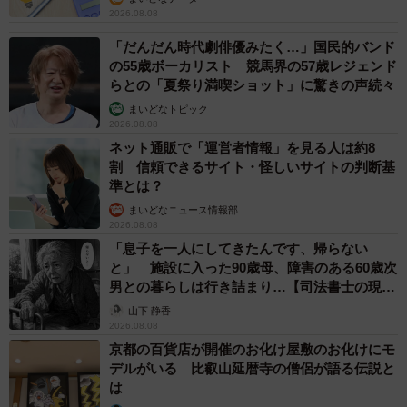
2026.08.08
「だんだん時代劇俳優みたく…」国民的バンド
の55歳ボーカリスト 競馬界の57歳レジェンド
らとの「夏祭り満喫ショット」に驚きの声続々
まいどなトピック
2026.08.08
ネット通販で「運営者情報」を見る人は約8
割 信頼できるサイト・怪しいサイトの判断基
準とは？
まいどなニュース情報部
2026.08.08
「息子を一人にしてきたんです、帰らない
と」 施設に入った90歳母、障害のある60歳次
男との暮らしは行き詰まり…【司法書士の現場
から】
山下 静香
2026.08.08
京都の百貨店が開催のお化け屋敷のお化けにモ
デルがいる 比叡山延暦寺の僧侶が語る伝説と
は