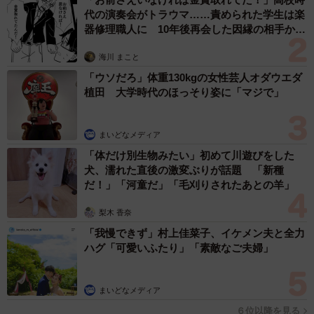
代の演奏会がトラウマ……責められた学生は楽
器修理職人に 10年後再会した因縁の相手から
思わぬ申し出【漫画】
海川 まこと
「ウソだろ」体重130kgの女性芸人オダウエダ
植田 大学時代のほっそり姿に「マジで」
まいどなメディア
「体だけ別生物みたい」初めて川遊びをした
犬、濡れた直後の激変ぶりが話題 「新種
だ！」「河童だ」「毛刈りされたあとの羊」
梨木 香奈
「我慢できず」村上佳菜子、イケメン夫と全力
ハグ「可愛いふたり」「素敵なご夫婦」
まいどなメディア
６位以降を見る