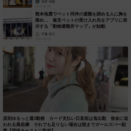
浅井 佳穂
2026.08.08
熊本地震でペット同伴の避難を諦める人に胸を
痛め… 被災ペットの受け入れ先をアプリに表
示する「動物避難所マップ」が始動
平藤 清刀
2026.08.08
原則ゆるっと週3勤務 カード支払い日直前は鬼出勤 借金に追
われる風俗嬢 それでも足りない場合は朝までガールズバー副
業【現役キャストに取材】