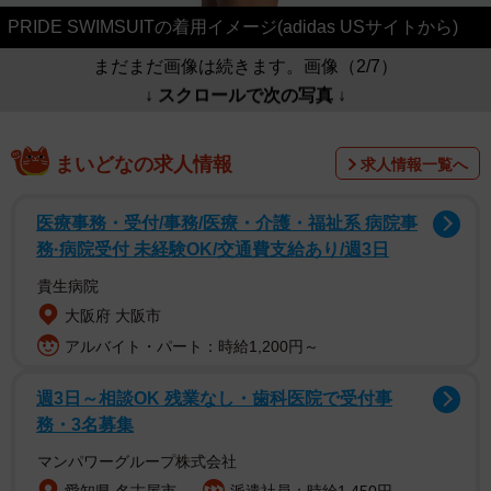
PRIDE SWIMSUITの着用イメージ(adidas USサイトから)
まだまだ画像は続きます。画像（2/7）
↓ スクロールで次の写真 ↓
まいどなの求人情報
求人情報一覧へ
医療事務・受付/事務/医療・介護・福祉系 病院事
務·病院受付 未経験OK/交通費支給あり/週3日
貴生病院
大阪府 大阪市
アルバイト・パート：時給1,200円～
週3日～相談OK 残業なし・歯科医院で受付事
務・3名募集
マンパワーグループ株式会社