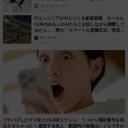
む」
まいどなトピック
2026.08.08
ITエンジニアがAIとつくる家庭菜園 ローカル
LLMのゆるふわAIたちとお話しながら開墾して
みたら… 夢の「スマートな菜園生活」実現な
るか
井二 かける
2026.08.08
プチバズしたママ友とのLINEスクショ うっかり電話番号を流
出させちゃった！ 激怒する友人 慰謝料の相場はいくらですか