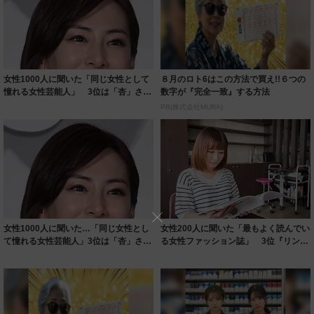
女性1000人に聞いた「同じ女性として
８月のロト6はこの方法で買え!!６つの
憧れる女性芸能人」 3位は「杏」さ
数字が『完全一致』する方法
ん、2位...
PR(株式会社MURA)
女性1000人に聞いた…「同じ女性とし
女性200人に聞いた「最もよく読んでい
て憧れる女性芸能人」3位は「杏」さん
る女性ファッション誌」 3位『リンネ
2位は...
ル』、...