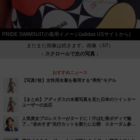
PRIDE SWIMSUITの着用イメージ(adidas USサイトから)
まだまだ画像は続きます。画像（3/7）
↓ スクロールで次の写真 ↓
おすすめニュース
【写真7枚】女性用水着を着用する“男性”モデル
【まとめ】アディダスの水着写真を見た日本のツイッター
ユーザーの反応
人気美女プロレスラーがヌードに！汗ばむ美ボディで魅
了…“攻めすぎ”先行カットを新たに公開 スターダム参戦
の安納サオリ