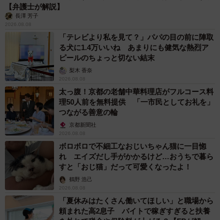
【弁護士が解説】
長澤 芳子
2026.08.08
「テレビより私を見て？」パパの目の前に陣取
る犬に1.4万いいね あまりにも健気な熱烈ア
ピールのちょっと切ない結末
梨木 香奈
2026.08.08
太っ腹！京都の老舗中華料理店がフルコース料
理50人前を無料提供 「一市民としてお礼を」
つながる善意の輪
京都新聞社
2026.08.08
ボロボロで不細工なおじいちゃん猫に一目惚
れ エイズだし手がかかるけど…おうちで暮ら
すと「おじ猫」だって可愛くなったよ！
鶴野 浩己
2026.08.08
「夏休みはたくさん働いてほしい」と職場から
頼まれた高2息子 バイトで稼ぎすぎると扶養