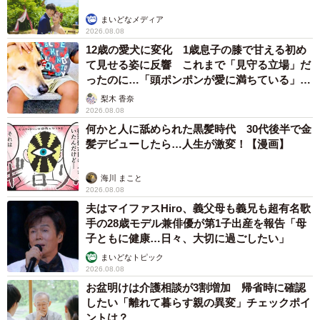
まいどなメディア
2026.08.08
12歳の愛犬に変化 1歳息子の膝で甘える初め
て見せる姿に反響 これまで「見守る立場」だ
ったのに…「頭ポンポンが愛に満ちている」
「尊…」
梨木 香奈
2026.08.08
何かと人に舐められた黒髪時代 30代後半で金
髪デビューしたら…人生が激変！【漫画】
海川 まこと
2026.08.08
夫はマイファスHiro、義父母も義兄も超有名歌
手の28歳モデル兼俳優が第1子出産を報告「母
子ともに健康…日々、大切に過ごしたい」
まいどなトピック
2026.08.08
お盆明けは介護相談が3割増加 帰省時に確認
したい「離れて暮らす親の異変」チェックポイ
ントは？