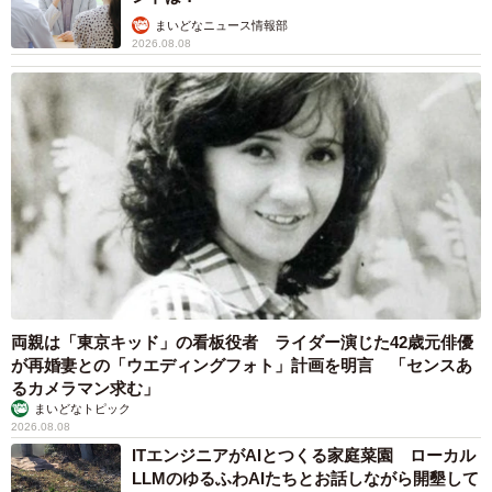
まいどなニュース情報部
2026.08.08
両親は「東京キッド」の看板役者 ライダー演じた42歳元俳優
が再婚妻との「ウエディングフォト」計画を明言 「センスあ
るカメラマン求む」
まいどなトピック
2026.08.08
ITエンジニアがAIとつくる家庭菜園 ローカル
LLMのゆるふわAIたちとお話しながら開墾して