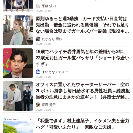
平藤 清刀
2026.08.08
原則ゆるっと週3勤務 カード支払い日直前は
鬼出勤 借金に追われる風俗嬢 それでも足り
ない場合は朝までガールズバー副業【現役キャ
ストに取材】
たかなし 亜妖
2026.08.08
19歳でハライチ岩井勇気と年の差婚から3年、
22歳元おはガール髪バッサリ「ショート似合い
すぎ」
まいどなメディア
2026.08.08
オフィスに置かれたウォーターサーバー 空の
2Lボトル持参し毎日給水する男性社員→総務担
当者の注意にまさかの逆ギレ！【弁護士が解
説】
長澤 芳子
2026.08.08
「我慢できず」村上佳菜子、イケメン夫と全力
ハグ「可愛いふたり」「素敵なご夫婦」