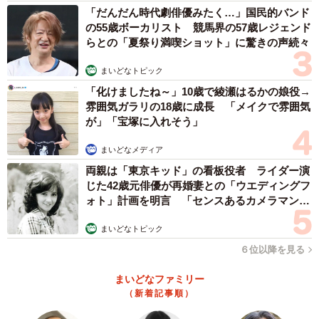
発売日：2023年6月30日（金）
「だんだん時代劇俳優みたく…」国民的バンド
の55歳ボーカリスト 競馬界の57歳レジェンド
※各種ストア限定特典もあります。
らとの「夏祭り満喫ショット」に驚きの声続々
まいどなトピック
「化けましたね～」10歳で綾瀬はるかの娘役→
雰囲気ガラリの18歳に成長 「メイクで雰囲気
が」「宝塚に入れそう」
まいどなメディア
両親は「東京キッド」の看板役者 ライダー演
じた42歳元俳優が再婚妻との「ウエディングフ
ォト」計画を明言 「センスあるカメラマン求
む」
まいどなトピック
６位以降を見る
まいどなファミリー
（新着記事順）