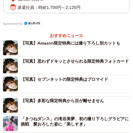
派遣社員：時給1,700円～2,125円
他にもランジェリーはラベンダー、レースの水色、赤、白
とカラーバリエーションも多彩。湘南のビーチやプール、
Sponsored by
サウナ、鎌倉の別荘など、さまざまなロケーションでより
身近に彼女を感じられる一冊となっています。
おすすめニュース
【写真】Amazon限定特典には撮り下ろし別カットも
映画、舞台、TV、雑誌などで幅広く活躍する夏目さん。
2018年AbemaTV（現ABEMA）「全日本柔軟女王グラドル
【写真】思わずドキッとさせられる限定特典フォトカード
コンテスト」優勝、2020年週刊ポスト「ハイレグが日本一
似合うグラドル総選挙2020」優勝の経歴を誇るほか、最近
【写真】セブンネットの限定特典はブロマイド
は一口馬主となり、乗馬も含めて馬を心から愛する“競馬女
子”としても人気です。
【写真】多彩な限定特典から目が離せません
夏本さんからは、こんなコメントが届いています。
「きつねダンス」の滝谷美夢、初の撮り下ろしグラビアに
みなさんこんにちは、夏本あさみです。
挑戦 髪おろした姿に「美しすぎ」
ずっと念願だった1st写真集をKADOKAWAさんから出