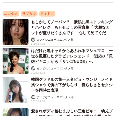
させていただくことになりました。
最初に聞いたときは信じられず、「撮影が始まるまで信
エンタメ
サブカル
ドキドキ
じない！」と
もしかしてノーパン？ 素肌に黒ストッキング
とハイレグ ちとせよしの写真集「 大胆なカ
マネージャーさんに言っていたほどです（笑）。
ットが盛りだくさんです… 心して見てくださ
こうして無事に発売されることをとてもうれしく思いま
い」
まいどなニュースエンタメ部
す。
2026.08.08
20代最後の私を写真集という形で残せるなんて本当に幸
はだけた黒キャミからあふれるマシュマロ 一
世を風靡したグラビアレジェンド 伝説の「貝
せです。
殻ビキニ」から「サンゴNUDE」へ
そしてそれはすべて応援してくださっているみなさんの
まいどなニュースエンタメ部
おかげです。
2026.08.08
何度でも言いますが、みなさん大好きです。ありがと
韓国グラドルの第一人者ピョ・ウンジ メイド
風シャツで胸の下がちらり 愛らしさとセクシ
う。
ーを同時に表現
まいどなニュースエンタメ部
【夏本あさみさんプロフィール】
2026.08.08
愛されボディ包むまぶしい三角ビキニ 幼児プ
生年月日：1993年7月1日