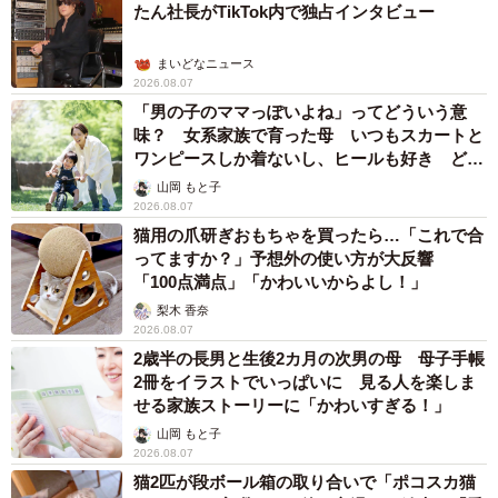
たん社長がTikTok内で独占インタビュー
まいどなニュース
2026.08.07
「男の子のママっぽいよね」ってどういう意
味？ 女系家族で育った母 いつもスカートと
ワンピースしか着ないし、ヒールも好き どの
へんが…
山岡 もと子
2026.08.07
猫用の爪研ぎおもちゃを買ったら…「これで合
ってますか？」予想外の使い方が大反響
「100点満点」「かわいいからよし！」
梨木 香奈
2026.08.07
2歳半の長男と生後2カ月の次男の母 母子手帳
2冊をイラストでいっぱいに 見る人を楽しま
せる家族ストーリーに「かわいすぎる！」
山岡 もと子
2026.08.07
猫2匹が段ボール箱の取り合いで「ポコスカ猫