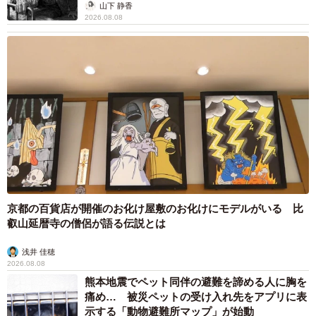
から】
山下 静香
2026.08.08
京都の百貨店が開催のお化け屋敷のお化けにモデルがいる 比
叡山延暦寺の僧侶が語る伝説とは
浅井 佳穂
2026.08.08
熊本地震でペット同伴の避難を諦める人に胸を
痛め… 被災ペットの受け入れ先をアプリに表
示する「動物避難所マップ」が始動