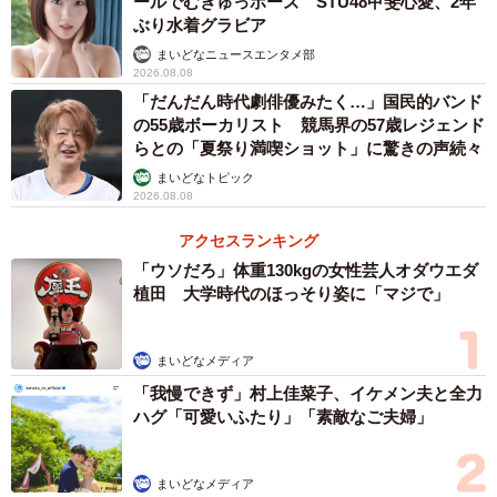
ールでむぎゅっポーズ STU48甲斐心愛、2年
出身：京都府
ぶり水着グラビア
血液型：O型
まいどなニュースエンタメ部
2026.08.08
身長：154cm
「だんだん時代劇俳優みたく…」国民的バンド
サイズ：B82、W56、H82、S23.5cm
の55歳ボーカリスト 競馬界の57歳レジェンド
趣味：ワンちゃんとお出かけ、乗馬
らとの「夏祭り満喫ショット」に驚きの声続々
特技：スポーツ、着付け、料理、ネイル（検定3級）、メイ
まいどなトピック
2026.08.08
ク（資格あり）、認定エステティシャン
アクセスランキング
【写真集情報】
「ウソだろ」体重130kgの女性芸人オダウエダ
植田 大学時代のほっそり姿に「マジで」
著者：夏本あさみ
撮影：たむらとも
まいどなメディア
定価：本体3000円+税
「我慢できず」村上佳菜子、イケメン夫と全力
仕様：A4判128ページ
ハグ「可愛いふたり」「素敵なご夫婦」
ISBN：978-4-04-606219-2
発行：株式会社KADOKAWA
まいどなメディア