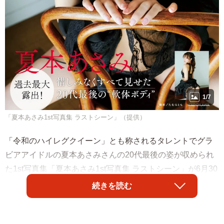
1/7
「夏本あさみ1st写真集 ラストシーン」（提供）
「令和のハイレグクイーン」とも称されるタレントでグラ
ビアアイドルの夏本あさみさんの20代最後の姿が収められ
た1st写真集「夏本あさみ1st写真集 ラストシーン」が6月30
日（金）にKADOKAWAから発売されます。「過去最大露
続きを読む
出」を謳い、ページのほとんどがランジェリーや水着姿。
「柔軟女王」にも輝いたことがあるという彼女らしい“軟体