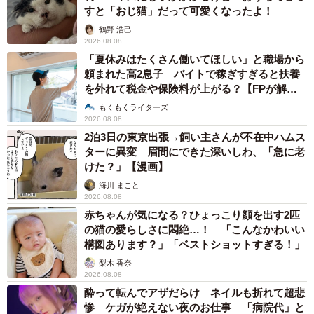
すと「おじ猫」だって可愛くなったよ！
鶴野 浩己
2026.08.08
「夏休みはたくさん働いてほしい」と職場から
頼まれた高2息子 バイトで稼ぎすぎると扶養
を外れて税金や保険料が上がる？【FPが解
説】
もくもくライターズ
2026.08.08
2泊3日の東京出張→飼い主さんが不在中ハムス
ターに異変 眉間にできた深いしわ、「急に老
けた？」【漫画】
海川 まこと
2026.08.08
赤ちゃんが気になる？ひょっこり顔を出す2匹
の猫の愛らしさに悶絶…！ 「こんなかわいい
構図あります？」「ベストショットすぎる！」
梨木 香奈
2026.08.08
酔って転んでアザだらけ ネイルも折れて超悲
惨 ケガが絶えない夜のお仕事 「病院代」と