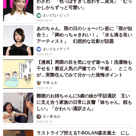
わざわ 「色っぽすぎて思わず二度見」「むっ
かしからずっと可愛い」
まいどなトピック
2026.08.07
あのちゃん、雨の日のショーパン姿に「雨が似
合う」「脚めっちゃきれい！」「水も滴る良い
アーティスト」 幻想的な近影が話題
まいどなメディア
2026.08.07
【漫画】周囲の目を気にせず遊べる！洗濯物も
干せる！最近人気の戸建ての「中庭」 ところ
が…実際住んでみて分かった後悔ポイント
中瀬 えみ
2026.08.07
難聴のお姉ちゃんに5歳の妹が手話通訳 互い
に支え合う家族の日常に反響「妹ちゃん、頼も
しい」「かわいい通訳さん」
五ヶ瀬 あお
2026.08.07
ラストライブ控えるT-BOLAN森友嵐士 にし