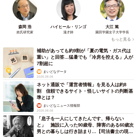
森岡 浩
ハイヒール・リンゴ
大江 篤
姓氏研究家
漫才師
園田学園女子大学学長
もっと見る
補助があっても約9割が「夏の電気・ガス代は
重い」と回答…猛暑でも「冷房を控える」人が
7割超に
まいどなデータ
2026.08.08
ネット通販で「運営者情報」を見る人は約8
割 信頼できるサイト・怪しいサイトの判断基
準とは？
まいどなニュース情報部
2026.08.08
「息子を一人にしてきたんです、帰らない
と」 施設に入った90歳母、障害のある60歳次
男との暮らしは行き詰まり…【司法書士の現場