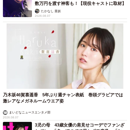
数万円を渡す神客も！【現役キャストに取材】
たかなし 亜妖
2026.08.07
乃木坂46賀喜遥香 5年ぶり週チャン表紙 巻頭グラビアでは
激レアなメガネルームウエア姿
まいどなニュースエンタメ部
2026.08.07
3児の母 43歳女優の肩見せコーデでファンざ