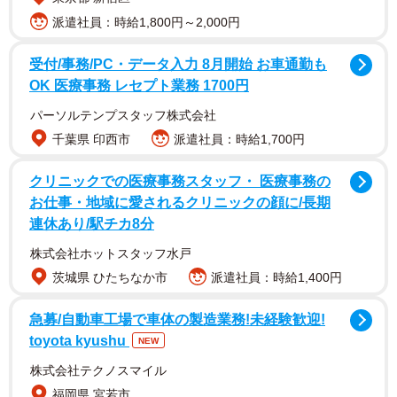
派遣社員：時給1,800円～2,000円
受付/事務/PC・データ入力 8月開始 お車通勤も
OK 医療事務 レセプト業務 1700円
パーソルテンプスタッフ株式会社
千葉県 印西市
派遣社員：時給1,700円
クリニックでの医療事務スタッフ・ 医療事務の
お仕事・地域に愛されるクリニックの顔に/長期
連休あり/駅チカ8分
2/7
株式会社ホットスタッフ水戸
「夏本あさみ1st写真集 ラストシーン」（提供）
茨城県 ひたちなか市
派遣社員：時給1,400円
美ボディの“あさみライン”を堪能できるヒップを中心とした
急募/自動車工場で車体の製造業務!未経験歓迎!
カットを多く掲載。表紙に使われている黒い大きなリボン
toyota kyushu
NEW
をつけたポニーテール姿の黒ランジェリー姿は、自身がセ
株式会社テクノスマイル
レクトしたものだといいます。
福岡県 宮若市