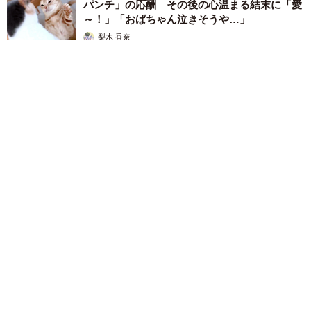
パンチ」の応酬 その後の心温まる結末に「愛
～！」「おばちゃん泣きそうや…」
梨木 香奈
2026.08.07
「ちょっとババロアみたい」パートナーの誕生日に手作りトー
トバッグ 完成まで1年 淡い藍染めに漂うクラゲ よく見る
と…「センスすごい」
山岡 もと子
2026.08.07
【漫画】大学生息子の「頼れる彼氏」っぷりを