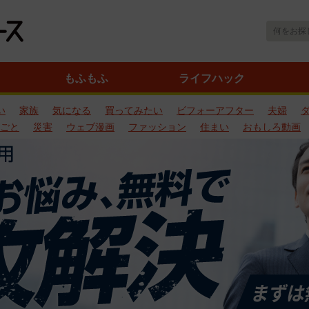
もふもふ
ライフハック
い
家族
気になる
買ってみたい
ビフォーアフター
夫婦
ごと
災害
ウェブ漫画
ファッション
住まい
おもしろ動画