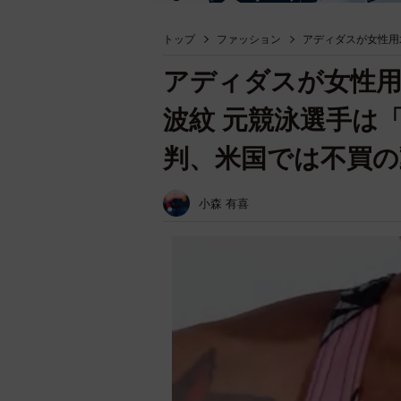
トップ
ファッション
アディダスが女性用
アディダスが女性用
波紋 元競泳選手は
判、米国では不買の
小森 有喜