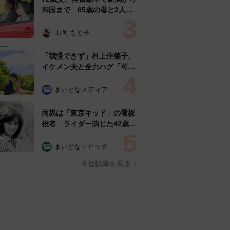
四国まで 65歳の母と2人で
3泊4日の旅 パーキングの休
憩まで分刻み… 「大学生で
山岡 もと子
も組まねえよ！」
「我慢できず」村上佳菜子、
イケメン夫と全力ハグ「可愛
いふたり」「素敵なご夫婦」
まいどなメディア
両親は「東京キッド」の看板
役者 ライダー演じた42歳元
俳優が再婚妻との「ウエディ
ングフォト」計画を明言
まいどなトピック
「センスあるカメラマン求
６位以降を見る
む」