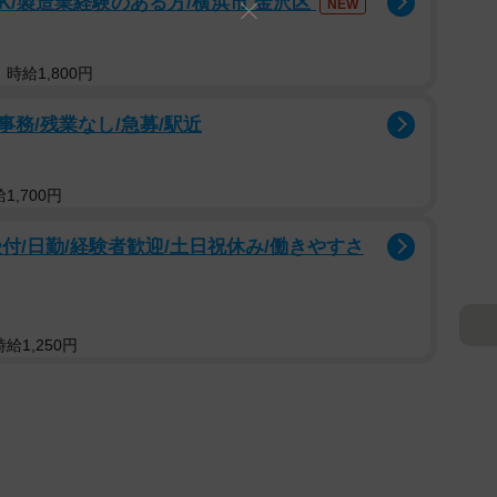
K/製造業経験のある方/横浜市 金沢区
NEW
時給1,800円
務/残業なし/急募/駅近
,700円
付/日勤/経験者歓迎/土日祝休み/働きやすさ
給1,250円