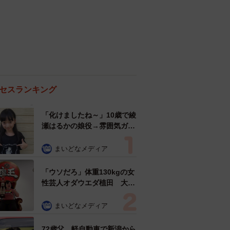
セスランキング
「化けましたね～」10歳で綾
瀬はるかの娘役→雰囲気ガラ
リの18歳に成長 「メイクで
雰囲気が」「宝塚に入れそ
まいどなメディア
う」
「ウソだろ」体重130kgの女
性芸人オダウエダ植田 大学
時代のほっそり姿に「マジ
で」
まいどなメディア
72歳父、軽自動車で新潟から