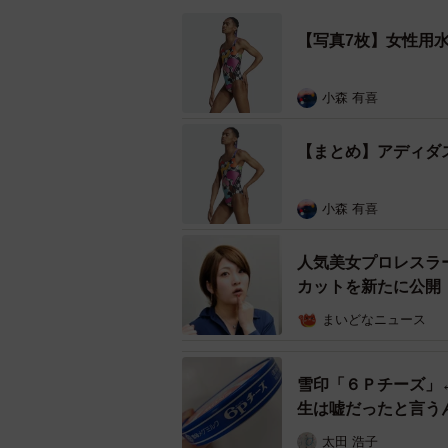
【写真7枚】女性用水
小森 有喜
【まとめ】アディダ
小森 有喜
人気美女プロレスラ
カットを新たに公開
まいどなニュース
雪印「６Ｐチーズ」
生は嘘だったと言う
太田 浩子