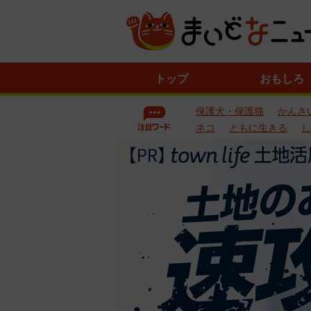
ニ
トップ
おもしろ
ュ
ー
保護犬・保護猫
かんさ
ス
一
ネコ
ともに生きる
し
覧