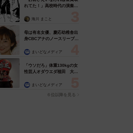
れてた！」高校時代の演奏会
がトラウマ……責められた学
生は楽器修理職人に 10年後
海川 まこと
再会した因縁の相手から思わ
ぬ申し出【漫画】
母は有名女優、慶応幼稚舎出
身CBCアナのノースリーブ姿
「育ちの良さが表情に表れて
る」「天使の笑顔」
まいどなメディア
「ウソだろ」体重130kgの女
性芸人オダウエダ植田 大学
時代のほっそり姿に「マジ
で」
まいどなメディア
６位以降を見る