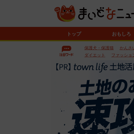
ニ
トップ
おもしろ
ュ
ー
保護犬・保護猫
かんさ
ス
一
ダイエット
ファッショ
覧