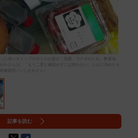
った赤いキャップのボトルの姿が！黒蜜、ウナギのたれ、酢醤油、
かわさんは、「もう二度と確認せずには使わない」と心に決めたそ
画像提供／いしかわさん）
記事を読む