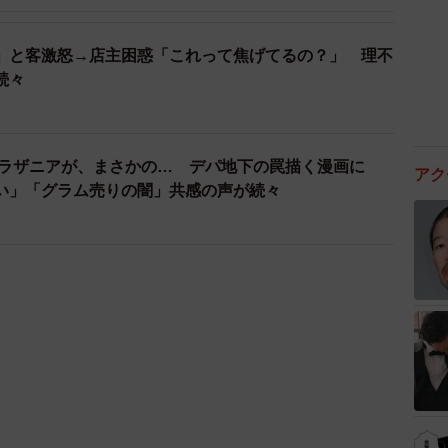
」と客激怒→店主困惑「これって焦げてるの？」 理不
続々
ったラザニアが、まさかの… デパ地下の罠描く漫画に
アク
い」「グラム売りの闇」共感の声が続々