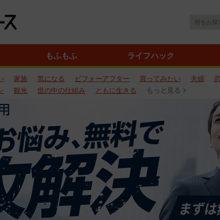
もふもふ
ライフハック
い
家族
気になる
ビフォーアフター
買ってみたい
夫婦
ン
観光
世の中の仕組み
ともに生きる
もっと見る