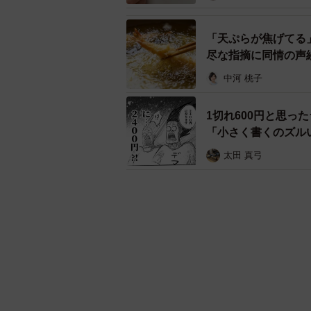
「天ぷらが焦げてる
尽な指摘に同情の声
中河 桃子
1切れ600円と思
「小さく書くのズル
太田 真弓