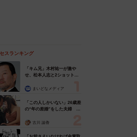
セスランキング
「キム兄」木村祐一が激や
せ、松本人志と2ショット
「一瞬、分からなかったわ」
「テキヤの兄さん」
まいどなメディア
「この人しかいない」26歳差
の“年の差婚”をした夫婦 出
会いは？反対する声はなかっ
た？ 今の思いを聞いた
古川 諭香
「お前さえいなければ金賞取