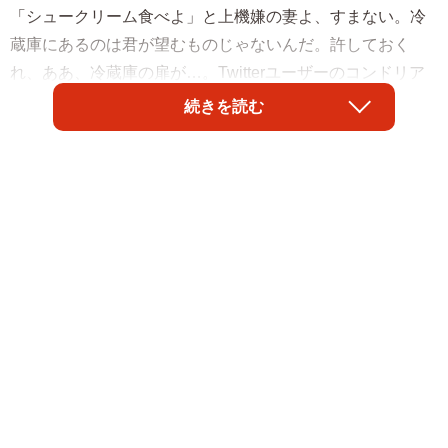
「シュークリーム食べよ」と上機嫌の妻よ、すまない。冷
蔵庫にあるのは君が望むものじゃないんだ。許しておく
れ、ああ、冷蔵庫の扉が…。Twitterユーザーのコンドリア
水戸（@mitoconcon）さん夫妻の間に起きた悲劇に涙が止
続きを読む
まりません。