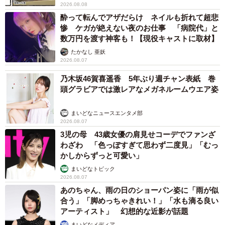
2026.08.08
酔って転んでアザだらけ ネイルも折れて超悲
惨 ケガが絶えない夜のお仕事 「病院代」と
数万円を渡す神客も！【現役キャストに取材】
たかなし 亜妖
2026.08.07
乃木坂46賀喜遥香 5年ぶり週チャン表紙 巻
頭グラビアでは激レアなメガネルームウエア姿
まいどなニュースエンタメ部
2026.08.07
3児の母 43歳女優の肩見せコーデでファンざ
わざわ 「色っぽすぎて思わず二度見」「むっ
かしからずっと可愛い」
まいどなトピック
2026.08.07
あのちゃん、雨の日のショーパン姿に「雨が似
合う」「脚めっちゃきれい！」「水も滴る良い
アーティスト」 幻想的な近影が話題
まいどなメディア