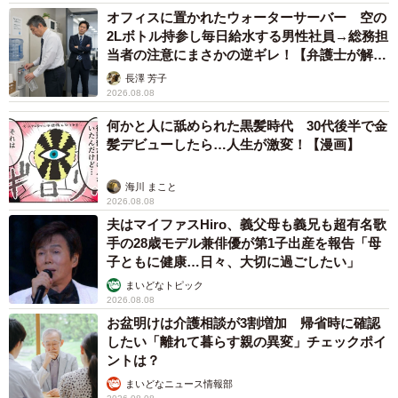
オフィスに置かれたウォーターサーバー 空の
2Lボトル持参し毎日給水する男性社員→総務担
当者の注意にまさかの逆ギレ！【弁護士が解
説】
長澤 芳子
2026.08.08
何かと人に舐められた黒髪時代 30代後半で金
髪デビューしたら…人生が激変！【漫画】
海川 まこと
2026.08.08
夫はマイファスHiro、義父母も義兄も超有名歌
手の28歳モデル兼俳優が第1子出産を報告「母
子ともに健康…日々、大切に過ごしたい」
まいどなトピック
2026.08.08
お盆明けは介護相談が3割増加 帰省時に確認
したい「離れて暮らす親の異変」チェックポイ
ントは？
まいどなニュース情報部