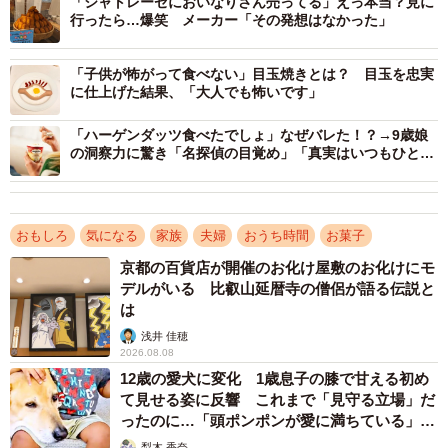
「シャトレーゼにおいなりさん売ってる」えっ本当？見に
行ったら…爆笑 メーカー「その発想はなかった」
気になるパートナーさんの反応は…
「子供が怖がって食べない」目玉焼きとは？ 目玉を忠実
ーご無事ですか
に仕上げた結果、「大人でも怖いです」
「ハーゲンダッツ食べたでしょ」なぜバレた！？→9歳娘
「私が伝えるまでもなく自分で気づいて爆笑していまし
の洞察力に驚き「名探偵の目覚め」「真実はいつもひと
た。いつもこのてのものはチルドに入れるのですがいっぱ
つ」
いだったのでど真ん中に置いていたのですが「なんでここ
なの笑」とは言われても特に怒られることもなく、一緒に
おもしろ
気になる
家族
夫婦
おうち時間
お菓子
コーヒーを飲みました」
京都の百貨店が開催のお化け屋敷のお化けにモ
デルがいる 比叡山延暦寺の僧侶が語る伝説と
ーよかった…血の雨が降ったのかと
は
浅井 佳穂
「がんもは妻とスーパーに行った時に買ったものです。焼
2026.08.08
12歳の愛犬に変化 1歳息子の膝で甘える初め
いて鰹節をかけて醤油で食べようとカゴに入れたのです
て見せる姿に反響 これまで「見守る立場」だ
が、そのことはすっかり忘れてシュークリームにしか見え
ったのに…「頭ポンポンが愛に満ちている」
なかったようです」
「尊…」
梨木 香奈