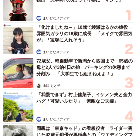
まいどなメディア
「化けましたね～」10歳で綾瀬はるかの娘役→
雰囲気ガラリの18歳に成長 「メイクで雰囲気
が」「宝塚に入れそう」
まいどなメディア
72歳父、軽自動車で新潟から四国まで 65歳の
母と2人で3泊4日の旅 パーキングの休憩まで
分刻み… 「大学生でも組まねえよ！」
山岡 もと子
「我慢できず」村上佳菜子、イケメン夫と全力
ハグ「可愛いふたり」「素敵なご夫婦」
まいどなメディア
両親は「東京キッド」の看板役者 ライダー演
じた42歳元俳優が再婚妻との「ウエディングフ