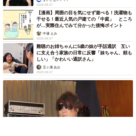
2026.08.07
【漫画】周囲の目を気にせず遊べる！洗濯物も
干せる！最近人気の戸建ての「中庭」 ところ
が…実際住んでみて分かった後悔ポイント
中瀬 えみ
2026.08.07
難聴のお姉ちゃんに5歳の妹が手話通訳 互い
に支え合う家族の日常に反響「妹ちゃん、頼も
しい」「かわいい通訳さん」
五ヶ瀬 あお
2026.08.07