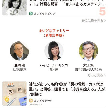
ォト」計画を明言 「センスあるカメラマン求
む」
まいどなトピック
６位以降を見る
まいどなファミリー
（新着記事順）
森岡 浩
ハイヒール・リンゴ
大江 篤
姓氏研究家
漫才師
園田学園女子大学学長
もっと見る
補助があっても約9割が「夏の電気・ガス代は
重い」と回答…猛暑でも「冷房を控える」人が
7割超に
まいどなデータ
2026.08.08