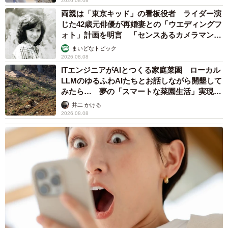
2026.08.08
両親は「東京キッド」の看板役者 ライダー演
じた42歳元俳優が再婚妻との「ウエディングフ
ォト」計画を明言 「センスあるカメラマン求
む」
まいどなトピック
2026.08.08
ITエンジニアがAIとつくる家庭菜園 ローカル
LLMのゆるふわAIたちとお話しながら開墾して
みたら… 夢の「スマートな菜園生活」実現な
るか
井二 かける
2026.08.08