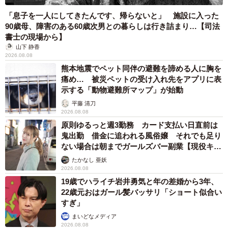
「息子を一人にしてきたんです、帰らないと」 施設に入った
90歳母、障害のある60歳次男との暮らしは行き詰まり…【司法
書士の現場から】
山下 静香
2026.08.08
熊本地震でペット同伴の避難を諦める人に胸を
痛め… 被災ペットの受け入れ先をアプリに表
示する「動物避難所マップ」が始動
平藤 清刀
2026.08.08
原則ゆるっと週3勤務 カード支払い日直前は
鬼出勤 借金に追われる風俗嬢 それでも足り
ない場合は朝までガールズバー副業【現役キャ
ストに取材】
たかなし 亜妖
2026.08.08
19歳でハライチ岩井勇気と年の差婚から3年、
22歳元おはガール髪バッサリ「ショート似合い
すぎ」
まいどなメディア
2026.08.08