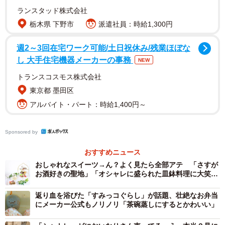
ランスタッド株式会社
栃木県 下野市
派遣社員：時給1,300円
週2～3回在宅ワーク可能/土日祝休み/残業ほぼな
し 大手住宅機器メーカーの事務
NEW
トランスコスモス株式会社
2/2
東京都 墨田区
アルバイト・パート：時給1,400円～
正解は横山食品の「たっぷりがんも」でした（コンドリア水戸さん提
供）
Sponsored by
シュークリームじゃないと分かった時のパートナーさんの
おすすめニュース
落胆、そして怒り。夫妻の間に起きた悲劇に9万以上のいい
おしゃれなスイーツ→ん？よく見たら全部アテ 「さすが
ね！がつき、「早く教えてあげてください！キズが浅いう
お酒好きの聖地」「オシャレに盛られた皿鉢料理に大笑
ちに！」「ブッセにも見えます」「ウチでやったら市中引
い」
返り血を浴びた「すみっコぐらし」が話題、壮絶なお弁当
き回しの上磔獄門に叙されてしまいます…。今度やってみ
にメーカー公式もノリノリ「茶碗蒸しにするとかわいい」
ようかな」などとユーザーが大喜びです。コンドリア水戸
さんに聞きました。