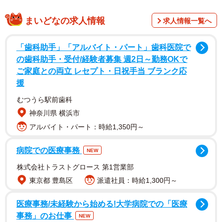
「妻が「冷蔵庫にシュークリームがあった！」ってウキウ
キでコーヒー淹れてるので、とても真実を伝えづらい。」
まいどなの求人情報
求人情報一覧へ
とコンドリア水戸さんが公開した写真。見た目、サイズ
感、冷蔵庫の位置取り…と目を細めるとシュークリームで
「歯科助手」「アルバイト・パート」歯科医院で
す。が、その真実は横山食品（三重県津市）の「たっぷり
の歯科助手・受付/経験者募集 週2日～勤務OKで
ご家庭との両立 レセプト・日祝手当 ブランク応
がんも」。「しゃきしゃき具だくさん、炊くとじゅわっ
援
と、あふれる出汁。大豆が濃い豆腐生地に、厳選した野菜
むつうら駅前歯科
が相性抜群。ごはんがすすむ主役級の逸品です。新鮮な菜
神奈川県 横浜市
種油を使ったがんもは、油抜きなし、手間いらず。時間が
アルバイト・パート：時給1,350円～
ない日も、食欲がない日も、からだへの贈りものです」
（同社サイトから）。
病院での医療事務
NEW
株式会社トラストグロース 第1営業部
東京都 豊島区
派遣社員：時給1,300円～
医療事務/未経験から始める!大学病院での「医療
事務」のお仕事
NEW