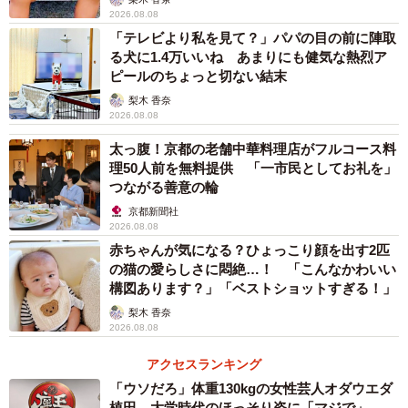
2026.08.08
「テレビより私を見て？」パパの目の前に陣取
シュークリームについては「この日は極寒だったので断念
る犬に1.4万いいね あまりにも健気な熱烈ア
し、翌日改めて買おうかとも考えましたが、今夫婦でダイ
ピールのちょっと切ない結末
エット中なので控えることにしました」（コンドリア水戸
梨木 香奈
さん）。なお、がんもどきは現在シュークリームもどきと
2026.08.08
して冷蔵庫に鎮座しているそうです。
太っ腹！京都の老舗中華料理店がフルコース料
理50人前を無料提供 「一市民としてお礼を」
つながる善意の輪
コンドリア水戸さんは、マナくん、めいくん、なだちゃ
京都新聞社
ん、ボスくん、ことちゃんの5匹の保護猫ちゃんたちと暮ら
2026.08.08
しています。その生活の様子をTwitterやインスタなどSNS
赤ちゃんが気になる？ひょっこり顔を出す2匹
で発信中です。
の猫の愛らしさに悶絶…！ 「こんなかわいい
構図あります？」「ベストショットすぎる！」
梨木 香奈
2026.08.08
アクセスランキング
「ウソだろ」体重130kgの女性芸人オダウエダ
植田 大学時代のほっそり姿に「マジで」