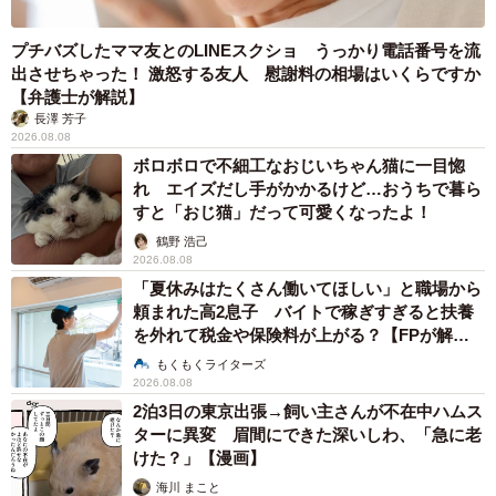
プチバズしたママ友とのLINEスクショ うっかり電話番号を流
出させちゃった！ 激怒する友人 慰謝料の相場はいくらですか
【弁護士が解説】
長澤 芳子
2026.08.08
ボロボロで不細工なおじいちゃん猫に一目惚
れ エイズだし手がかかるけど…おうちで暮ら
すと「おじ猫」だって可愛くなったよ！
鶴野 浩己
2026.08.08
「夏休みはたくさん働いてほしい」と職場から
頼まれた高2息子 バイトで稼ぎすぎると扶養
を外れて税金や保険料が上がる？【FPが解
説】
もくもくライターズ
2026.08.08
2泊3日の東京出張→飼い主さんが不在中ハムス
ターに異変 眉間にできた深いしわ、「急に老
けた？」【漫画】
海川 まこと