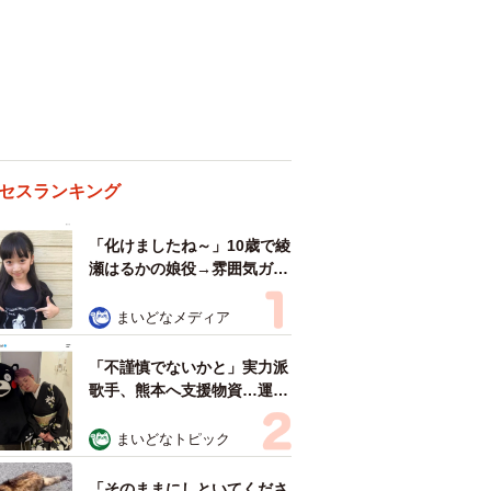
セスランキング
「化けましたね～」10歳で綾
瀬はるかの娘役→雰囲気ガラ
リの18歳に成長 「メイクで
雰囲気が」「宝塚に入れそ
まいどなメディア
う」
「不謹慎でないかと」実力派
歌手、熊本へ支援物資…運搬
トラックの車体デザインにた
めらい 「痛いほど伝わる」
まいどなトピック
「行動され立派」
「そのままにしといてくださ