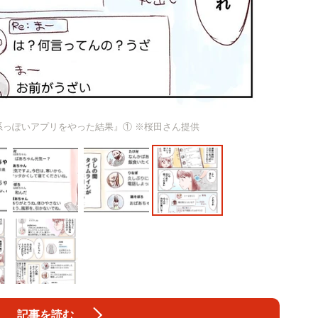
系っぽいアプリをやった結果』① ※桜田さん提供
記事を読む