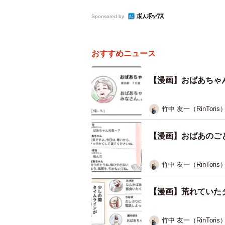
Sponsored by
おすすめニュース
【漫画】おばあちゃ
竹中 友一（RinToris
【漫画】おばあのご
竹中 友一（RinToris
【漫画】荒れていた
竹中 友一（RinToris