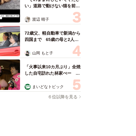
い」道路で動けない猫を前に
返された一言… 懸命に生き
ようとした4日間 「命の重
渡辺 晴子
さはみんな同じ」保護団体代
表の訴え
72歳父、軽自動車で新潟から
四国まで 65歳の母と2人で
3泊4日の旅 パーキングの休
憩まで分刻み… 「大学生で
山岡 もと子
も組まねえよ！」
「火事以来10カ月ぶり」全焼
した自宅訪れた林家ぺー 内
装も壁も取り払われスケルト
ン状態の部屋に呆然
まいどなトピック
６位以降を見る