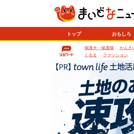
ニ
トップ
おもしろ
ュ
ー
保護犬・保護猫
かんさ
ス
一
くるま
ファッション
覧