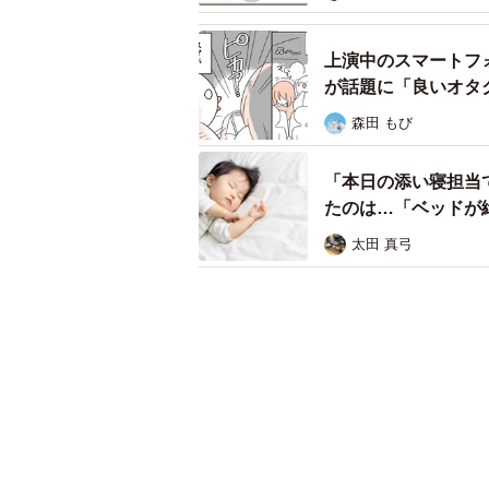
上演中のスマートフ
が話題に「良いオタ
森田 もび
「本日の添い寝担当
たのは…「ベッドが
太田 真弓