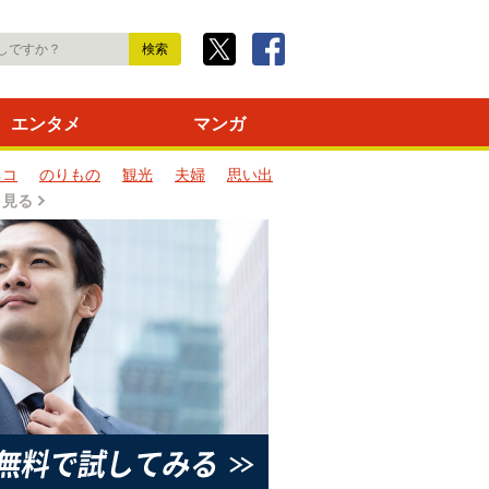
エンタメ
マンガ
ネコ
のりもの
観光
夫婦
思い出
と見る