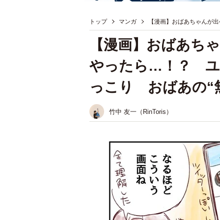
トップ
マンガ
【漫画】おばあちゃんが出
【漫画】おばあち
やったら…！？ ユ
っこり おばあの“
竹中 友一（RinToris）