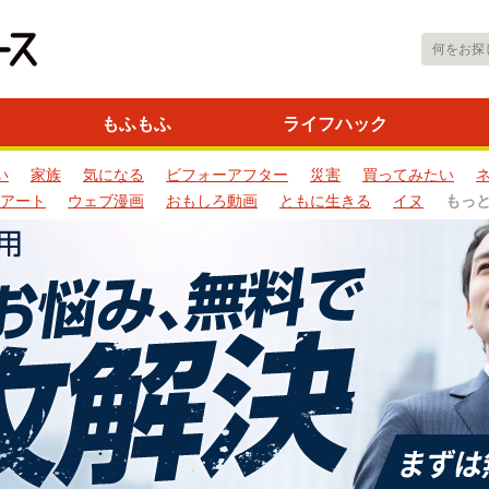
もふもふ
ライフハック
い
家族
気になる
ビフォーアフター
災害
買ってみたい
アート
ウェブ漫画
おもしろ動画
ともに生きる
イヌ
もっ