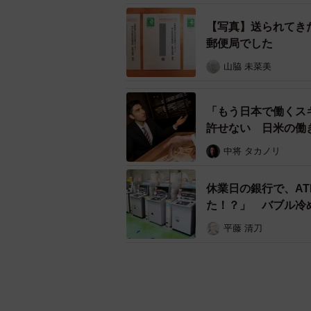
【写真】送られてき
郵便局でした
山脇 未菜美
「もう日本で働くス
許せない 日米の働
中将 タカノリ
休業日の銀行で、AT
た！？」 バブル冷
平藤 清刀