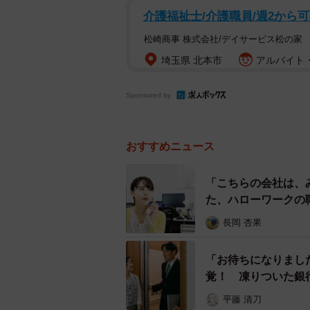
介護福祉士/介護職員/週2から
松崎商事 株式会社/デイサービス松の家
埼玉県 北本市
アルバイト・
Sponsored by
おすすめニュース
「こちらの会社は、
た、ハローワークの
長岡 杏果
「お待ちになりまし
覚！ 凍りついた銀
平藤 清刀