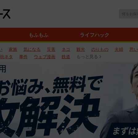
もふもふ
ライフハック
い
家族
気になる
災害
ネコ
観光
のりもの
夫婦
思い
街ネタ
事件
ウェブ漫画
鉄道
もっと見る