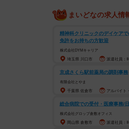
まいどなの求人情
精神科クリニックのデイケアで
免許をお持ちの方歓迎
株式会社DYMキャリア
埼玉県 川口市
派遣社員：時給
京成さくら駅前薬局の調剤事務
有限会社とやま
千葉県 佐倉市
アルバイト・
総合病院での受付・医療事務/日
株式会社グロップ倉敷オフィス
岡山県 倉敷市
派遣社員：時