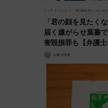
トップ
しごと
「君の顔を見たくない人が
「君の顔を見たく
届く嫌がらせ葉書で
誉毀損罪も【弁護士
山脇 未菜美