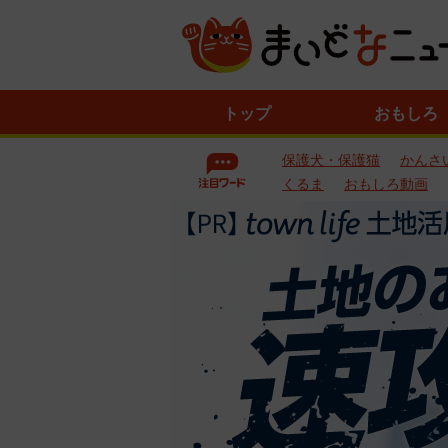
ニ
トップ
おもしろ
ュ
ー
保護犬・保護猫
かんさ
ス
一
くるま
おもしろ動画
覧