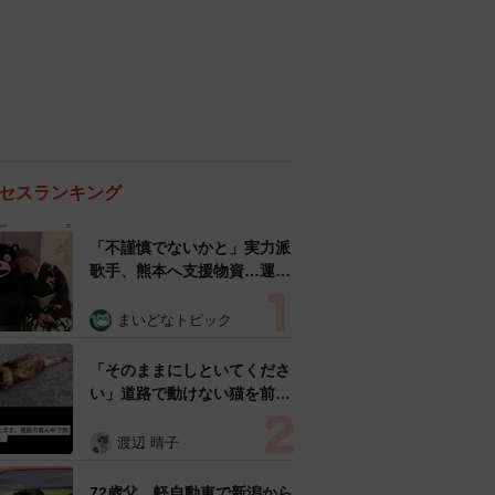
セスランキング
「不謹慎でないかと」実力派
歌手、熊本へ支援物資…運搬
トラックの車体デザインにた
めらい 「痛いほど伝わる」
まいどなトピック
「行動され立派」
「そのままにしといてくださ
い」道路で動けない猫を前に
返された一言… 懸命に生き
ようとした4日間 「命の重
渡辺 晴子
さはみんな同じ」保護団体代
表の訴え
72歳父、軽自動車で新潟から