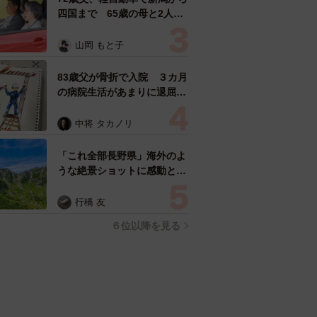
四国まで 65歳の母と2人で
3泊4日の旅 パーキングの休
憩まで分刻み… 「大学生で
山岡 もと子
も組まねえよ！」
83歳父が骨折で入院 ３カ月
の病院生活があまりに退屈で
「画用紙と色鉛筆持ってこ
い！」→スケッチブックを見
中将 タカノリ
た家族が仰天「これ、売れま
すよ…」
「これ全部長野県」海外のよ
うな絶景ショットに感動と反
響「離れてからいいところだ
ったんだって気づいた」
行橋 友
６位以降を見る