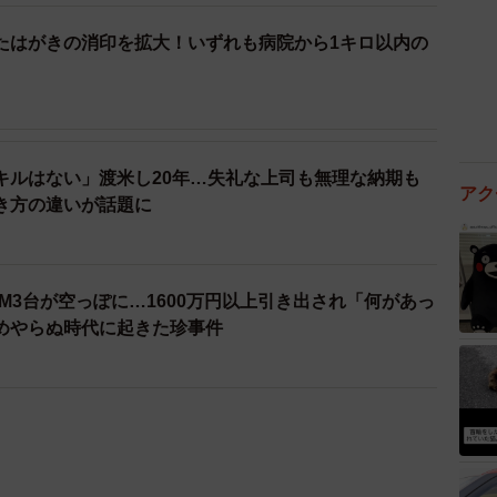
たはがきの消印を拡大！いずれも病院から1キロ以内の
キルはない」渡米し20年…失礼な上司も無理な納期も
アク
き方の違いが話題に
M3台が空っぽに…1600万円以上引き出され「何があっ
めやらぬ時代に起きた珍事件