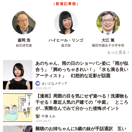
（新着記事順）
森岡 浩
ハイヒール・リンゴ
大江 篤
姓氏研究家
漫才師
園田学園女子大学学長
もっと見る
あのちゃん、雨の日のショーパン姿に「雨が似
合う」「脚めっちゃきれい！」「水も滴る良い
アーティスト」 幻想的な近影が話題
まいどなメディア
2026.08.07
【漫画】周囲の目を気にせず遊べる！洗濯物も
干せる！最近人気の戸建ての「中庭」 ところ
が…実際住んでみて分かった後悔ポイント
中瀬 えみ
2026.08.07
難聴のお姉ちゃんに5歳の妹が手話通訳 互い