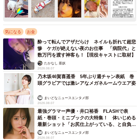
気になる
お金
酔って転んでアザだらけ ネイルも折れて超悲
惨 ケガが絶えない夜のお仕事 「病院代」と
数万円を渡す神客も！【現役キャストに取材】
たかなし 亜妖
2026.08.07
乃木坂46賀喜遥香 5年ぶり週チャン表紙 巻
頭グラビアでは激レアなメガネルームウエア姿
まいどなニュースエンタメ部
2026.08.07
最強グラマー声優・井口裕香 FLASHで表
紙・巻頭・ミニブックの大特集！ 体いじめる
最新ショット「お尻仕上がっている、と自負し
ています」「いくつになっても理想の身体でい
まいどなニュースエンタメ部
たい」
2026.08.07