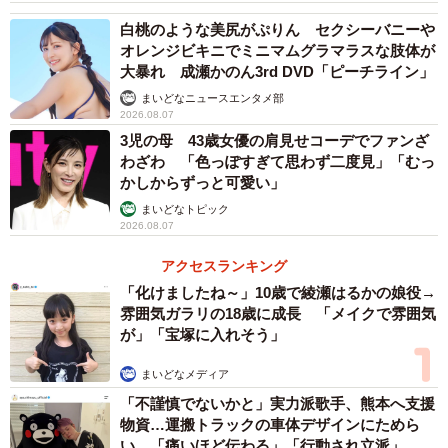
白桃のような美尻がぷりん セクシーバニーや
オレンジビキニでミニマムグラマラスな肢体が
大暴れ 成瀬かのん3rd DVD「ピーチライン」
まいどなニュースエンタメ部
2026.08.07
3児の母 43歳女優の肩見せコーデでファンざ
わざわ 「色っぽすぎて思わず二度見」「むっ
かしからずっと可愛い」
まいどなトピック
2026.08.07
アクセスランキング
「化けましたね～」10歳で綾瀬はるかの娘役→
雰囲気ガラリの18歳に成長 「メイクで雰囲気
が」「宝塚に入れそう」
まいどなメディア
「不謹慎でないかと」実力派歌手、熊本へ支援
物資…運搬トラックの車体デザインにためら
い 「痛いほど伝わる」「行動され立派」