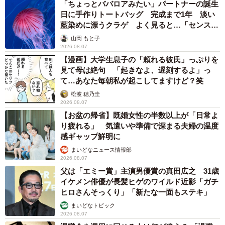
「ちょっとババロアみたい」パートナーの誕生
日に手作りトートバッグ 完成まで1年 淡い
藍染めに漂うクラゲ よく見ると…「センスす
ごい」
山岡 もと子
2026.08.07
【漫画】大学生息子の「頼れる彼氏」っぷりを
見て母は絶句 「起きなよ、遅刻するよ」っ
て…あなた毎朝私が起こしてますけど？笑
松波 穂乃圭
2026.08.07
【お盆の帰省】既婚女性の半数以上が「日常よ
り疲れる」 気遣いや準備で深まる夫婦の温度
感ギャップ鮮明に
まいどなニュース情報部
2026.08.07
父は「エミー賞」主演男優賞の真田広之 31歳
イケメン俳優が長髪ヒゲのワイルド近影「ガチ
ヒロさんそっくり」「新たな一面もステキ」
まいどなトピック
2026.08.07