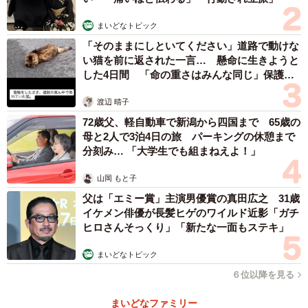
まいどなトピック
「そのままにしといてください」道路で動けな
い猫を前に返された一言… 懸命に生きようと
した4日間 「命の重さはみんな同じ」保護団
体代表の訴え
渡辺 晴子
72歳父、軽自動車で新潟から四国まで 65歳の
母と2人で3泊4日の旅 パーキングの休憩まで
分刻み… 「大学生でも組まねえよ！」
山岡 もと子
父は「エミー賞」主演男優賞の真田広之 31歳
イケメン俳優が長髪ヒゲのワイルド近影「ガチ
ヒロさんそっくり」「新たな一面もステキ」
まいどなトピック
６位以降を見る
まいどなファミリー