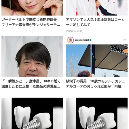
ガーターベルトで際立つ妖艶脚線美
アマゾンで大人気！血圧対策はコーヒ
フリーアナ森香澄がランジェリーモデ
ーに足してみて
ルに ｢PE...
PR(森永乳業)
「一瞬誰かと…」彦摩呂、30キロ近く
紗栄子の長男 18歳のモデル、カジュ
減量した姿に反響 既製品の防護服が
アルコーデのおしゃれ近影が「両親の
着られると...
いいとこ取...