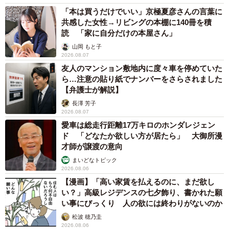
「本は買うだけでいい」京極夏彦さんの言葉に
共感した女性→リビングの本棚に140冊を積
読 「家に自分だけの本屋さん」
山岡 もと子
2026.08.07
友人のマンション敷地内に度々車を停めていた
ら…注意の貼り紙でナンバーをさらされました
【弁護士が解説】
長澤 芳子
2026.08.07
愛車は総走行距離17万キロのホンダレジェン
ド 「どなたか欲しい方が居たら」 大御所漫
才師が譲渡の意向
まいどなトピック
2026.08.06
【漫画】「高い家賃を払えるのに、まだ欲し
い？」高級レジデンスの七夕飾り、書かれた願
い事にびっくり 人の欲には終わりがないのか
松波 穂乃圭
2026.08.06