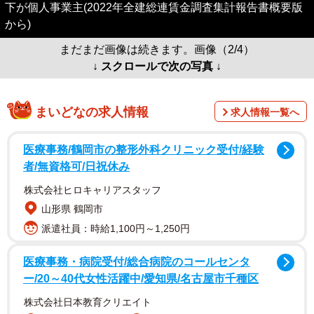
下が個人事業主(2022年全建総連賃金調査集計報告書概要版
から)
まだまだ画像は続きます。画像（2/4）
↓ スクロールで次の写真 ↓
まいどなの求人情報
求人情報一覧へ
医療事務/鶴岡市の整形外科クリニック受付/経験
者/無資格可/日祝休み
株式会社ヒロキャリアスタッフ
山形県 鶴岡市
派遣社員：時給1,100円～1,250円
医療事務・病院受付/総合病院のコールセンタ
ー/20～40代女性活躍中/愛知県/名古屋市千種区
株式会社日本教育クリエイト