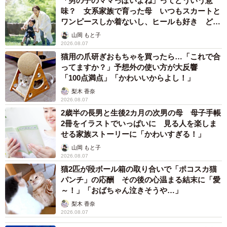
「男の子のママっぽいよね」ってどういう意
味？ 女系家族で育った母 いつもスカートと
ワンピースしか着ないし、ヒールも好き どの
へんが…
山岡 もと子
2026.08.07
猫用の爪研ぎおもちゃを買ったら…「これで合
ってますか？」予想外の使い方が大反響
「100点満点」「かわいいからよし！」
梨木 香奈
2026.08.07
2歳半の長男と生後2カ月の次男の母 母子手帳
2冊をイラストでいっぱいに 見る人を楽しま
せる家族ストーリーに「かわいすぎる！」
山岡 もと子
2026.08.07
猫2匹が段ボール箱の取り合いで「ポコスカ猫
パンチ」の応酬 その後の心温まる結末に「愛
～！」「おばちゃん泣きそうや…」
梨木 香奈
2026.08.07