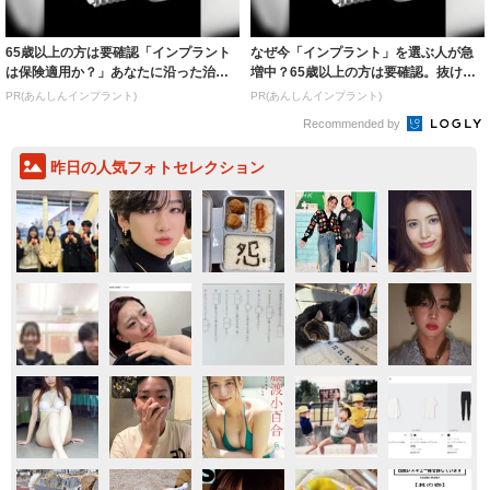
65歳以上の方は要確認「インプラント
なぜ今「インプラント」を選ぶ人が急
は保険適用か？」あなたに沿った治療
増中？65歳以上の方は要確認。抜けた
法や費用を...
歯の放置は...
PR(あんしんインプラント)
PR(あんしんインプラント)
Recommended by
昨日の人気フォトセレクション