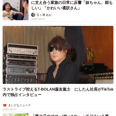
に支え合う家族の日常に反響「妹ちゃん、頼も
しい」「かわいい通訳さん」
五ヶ瀬 あお
2026.08.07
ラストライブ控えるT-BOLAN森友嵐士 にしたん社長がTikTok
内で独占インタビュー
まいどなニュース
2026.08.07