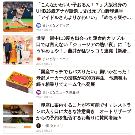
「こんなかわいい子おるん！？」大阪出身の
UHB26歳アナが話題…父は元プロ野球選手
「アイドルさんよりかわいい」「めちゃ爽や
か」
まいどなメディア
2026.08.07
世界一周中に3度も出会った運命的カップル
口では言えない「ジョージアの熱い夜」に「も
うやめぇや！」藤井が猛ツッコミ連発【新婚さ
ん】
まいどなニュース
2026.08.07
「国産マッチでもバズりたい」願いかなった！
老舗メーカーの投稿が4100万再生 他業種も
続々相乗りでミーム化へ発展
まいどなニュース調査部
2026.08.07
「即座に案内することが不可能です」レストラ
ンの入り口に大きな注意書き オートリザーブ
からの予約を拒否するお断りに賛同者続々
中将 タカノリ
2026.08.07