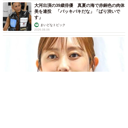
大河出演の39歳俳優 真夏の海で赤銅色の肉体
美を連投 「バッキバキだな」「ばり渋いで
す」
まいどなトピック
2026.08.06
「人生こそがバラエティー」 マレーシア移住を報告した菊地亜
美 子どもの教育考え「小学校へ入学するこのタイミングで挑
戦」
まいどなトピック