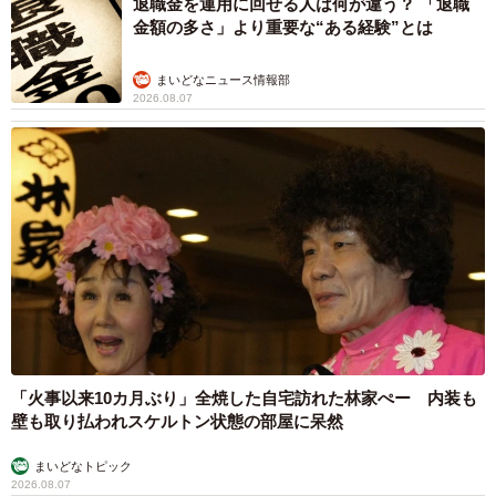
退職金を運用に回せる人は何が違う？ 「退職
金額の多さ」より重要な“ある経験”とは
まいどなニュース情報部
2026.08.07
「火事以来10カ月ぶり」全焼した自宅訪れた林家ぺー 内装も
壁も取り払われスケルトン状態の部屋に呆然
まいどなトピック
2026.08.07