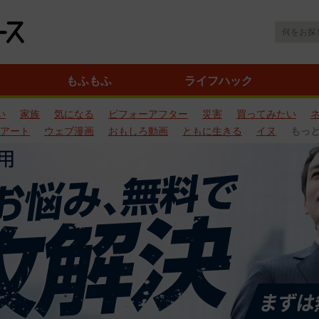
もふもふ
ライフハック
い
家族
気になる
ビフォーアフター
災害
買ってみたい
アート
ウェブ漫画
おもしろ動画
ともに生きる
イヌ
もっ