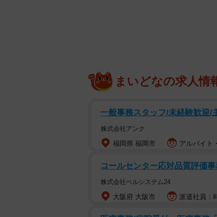
まいどなの求人情
あっ、ネコち
一般事務スタッフ/未経験歓迎/主
オーダーで風景や動物・静物 等を
株式会社アンク
スな「罫線で遊ぶ小動物」シリーズを手
福岡県 福岡市
アルバイト・
なアパートの壁や床に描いた猫たちに
画は5万以上のいいねがついていま
コールセンター応対品質評価事務
おいでおいで」とやってないかな、
株式会社ベルシステム24
大阪府 大阪市
派遣社員：時
「大家さんからご依頼を頂き、レト
トし、猫や風景を描く制作風景の写真