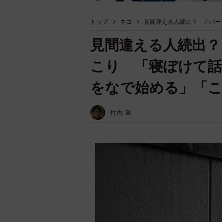
トップ
ネコ
見間違える人続出？ アパー
見間違える人続出？
こり 「寝ぼけて話
をなで始める」「
竹内 章