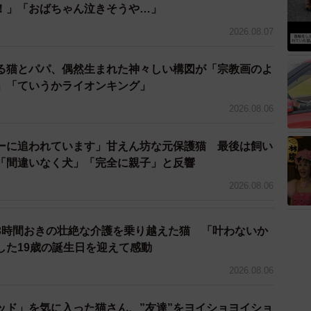
！」「おばちゃん泣きそうや…」
2026.08.07
る猫とパパ、偶然生まれた神々しい構図が「宗教画のよ
」「ていうかライオンキング」
2026.08.06
ーに追われています」甘えん坊な元保護猫 最後は飼い
「間違いなく犬」「完全に親子」と反響
2026.08.06
3時間おきの壮絶な介護を乗り越えた猫 「叶わないか
した19歳の誕生日を迎えて感動
2026.08.06
3/13
ッド」を気に入った猫さん、”友達”をヨイショヨイショ