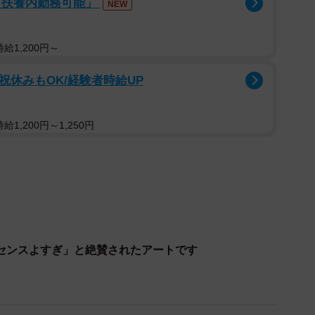
「扶養内勤務可能」
NEW
」「これ頼んだ大家さんセンスよすぎ」「たぶん私壁を
住みたい」「足跡の絵だけでもう可愛い」と猫のいる暮
給1,200円～
祝休みもOK/経験者時給UP
1,200円～1,250円
センスよすぎ」と絶賛されたアートです