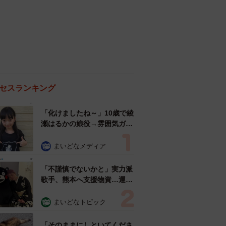
セスランキング
「化けましたね～」10歳で綾
瀬はるかの娘役→雰囲気ガラ
リの18歳に成長 「メイクで
雰囲気が」「宝塚に入れそ
まいどなメディア
う」
「不謹慎でないかと」実力派
歌手、熊本へ支援物資…運搬
トラックの車体デザインにた
めらい 「痛いほど伝わる」
まいどなトピック
「行動され立派」
「そのままにしといてくださ