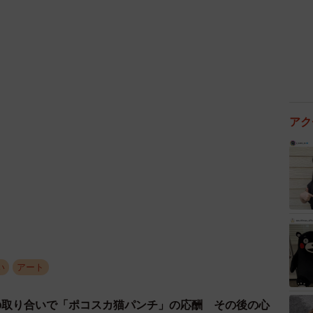
、はい、ポーズ！（晴夏さん提供）
rooklyn ONE」（ブルックリン・ワン）。共用部の
リンから見たマンハッタンをイメージした風景（朝焼
います。晴夏さんに聞きました。
アク
気の絵を」
メインのテーマとして、レトロでお洒落、ユーモアがあ
いとのご依頼でした」
い
アート
の取り合いで「ポコスカ猫パンチ」の応酬 その後の心