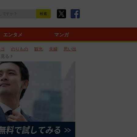
エンタメ
マンガ
ネコ
のりもの
観光
夫婦
思い出
と見る