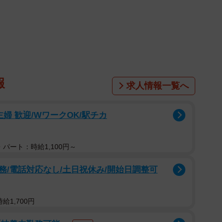
報
1/13
求人情報一覧へ
ゃん！おいでおいで（晴夏さん提供）
婦 歓迎/WワークOK/駅チカ
描くほか、手帳の罫線にカエルなどがぶらさがるユーモラ
掛ける画家の晴夏（@_harenatsu）さんが、レトロ
パート：時給1,100円～
ご注目ください。制作風景を紹介したTikTokの投稿動
す。ほろ酔いで帰宅した夜、「あっ、猫ちゃん、こっち
/電話対応なし/土日祝休み/開始日調整可
入居者さん。
給1,700円
ロなアパートの壁や床に絵をお描きしました」とツイー
を公開した晴夏さん。TikTokにも動画を投稿していま