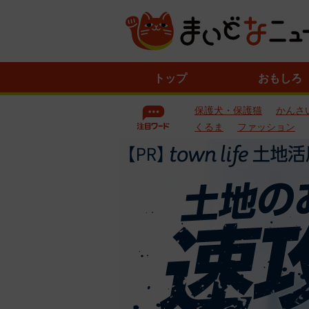
ニ
トップ
おもしろ
ュ
ー
保護犬・保護猫
かんさ
ス
一
くるま
ファッション
覧