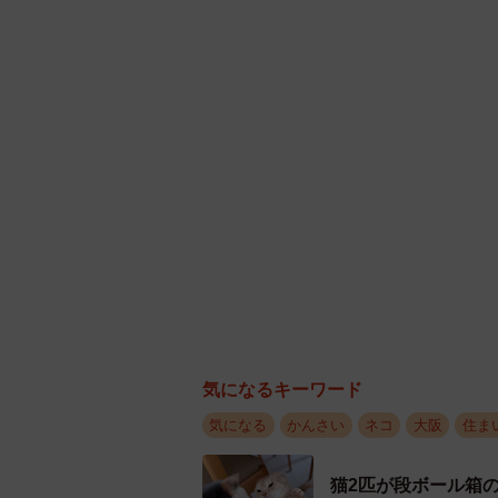
２匹並んで
このアパートは大阪府吹田市にある「B
壁や床をキャンバスに猫やブルック
け、昼間の青空、夜景）が描かれて
「ユーモアがあって可愛い雰囲
ー大家さんからはどんな注文を
「アメリカ・NYのブルックリンを
って可愛い雰囲気の絵を描いてほし
気になるキーワード
気になる
かんさい
ネコ
大阪
住ま
猫2匹が段ボール箱