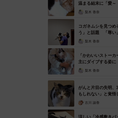
温まる結末に「愛～
梨木 香奈
コガネムシを見つめ
う」と話題 「尊い
梨木 香奈
「かわいいストーカ
主にダイブする姿に
梨木 香奈
がんと片目の失明、
もしれない」と覚悟
古川 諭香
涼しい「冷感敷きパ