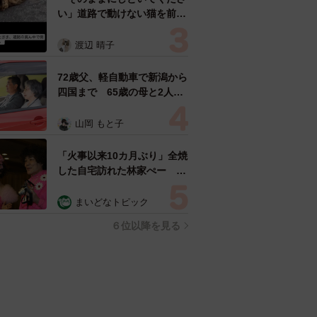
い」道路で動けない猫を前に
返された一言… 懸命に生き
ようとした4日間 「命の重
渡辺 晴子
さはみんな同じ」保護団体代
表の訴え
72歳父、軽自動車で新潟から
四国まで 65歳の母と2人で
3泊4日の旅 パーキングの休
憩まで分刻み… 「大学生で
山岡 もと子
も組まねえよ！」
「火事以来10カ月ぶり」全焼
した自宅訪れた林家ぺー 内
装も壁も取り払われスケルト
ン状態の部屋に呆然
まいどなトピック
６位以降を見る