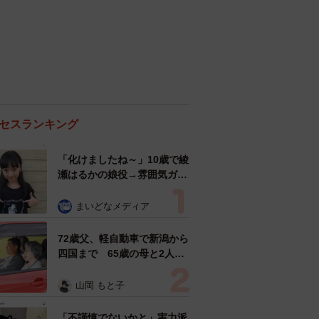
セスランキング
「化けましたね～」10歳で綾
瀬はるかの娘役→雰囲気ガラ
リの18歳に成長 「メイクで
雰囲気が」「宝塚に入れそ
まいどなメディア
う」
72歳父、軽自動車で新潟から
四国まで 65歳の母と2人で
3泊4日の旅 パーキングの休
憩まで分刻み… 「大学生で
山岡 もと子
も組まねえよ！」
「不謹慎でないかと」実力派