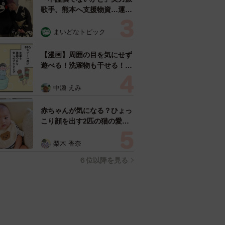
歌手、熊本へ支援物資…運搬
トラックの車体デザインにた
めらい 「痛いほど伝わる」
まいどなトピック
「行動され立派」
【漫画】周囲の目を気にせず
遊べる！洗濯物も干せる！最
近人気の戸建ての「中庭」
ところが…実際住んでみて分
中瀬 えみ
かった後悔ポイント
赤ちゃんが気になる？ひょっ
こり顔を出す2匹の猫の愛ら
しさに悶絶…！ 「こんなか
わいい構図あります？」「ベ
梨木 香奈
ストショットすぎる！」
６位以降を見る