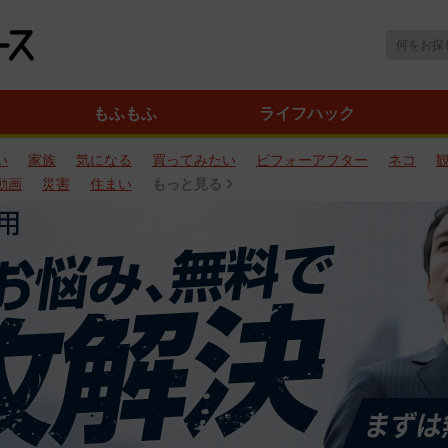
もふもふ
ライフハック
い
家族
気になる
買ってみたい
ビフォーアフター
ネコ
動画
災害
住まい
もっと見る