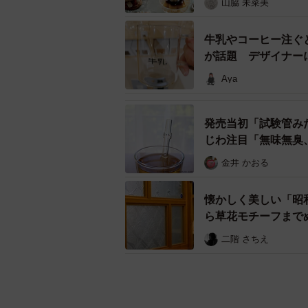
山脇 未菜美
牛乳やコーヒー注ぐ
が話題 デザイナー
Aya
発売当初「試験管み
じわ注目「無味無臭
金井 かおる
懐かしく美しい「昭
ら草花モチーフまで
二階 さちえ