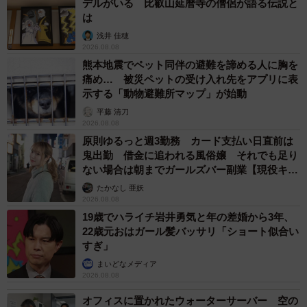
デルがいる 比叡山延暦寺の僧侶が語る伝説と
は
浅井 佳穂
2026.08.08
熊本地震でペット同伴の避難を諦める人に胸を
痛め… 被災ペットの受け入れ先をアプリに表
示する「動物避難所マップ」が始動
平藤 清刀
2026.08.08
原則ゆるっと週3勤務 カード支払い日直前は
鬼出勤 借金に追われる風俗嬢 それでも足り
ない場合は朝までガールズバー副業【現役キャ
ストに取材】
たかなし 亜妖
2026.08.08
19歳でハライチ岩井勇気と年の差婚から3年、
22歳元おはガール髪バッサリ「ショート似合い
すぎ」
まいどなメディア
2026.08.08
オフィスに置かれたウォーターサーバー 空の