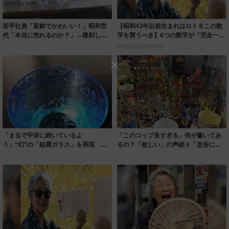
若手社員「新鮮でかわいい！」昭和世
【昭和43年以前生まれはロト６この数
代「本当に売れるのか？」→復刻して
字を買うべき】6つの数字が「完全一
みたら…4年...
致」する方...
PR(株式会社MURA)
「まるで宇宙に続いているよ
「このコップ良すぎる」何が書いてあ
う」“幻”の「結霜ガラス」を再現 若
るの？「欲しい」の声続々「忠告にな
手作家の美し過ぎる...
ってる」