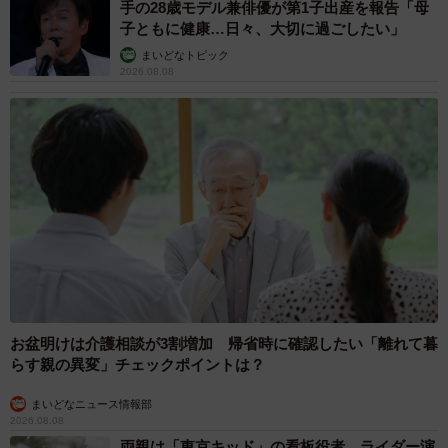
手の28歳モデル兼俳優が第1子出産を報告「母
子ともに健康…日々、大切に過ごしたい」
まいどなトピック
2026.08.08
お盆明けは介護相談が3割増加 帰省時に確認したい「離れて暮
らす親の異変」チェックポイントは？
まいどなニュース情報部
2026.08.08
両親は「東京キッド」の看板役者 ライダー演