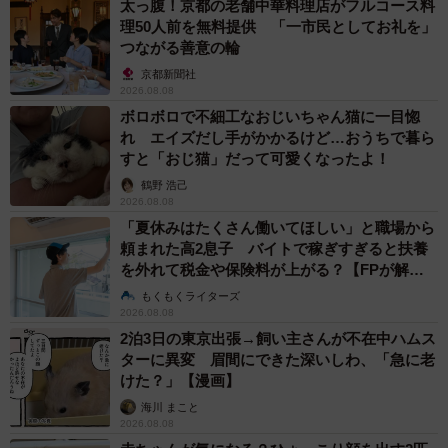
太っ腹！京都の老舗中華料理店がフルコース料
理50人前を無料提供 「一市民としてお礼を」
つながる善意の輪
京都新聞社
2026.08.08
ボロボロで不細工なおじいちゃん猫に一目惚
れ エイズだし手がかかるけど…おうちで暮ら
すと「おじ猫」だって可愛くなったよ！
鶴野 浩己
2026.08.08
「夏休みはたくさん働いてほしい」と職場から
頼まれた高2息子 バイトで稼ぎすぎると扶養
を外れて税金や保険料が上がる？【FPが解
説】
もくもくライターズ
2026.08.08
2泊3日の東京出張→飼い主さんが不在中ハムス
ターに異変 眉間にできた深いしわ、「急に老
けた？」【漫画】
海川 まこと
2026.08.08