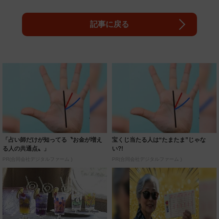
記事に戻る
「占い師だけが知ってる〝お金が増え
宝くじ当たる人は“たまたま”じゃな
る人の共通点〟」
い?!
PR(合同会社デジタルファーム )
PR(合同会社デジタルファーム )