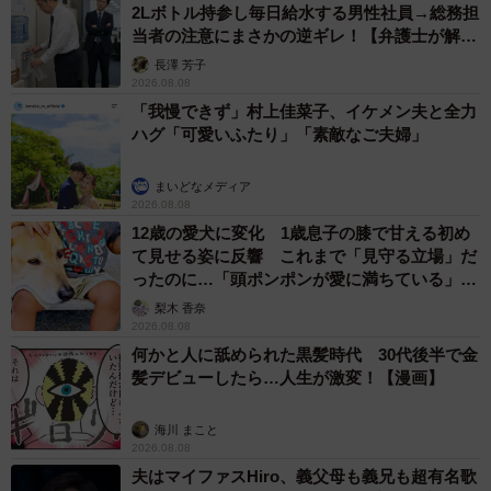
2Lボトル持参し毎日給水する男性社員→総務担
当者の注意にまさかの逆ギレ！【弁護士が解
説】
長澤 芳子
2026.08.08
「我慢できず」村上佳菜子、イケメン夫と全力
ハグ「可愛いふたり」「素敵なご夫婦」
まいどなメディア
2026.08.08
12歳の愛犬に変化 1歳息子の膝で甘える初め
て見せる姿に反響 これまで「見守る立場」だ
ったのに…「頭ポンポンが愛に満ちている」
「尊…」
梨木 香奈
2026.08.08
何かと人に舐められた黒髪時代 30代後半で金
髪デビューしたら…人生が激変！【漫画】
海川 まこと
2026.08.08
夫はマイファスHiro、義父母も義兄も超有名歌