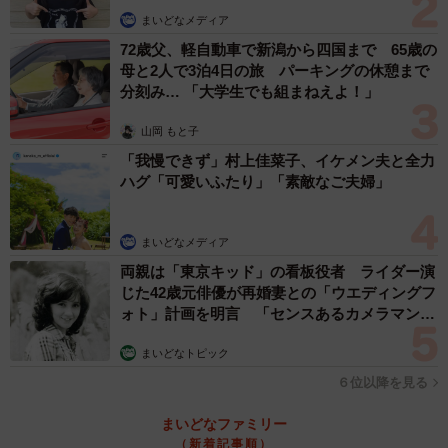
まいどなメディア
72歳父、軽自動車で新潟から四国まで 65歳の
母と2人で3泊4日の旅 パーキングの休憩まで
分刻み… 「大学生でも組まねえよ！」
山岡 もと子
「我慢できず」村上佳菜子、イケメン夫と全力
ハグ「可愛いふたり」「素敵なご夫婦」
まいどなメディア
両親は「東京キッド」の看板役者 ライダー演
じた42歳元俳優が再婚妻との「ウエディングフ
ォト」計画を明言 「センスあるカメラマン求
む」
まいどなトピック
６位以降を見る
まいどなファミリー
（新着記事順）