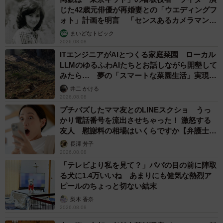
じた42歳元俳優が再婚妻との「ウエディングフ
ォト」計画を明言 「センスあるカメラマン求
む」
まいどなトピック
2026.08.08
ITエンジニアがAIとつくる家庭菜園 ローカル
LLMのゆるふわAIたちとお話しながら開墾して
みたら… 夢の「スマートな菜園生活」実現な
るか
井二 かける
2026.08.08
プチバズしたママ友とのLINEスクショ うっ
かり電話番号を流出させちゃった！ 激怒する
友人 慰謝料の相場はいくらですか【弁護士が
解説】
長澤 芳子
2026.08.08
「テレビより私を見て？」パパの目の前に陣取
る犬に1.4万いいね あまりにも健気な熱烈ア
ピールのちょっと切ない結末
梨木 香奈
2026.08.08