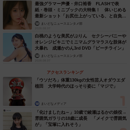
最強グラマー声優・井口裕香 FLASHで表
紙・巻頭・ミニブックの大特集！ 体いじめる
最新ショット「お尻仕上がっている、と自負し
ています」「いくつになっても理想の身体でい
まいどなニュースエンタメ部
たい」
2026.08.07
白桃のような美尻がぷりん セクシーバニーや
オレンジビキニでミニマムグラマラスな肢体が
大暴れ 成瀬かのん3rd DVD「ピーチライン」
まいどなニュースエンタメ部
2026.08.07
アクセスランキング
「ウソだろ」体重130kgの女性芸人オダウエダ
植田 大学時代のほっそり姿に「マジで」
まいどなメディア
「化けましたね～」10歳で綾瀬はるかの娘役→
雰囲気ガラリの18歳に成長 「メイクで雰囲気
が」「宝塚に入れそう」