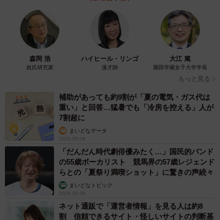
森岡 浩
ハイヒール・リンゴ
大江 篤
姓氏研究家
漫才師
園田学園女子大学学長
もっと見る
補助があっても約9割が「夏の電気・ガス代は
重い」と回答…猛暑でも「冷房を控える」人が
7割超に
まいどなデータ
2026.08.08
「だんだん時代劇俳優みたく…」国民的バンド
の55歳ボーカリスト 競馬界の57歳レジェンド
らとの「夏祭り満喫ショット」に驚きの声続々
まいどなトピック
2026.08.08
ネット通販で「運営者情報」を見る人は約8
割 信頼できるサイト・怪しいサイトの判断基