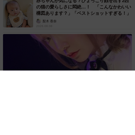
赤ちゃんが気になる？ひょっこり顔を出す2匹
の猫の愛らしさに悶絶…！ 「こんなかわいい
構図あります？」「ベストショットすぎる！」
梨木 香奈
2026.08.08
酔って転んでアザだらけ ネイルも折れて超悲惨 ケガが絶え
ない夜のお仕事 「病院代」と数万円を渡す神客も！【現役キ
ャストに取材】
たかなし 亜妖
2026.08.07