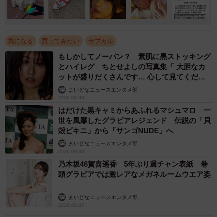
気になる
買ってみたい
サブカル
もしかしてノーパン？ 素肌に黒ストッキング
とハイレグ ちとせよしの写真集「 大胆なカ
ットが盛りだくさんです… 心して見てくださ
い」
まいどなニュースエンタメ部
2026.08.08
はだけた黒キャミからあふれるマシュマロ 一
世を風靡したグラビアレジェンド 伝説の「貝
殻ビキニ」から「サンゴNUDE」へ
まいどなニュースエンタメ部
2026.08.08
乃木坂46賀喜遥香 5年ぶり週チャン表紙 巻
頭グラビアでは激レアなメガネルームウエア姿
まいどなニュースエンタメ部
2026.08.07