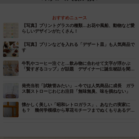
おすすめニュース
【写真】プリントグラスの種類…お花や風船、動物など愛
らしいデザインがたくさん！
【写真】プリンなどを入れる「デザート皿」も人気商品で
す
牛乳やコーヒー注ぐと…飲み物に合わせて文字が浮かぶ
「賢すぎるコップ」が話題 デザイナーに誕生秘話を聞い
た
発売当初「試験管みたい」→今では人気商品に成長 ガラ
ス製ストローじわじわ注目「無味無臭、味を損ねない」
懐かしく美しい「昭和レトロガラス」、あなたの実家に
も？ 幾何学模様から草花モチーフまでぬくもりあるデザ
イン