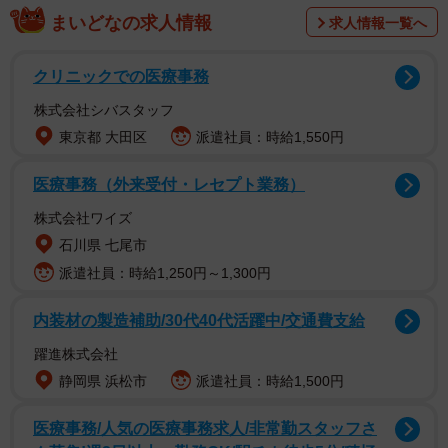
まいどなの求人情報
求人情報一覧へ
クリニックでの医療事務
株式会社シバスタッフ
Twitterで情報提供を呼びかけるも…
東京都 大田区
派遣社員：時給1,550円
8月の暑い日、新幸さんが窓を開け網戸にしていると、長明
医療事務（外来受付・レセプト業務）
くんが器用に網戸を破り、ひょいとお外へ。すぐ新幸さん
は気付き、慌てて長明くん追いかけます。けれど、これが
株式会社ワイズ
いけなかった。長明くんはビックリして家の敷地外へ駆け
石川県 七尾市
て行き、そのまま行方知れずに。
派遣社員：時給1,250円～1,300円
内装材の製造補助/30代40代活躍中/交通費支給
元々、長明くんは住宅街の野良猫。去勢をされ地域猫とし
てボランティアさんたちにお世話をされていました。
躍進株式会社
静岡県 浜松市
派遣社員：時給1,500円
「もしかすると、元の場所に戻ったのかもしれない」
医療事務/人気の医療事務求人/非常勤スタッフさ