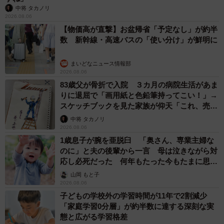
中将 タカノリ
2026.08.06
【物価高が直撃】お盆帰省「予定なし」が約半
数 新幹線・高速バスの「使い分け」が鮮明に
まいどなニュース情報部
5/5
2026.08.06
83歳父が骨折で入院 ３カ月の病院生活があま
オトンである新幸さんと仲良しの長明くん。でも、手をガブガブしてい
りに退屈で「画用紙と色鉛筆持ってこい！」→
る最中なんです
スケッチブックを見た家族が仰天「これ、売れ
ますよ…」
中将 タカノリ
あれから1年以上が経ち、長明くんはお外にまったく興味を
2026.08.06
示さなくなりました。お外で遊ぶより、オトンと一緒にい
1歳息子が腕を亜脱臼 「奥さん、専業主婦な
る方が良いみたい。オトンが大切にしている舞台衣装の着
のに」と夫の後輩から一言 母は泣きながら対
応し必死だった 何年もたった今もたまに思い
物で爪を研ぐこともありません。だって、オトンの大事な
出し…
山岡 もと子
ものだから。
2026.08.06
子どもの学校外の学習時間が11年で2割減少
ねえ、長明くん。オトンの一番大事なものって知ってる？
「家庭学習0分層」が約半数に達する深刻な実
今度、鏡を見てごらん。そこに映っているよ。
態と広がる学習格差