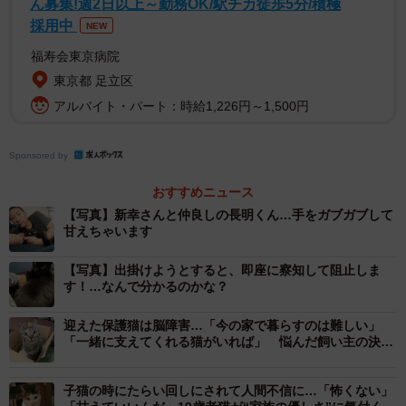
ん募集!週2日以上～勤務OK/駅チカ徒歩5分/積極
新幸さんは長明くんと出会った、約5キロ離れた場所も探し
採用中
NEW
にいきました。しかし、長明くんの姿はありません。
福寿会東京病院
東京都 足立区
アルバイト・パート：時給1,226円～1,500円
Sponsored by
おすすめニュース
【写真】新幸さんと仲良しの長明くん…手をガブガブして
甘えちゃいます
【写真】出掛けようとすると、即座に察知して阻止しま
す！…なんで分かるのかな？
迎えた保護猫は脳障害…「今の家で暮らすのは難しい」
「一緒に支えてくれる猫がいれば」 悩んだ飼い主の決断
は
子猫の時にたらい回しにされて人間不信に…「怖くない」