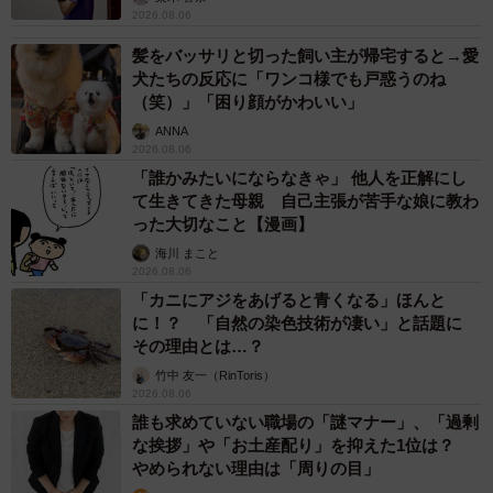
覚悟を決めた新幸さんは、ボランティアさんにこう答えま
2026.08.06
した。
髪をバッサリと切った飼い主が帰宅すると→愛
犬たちの反応に「ワンコ様でも戸惑うのね
「一緒に暮らします」
（笑）」「困り顔がかわいい」
ANNA
2026.08.06
この答えを聞き届けたボランティアさんは、捕獲機をすぐ
「誰かみたいにならなきゃ」 他人を正解にし
設置。ほどなくして黒猫が捕まりました。捕獲機の中の黒
て生きてきた母親 自己主張が苦手な娘に教わ
猫は険しい面立ちをし、あの可愛い長明くんとは似ても似
った大切なこと【漫画】
つかないように思えました。けれど、新幸さんは決めたの
海川 まこと
2026.08.06
です。この子を幸せにすると。
「カニにアジをあげると青くなる」ほんと
に！？ 「自然の染色技術が凄い」と話題に
黒猫はボランティアさんの姿が見えなくなるまで、険しい
その理由とは…？
表情をしていました。いかにも野良猫といった風情です。
竹中 友一（RinToris）
2026.08.06
このままで本当に大丈夫だろうか…。
誰も求めていない職場の「謎マナー」、「過剰
な挨拶」や「お土産配り」を抑えた1位は？
オトンの大事なもの
やめられない理由は「周りの目」