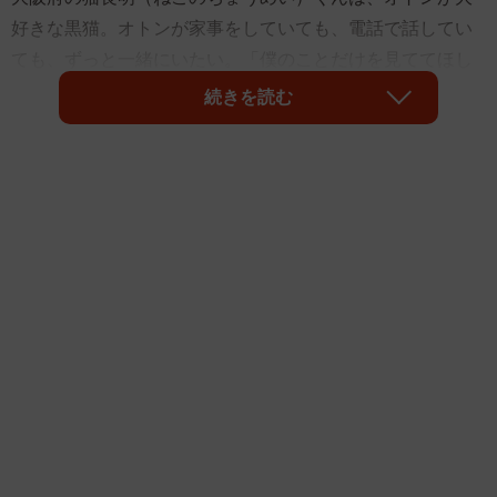
好きな黒猫。オトンが家事をしていても、電話で話してい
ても、ずっと一緒にいたい。「僕のことだけを見ててほし
いねん」と言わんばかりにベタベタ。
続きを読む
この長明くんの情熱的な愛情表現に、オトンで落語家の露
の新幸さんは「こんな日が訪れるとは」と感慨深いものが
あります。それは2021年8月に、長明くんが迷子になって
しまったから。長明くんを家に迎えて2週間ほどで起きた事
件でした。