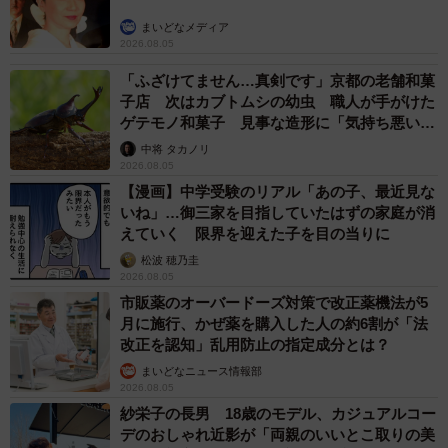
まいどなメディア
2026.08.05
「ふざけてません…真剣です」京都の老舗和菓
子店 次はカブトムシの幼虫 職人が手がけた
ゲテモノ和菓子 見事な造形に「気持ち悪いく
らいリアル」
中将 タカノリ
2026.08.05
【漫画】中学受験のリアル「あの子、最近見な
いね」…御三家を目指していたはずの家庭が消
えていく 限界を迎えた子を目の当りに
松波 穂乃圭
2026.08.05
市販薬のオーバードーズ対策で改正薬機法が5
月に施行、かぜ薬を購入した人の約6割が「法
改正を認知」乱用防止の指定成分とは？
まいどなニュース情報部
2026.08.05
紗栄子の長男 18歳のモデル、カジュアルコー
デのおしゃれ近影が「両親のいいとこ取りの美