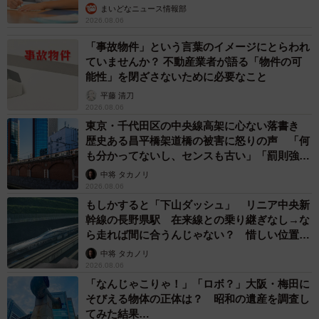
まいどなニュース情報部
2026.08.06
波乱がありつつも穏やかに、黒猫の長明くんと新幸さんの
生活は続いていきます。
「事故物件」という言葉のイメージにとらわれ
ていませんか？ 不動産業者が語る「物件の可
能性」を閉ざさないために必要なこと
◇ ◇
平藤 清刀
2026.08.06
【露の新幸さん】
東京・千代田区の中央線高架に心ない落書き
▽Twitter
歴史ある昌平橋架道橋の被害に怒りの声 「何
も分かってないし、センスも古い」「罰則強化
https://twitter.com/tuyuno_sinkou
して」
中将 タカノリ
▽アメブロ
2026.08.06
https://ameblo.jp/sunandmoonkitani/
もしかすると「下山ダッシュ」 リニア中央新
▽YouTube
幹線の長野県駅 在来線との乗り継ぎなし→な
ら走れば間に合うんじゃない？ 惜しい位置関
https://www.youtube.com/user/barsunandmoon
係が反響
中将 タカノリ
2026.08.06
「なんじゃこりゃ！」「ロボ？」大阪・梅田に
そびえる物体の正体は？ 昭和の遺産を調査し
てみた結果…