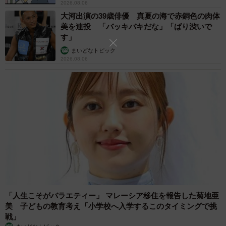
2026.08.06
大河出演の39歳俳優 真夏の海で赤銅色の肉体
「捕獲機の中の猫が、長明くんじゃなくても飼えます
美を連投 「バッキバキだな」「ばり渋いで
す」
か？」
まいどなトピック
2026.08.06
新幸さんはドキッとしました。違ったからといって、また
お外に出してしまったら不幸な猫を生み出してしまう。で
も、長明くんでなかったら意味がない…。けれど、そもそ
も長明くんも、不憫な生活から救い出したい一心で迎えた
はず。
「人生こそがバラエティー」 マレーシア移住を報告した菊地亜
美 子どもの教育考え「小学校へ入学するこのタイミングで挑
戦」