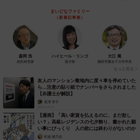
を癒してくれる存在なのに、長明くんは汚い水を飲んだり
まいどなファミリー
割れたガラスの上を歩いたりしている…。それが不憫で、
（新着記事順）
地域猫ボランティアさんに引き取りたいと申し出ました。
ボランティアさんたちは大喜びをし、長明くんを見送って
くれます。
森岡 浩
ハイヒール・リンゴ
大江 篤
このボランティアさんたちを裏切らないためにも、長明く
姓氏研究家
漫才師
園田学園女子大学学長
んを見つけ出さなければ。新幸さんは作戦を変えることに
もっと見る
しました。自宅近くの地域猫ボランティアさんの力を借り
友人のマンション敷地内に度々車を停めていた
ることにしたのです。
ら…注意の貼り紙でナンバーをさらされました
【弁護士が解説】
幸せにしたい猫
長澤 芳子
2026.08.07
さすが地域猫ボランティアさん、すぐ長明くんと思しき黒
【漫画】「高い家賃を払えるのに、まだ欲し
猫の情報を知らせてくれました。捕獲機も貸してくれると
い？」高級レジデンスの七夕飾り、書かれた願
い事にびっくり 人の欲には終わりがないのか
のこと。しかし、捕獲する前にボランティアさんは新幸さ
松波 穂乃圭
んに確認したいことがあると言うのです。それは、