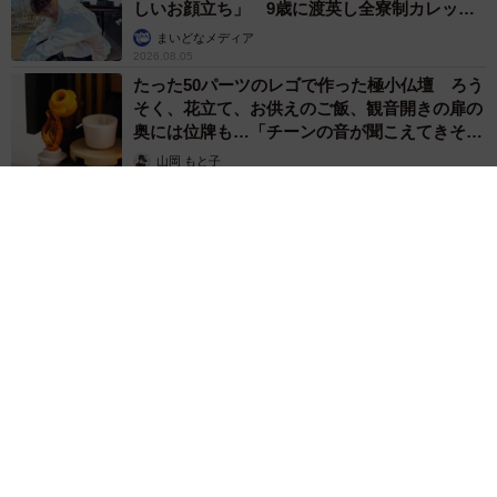
しいお顔立ち」 9歳に渡英し全寮制カレッジ
で学ぶ
まいどなメディア
2026.08.05
たった50パーツのレゴで作った極小仏壇 ろう
そく、花立て、お供えのご飯、観音開きの扉の
奥には位牌も…「チーンの音が聞こえてきそ
う」
山岡 もと子
2026.08.05
透明感が半端ない！ 「50歳には見えない」「永遠に綺麗」な