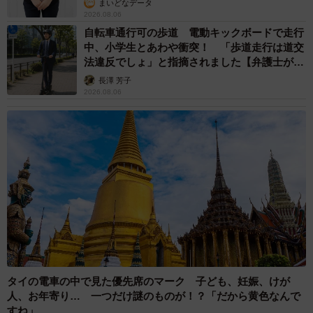
ところが、黒猫は新幸さんと二人きりになると、途端にゴ
まいどなデータ
2026.08.06
ロゴロ。新幸さんを見上げて、こんなことを言っているか
自転車通行可の歩道 電動キックボードで走行
のよう。
中、小学生とあわや衝突！ 「歩道走行は道交
法違反でしょ」と指摘されました【弁護士が解
説】
「オトン、やっとしずかになったな」
長澤 芳子
2026.08.06
この黒猫は、長明くんだったのです。何事もなかったかの
ように家でくつろぎ始め、ご飯を催促します。新幸さんは
心底ほっとしました。それから長明くんに言ったんです。
「ありがとう」と。
タイの電車の中で見た優先席のマーク 子ども、妊娠、けが
人、お年寄り… 一つだけ謎のものが！？「だから黄色なんで
すね」