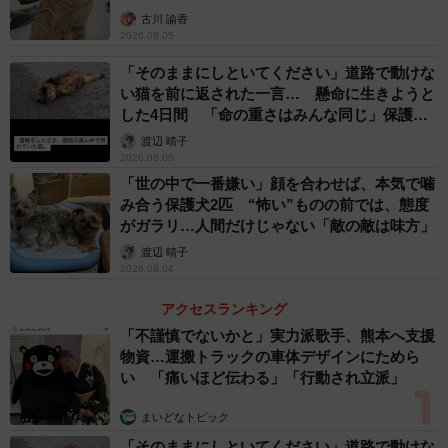
せん。落語会の出演情報や同席した方へお礼の意味も込め
古川 諭香
て食事の様子をTwitterにアップしていきます。これを見た
2026.08.05
フォロワーが「長明くんが大変なのに！」と怒ることも。
「そのままにしといてください」道路で動けな
い猫を前に返された一言… 懸命に生きようと
長明くんとの出会い
した4日間 「命の重さはみんな同じ」保護団
体代表の訴え
渡辺 晴子
長明くんが迷子になり5日目、新幸さんは肉体的にも精神的
2026.08.05
にも極限状態に陥りました。でも何故か長明くんが帰って
「世の中で一番嫌い」顔を合わせば、本気で噛
くる気がしてきたのです。根拠はありません。追い詰めら
み合う保護犬2匹 “怖い”ものの前では、態度
がガラリ…人間だけじゃない「敵の敵は味方」
れどん詰まりになった時、思い出したのです。長明くんと
渡辺 晴子
の出会いを。
2026.08.04
アクセスランキング
長明くんとは、毎朝の日課である散歩の途中で出会いまし
「不謹慎でないかと」実力派歌手、熊本へ支援
た。落語の稽古をしながら、地域猫がのんびりしている様
物資…運搬トラックの車体デザインにためら
子を眺めるのが好きだったんです。ポケットにチュールを
い 「痛いほど伝わる」「行動され立派」
しのばせ、猫に声をかけるのですが、懐いてくれたのは長
まいどなトピック
明くんだけ。
「そのままにしといてください」道路で動けな