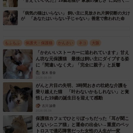
「甘えていいんだ」19歳老猫が“家族の優しさ”に気付くま
で
「病気の猫はいらない」 飼い主に見放され片脚切断の大け
が 「あなたはいらない子じゃない」善意で救われた命
もふもふ
保護犬・保護猫
かんさい
ネコ
大阪
2/5
「かわいいストーカーに追われています」甘え
ん坊な元保護猫 最後は飼い主にダイブする姿
なぜか、オノ・ヨーコを聞くとソワソワする長明くん
に「間違いなく犬」「完全に親子」と反響
梨木 香奈
Twitterで情報提供も呼びかけたんです。けれど、寄せられ
2026.08.06
る情報は長明くんとは思えないようなものばかり。猫の死
がんと片目の失明、3時間おきの壮絶な介護を
乗り越えた猫 「叶わないかもしれない」と覚
骸情報ならまだしも、「元野良猫の黒猫なら、どれでもえ
悟した19歳の誕生日を迎えて感動
えやろ？」や、「私も猫を飼っていましてね」なんて電話
古川 諭香
をかけてくる人まで現れる始末。
2026.08.06
保護猫カフェでひとりぼっちだった「耳が聞こ
えないシニア猫」と運命の出会い→重度のペッ
長明くんが心配ではあるけれど、仕事もしなくてはいけま
トロスで適応障害だった女性の人生が一変