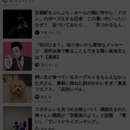
まいどなトピック
2026.08.06
京都駅をぶらぶら→ホームの隅に何やら「ドロ
ン」のポーズをする忍者 この暑い中いったい
なぜ？ 近づいてみたら… 「見つかるなんて
未熟」
中将 タカノリ
2026.08.06
「明日ひま？」 知り合いから唐突なメッセー
ジ 用件次第で断ることもできる賢い返信文と
は？【漫画】
海川 まこと
2026.08.06
飼い主が食べているヨーグルトをもらえなかっ
た犬さん、爆裂に拗ねた顔がかわいすぎ「鼻息
フスフス」「反則レベル」
椎名 碧
2026.08.06
4/5
コガネムシを見つめる猫とパパ、偶然生まれた
神々しい構図が「宗教画のよう」と話題 「尊
出掛けようとすると、即座に察知して阻止します。なんで分かるの？
い」「ていうかライオンキング」
梨木 香奈