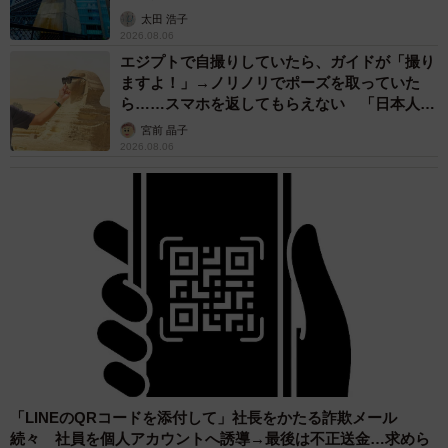
太田 浩子
2026.08.06
エジプトで自撮りしていたら、ガイドが「撮り
ますよ！」→ノリノリでポーズを取っていた
ら……スマホを返してもらえない 「日本人は
カモ代表かも」「私は6時間で3万円払った」
宮前 晶子
2026.08.06
「LINEのQRコードを添付して」社長をかたる詐欺メール
続々 社員を個人アカウントへ誘導→最後は不正送金…求めら