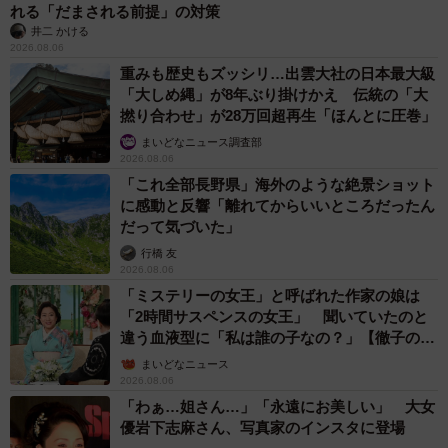
れる「だまされる前提」の対策
井二 かける
2026.08.06
重みも歴史もズッシリ…出雲大社の日本最大級
「大しめ縄」が8年ぶり掛けかえ 伝統の「大
撚り合わせ」が28万回超再生「ほんとに圧巻」
まいどなニュース調査部
2026.08.06
「これ全部長野県」海外のような絶景ショット
に感動と反響「離れてからいいところだったん
だって気づいた」
行橋 友
2026.08.06
「ミステリーの女王」と呼ばれた作家の娘は
「2時間サスペンスの女王」 聞いていたのと
違う血液型に「私は誰の子なの？」【徹子の部
屋】
まいどなニュース
2026.08.06
「わぁ…姐さん…」「永遠にお美しい」 大女
優岩下志麻さん、写真家のインスタに登場