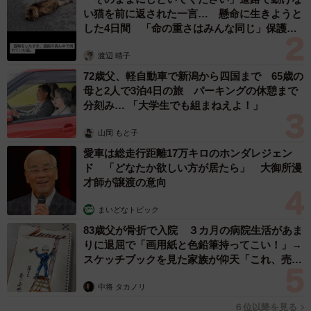
い猫を前に返された一言… 懸命に生きようと
した4日間 「命の重さはみんな同じ」保護団
体代表の訴え
渡辺 晴子
72歳父、軽自動車で新潟から四国まで 65歳の
母と2人で3泊4日の旅 パーキングの休憩まで
分刻み… 「大学生でも組まねえよ！」
山岡 もと子
愛車は総走行距離17万キロのホンダレジェン
ド 「どなたか欲しい方が居たら」 大御所漫
才師が譲渡の意向
まいどなトピック
3/5
83歳父が骨折で入院 ３カ月の病院生活があま
新幸さんがDIYをしている隣でスヤスヤ眠る長明くん。新幸さんも休憩で
りに退屈で「画用紙と色鉛筆持ってこい！」→
す
スケッチブックを見た家族が仰天「これ、売れ
ますよ…」
新幸さんの姿が見えると長明くんは駆け寄ってきて、足下
中将 タカノリ
でゴロンゴロン。それが嬉しくて嬉しくて。こんなに自分
６位以降を見る