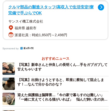
新幸さんは長明くんと出会った、約5キロ離れた場所も探し
クルマ部品の製造スタッフ/高収入で生活安定!寮
にいきました。しかし、長明くんの姿はありません。
完備で手ぶらでOK
サンスイ機工株式会社
福井県 越前市
派遣社員：時給1,850円～2,498円
Sponsored by
おすすめニュース
【写真】新幸さんと仲良しの長明くん…手をガブガブして
甘えちゃいます
【写真】出掛けようとすると、即座に察知して阻止しま
す！…なんで分かるのかな？
迎えた保護猫は脳障害…「今の家で暮らすのは難しい」
「一緒に支えてくれる猫がいれば」 悩んだ飼い主の決断
は