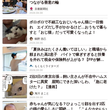
つながる善意の輪
波乱がありつつも穏やかに、黒猫の長明くんと新幸さんの
京都新聞社
2026.08.08
生活は続いていきます。
ボロボロで不細工なおじいちゃん猫に一目惚
れ エイズだし手がかかるけど…おうちで暮ら
◇ ◇
すと「おじ猫」だって可愛くなったよ！
鶴野 浩己
【露の新幸さん】
2026.08.08
▽Twitter
「夏休みはたくさん働いてほしい」と職場から
頼まれた高2息子 バイトで稼ぎすぎると扶養
https://twitter.com/tuyuno_sinkou
を外れて税金や保険料が上がる？【FPが解
▽アメブロ
説】
もくもくライターズ
https://ameblo.jp/sunandmoonkitani/
2026.08.08
▽YouTube
2泊3日の東京出張→飼い主さんが不在中ハムス
ターに異変 眉間にできた深いしわ、「急に老
https://www.youtube.com/user/barsunandmoon
けた？」【漫画】
海川 まこと
2026.08.08
赤ちゃんが気になる？ひょっこり顔を出す2匹
の猫の愛らしさに悶絶…！ 「こんなかわいい