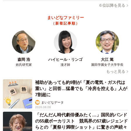
６位以降を見る
を癒してくれる存在なのに、長明くんは汚い水を飲んだり
割れたガラスの上を歩いたりしている…。それが不憫で、
まいどなファミリー
地域猫ボランティアさんに引き取りたいと申し出ました。
（新着記事順）
ボランティアさんたちは大喜びをし、長明くんを見送って
くれます。
このボランティアさんたちを裏切らないためにも、長明く
森岡 浩
ハイヒール・リンゴ
大江 篤
んを見つけ出さなければ。新幸さんは作戦を変えることに
姓氏研究家
漫才師
園田学園女子大学学長
しました。自宅近くの地域猫ボランティアさんの力を借り
もっと見る
ることにしたのです。
補助があっても約9割が「夏の電気・ガス代は
重い」と回答…猛暑でも「冷房を控える」人が
幸せにしたい猫
7割超に
まいどなデータ
さすが地域猫ボランティアさん、すぐ長明くんと思しき黒
2026.08.08
猫の情報を知らせてくれました。捕獲機も貸してくれると
「だんだん時代劇俳優みたく…」国民的バンド
の55歳ボーカリスト 競馬界の57歳レジェンド
のこと。しかし、捕獲する前にボランティアさんは新幸さ
らとの「夏祭り満喫ショット」に驚きの声続々
んに確認したいことがあると言うのです。それは、