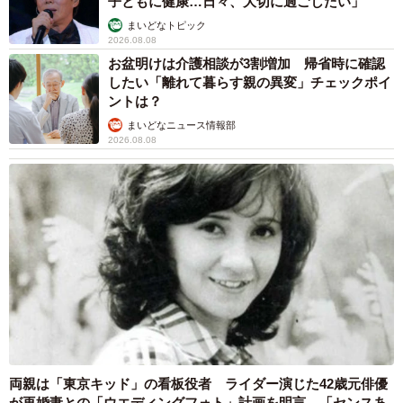
子ともに健康…日々、大切に過ごしたい」
ところが、黒猫は新幸さんと二人きりになると、途端にゴ
まいどなトピック
ロゴロ。新幸さんを見上げて、こんなことを言っているか
2026.08.08
のよう。
お盆明けは介護相談が3割増加 帰省時に確認
したい「離れて暮らす親の異変」チェックポイ
「オトン、やっとしずかになったな」
ントは？
まいどなニュース情報部
2026.08.08
この黒猫は、長明くんだったのです。何事もなかったかの
ように家でくつろぎ始め、ご飯を催促します。新幸さんは
心底ほっとしました。それから長明くんに言ったんです。
「ありがとう」と。
両親は「東京キッド」の看板役者 ライダー演じた42歳元俳優
が再婚妻との「ウエディングフォト」計画を明言 「センスあ