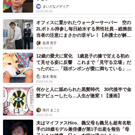
覚悟を決めた新幸さんは、ボランティアさんにこう答えま
まいどなメディア
した。
2026.08.08
オフィスに置かれたウォーターサーバー 空の
「一緒に暮らします」
2Lボトル持参し毎日給水する男性社員→総務担
当者の注意にまさかの逆ギレ！【弁護士が解
説】
この答えを聞き届けたボランティアさんは、捕獲機をすぐ
長澤 芳子
2026.08.08
設置。ほどなくして黒猫が捕まりました。捕獲機の中の黒
12歳の愛犬に変化 1歳息子の膝で甘える初め
猫は険しい面立ちをし、あの可愛い長明くんとは似ても似
て見せる姿に反響 これまで「見守る立場」だ
ったのに…「頭ポンポンが愛に満ちている」
つかないように思えました。けれど、新幸さんは決めたの
「尊…」
梨木 香奈
です。この子を幸せにすると。
2026.08.08
何かと人に舐められた黒髪時代 30代後半で金
黒猫はボランティアさんの姿が見えなくなるまで、険しい
髪デビューしたら…人生が激変！【漫画】
表情をしていました。いかにも野良猫といった風情です。
このままで本当に大丈夫だろうか…。
海川 まこと
2026.08.08
夫はマイファスHiro、義父母も義兄も超有名歌
オトンの大事なもの
手の28歳モデル兼俳優が第1子出産を報告「母