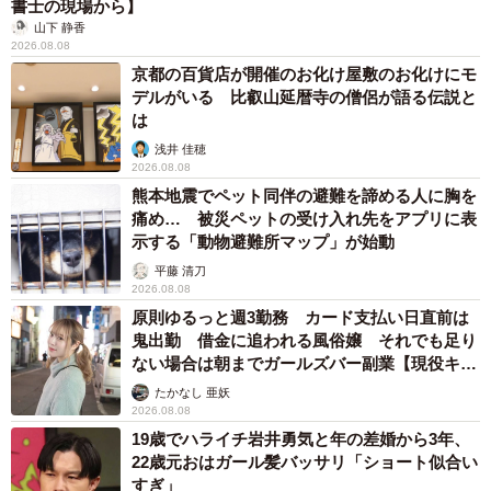
書士の現場から】
山下 静香
2026.08.08
京都の百貨店が開催のお化け屋敷のお化けにモ
デルがいる 比叡山延暦寺の僧侶が語る伝説と
は
浅井 佳穂
2026.08.08
熊本地震でペット同伴の避難を諦める人に胸を
痛め… 被災ペットの受け入れ先をアプリに表
示する「動物避難所マップ」が始動
平藤 清刀
2026.08.08
原則ゆるっと週3勤務 カード支払い日直前は
鬼出勤 借金に追われる風俗嬢 それでも足り
ない場合は朝までガールズバー副業【現役キャ
ストに取材】
たかなし 亜妖
4/5
2026.08.08
19歳でハライチ岩井勇気と年の差婚から3年、
出掛けようとすると、即座に察知して阻止します。なんで分かるの？
22歳元おはガール髪バッサリ「ショート似合い
すぎ」