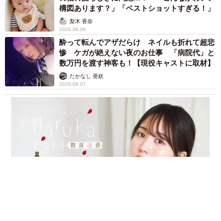
構図あります？」「ベストショットすぎる！」
梨木 香奈
2026.08.08
酔って転んでアザだらけ ネイルも折れて超悲
惨 ケガが絶えない夜のお仕事 「病院代」と
数万円を渡す神客も！【現役キャストに取材】
たかなし 亜妖
2026.08.07
乃木坂46賀喜遥香 5年ぶり週チャン表紙 巻頭グラビアでは