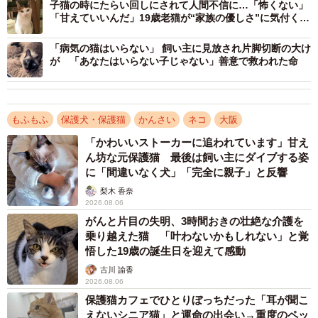
子猫の時にたらい回しにされて人間不信に…「怖くない」
「甘えていいんだ」19歳老猫が“家族の優しさ”に気付くま
で
「病気の猫はいらない」 飼い主に見放され片脚切断の大け
が 「あなたはいらない子じゃない」善意で救われた命
もふもふ
保護犬・保護猫
かんさい
ネコ
大阪
2/5
「かわいいストーカーに追われています」甘え
なぜか、オノ・ヨーコを聞くとソワソワする長明くん
ん坊な元保護猫 最後は飼い主にダイブする姿
に「間違いなく犬」「完全に親子」と反響
Twitterで情報提供も呼びかけたんです。けれど、寄せられ
梨木 香奈
る情報は長明くんとは思えないようなものばかり。猫の死
2026.08.06
がんと片目の失明、3時間おきの壮絶な介護を
骸情報ならまだしも、「元野良猫の黒猫なら、どれでもえ
乗り越えた猫 「叶わないかもしれない」と覚
えやろ？」や、「私も猫を飼っていましてね」なんて電話
悟した19歳の誕生日を迎えて感動
をかけてくる人まで現れる始末。
古川 諭香
2026.08.06
長明くんが心配ではあるけれど、仕事もしなくてはいけま
保護猫カフェでひとりぼっちだった「耳が聞こ
えないシニア猫」と運命の出会い→重度のペッ