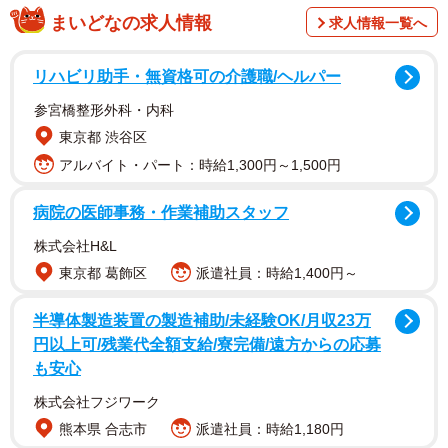
まいどなの求人情報
求人情報一覧へ
リハビリ助手・無資格可の介護職/ヘルパー
参宮橋整形外科・内科
Twitterで情報提供を呼びかけるも…
東京都 渋谷区
8月の暑い日、新幸さんが窓を開け網戸にしていると、長明
アルバイト・パート：時給1,300円～1,500円
くんが器用に網戸を破り、ひょいとお外へ。すぐ新幸さん
病院の医師事務・作業補助スタッフ
は気付き、慌てて長明くん追いかけます。けれど、これが
いけなかった。長明くんはビックリして家の敷地外へ駆け
株式会社H&L
て行き、そのまま行方知れずに。
東京都 葛飾区
派遣社員：時給1,400円～
半導体製造装置の製造補助/未経験OK/月収23万
元々、長明くんは住宅街の野良猫。去勢をされ地域猫とし
円以上可/残業代全額支給/寮完備/遠方からの応募
てボランティアさんたちにお世話をされていました。
も安心
株式会社フジワーク
「もしかすると、元の場所に戻ったのかもしれない」
熊本県 合志市
派遣社員：時給1,180円