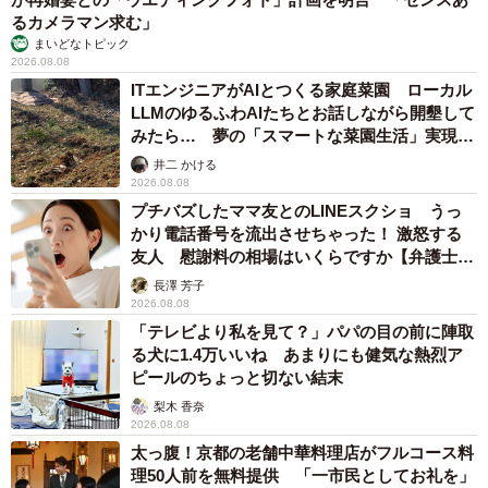
るカメラマン求む」
まいどなトピック
2026.08.08
ITエンジニアがAIとつくる家庭菜園 ローカル
LLMのゆるふわAIたちとお話しながら開墾して
みたら… 夢の「スマートな菜園生活」実現な
5/5
るか
井二 かける
2026.08.08
オトンである新幸さんと仲良しの長明くん。でも、手をガブガブしてい
プチバズしたママ友とのLINEスクショ うっ
る最中なんです
かり電話番号を流出させちゃった！ 激怒する
友人 慰謝料の相場はいくらですか【弁護士が
あれから1年以上が経ち、長明くんはお外にまったく興味を
解説】
長澤 芳子
示さなくなりました。お外で遊ぶより、オトンと一緒にい
2026.08.08
る方が良いみたい。オトンが大切にしている舞台衣装の着
「テレビより私を見て？」パパの目の前に陣取
物で爪を研ぐこともありません。だって、オトンの大事な
る犬に1.4万いいね あまりにも健気な熱烈ア
ピールのちょっと切ない結末
ものだから。
梨木 香奈
2026.08.08
ねえ、長明くん。オトンの一番大事なものって知ってる？
太っ腹！京都の老舗中華料理店がフルコース料
今度、鏡を見てごらん。そこに映っているよ。
理50人前を無料提供 「一市民としてお礼を」