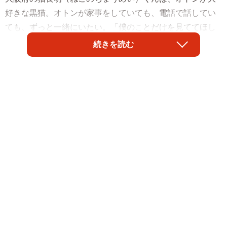
好きな黒猫。オトンが家事をしていても、電話で話してい
ても、ずっと一緒にいたい。「僕のことだけを見ててほし
いねん」と言わんばかりにベタベタ。
続きを読む
この長明くんの情熱的な愛情表現に、オトンで落語家の露
の新幸さんは「こんな日が訪れるとは」と感慨深いものが
あります。それは2021年8月に、長明くんが迷子になって
しまったから。長明くんを家に迎えて2週間ほどで起きた事
件でした。