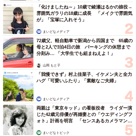
「化けましたね～」10歳で綾瀬はるかの娘役→
雰囲気ガラリの18歳に成長 「メイクで雰囲気
が」「宝塚に入れそう」
まいどなメディア
72歳父、軽自動車で新潟から四国まで 65歳の
母と2人で3泊4日の旅 パーキングの休憩まで
分刻み… 「大学生でも組まねえよ！」
山岡 もと子
「我慢できず」村上佳菜子、イケメン夫と全力
ハグ「可愛いふたり」「素敵なご夫婦」
3/5
まいどなメディア
新幸さんがDIYをしている隣でスヤスヤ眠る長明くん。新幸さんも休憩で
両親は「東京キッド」の看板役者 ライダー演
す
じた42歳元俳優が再婚妻との「ウエディングフ
ォト」計画を明言 「センスあるカメラマン求
新幸さんの姿が見えると長明くんは駆け寄ってきて、足下
む」
まいどなトピック
でゴロンゴロン。それが嬉しくて嬉しくて。こんなに自分