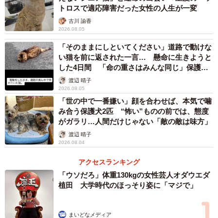
せん。落語会の出演情報や同席した方へお礼の意味も込め
トロスで適応障害だった女性の人生が一変
て食事の様子をTwitterにアップしていきます。これを見た
古川 諭香
フォロワーが「長明くんが大変なのに！」と怒ることも。
2026.08.05
「そのままにしといてください」道路で動けな
長明くんとの出会い
い猫を前に返された一言… 懸命に生きようと
した4日間 「命の重さはみんな同じ」保護団
長明くんが迷子になり5日目、新幸さんは肉体的にも精神的
体代表の訴え
渡辺 晴子
にも極限状態に陥りました。でも何故か長明くんが帰って
2026.08.05
くる気がしてきたのです。根拠はありません。追い詰めら
「世の中で一番嫌い」顔を合わせば、本気で噛
み合う保護犬2匹 “怖い”ものの前では、態度
れどん詰まりになった時、思い出したのです。長明くんと
がガラリ…人間だけじゃない「敵の敵は味方」
の出会いを。
渡辺 晴子
2026.08.04
長明くんとは、毎朝の日課である散歩の途中で出会いまし
アクセスランキング
た。落語の稽古をしながら、地域猫がのんびりしている様
「ウソだろ」体重130kgの女性芸人オダウエダ
子を眺めるのが好きだったんです。ポケットにチュールを
植田 大学時代のほっそり姿に「マジで」
しのばせ、猫に声をかけるのですが、懐いてくれたのは長
明くんだけ。
まいどなメディア