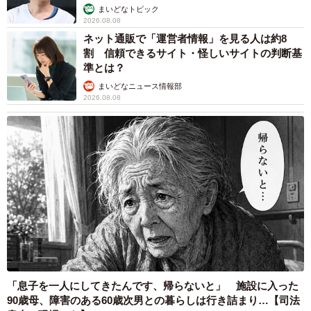
まいどなトピック
2026.08.08
「捕獲機の中の猫が、長明くんじゃなくても飼えます
ネット通販で「運営者情報」を見る人は約8
か？」
割 信頼できるサイト・怪しいサイトの判断基
準とは？
新幸さんはドキッとしました。違ったからといって、また
まいどなニュース情報部
2026.08.08
お外に出してしまったら不幸な猫を生み出してしまう。で
も、長明くんでなかったら意味がない…。けれど、そもそ
も長明くんも、不憫な生活から救い出したい一心で迎えた
はず。
「息子を一人にしてきたんです、帰らないと」 施設に入った
90歳母、障害のある60歳次男との暮らしは行き詰まり…【司法