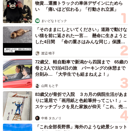
物資…運搬トラックの車体デザインにためら
い 「痛いほど伝わる」「行動され立派」
まいどなトピック
「そのままにしといてください」道路で動けな
い猫を前に返された一言… 懸命に生きようと
した4日間 「命の重さはみんな同じ」保護団
体代表の訴え
渡辺 晴子
72歳父、軽自動車で新潟から四国まで 65歳の
母と2人で3泊4日の旅 パーキングの休憩まで
分刻み… 「大学生でも組まねえよ！」
山岡 もと子
83歳父が骨折で入院 ３カ月の病院生活があま
りに退屈で「画用紙と色鉛筆持ってこい！」→
スケッチブックを見た家族が仰天「これ、売れ
ますよ…」
中将 タカノリ
「これ全部長野県」海外のような絶景ショット