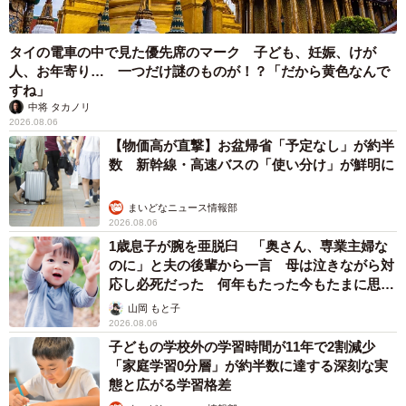
タイの電車の中で見た優先席のマーク 子ども、妊娠、けが
人、お年寄り… 一つだけ謎のものが！？「だから黄色なんで
すね」
中将 タカノリ
2026.08.06
【物価高が直撃】お盆帰省「予定なし」が約半
数 新幹線・高速バスの「使い分け」が鮮明に
まいどなニュース情報部
2026.08.06
1歳息子が腕を亜脱臼 「奥さん、専業主婦な
のに」と夫の後輩から一言 母は泣きながら対
応し必死だった 何年もたった今もたまに思い
出し…
山岡 もと子
2026.08.06
子どもの学校外の学習時間が11年で2割減少
「家庭学習0分層」が約半数に達する深刻な実
態と広がる学習格差