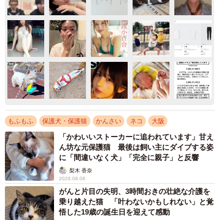
もふもふ
保護犬・保護猫
かんさい
ネコ
大阪
「かわいいストーカーに追われています」甘え
ん坊な元保護猫 最後は飼い主にダイブする姿
に「間違いなく犬」「完全に親子」と反響
梨木 香奈
2026.08.06
がんと片目の失明、3時間おきの壮絶な介護を
乗り越えた猫 「叶わないかもしれない」と覚
悟した19歳の誕生日を迎えて感動