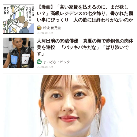
【漫画】「高い家賃を払えるのに、まだ欲し
い？」高級レジデンスの七夕飾り、書かれた願
い事にびっくり 人の欲には終わりがないのか
松波 穂乃圭
2026.08.06
大河出演の39歳俳優 真夏の海で赤銅色の肉体
美を連投 「バッキバキだな」「ばり渋いで
す」
まいどなトピック
2026.08.06