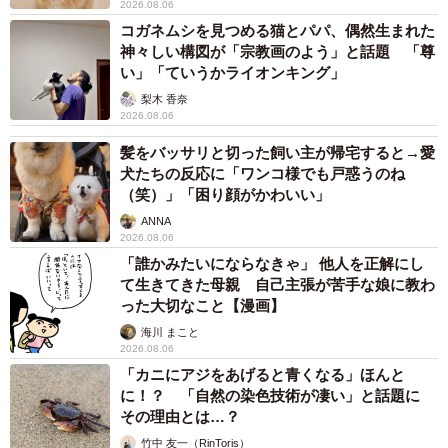
2026.08.06
コガネムシを見つめる猫とパパ、偶然生まれた
神々しい構図が「宗教画のよう」と話題 「尊
い」「ていうかライオンキング」
梨木 香奈
2026.08.06
髪をバッサリと切った飼い主が帰宅すると→愛
犬たちの反応に「ワンコ様でも戸惑うのね
（笑）」「困り顔がかわいい」
ANNA
2026.08.06
「誰かみたいにならなきゃ」 他人を正解にし
て生きてきた母親 自己主張が苦手な娘に教わ
った大切なこと【漫画】
海川 まこと
2026.08.06
「カニにアジをあげると青くなる」ほんと
に！？ 「自然の染色技術が凄い」と話題に
その理由とは…？
竹中 友一（RinToris）