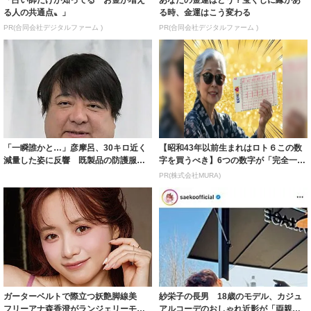
る人の共通点〟」
る時、金運はこう変わる
PR(合同会社デジタルファーム )
PR(合同会社デジタルファーム )
「一瞬誰かと…」彦摩呂、30キロ近く
【昭和43年以前生まれはロト６この数
減量した姿に反響 既製品の防護服が
字を買うべき】6つの数字が「完全一
着られると...
致」する方...
PR(株式会社MURA)
ガーターベルトで際立つ妖艶脚線美
紗栄子の長男 18歳のモデル、カジュ
フリーアナ森香澄がランジェリーモデ
アルコーデのおしゃれ近影が「両親の