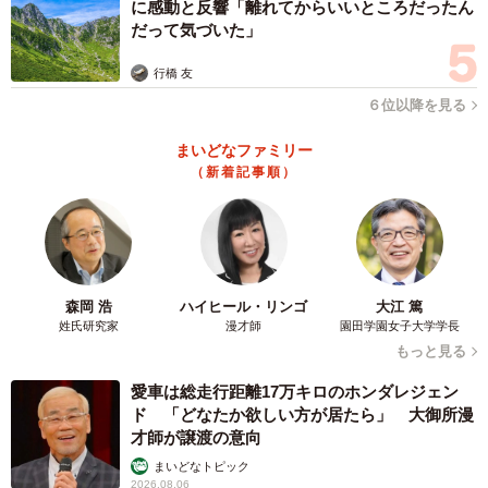
に感動と反響「離れてからいいところだったん
だって気づいた」
行橋 友
６位以降を見る
まいどなファミリー
（新着記事順）
森岡 浩
ハイヒール・リンゴ
大江 篤
姓氏研究家
漫才師
園田学園女子大学学長
もっと見る
愛車は総走行距離17万キロのホンダレジェン
ド 「どなたか欲しい方が居たら」 大御所漫
才師が譲渡の意向
まいどなトピック
2026.08.06