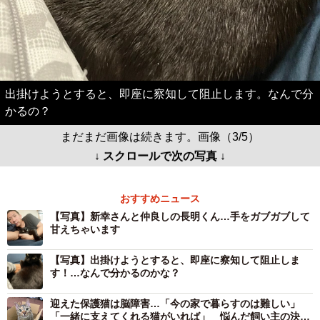
出掛けようとすると、即座に察知して阻止します。なんで分
かるの？
まだまだ画像は続きます。画像（3/5）
↓ スクロールで次の写真 ↓
おすすめニュース
【写真】新幸さんと仲良しの長明くん…手をガブガブして
甘えちゃいます
【写真】出掛けようとすると、即座に察知して阻止しま
す！…なんで分かるのかな？
迎えた保護猫は脳障害…「今の家で暮らすのは難しい」
「一緒に支えてくれる猫がいれば」 悩んだ飼い主の決断