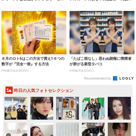
ルに ｢PE...
いいとこ取...
８月のロト6はこの方法で買え!!６つの
「たばこ税なし」思わぬ朗報に喫煙者
数字が『完全一致』する方法
が群がる新型タバコ
PR(株式会社MURA)
PR(株式会社HAL)
Recommended by
昨日の人気フォトセレクション