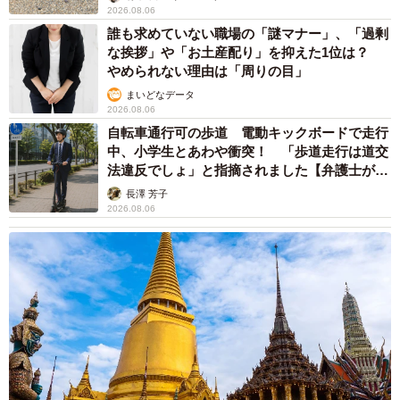
2026.08.06
誰も求めていない職場の「謎マナー」、「過剰
な挨拶」や「お土産配り」を抑えた1位は？
やめられない理由は「周りの目」
まいどなデータ
2026.08.06
自転車通行可の歩道 電動キックボードで走行
中、小学生とあわや衝突！ 「歩道走行は道交
法違反でしょ」と指摘されました【弁護士が解
説】
長澤 芳子
2026.08.06