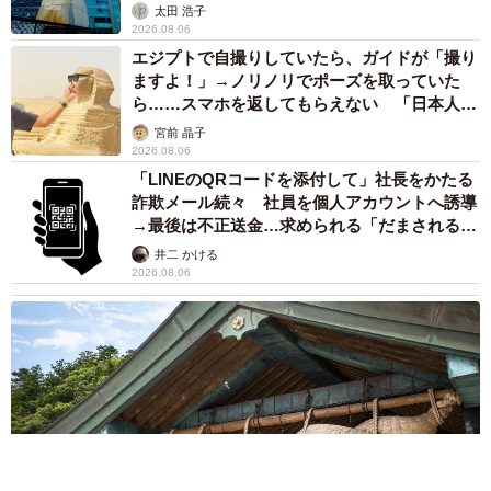
太田 浩子
2026.08.06
エジプトで自撮りしていたら、ガイドが「撮り
ますよ！」→ノリノリでポーズを取っていた
ら……スマホを返してもらえない 「日本人は
カモ代表かも」「私は6時間で3万円払った」
宮前 晶子
2026.08.06
「LINEのQRコードを添付して」社長をかたる
詐欺メール続々 社員を個人アカウントへ誘導
→最後は不正送金…求められる「だまされる前
提」の対策
井二 かける
2026.08.06