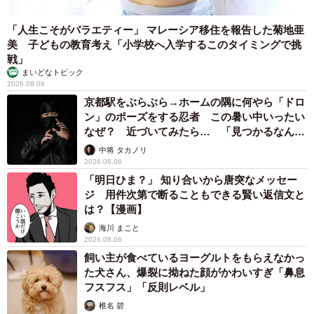
「人生こそがバラエティー」 マレーシア移住を報告した菊地亜
美 子どもの教育考え「小学校へ入学するこのタイミングで挑
戦」
まいどなトピック
2026.08.06
京都駅をぶらぶら→ホームの隅に何やら「ドロ
ン」のポーズをする忍者 この暑い中いったい
なぜ？ 近づいてみたら… 「見つかるなんて
未熟」
中将 タカノリ
2026.08.06
「明日ひま？」 知り合いから唐突なメッセー
ジ 用件次第で断ることもできる賢い返信文と
は？【漫画】
海川 まこと
2026.08.06
飼い主が食べているヨーグルトをもらえなかっ
た犬さん、爆裂に拗ねた顔がかわいすぎ「鼻息
フスフス」「反則レベル」
椎名 碧