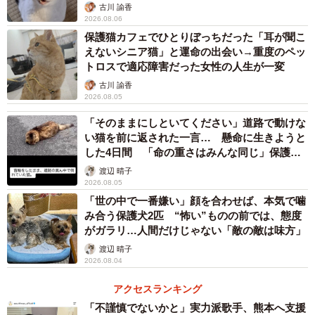
古川 諭香
2026.08.06
保護猫カフェでひとりぼっちだった「耳が聞こ
えないシニア猫」と運命の出会い→重度のペッ
トロスで適応障害だった女性の人生が一変
古川 諭香
2026.08.05
「そのままにしといてください」道路で動けな
い猫を前に返された一言… 懸命に生きようと
した4日間 「命の重さはみんな同じ」保護団
体代表の訴え
渡辺 晴子
2026.08.05
「世の中で一番嫌い」顔を合わせば、本気で噛
み合う保護犬2匹 “怖い”ものの前では、態度
がガラリ…人間だけじゃない「敵の敵は味方」
渡辺 晴子
2026.08.04
アクセスランキング
「不謹慎でないかと」実力派歌手、熊本へ支援