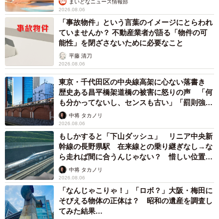
まいどなニュース情報部
2026.08.06
「事故物件」という言葉のイメージにとらわれ
ていませんか？ 不動産業者が語る「物件の可
能性」を閉ざさないために必要なこと
平藤 清刀
2026.08.06
東京・千代田区の中央線高架に心ない落書き
歴史ある昌平橋架道橋の被害に怒りの声 「何
も分かってないし、センスも古い」「罰則強化
して」
中将 タカノリ
2026.08.06
もしかすると「下山ダッシュ」 リニア中央新
幹線の長野県駅 在来線との乗り継ぎなし→な
ら走れば間に合うんじゃない？ 惜しい位置関
係が反響
中将 タカノリ
2026.08.06
「なんじゃこりゃ！」「ロボ？」大阪・梅田に
そびえる物体の正体は？ 昭和の遺産を調査し
てみた結果…